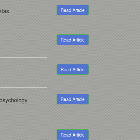
stas
Read Article
Read Article
Read Article
n psychology
Read Article
Read Article