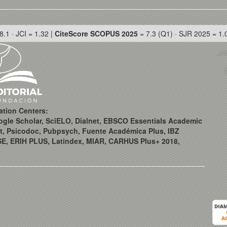
8.1 · JCI = 1.32 |
CiteScore SCOPUS 2025
= 7.3 (Q1) · SJR 2025 = 1.
ation Centers:
ogle Scholar, SciELO, Dialnet, EBSCO Essentials Academic
t, Psicodoc, Pubpsych, Fuente Académica Plus, IBZ
SE, ERIH PLUS, Latindex, MIAR, CARHUS Plus+ 2018,