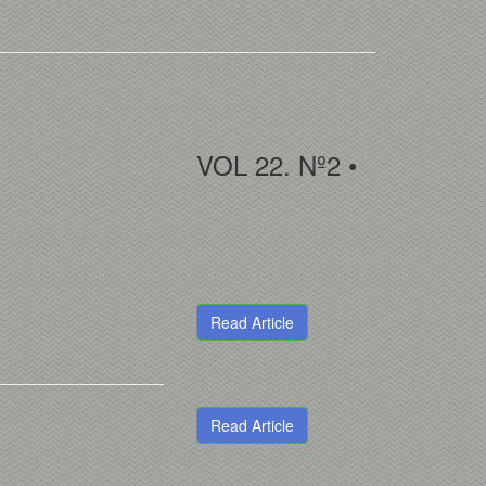
VOL 22. Nº2 •
Read Article
Read Article