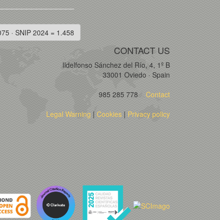
075 · SNIP 2024 = 1.458
CONTACT US
Ildelfonso Sánchez del Río, 4, 1º B
33001 Oviedo · Spain
985 285 778
Contact
Legal Warning
|
Cookies
|
Privacy policy