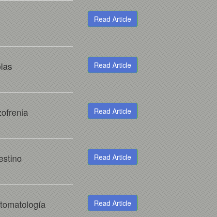
Read Article
olas
Read Article
zofrenia
Read Article
estino
Read Article
ntomatología
Read Article