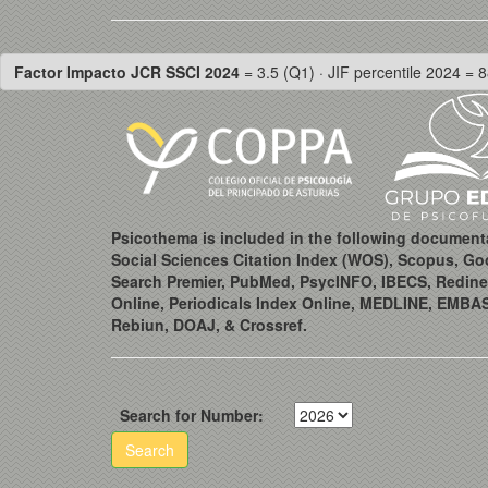
Factor Impacto JCR SSCI 2024
= 3.5 (Q1) · JIF percentile 2024 = 8
Psicothema is included in the following document
Social Sciences Citation Index (WOS), Scopus, Go
Search Premier, PubMed, PsycINFO, IBECS, Redine
Online, Periodicals Index Online, MEDLINE, EMBA
Rebiun, DOAJ, & Crossref.
Search for Number:
Search