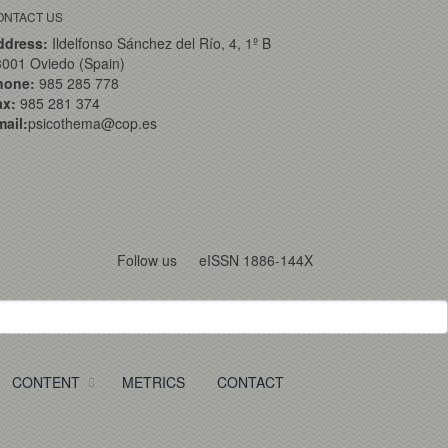
ONTACT US
ddress:
Ildelfonso Sánchez del Río, 4, 1º B
001 Oviedo (Spain)
hone:
985 285 778
ax:
985 281 374
ail:
psicothema@cop.es
Follow us
eISSN 1886-144X
CONTENT
METRICS
CONTACT