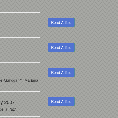
Read Article
Read Article
Read Article
s-Quiroga* **, Mariana
 y 2007
Read Article
de la Paz*