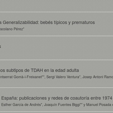
a Generalizabilidad: bebés típicos y prematuros
 Escolano Pérez*
s
 los subtipos de TDAH en la edad adulta
tserrat Gomà-i-Freixanet**, Sergi Valero Ventura*, Josep Antoni Ramo
n España: publicaciones y redes de coautoría entre 1974
Esther García de Andrés*, Joaquín Fuentes Biggi** y Manuel Posada 