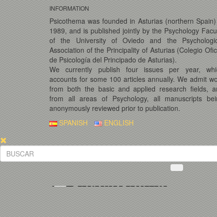
INFORMATION
Psicothema was founded in Asturias (northern Spain)
1989, and is published jointly by the Psychology Facu
of the University of Oviedo and the Psychologic
Association of the Principality of Asturias (Colegio Ofic
de Psicología del Principado de Asturias).
We currently publish four issues per year, whi
accounts for some 100 articles annually. We admit w
from both the basic and applied research fields, 
from all areas of Psychology, all manuscripts bei
anonymously reviewed prior to publication.
SPANISH
ENGLISH