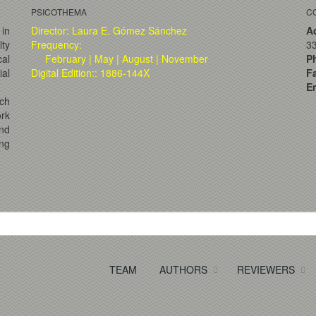
PSICOTHEMA
C
 in
Director: Laura E. Gómez Sánchez
A
lty
Frequency:
33
al
February | May | August | November
P
ial
Digital Edition:: 1886-144X
F
Em
ch
ork
and
ng
TEAM
AUTHORS
REVIEWERS