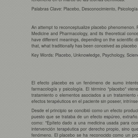
Palabras Clave: Placebo, Desconocimiento, Psicología,
An attempt to reconceptualize placebo phenomenon. Pla
Medicine and Pharmacology, and its theoretical concep
have different meanings, depending on the scientific d
that, what traditionally has been conceived as placebo
Key Words: Placebo, Unknowledge, Psychology, Scienct
El efecto placebo es un fenómeno de sumo interés p
farmacología y psicología. El término "placebo" vien
tratamiento o elementos asociados a un tratamiento c
efectos terapéuticos en el paciente sin poseer, intrín
Desde el principio se concibió como un efecto produc
puesto que se trataba de un efecto espúreo, extraño,
como: "Epíteto dado a una medicina usada para comp
intervención terapéutica por derecho propio, sino que
fenómeno. El placebo se ha reconocido como un pro