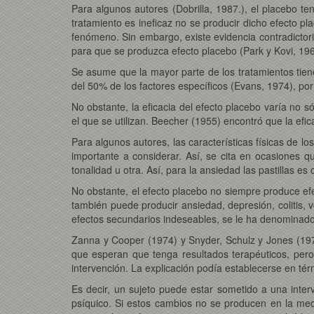
Para algunos autores (Dobrilla, 1987.), el placebo ten
tratamiento es ineficaz no se producir dicho efecto pl
fenómeno. Sin embargo, existe evidencia contradictori
para que se produzca efecto placebo (Park y Kovi, 196
Se asume que la mayor parte de los tratamientos tie
del 50% de los factores específicos (Evans, 1974), p
No obstante, la eficacia del efecto placebo varía no s
el que se utilizan. Beecher (1955) encontró que la efi
Para algunos autores, las características físicas de l
importante a considerar. Así, se cita en ocasiones q
tonalidad u otra. Así, para la ansiedad las pastillas e
No obstante, el efecto placebo no siempre produce efe
también puede producir ansiedad, depresión, colitis,
efectos secundarios indeseables, se le ha denominad
Zanna y Cooper (1974) y Snyder, Schulz y Jones (197
que esperan que tenga resultados terapéuticos, pero
intervención. La explicación podía establecerse en té
Es decir, un sujeto puede estar sometido a una inte
psíquico. Si estos cambios no se producen en la medi