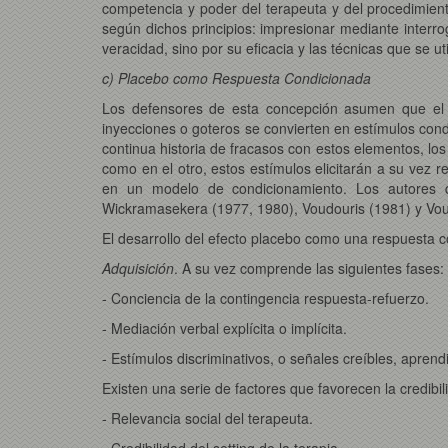
competencia y poder del terapeuta y del procedimiento
según dichos principios: impresionar mediante interrog
veracidad, sino por su eficacia y las técnicas que se 
c) Placebo como Respuesta Condicionada
Los defensores de esta concepción asumen que el al
inyecciones o goteros se convierten en estímulos condi
continua historia de fracasos con estos elementos, los
como en el otro, estos estímulos elicitarán a su vez 
en un modelo de condicionamiento. Los autores q
Wickramasekera (1977, 1980), Voudouris (1981) y Voud
El desarrollo del efecto placebo como una respuesta c
Adquisición
. A su vez comprende las siguientes fases:
- Conciencia de la contingencia respuesta-refuerzo.
- Mediación verbal explícita o implícita.
- Estímulos discriminativos, o señales creíbles, aprend
Existen una serie de factores que favorecen la credibili
- Relevancia social del terapeuta.
- Credibilidad del setting de la terapia.