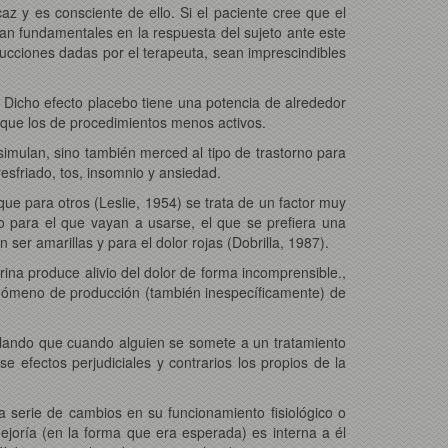
caz y es consciente de ello. Si el paciente cree que el
rían fundamentales en la respuesta del sujeto ante este
rucciones dadas por el terapeuta, sean imprescindibles
Dicho efecto placebo tiene una potencia de alrededor
 que los de procedimientos menos activos.
 simulan, sino también merced al tipo de trastorno para
resfriado, tos, insomnio y ansiedad.
que para otros (Leslie, 1954) se trata de un factor muy
no para el que vayan a usarse, el que se prefiera una
 ser amarillas y para el dolor rojas (Dobrilla, 1987).
ina produce alivio del dolor de forma incomprensible.,
fenómeno de producción (también inespecíficamente) de
alando que cuando alguien se somete a un tratamiento
efectos perjudiciales y contrarios los propios de la
 serie de cambios en su funcionamiento fisiológico o
ejoría (en la forma que era esperada) es interna a él