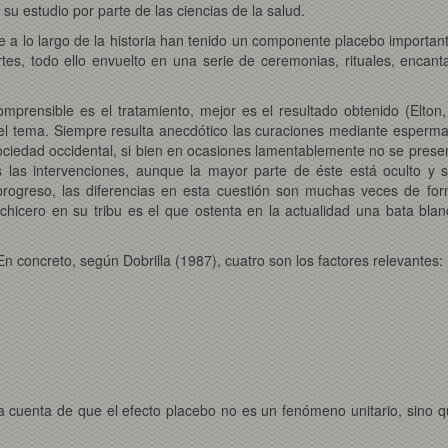
su estudio por parte de las ciencias de la salud.
re a lo largo de la historia han tenido un componente placebo import
rtes, todo ello envuelto en una serie de ceremonias, rituales, encant
prensible es el tratamiento, mejor es el resultado obtenido (Elton
el tema. Siempre resulta anecdótico las curaciones mediante esperm
ciedad occidental, si bien en ocasiones lamentablemente no se present
s las intervenciones, aunque la mayor parte de éste está oculto y s
progreso, las diferencias en esta cuestión son muchas veces de for
echicero en su tribu es el que ostenta en la actualidad una bata bla
n concreto, según Dobrilla (1987), cuatro son los factores relevantes:
 cuenta de que el efecto placebo no es un fenómeno unitario, sino q