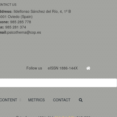
ONTACT US
ddress:
Ildelfonso Sánchez del Río, 4, 1º B
001 Oviedo (Spain)
hone:
985 285 778
ax:
985 281 374
ail:
psicothema@cop.es
Follow us
eISSN 1886-144X
CONTENT
METRICS
CONTACT