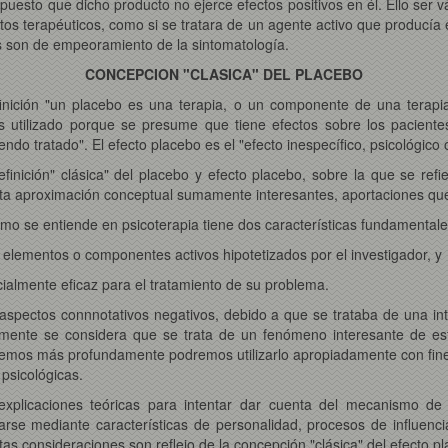
puesto que dicho producto no ejerce efectos positivos en él. Ello ser vá
os terapéuticos, como si se tratara de un agente activo que producía 
es son de empeoramiento de la sintomatología.
CONCEPCION "CLASICA" DEL PLACEBO
efinición "un placebo es una terapia, o un componente de una terap
e es utilizado porque se presume que tiene efectos sobre los pacie
endo tratado". El efecto placebo es el "efecto inespecífico, psicológico 
finición" clásica" del placebo y efecto placebo, sobre la que se ref
 esta aproximación conceptual sumamente interesantes, aportaciones qu
omo se entiende en psicoterapia tiene dos características fundamentale
 elementos o componentes activos hipotetizados por el investigador, y
cialmente eficaz para el tratamiento de su problema.
spectos connnotativos negativos, debido a que se trataba de una int
almente se considera que se trata de un fenómeno interesante de es
ocemos más profundamente podremos utilizarlo apropiadamente con fines
 psicológicas.
xplicaciones teóricas para intentar dar cuenta del mecanismo de 
rse mediante características de personalidad, procesos de influenci
s consideraciones son reflejo de la concepción "clásica" del efecto pla