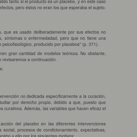
lido tanto si el producto es un placebo, y en este caso
efectos, pero éstos no eran los que esperaba el sujeto.
ia, que es usado deliberadamente por sus efectos no
ntes, síntomas o enfermedadad, pero que no tiene una
o psicofisiológico, producido por placebos" (p. 371).
ieren gran cantidad de modelos teóricos. No obstante,
e revisaremos a continuación.
s:
ervención no dedicada específicamente a la curación,
tudiar por derecho propio, debido a que, puesto que
 curativos. Además, las variables que hacen eficaz el
acción del placebo en las diferentes intervenciones
a social, procesos de condicionamiento, expectativas,
cebo y ello por los siguientes motivos: