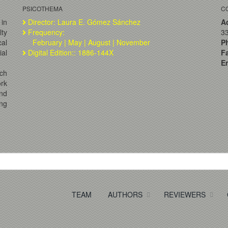
PSICOTHEMA
C
 in
Director: Laura E. Gómez Sánchez
A
lty
Frequency:
33
al
February | May | August | November
P
ial
Digital Edition:: 1886-144X
F
Em
ch
ork
and
ng
TEAM
AUTHORS
REVIEWERS