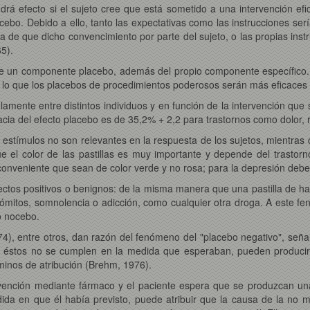
drá efecto si el sujeto cree que está sometido a una intervención efi
acebo. Debido a ello, tanto las expectativas como las instrucciones se
a de que dicho convencimiento por parte del sujeto, o las propias inst
5).
ne un componente placebo, además del propio componente específico. 
or lo que los placebos de procedimientos poderosos serán más eficaces
ólamente entre distintos individuos y en función de la intervención que
cacia del efecto placebo es de 35,2% + 2,2 para trastornos como dolor, 
os estímulos no son relevantes en la respuesta de los sujetos, mientras 
ue el color de las pastillas es muy importante y depende del trastor
s conveniente que sean de color verde y no rosa; para la depresión deben
ctos positivos o benignos: de la misma manera que una pastilla de har
 vómitos, somnolencia o adicción, como cualquier otra droga. A este 
o nocebo.
4), entre otros, dan razón del fenómeno del "placebo negativo", señ
 éstos no se cumplen en la medida que esperaban, pueden producirse 
rminos de atribución (Brehm, 1976).
rvención mediante fármaco y el paciente espera que se produzcan una
da en que él había previsto, puede atribuir que la causa de la no m