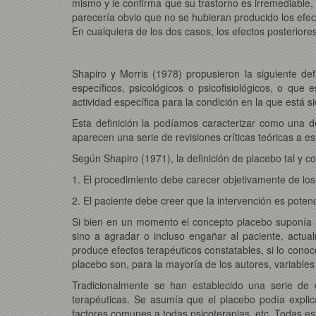
mismo y le confirma que su trastorno es irremediable, 
parecería obvio que no se hubieran producido los efect
En cualquiera de los dos casos, los efectos posterior
Shapiro y Morris (1978) propusieron la siguiente d
específicos, psicológicos o psicofisiológicos, o qu
actividad específica para la condición en la que está si
Esta definición la podíamos caracterizar como una de
aparecen una serie de revisiones críticas teóricas a
Según Shapiro (1971), la definición de placebo tal y c
1. El procedimiento debe carecer objetivamente de los
2. El paciente debe creer que la intervención es poten
Si bien en un momento el concepto placebo suponía a
sino a agradar o incluso engañar al paciente, actu
produce efectos terapéuticos constatables, si lo con
placebo son, para la mayoría de los autores, variables
Tradicionalmente se han establecido una serie de e
terapéuticas. Se asumía que el placebo podía explica
factores comunes a todas psicoterapias, etc. Todas esta