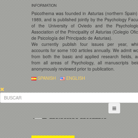
INFORMATION
Psicothema was founded in Asturias (northern Spain)
1989, and is published jointly by the Psychology Facu
of the University of Oviedo and the Psychologic
Association of the Principality of Asturias (Colegio Ofic
de Psicología del Principado de Asturias).
We currently publish four issues per year, whi
accounts for some 100 articles annually. We admit w
from both the basic and applied research fields, 
from all areas of Psychology, all manuscripts bei
anonymously reviewed prior to publication.
SPANISH
ENGLISH