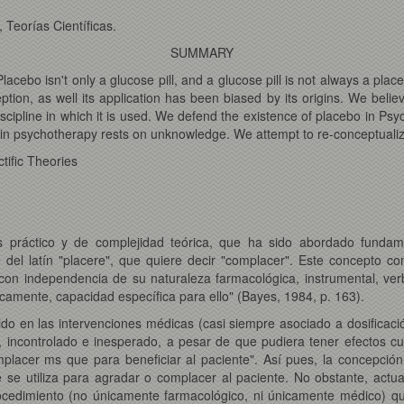
 Teorías Científicas.
SUMMARY
cebo isn't only a glucose pill, and a glucose pill is not always a pl
tion, as well its application has been biased by its origins. We belie
iscipline in which it is used. We defend the existence of placebo in Ps
 in psychotherapy rests on unknowledge. We attempt to re-conceptualize 
ific Theories
ráctico y de complejidad teórica, que ha sido abordado fundament
e del latín "placere", que quiere decir "complacer". Este concepto co
on independencia de su naturaleza farmacológica, instrumental, verb
secamente, capacidad específica para ello" (Bayes, 1984, p. 163).
ido en las intervenciones médicas (casi siempre asociado a dosificac
 incontrolado e inesperado, a pesar de que pudiera tener efectos cur
lacer ms que para beneficiar al paciente". Así pues, la concepción 
 se utiliza para agradar o complacer al paciente. No obstante, actua
cedimiento (no únicamente farmacológico, ni únicamente médico) qu