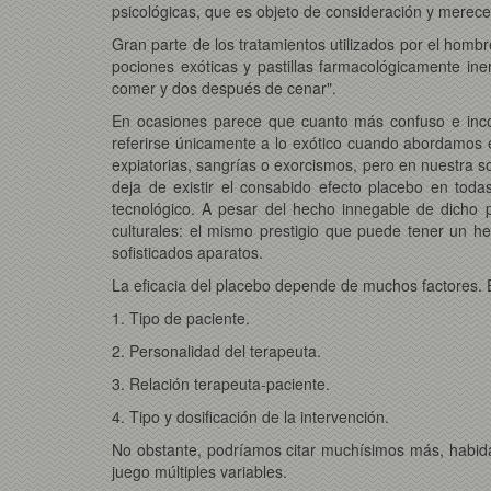
psicológicas, que es objeto de consideración y merece 
Gran parte de los tratamientos utilizados por el homb
pociones exóticas y pastillas farmacológicamente ine
comer y dos después de cenar".
En ocasiones parece que cuanto más confuso e incom
referirse únicamente a lo exótico cuando abordamos 
expiatorias, sangrías o exorcismos, pero en nuestra so
deja de existir el consabido efecto placebo en toda
tecnológico. A pesar del hecho innegable de dicho 
culturales: el mismo prestigio que puede tener un h
sofisticados aparatos.
La eficacia del placebo depende de muchos factores. E
1. Tipo de paciente.
2. Personalidad del terapeuta.
3. Relación terapeuta-paciente.
4. Tipo y dosificación de la intervención.
No obstante, podríamos citar muchísimos más, habida
juego múltiples variables.