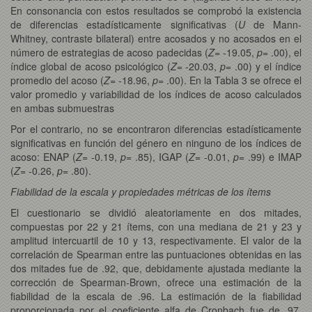
En consonancia con estos resultados se comprobó la existencia
de diferencias estadísticamente significativas (
U
de Mann-
Whitney, contraste bilateral) entre acosados y no acosados en el
número de estrategias de acoso padecidas (
Z
= -19.05,
p
= .00), el
índice global de acoso psicológico (
Z
= -20.03,
p
= .00) y el índice
promedio del acoso (
Z
= -18.96,
p
= .00). En la Tabla 3 se ofrece el
valor promedio y variabilidad de los índices de acoso calculados
en ambas submuestras
Por el contrario, no se encontraron diferencias estadísticamente
significativas en función del género en ninguno de los índices de
acoso: ENAP (
Z
= -0.19,
p
= .85), IGAP (
Z
= -0.01,
p
= .99) e IMAP
(
Z
= -0.26,
p
= .80).
Fiabilidad de la escala y propiedades métricas de los ítems
El cuestionario se dividió aleatoriamente en dos mitades,
compuestas por 22 y 21 ítems, con una mediana de 21 y 23 y
amplitud intercuartil de 10 y 13, respectivamente. El valor de la
correlación de Spearman entre las puntuaciones obtenidas en las
dos mitades fue de .92, que, debidamente ajustada mediante la
corrección de Spearman-Brown, ofrece una estimación de la
fiabilidad de la escala de .96. La estimación de la fiabilidad
proporcionada por el coeficiente alfa de Cronbach fue de .97,