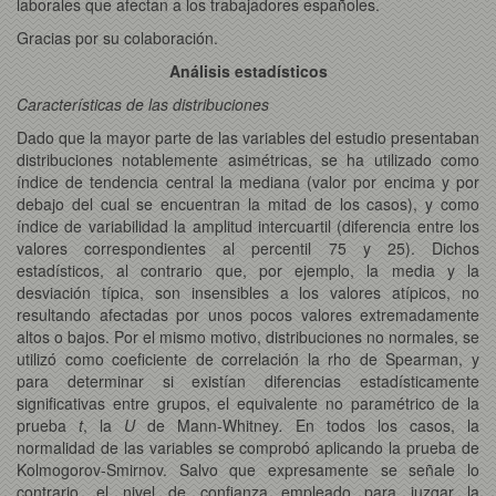
laborales que afectan a los trabajadores españoles.
Gracias por su colaboración.
Análisis estadísticos
Características de las distribuciones
Dado que la mayor parte de las variables del estudio presentaban
distribuciones notablemente asimétricas, se ha utilizado como
índice de tendencia central la mediana (valor por encima y por
debajo del cual se encuentran la mitad de los casos), y como
índice de variabilidad la amplitud intercuartil (diferencia entre los
valores correspondientes al percentil 75 y 25). Dichos
estadísticos, al contrario que, por ejemplo, la media y la
desviación típica, son insensibles a los valores atípicos, no
resultando afectadas por unos pocos valores extremadamente
altos o bajos. Por el mismo motivo, distribuciones no normales, se
utilizó como coeficiente de correlación la rho de Spearman, y
para determinar si existían diferencias estadísticamente
significativas entre grupos, el equivalente no paramétrico de la
prueba
t
, la
U
de Mann-Whitney
.
En todos los casos, la
normalidad de las variables se comprobó aplicando la prueba de
Kolmogorov-Smirnov. Salvo que expresamente se señale lo
contrario, el nivel de confianza empleado para juzgar la