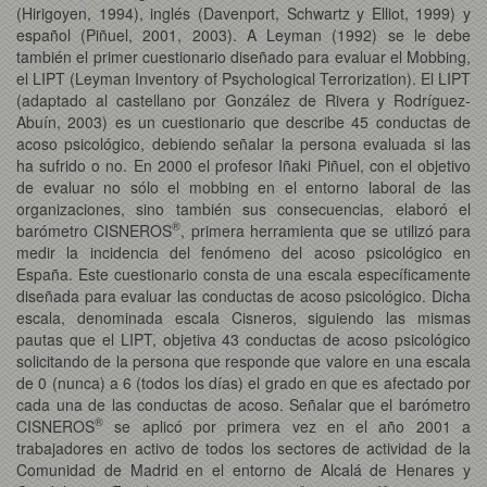
(Hirigoyen, 1994), inglés (Davenport, Schwartz y Elliot, 1999) y
español (Piñuel, 2001, 2003). A Leyman (1992) se le debe
también el primer cuestionario diseñado para evaluar el Mobbing,
el LIPT (Leyman Inventory of Psychological Terrorization). El LIPT
(adaptado al castellano por González de Rivera y Rodríguez-
Abuín, 2003) es un cuestionario que describe 45 conductas de
acoso psicológico, debiendo señalar la persona evaluada si las
ha sufrido o no. En 2000 el profesor Iñaki Piñuel, con el objetivo
de evaluar no sólo el mobbing en el entorno laboral de las
organizaciones, sino también sus consecuencias, elaboró el
®
barómetro CISNEROS
, primera herramienta que se utilizó para
medir la incidencia del fenómeno del acoso psicológico en
España. Este cuestionario consta de una escala específicamente
diseñada para evaluar las conductas de acoso psicológico. Dicha
escala, denominada escala Cisneros, siguiendo las mismas
pautas que el LIPT, objetiva 43 conductas de acoso psicológico
solicitando de la persona que responde que valore en una escala
de 0 (nunca) a 6 (todos los días) el grado en que es afectado por
cada una de las conductas de acoso. Señalar que el barómetro
®
CISNEROS
se aplicó por primera vez en el año 2001 a
trabajadores en activo de todos los sectores de actividad de la
Comunidad de Madrid en el entorno de Alcalá de Henares y