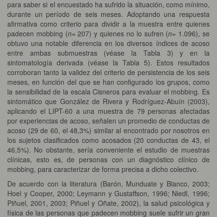
para saber si el encuestado ha sufrido la situación, como mínimo,
durante un período de seis meses. Adoptando una respuesta
afirmativa como criterio para dividir a la muestra entre quienes
padecen mobbing (
n
= 207) y quienes no lo sufren (
n
= 1.096), se
obtuvo una notable diferencia en los diversos índices de acoso
entre ambas submuestras (véase la Tabla 3) y en la
sintomatología derivada (véase la Tabla 5). Estos resultados
corroboran tanto la validez del criterio de persistencia de los seis
meses, en función del que se han configurado los grupos, como
la sensibilidad de la escala Cisneros para evaluar el mobbing. Es
sintomático que González de Rivera y Rodríguez-Abuín (2003),
aplicando el LIPT-60 a una muestra de 79 personas afectadas
por experiencias de acoso, señalen un promedio de conductas de
acoso (29 de 60, el 48,3%) similar al encontrado por nosotros en
los sujetos clasificados como acosados (20 conductas de 43, el
46,5%). No obstante, sería conveniente el estudio de muestras
clínicas, esto es, de personas con un diagnóstico clínico de
mobbing, para caracterizar de forma precisa a dicho colectivo.
De acuerdo con la literatura (Barón, Munduate y Blanco, 2003;
Hoel y Cooper, 2000; Leymann y Gustaffson, 1996; Niedl, 1996;
Piñuel, 2001, 2003; Piñuel y Oñate, 2002), la salud psicológica y
física de las personas que padecen mobbing suele sufrir un gran