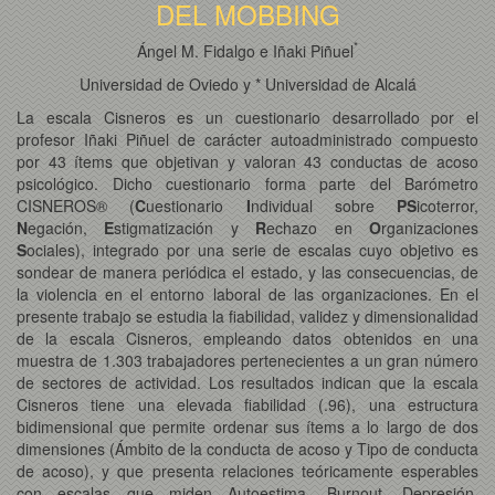
DEL MOBBING
*
Ángel M. Fidalgo e Iñaki Piñuel
Universidad de Oviedo y * Universidad de Alcalá
La escala Cisneros es un cuestionario desarrollado por el
profesor Iñaki Piñuel de carácter autoadministrado compuesto
por 43 ítems que objetivan y valoran 43 conductas de acoso
psicológico. Dicho cuestionario forma parte del Barómetro
CISNEROS® (
C
uestionario
I
ndividual sobre
PS
icoterror,
N
egación,
E
stigmatización y
R
echazo en
O
rganizaciones
S
ociales), integrado por una serie de escalas cuyo objetivo es
sondear de manera periódica el estado, y las consecuencias, de
la violencia en el entorno laboral de las organizaciones. En el
presente trabajo se estudia la fiabilidad, validez y dimensionalidad
de la escala Cisneros, empleando datos obtenidos en una
muestra de 1.303 trabajadores pertenecientes a un gran número
de sectores de actividad. Los resultados indican que la escala
Cisneros tiene una elevada fiabilidad (.96), una estructura
bidimensional que permite ordenar sus ítems a lo largo de dos
dimensiones (Ámbito de la conducta de acoso y Tipo de conducta
de acoso), y que presenta relaciones teóricamente esperables
con escalas que miden Autoestima, Burnout, Depresión,