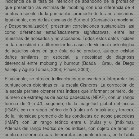
incidencia de la tasa de intención de abandono de la profesión
que presentan las víctimas de mobbing con una diferencia de 4
puntos respecto de la puntuación promedio de los no acosados.
Igualmente, dos de las escalas de Burnout (Cansancio emocional
y Despersonalización) presentan correlaciones sustanciales, así
como diferencias estadísticamente significativas, entre las
muestras de acosados y no acosados. Todos estos datos inciden
en la necesidad de diferenciar los casos de violencia psicológica
de aquellos otros en que ésta no se produce, aunque existan
daños similares, en especial, la necesidad de diagnosis
diferencial entre mobbing y burnout (Boada i Grau, de Diego
Vallejo y Agulló Tomás, 2004; Piñuel, 2003).
Finalmente, se ofrecen indicaciones que ayudan a interpretar las
puntuaciones obtenidas en la escala Cisneros. La corrección de
la escala permite obtener tres índices que informan: primero, del
número de estrategias de acoso padecidas (NEAP), con un rango
teórico de 0 a 43; segundo, de la magnitud global del acoso
(IGAP), con un rango teórico de 0 (nulo) a 6 (máximo); y tercero,
de la intensidad promedio de las conductas de acoso padecidas
(IMAP), con un rango teórico entre 0 (nula) y 6 (máxima).
Además del rango teórico de los índices, con objeto de tener un
punto de referencia para interpretar las puntuaciones, en la Tabla