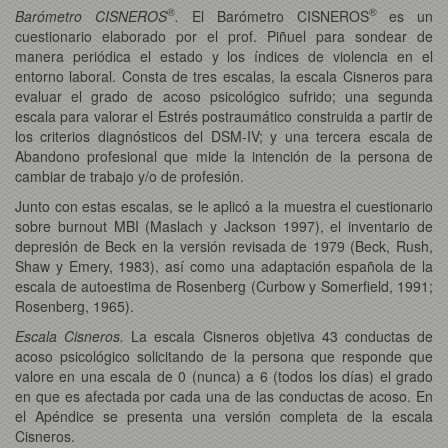
®
®
Barómetro CISNEROS
.
El Barómetro CISNEROS
es un
cuestionario elaborado por el prof. Piñuel para sondear de
manera periódica el estado y los índices de violencia en el
entorno laboral. Consta de tres escalas, la escala Cisneros para
evaluar el grado de acoso psicológico sufrido; una segunda
escala para valorar el Estrés postraumático construida a partir de
los criterios diagnósticos del DSM-IV; y una tercera escala de
Abandono profesional que mide la intención de la persona de
cambiar de trabajo y/o de profesión.
Junto con estas escalas, se le aplicó a la muestra el cuestionario
sobre burnout MBI (Maslach y Jackson 1997), el inventario de
depresión de Beck en la versión revisada de 1979 (Beck, Rush,
Shaw y Emery, 1983), así como una adaptación española de la
escala de autoestima de Rosenberg (Curbow y Somerfield, 1991;
Rosenberg, 1965).
Escala Cisneros.
La escala Cisneros objetiva 43 conductas de
acoso psicológico solicitando de la persona que responde que
valore en una escala de 0 (nunca) a 6 (todos los días) el grado
en que es afectada por cada una de las conductas de acoso. En
el Apéndice se presenta una versión completa de la escala
Cisneros.