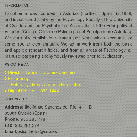
INFORMATION
Psicothema was founded in Asturias (northern Spain) in 1989,
and is published jointly by the Psychology Faculty of the University
of Oviedo and the Psychological Association of the Principality of
Asturias (Colegio Oficial de Psicología del Principado de Asturias).
We currently publish four issues per year, which accounts for
some 100 articles annually. We admit work from both the basic
and applied research fields, and from all areas of Psychology, all
manuscripts being anonymously reviewed prior to publication.
PSICOTHEMA
Director: Laura E. Gómez Sánchez
Frequency:
February | May | August | November
Digital Edition:: 1886-144X
CONTACT US
Address:
Ildelfonso Sánchez del Río, 4, 1º B
33001 Oviedo (Spain)
Phone:
985 285 778
Fax:
985 281 374
Email:
psicothema@cop.es