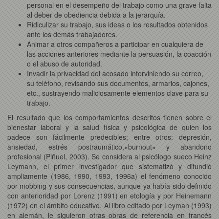
personal en el desempeño del trabajo como una grave falta
al deber de obediencia debida a la jerarquía.
Ridiculizar su trabajo, sus ideas o los resultados obtenidos
ante los demás trabajadores.
Animar a otros compañeros a participar en cualquiera de
las acciones anteriores mediante la persuasión, la coacción
o el abuso de autoridad.
Invadir la privacidad del acosado interviniendo su correo,
su teléfono, revisando sus documentos, armarios, cajones,
etc., sustrayendo maliciosamente elementos clave para su
trabajo.
El resultado que los comportamientos descritos tienen sobre el
bienestar laboral y la salud física y psicológica de quien los
padece son fácilmente predecibles; entre otros: depresión,
ansiedad, estrés postraumático,«burnout» y abandono
profesional (Piñuel, 2003). Se considera al psicólogo sueco Heinz
Leymann, el primer investigador que sistematizó y difundió
ampliamente (1986, 1990, 1993, 1996a) el fenómeno conocido
por mobbing y sus consecuencias, aunque ya había sido definido
con anterioridad por Lorenz (1991) en etología y por Heinemann
(1972) en el ámbito educativo. Al libro editado por Leyman (1993)
en alemán, le siguieron otras obras de referencia en francés