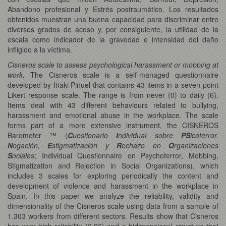
Abandono profesional y Estrés postraumático. Los resultados
obtenidos muestran una buena capacidad para discriminar entre
diversos grados de acoso y, por consiguiente, la utilidad de la
escala como indicador de la gravedad e intensidad del daño
infligido a la víctima.
Cisneros scale to assess psychological harassment or mobbing at
work.
The Cisneros scale is a self-managed questionnaire
developed by Iñaki Piñuel that contains 43 items in a seven-point
Likert response scale. The range is from never (0) to daily (6).
Items deal with 43 different behaviours related to bullying,
harassment and emotional abuse in the workplace. The scale
forms part of a more extensive instrument, the CISNEROS
Barometer ™ (
C
uestionario
I
ndividual sobre
PS
icoterror,
N
egación,
E
stigmatización y
R
echazo en
O
rganizaciones
S
ociales
; Individual Questionnaire on Psychoterror, Mobbing,
Stigmatization and Rejection in Social Organizations), which
includes 3 scales for exploring periodically the content and
development of violence and harassment in the workplace in
Spain. In this paper we analyze the reliability, validity and
dimensionality of the Cisneros scale using data from a sample of
1.303 workers from different sectors. Results show that Cisneros
has very high reliability (0.96) and a bidimensional structure that