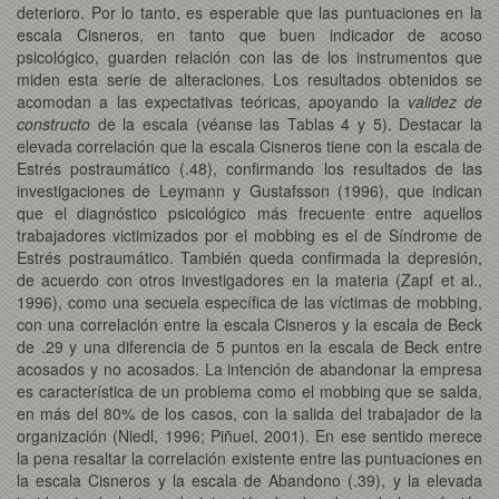
deterioro. Por lo tanto, es esperable que las puntuaciones en la
escala Cisneros, en tanto que buen indicador de acoso
psicológico, guarden relación con las de los instrumentos que
miden esta serie de alteraciones. Los resultados obtenidos se
acomodan a las expectativas teóricas, apoyando la
validez de
constructo
de la escala (véanse las Tablas 4 y 5). Destacar la
elevada correlación que la escala Cisneros tiene con la escala de
Estrés postraumático (.48), confirmando los resultados de las
investigaciones de Leymann y Gustafsson (1996), que indican
que el diagnóstico psicológico más frecuente entre aquellos
trabajadores victimizados por el mobbing es el de Síndrome de
Estrés postraumático. También queda confirmada la depresión,
de acuerdo con otros investigadores en la materia (Zapf et al.,
1996), como una secuela específica de las víctimas de mobbing,
con una correlación entre la escala Cisneros y la escala de Beck
de .29 y una diferencia de 5 puntos en la escala de Beck entre
acosados y no acosados. La intención de abandonar la empresa
es característica de un problema como el mobbing que se salda,
en más del 80% de los casos, con la salida del trabajador de la
organización (Niedl, 1996; Piñuel, 2001). En ese sentido merece
la pena resaltar la correlación existente entre las puntuaciones en
la escala Cisneros y la escala de Abandono (.39), y la elevada