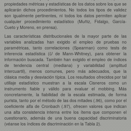
propiedades métricas y estadísticas de los datos sobre los que se
aplicarán dichos procedimientos. No todos los tipos de validez
son igualmente pertinentes, ni todos los datos permiten aplicar
cualquier procedimiento estadístico (Muñiz, Fidalgo, García-
Cueto y Moreno, en prensa).
Las características distribucionales de la mayor parte de las
variables analizadas han exigido el empleo de pruebas no
paramétricas, tanto correlaciones (Spearman) como tests de
inferencia estadística (
U
de Mann-Whitney), para obtener la
información buscada. También han exigido el empleo de índices
de tendencia central (mediana) y variabilidad (amplitud
intercuartil), menos comunes, pero más adecuados, que la
clásica media y desviación típica. Los resultados ofrecidos por tal
utillaje estadístico muestran a la escala Cisneros como un
instrumento fiable y válido para evaluar el mobbing. Más
concretamente, la fiabilidad de la escala estimada, de forma
purista, tanto por el método de las dos mitades (.96), como por el
coeficiente alfa de Cronbach (.97), ofrecen valores que indican
una alta consistencia interna entre los ítems que componen el
cuestionario, además de una buena capacidad discriminatoria
(véanse los índices de discriminación en la Tabla 2).