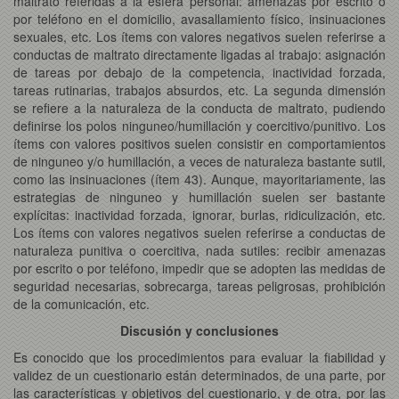
maltrato referidas a la esfera personal: amenazas por escrito o
por teléfono en el domicilio, avasallamiento físico, insinuaciones
sexuales, etc. Los ítems con valores negativos suelen referirse a
conductas de maltrato directamente ligadas al trabajo: asignación
de tareas por debajo de la competencia, inactividad forzada,
tareas rutinarias, trabajos absurdos, etc. La segunda dimensión
se refiere a la naturaleza de la conducta de maltrato, pudiendo
definirse los polos ninguneo/humillación y coercitivo/punitivo. Los
ítems con valores positivos suelen consistir en comportamientos
de ninguneo y/o humillación, a veces de naturaleza bastante sutil,
como las insinuaciones (ítem 43). Aunque, mayoritariamente, las
estrategias de ninguneo y humillación suelen ser bastante
explícitas: inactividad forzada, ignorar, burlas, ridiculización, etc.
Los ítems con valores negativos suelen referirse a conductas de
naturaleza punitiva o coercitiva, nada sutiles: recibir amenazas
por escrito o por teléfono, impedir que se adopten las medidas de
seguridad necesarias, sobrecarga, tareas peligrosas, prohibición
de la comunicación, etc.
Discusión y conclusiones
Es conocido que los procedimientos para evaluar la fiabilidad y
validez de un cuestionario están determinados, de una parte, por
las características y objetivos del cuestionario, y de otra, por las