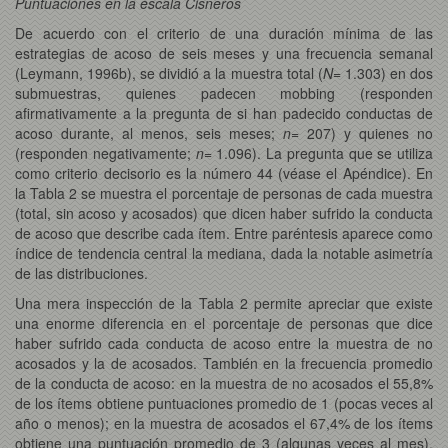
Puntuaciones en la escala Cisneros
De acuerdo con el criterio de una duración mínima de las
estrategias de acoso de seis meses y una frecuencia semanal
(Leymann, 1996b), se dividió a la muestra total (
N
= 1.303) en dos
submuestras, quienes padecen mobbing (responden
afirmativamente a la pregunta de si han padecido conductas de
acoso durante, al menos, seis meses;
n
= 207) y quienes no
(responden negativamente;
n
= 1.096). La pregunta que se utiliza
como criterio decisorio es la número 44 (véase el Apéndice). En
la Tabla 2 se muestra el porcentaje de personas de cada muestra
(total, sin acoso y acosados) que dicen haber sufrido la conducta
de acoso que describe cada ítem. Entre paréntesis aparece como
índice de tendencia central la mediana, dada la notable asimetría
de las distribuciones.
Una mera inspección de la Tabla 2 permite apreciar que existe
una enorme diferencia en el porcentaje de personas que dice
haber sufrido cada conducta de acoso entre la muestra de no
acosados y la de acosados. También en la frecuencia promedio
de la conducta de acoso: en la muestra de no acosados el 55,8%
de los ítems obtiene puntuaciones promedio de 1 (pocas veces al
año o menos); en la muestra de acosados el 67,4% de los ítems
obtiene una puntuación promedio de 3 (algunas veces al mes).