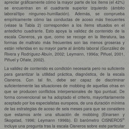
apreciar gráficamente cómo la mayor parte de los ítems (el 42%)
se encuentran en el cuadrante superior izquierdo (ámbito
laboral/tipo ninguneo-humillación). Además, se comprueba
empíricamente cómo las conductas de acoso más frecuentes
(véase la Tabla 2) corresponden a los ítems situados en el
antedicho cuadrante. Esto apoya la validez de contenido de la
escala Cisneros, ya que, como se recoge en la literatura, las
formas de maltrato más frecuentes son las menos groseras y
están referidas en su mayor parte al ámbito laboral (González de
Rivera y Rodríguez-Abuín, 2002; Leymann, 1996a; Piñuel, 2001,
Piñuel y Oñate, 2002).
La validez de contenido es condición necesaria pero no suficiente
para garantizar la utilidad práctica, diagnóstica, de la escala
Cisneros. Con tal fin, debe ser capaz de discriminar
suficientemente las situaciones de mobbing de aquellas otras en
que se producen conflictos interpersonales de tipo puntual. De
forma convencional se ha adoptado el criterio, mayoritariamente
aceptado por los especialistas europeos, de una duración mínima
de las estrategias de acoso de seis meses para que se considere
que estamos ante una situación de mobbing (Einarsen y
®
Skogstad, 1996; Leymann 1996b). El barómetro CISNEROS
incluye una pregunta tras la escala Cisneros sobre este particular