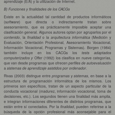
aprendizaje (E/A) y la utilización de Internet.
B) Funciones y finalidades de los CACGs
Existe en la actualidad tal cantidad de productos informáticos
(s
oftware
) que directa o indirectamente tratan sobre
asesoramiento, que es prácticamente imposible aceptar una
clasificación general. Algunos autores optan por agruparlos por el
contenido
, la
finalidad
o la
arquitectura informática
(Medición y
Evaluación, Orientación Profesional, Asesoramiento Vocacional,
Información Vocacional, Programas y Sistemas). Borgen (1984)
también incluye en los CACGs los
tests adaptados
computerizados y
Offer (1992) los clasifica en nueve categorías,
que van desde programas que ofrecen
perfiles de autoevaluación
a
sistemas de aprendizaje asistidos por ordenador
.
Rivas (2003) distingue entre
programas
y
sistemas
, en base a la
estructura de programación informática de los mismos. Los
primeros son específicos, tratan de un aspecto particular de la
conducta vocacional (madurez, información vocacional, toma de
decisiones, etc.). Los segundos tienen una finalidad más amplia,
e integran informaciones diferentes de distintos programas, que
están entre sí conectados. Por la
finalidad
, pueden referirse a la
búsqueda de la opción profesional más aconsejable para el