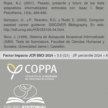
Rojas, A.J. (2001). Pasado, presente y futuro de los tests
adaptativos informatizados: entrevista con Isaac I. Bejar.
Psicothema
,
13
(4), 685-690.
Sampson, Jr.. J.P., Reardon, R.C. y Rudd, E. (2000). Computer
assisted career guidance: DISCOVER Bibliography. En web:
http://icdl.uncg.edu/ft/053100-04.html.
Seco, J. (1995).
Sistema de Autoayuda Vocacional Informatizado
(SAVI).
Tesis de licenciatura, Facultad de Ciencias Humanas y
Sociales, Universidad Jaime I, Castellón.
Factor Impacto JCR SSCI 2024
= 3.5 (Q1) · JIF percentile 2024 = 8