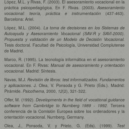
López, M.L. y Rivas, F. (2003). El asesoramiento vocacional en la
práctica psicopedagógica. En F. Rivas. (2003).
Asesoramiento
vocacional: teoría, práctica e instrumentación
(437-463).
Barcelona: Ariel.
López, M.L. (2004).
La toma de decisiones en los Sistemas de
Autoayuda y Asesoramiento Vocacional (SAV-R y SAVI-2000).
Propuesta y validación de un Modelo de Decisión Vocacional.
Tesis doctoral. Facultad de Psicología, Universidad Complutense
de Madrid.
Marco, R. (1995). La tecnología informática en el asesoramiento
vocacional. En F. Rivas:
Manual de asesoramiento y orientación
vocacional.
Madrid: Síntesis.
Navas, M.J.
Revisión de libros: test informatizados. Fundamentos
y aplicaciones.
J. Olea, V. Ponsoda y G. Prieto (Eds.). Madrid:
Pirámide.
Psicothema,
2000,
12
(2), 321-322.
Offer, M. (1992).
Developments in the field of vocational guidance
software from Cambridge to Nurnberg 1989 - 1992.
Tercera
conferencia de la Comisión Europea sobre los ordenadores y la
orientación vocacional. Nurnberg, Germany.
Olea, J., Ponsoda, V. y Prieto, G. (Eds). (1999).
Test