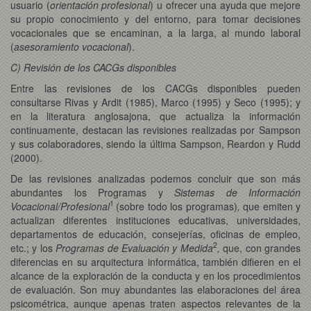
usuario (
orientación profesional
) u ofrecer una ayuda que mejore
su propio conocimiento y del entorno, para tomar decisiones
vocacionales que se encaminan, a la larga, al mundo laboral
(
asesoramiento vocacional
).
C) Revisión de los CACGs disponibles
Entre las revisiones de los CACGs disponibles pueden
consultarse Rivas y Ardit (1985), Marco (1995) y Seco (1995); y
en la literatura anglosajona, que actualiza la información
continuamente, destacan las revisiones realizadas por Sampson
y sus colaboradores, siendo la última Sampson, Reardon y Rudd
(2000).
De las revisiones analizadas podemos concluir que son más
abundantes los Programas y
Sistemas de Información
1
Vocacional/Profesional
(sobre todo los programas)
,
que emiten y
actualizan diferentes instituciones educativas, universidades,
departamentos de educación, consejerías, oficinas de empleo,
2
etc.; y los
Programas de Evaluación y Medida
,
que, con grandes
diferencias en su arquitectura informática, también difieren en el
alcance de la exploración de la conducta y en los procedimientos
de evaluación. Son muy abundantes las elaboraciones del área
psicométrica, aunque apenas traten aspectos relevantes de la