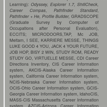
Learning):
Odyssey, Explorer 1.7, ShillCheck,
Career Compas
,
Pathfinder Standard
,
Pathfinder + He, Profile Builder,
GRADSCOPE
(Graduate Survey by Computer of
Occupations after Personal Evaluation),
ECCITS; MICRODOORS,TAP, Mc JOB,
Meitam, I SEE, KARRIERE MESSE, THINGS
LUKE GOOD 4 YOU, JACK 4 YOUR FUTURE,
JOB HOP, BISY 2 WIN, STUDY ROM, READY
STUDY GO, VIRTUELLE MESSE, CDI Career
Directions Inventory, CIS Career Information
system, AKCIS-Alaska Career Information
system, California Career Information system,
NCIS-Nebraska Career Information system,
OCIS-Ohio Career Information system, GCIS-
Georgia Career Information system, IdahoCIS,
MASS-CIS Massachusetts Career Information
system, AZCIS-Arizona Career Information