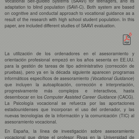
Vocational Self-guided Systems (SAAVI) for teenagers, and its
adaptation to blind population (SAVI-C). Both system are based
on cognitive and conductal approach to vocational guidance as a
result of the research with high school student population. In this
paper, are included different studies of SAAVI evaluation.
La utilización de los ordenadores en el asesoramiento y
orientación profesional empezó en los años sesenta en EE.UU.
para la gestión de tareas de tipo administrativo (corrección de
pruebas), pero ya en la década siguiente aparecen programas
informáticos específicos de asesoramiento
(Vocational Guidance
)
que incluyen la autoaplicación, corrección e interpretación,
progresivamente más complejos e interactivos, hasta
desembocar en los
Computer Assisted Career Guidance
(CACG).
La Psicología vocacional se refuerza por las aportaciones
estadounidenses que incorporan el uso del ordenador, y las
nuevas tecnologías de la información y la comunicación (TIC) al
asesoramiento vocacional.
En España, la línea de investigación sobre asesoramiento
vocacional que dirige el profesor Rivas en la Universidad de