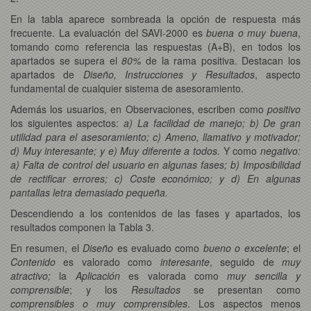
En la tabla aparece sombreada la opción de respuesta más
frecuente. La evaluación del SAVI-2000 es
buena o muy buena
,
tomando como referencia las respuestas (A+B), en todos los
apartados se supera el
80%
de la rama positiva. Destacan los
apartados de
Diseño, Instrucciones y Resultados
, aspecto
fundamental de cualquier sistema de asesoramiento.
Además los usuarios, en Observaciones, escriben como
positivo
los siguientes aspectos:
a) La facilidad de manejo; b) De gran
utilidad para el asesoramiento; c) Ameno, llamativo y motivador;
d) Muy interesante; y e) Muy diferente a todos.
Y como
negativo:
a) Falta de control del usuario en algunas fases; b) Imposibilidad
de rectificar errores; c) Coste económico; y d) En algunas
pantallas letra demasiado pequeña.
Descendiendo a los contenidos de las fases y apartados, los
resultados componen la Tabla 3.
En resumen, el
Diseño
es evaluado como
bueno o excelente
; el
Contenido
es valorado como
interesante
, seguido de
muy
atractivo;
la
Aplicación
es valorada como
muy sencilla y
comprensible
; y los
Resultados
se presentan como
comprensibles o muy comprensibles
. Los aspectos menos