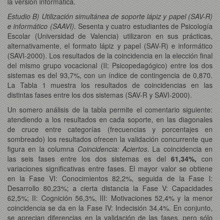
la versión informática.
Estudio B) Utilización simultánea de soporte lápiz y papel (SAV-R)
e informático (SAAVI).
Sesenta y cuatro estudiantes
de Psicología
Escolar (Universidad de Valencia) utilizaron en sus prácticas,
alternativamente, el formato lápiz y papel (SAV-R) e informático
(SAVI-2000). Los resultados de la coincidencia en la elección final
del mismo grupo vocacional (II: Psicopedagógico) entre los dos
sistemas es del 93,7%, con un índice de contingencia de 0,870.
La Tabla 1 muestra los resultados de coincidencias en las
distintas fases entre los dos sistemas (SAV-R y SAVI-2000).
Un somero análisis de la tabla permite el comentario siguiente:
atendiendo a los resultados en cada soporte, en las diagonales
de cruce entre categorías (frecuencias y porcentajes en
sombreado) los resultados ofrecen la validación concurrente que
figura en la columna
Coincidencia: Aciertos
. La coincidencia en
las seis fases entre los dos sistemas es del
61,34%,
con
variaciones significativas entre fases. El mayor valor se obtiene
en la Fase VI: Conocimientos 82,2%, seguida de la Fase I:
Desarrollo 80,23%; a cierta distancia la Fase V: Capacidades
62,5%; II: Cognición 56,3%, III: Motivaciones 52,4% y la menor
coincidencia se da en la Fase IV: Indecisión 34,4%. En conjunto,
se aprecian diferencias en la validación de las fases, pero sólo