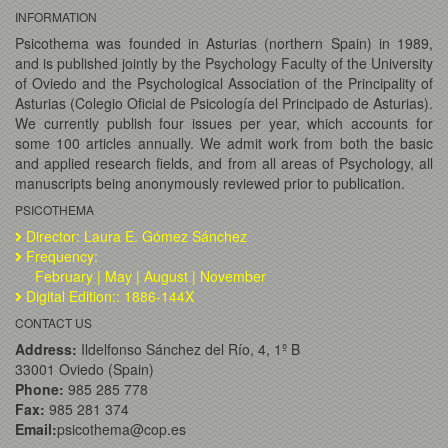
INFORMATION
Psicothema was founded in Asturias (northern Spain) in 1989,
and is published jointly by the Psychology Faculty of the University
of Oviedo and the Psychological Association of the Principality of
Asturias (Colegio Oficial de Psicología del Principado de Asturias).
We currently publish four issues per year, which accounts for
some 100 articles annually. We admit work from both the basic
and applied research fields, and from all areas of Psychology, all
manuscripts being anonymously reviewed prior to publication.
PSICOTHEMA
Director: Laura E. Gómez Sánchez
Frequency:
February | May | August | November
Digital Edition:: 1886-144X
CONTACT US
Address:
Ildelfonso Sánchez del Río, 4, 1º B
33001 Oviedo (Spain)
Phone:
985 285 778
Fax:
985 281 374
Email:
psicothema@cop.es