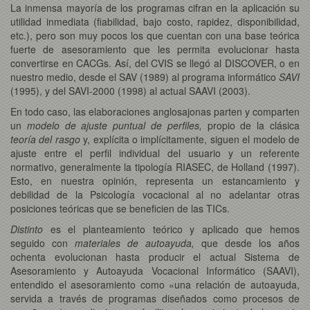
La inmensa mayoría de los programas cifran en la aplicación su
utilidad inmediata (fiabilidad, bajo costo, rapidez, disponibilidad,
etc.), pero son muy pocos los que cuentan con una base teórica
fuerte de asesoramiento que les permita evolucionar hasta
convertirse en CACGs. Así, del CVIS se llegó al DISCOVER, o en
nuestro medio, desde el SAV (1989) al programa informático
SAVI
(1995), y del SAVI-2000 (1998) al actual SAAVI (2003).
En todo caso, las elaboraciones anglosajonas parten y comparten
un
modelo de ajuste puntual de perfiles,
propio de la clásica
teoría del rasgo
y, explícita o implícitamente, siguen el modelo de
ajuste entre el perfil individual del usuario y un referente
normativo, generalmente la tipología RIASEC, de Holland (1997).
Esto, en nuestra opinión, representa un estancamiento y
debilidad de la Psicología vocacional al no adelantar otras
posiciones teóricas que se beneficien de las TICs.
Distinto
es el planteamiento teórico y aplicado que hemos
seguido con
materiales de autoayuda,
que desde los años
ochenta evolucionan hasta producir el actual Sistema de
Asesoramiento y Autoayuda Vocacional Informático (SAAVI),
entendido el asesoramiento como «una relación de autoayuda,
servida a través de programas diseñados como procesos de