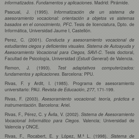
informatizados
.
Fundamentos y aplicaciones
. Madrid: Pirámide.
Pascual, J. (1995).
Informatización de un sistema de
asesoramiento vocacional: orientación a objetos vs sistemas
basados en el conocimiento, PFC
. Tesis de licenciatura, Dpto. de
Informática, Universidad Jaume I, Castellón.
Perez, C. (2001).
Conducta y asesoramiento vocacional de
estudiantes ciegos y deficientes visuales. Sistema de Autoayuda y
Asesoramiento Vocacional para Ciegos, SAVI-C
. Tesis doctoral,
Facultad de Psicología, Universidad (
Estudi General
) de Valencia.
Remon, J. (1993).
Test adaptativos computerizados:
fundamentos y aplicaciones
. Barcelona: PPU.
Rivas, F. y Ardit, I. (1985). Programa de asesoramiento
universitario: PAU.
Revista de Educación
,
277
, 171-199.
Rivas, F. (2003).
Asesoramiento vocacional: teoría, práctica e
instrumentación
. Barcelona: Ariel.
Rivas, F., Pérez, C. y Ávila, V. (2002).
Sistema de Asesoramiento
Vocacional Informático para Ciegos
. Valencia; Universidad de
Valencia y ONCE.
Rivas, F., Rocabert, E. y López, M.ª L. (1998).
Sistema de