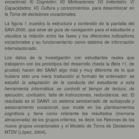
vocacional; II) Cognición; III) Motivaciones; IV) Indecisión; V)
Capacidades; VI) Cultura y conocimientos,
para desembocar en
la
Toma de decisiones vocacionales.
La figura 1 muestra la estructura y contenido de la pantalla del
SAVI-2000,
que sirve de guía de navegación
para el estudiante y
visualiza la relación entre las fases y los diferentes indicadores
vocacionales y su funcionamiento como sistema de información
interrelacionado.
Los datos de la investigación con estudiantes reales que
trabajaron con los prototipos del desarrollo (hasta la
Beta 11,
de
prueba) hacen del SAAVI algo más y muy diferente de lo que
hubiera sido una mera traducción al formato de ordenador:
se
estudió la adaptación de la conducta del estudiante a esta
herramienta informática; se controló el tiempo de lectura, de
ejecución, confusión, falta de instrucciones, redundancia, etc
. El
resultado es el SAAVI:
un sistema semicerrado de autoayuda y
asesoramiento vocacional
, que incide en los
planteamientos
cognitivos
y tiene como referente los resultados (memoria
almacenada) de los grupos criterios, es decir, los
Patrones
de los
nueve grupos vocacionales y el Modelo de Toma de Decisiones
MTDV (López, 2004)
.