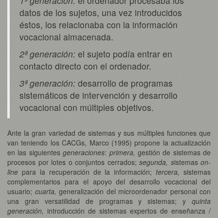
1ª generación:
el ordenador procesaba los
datos de los sujetos, una vez introducidos
éstos, los relacionaba con la información
vocacional almacenada.
2ª generación:
el sujeto podía entrar en
contacto directo con el ordenador.
3ª generación:
desarrollo de programas
sistemáticos de intervención y desarrollo
vocacional con múltiples objetivos.
Ante la gran variedad de sistemas y sus múltiples funciones que
van teniendo los CACGs, Marco (1995) propone la actualización
en las siguientes
generaciones
:
primera,
gestión de sistemas de
procesos por lotes o conjuntos cerrados;
segunda, s
istemas
on-
line
para la recuperación de la información;
tercera,
sistemas
complementarios para el apoyo del desarrollo vocacional del
usuario;
cuarta,
generalización del microordenador personal con
una gran versatilidad de programas y sistemas; y
quinta
generación,
introducción de sistemas expertos de enseñanza /