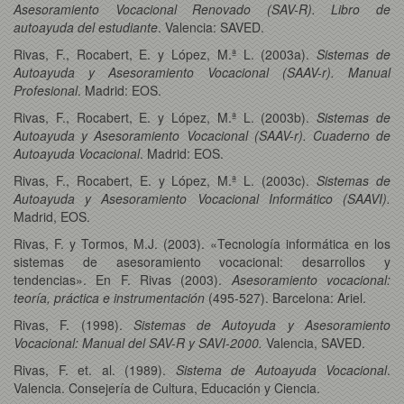
Asesoramiento Vocacional Renovado (SAV-R). Libro de
autoayuda del estudiante
. Valencia: SAVED.
Rivas, F., Rocabert, E. y López, M.ª L. (2003a).
Sistemas de
Autoayuda y Asesoramiento Vocacional (SAAV-r). Manual
Profesional
. Madrid: EOS.
Rivas, F., Rocabert, E. y López, M.ª L. (2003b).
Sistemas de
Autoayuda y Asesoramiento Vocacional (SAAV-r). Cuaderno de
Autoayuda Vocacional
. Madrid: EOS.
Rivas, F., Rocabert, E. y López, M.ª L. (2003c).
Sistemas de
Autoayuda y Asesoramiento Vocacional Informático (SAAVI).
Madrid, EOS.
Rivas, F. y Tormos, M.J. (2003). «Tecnología informática en los
sistemas de asesoramiento vocacional: desarrollos y
tendencias». En F. Rivas (2003).
Asesoramiento vocacional:
teoría, práctica e instrumentación
(495-527). Barcelona: Ariel.
Rivas, F. (1998).
Sistemas de Autoyuda y Asesoramiento
Vocacional: Manual del SAV-R y SAVI-2000.
Valencia, SAVED.
Rivas, F. et. al. (1989).
Sistema de Autoayuda Vocacional
.
Valencia. Consejería de Cultura, Educación y Ciencia.