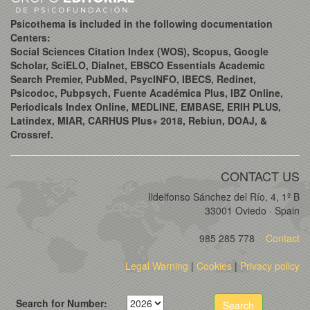
Psicothema is included in the following documentation
Centers:
Social Sciences Citation Index (WOS), Scopus, Google
Scholar, SciELO, Dialnet, EBSCO Essentials Academic
Search Premier, PubMed, PsycINFO, IBECS, Redinet,
Psicodoc, Pubpsych, Fuente Académica Plus, IBZ Online,
Periodicals Index Online, MEDLINE, EMBASE, ERIH PLUS,
Latindex, MIAR, CARHUS Plus+ 2018, Rebiun, DOAJ, &
Crossref.
CONTACT US
Ildelfonso Sánchez del Río, 4, 1º B
33001 Oviedo · Spain
985 285 778
Contact
Legal Warning
|
Cookies
|
Privacy policy
Search for Number:
Search