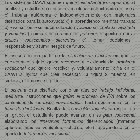
Los sistemas SAAVI suponen que el
estudiante
es capaz de: a)
analizar y estudiar su conducta vocacional, estructurada en fases;
b) trabajar autónoma e independientemente con materiales
diseñados para la autoayuda; c) ir aprendiendo mientras trabaja;
d)
evaluar los resultados (situación
vocacional: limitada, ajustada
y ventajosa
) comparándolos con los
patrones
respecto a nueve
grupos vocacionales diferentes
; e) tomar decisiones
responsables y asumir riesgos de futuro.
El asesoramiento parte de la
situación de elección
en que se
encuentra el sujeto, quien
reconoce
la existencia del
problema
vocacional
que quiere resolver y, voluntariamente, cifra en el
SAAVI
la ayuda
que cree necesitar. La figura 2 muestra, en
síntesis, el proceso seguido.
El
sistema
está diseñado como un
plan de trabajo individual,
mediante instrucciones que
guían el proceso de E/A
sobre los
contenidos de las
fases vocacionales,
hasta desembocar en la
toma de decisiones
. Realizada la
elección vocacional
respecto a
un grupo, el estudiante puede avanzar en su
plan vocacional
elaborando los
itinerarios
formativos
diferenciados (materias
optativas más convenientes, estudios, etc.), apoyándose en el
apartado
Información vocacional
.