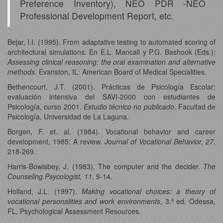
Preference Inventory), NEO PDR -NEO
Professional Development Report, etc.
Bejar, I.I. (1995). From adaptative testing to automated scoring of
architectural simulations. En E.L. Mancall y P.G. Bashook (Eds.):
Assessing clinical reasoning: the oral examination and alternative
methods.
Evanston, IL: American Board of Medical Specialities.
Bethencourt, J.T. (2001). Prácticas de Psicología Escolar:
evaluación intensiva del SAVI-2000 con estudiantes de
Psicología, curso 2001.
Estudio técnico no publicado
. Facultad de
Psicología. Universidad de La Laguna.
Borgen, F. et. al. (1984). Vocational behavior and career
development, 1985: A review.
Journal of Vocational Behavior, 27
,
218-269.
Harris-Bowlsbey, J. (1983). The computer and the decider.
The
Counseling Psycologist,
11
, 9-14.
Holland, J.L. (1997).
Making vocational choices: a theory of
vocational personalities and work environments
, 3.ª ed. Odessa,
FL, Psychological Assessment Resources.