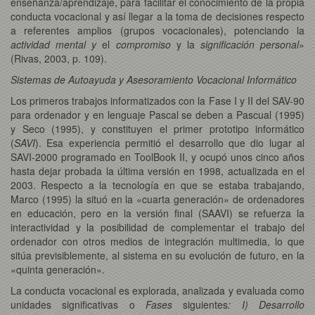
enseñanza/aprendizaje, para facilitar el conocimiento de la propia
conducta vocacional y así llegar a la toma de decisiones respecto
a referentes amplios (grupos vocacionales), potenciando la
actividad mental y
el
compromiso
y la
significación personal
»
(Rivas, 2003, p. 109).
Sistemas de Autoayuda y Asesoramiento Vocacional Informático
Los primeros trabajos informatizados con la Fase I y II del SAV-90
para ordenador y en lenguaje Pascal se deben a Pascual (1995)
y Seco (1995), y constituyen el primer prototipo informático
(
SAVI
). Esa experiencia permitió el desarrollo que dio lugar al
SAVI-2000 programado en ToolBook II, y ocupó unos cinco años
hasta dejar probada la última versión en 1998, actualizada en el
2003. Respecto a la tecnología en que se estaba trabajando,
Marco (1995) la situó en la «cuarta generación» de ordenadores
en educación, pero en la versión final (SAAVI) se refuerza la
interactividad y la posibilidad de complementar el trabajo del
ordenador con otros medios de integración multimedia, lo que
sitúa previsiblemente, al sistema en su evolución de futuro, en la
«quinta generación».
La conducta vocacional es explorada, analizada y evaluada como
unidades significativas o
Fases
siguientes
: I) Desarrollo