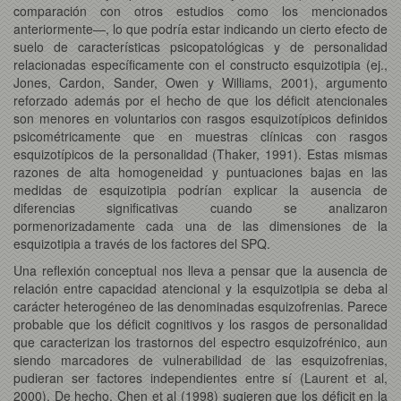
comparación con otros estudios como los mencionados
anteriormente—, lo que podría estar indicando un cierto efecto de
suelo de características psicopatológicas y de personalidad
relacionadas específicamente con el constructo esquizotipia (ej.,
Jones, Cardon, Sander, Owen y Williams, 2001), argumento
reforzado además por el hecho de que los déficit atencionales
son menores en voluntarios con rasgos esquizotípicos definidos
psicométricamente que en muestras clínicas con rasgos
esquizotípicos de la personalidad (Thaker, 1991). Estas mismas
razones de alta homogeneidad y puntuaciones bajas en las
medidas de esquizotipia podrían explicar la ausencia de
diferencias significativas cuando se analizaron
pormenorizadamente cada una de las dimensiones de la
esquizotipia a través de los factores del SPQ.
Una reflexión conceptual nos lleva a pensar que la ausencia de
relación entre capacidad atencional y la esquizotipia se deba al
carácter heterogéneo de las denominadas esquizofrenias. Parece
probable que los déficit cognitivos y los rasgos de personalidad
que caracterizan los trastornos del espectro esquizofrénico, aun
siendo marcadores de vulnerabilidad de las esquizofrenias,
pudieran ser factores independientes entre sí (Laurent et al,
2000). De hecho, Chen et al (1998) sugieren que los déficit en la