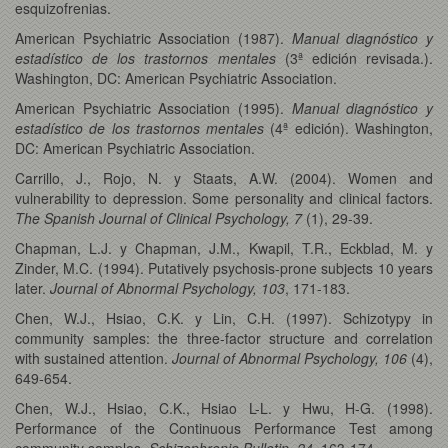
esquizofrenias.
American Psychiatric Association (1987).
Manual diagnóstico y
estadístico de los trastornos mentales
(3ª edición revisada.).
Washington, DC: American Psychiatric Association.
American Psychiatric Association (1995).
Manual diagnóstico y
estadístico de los trastornos mentales
(4ª edición). Washington,
DC: American Psychiatric Association.
Carrillo, J., Rojo, N. y Staats, A.W. (2004). Women and
vulnerability to depression. Some personality and clinical factors.
The Spanish Journal of Clinical Psychology, 7
(1), 29-39.
Chapman, L.J. y Chapman, J.M., Kwapil, T.R., Eckblad, M. y
Zinder, M.C. (1994). Putatively psychosis-prone subjects 10 years
later.
Journal of Abnormal Psychology, 103
, 171-183.
Chen, W.J., Hsiao, C.K. y Lin, C.H. (1997). Schizotypy in
community samples: the three-factor structure and correlation
with sustained attention.
Journal of Abnormal Psychology, 106
(4),
649-654.
Chen, W.J., Hsiao, C.K., Hsiao L-L. y Hwu, H-G. (1998).
Performance of the Continuous Performance Test among
community samples.
Schizophrenia Bulletin, 24,
163-174.