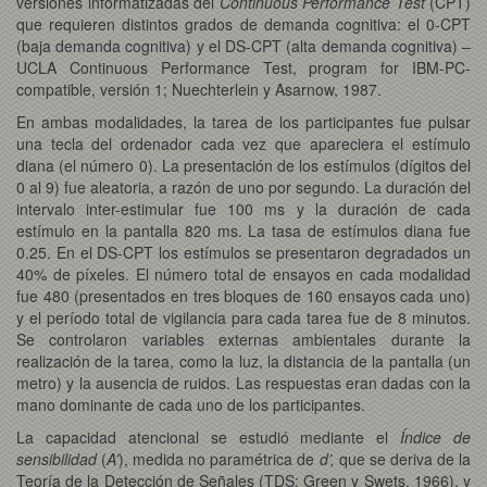
versiones informatizadas del
Continuous Performance Test
(CPT)
que requieren distintos grados de demanda cognitiva: el 0-CPT
(baja demanda cognitiva) y el DS-CPT (alta demanda cognitiva) –
UCLA Continuous Performance Test, program for IBM-PC-
compatible, versión 1; Nuechterlein y Asarnow, 1987.
En ambas modalidades, la tarea de los participantes fue pulsar
una tecla del ordenador cada vez que apareciera el estímulo
diana (el número 0). La presentación de los estímulos (dígitos del
0 al 9) fue aleatoria, a razón de uno por segundo. La duración del
intervalo inter-estimular fue 100 ms y la duración de cada
estímulo en la pantalla 820 ms. La tasa de estímulos diana fue
0.25. En el DS-CPT los estímulos se presentaron degradados un
40% de píxeles. El número total de ensayos en cada modalidad
fue 480 (presentados en tres bloques de 160 ensayos cada uno)
y el período total de vigilancia para cada tarea fue de 8 minutos.
Se controlaron variables externas ambientales durante la
realización de la tarea, como la luz, la distancia de la pantalla (un
metro) y la ausencia de ruidos. Las respuestas eran dadas con la
mano dominante de cada uno de los participantes.
La capacidad atencional se estudió mediante el
Índice de
sensibilidad
(
A’
), medida no paramétrica de
d’,
que se deriva de la
Teoría de la Detección de Señales (TDS; Green y Swets, 1966), y