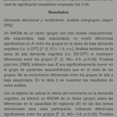
nivel de significación estadística empleado fue 0.05.
Resultados
Demanda atencional y rendimiento: análisis intergrupos (según
SPQ)
Un ANOVA de un factor (grupo) con tres niveles (esquizofrenia,
alta esquizotipia, baja esquizotipia) no reveló diferencias
significativas en
A
’ entre los grupos en la tarea de baja demanda
cognitiva (i.e. 0-CPT) [F (2, 97)= 1.6;
n.s
.]. Análisis similares en la
tarea de alta demanda cognitiva (i.e. DS-CPT) sí mostraron
diferencias entre los grupos [F (2, 99)= 4.5;
p
<0.05]. Pruebas
post-hoc (DMS) indicaron que
A’
era significativamente menor en
el grupo de pacientes esquizofrénicos que en el resto de los
grupos. No se encontraron diferencias entre los grupos de alta y
baja esquizotipia. En la tabla 2 se muestran los resultados de
estos análisis.
Con el objetivo de valorar el efecto del incremento en la demanda
cognitiva, se efectuó un ANOVA de un factor (grupo) sobre las
diferencias en la capacidad de vigilancia (
A’
) en las dos tareas
atencionales para cada participante, indicando diferencias
significativas entre los grupos [F (2, 96)= 3.6;
p
<0.05]. Pruebas