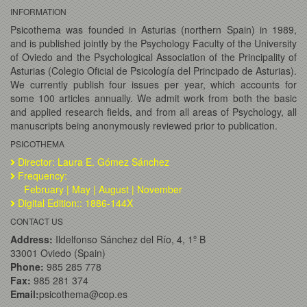
INFORMATION
Psicothema was founded in Asturias (northern Spain) in 1989,
and is published jointly by the Psychology Faculty of the University
of Oviedo and the Psychological Association of the Principality of
Asturias (Colegio Oficial de Psicología del Principado de Asturias).
We currently publish four issues per year, which accounts for
some 100 articles annually. We admit work from both the basic
and applied research fields, and from all areas of Psychology, all
manuscripts being anonymously reviewed prior to publication.
PSICOTHEMA
Director: Laura E. Gómez Sánchez
Frequency:
February | May | August | November
Digital Edition:: 1886-144X
CONTACT US
Address:
Ildelfonso Sánchez del Río, 4, 1º B
33001 Oviedo (Spain)
Phone:
985 285 778
Fax:
985 281 374
Email:
psicothema@cop.es