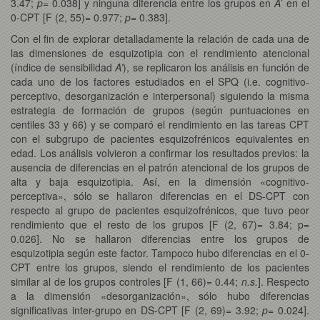
3.47;
p
= 0.038] y ninguna diferencia entre los grupos en
A
’ en el
0-CPT [F (2, 55)= 0.977;
p
= 0.383].
Con el fin de explorar detalladamente la relación de cada una de
las dimensiones de esquizotipia con el rendimiento atencional
(índice de sensibilidad
A’
), se replicaron los análisis en función de
cada uno de los factores estudiados en el SPQ (i.e. cognitivo-
perceptivo, desorganización e interpersonal) siguiendo la misma
estrategia de formación de grupos (según puntuaciones en
centiles 33 y 66) y se comparó el rendimiento en las tareas CPT
con el subgrupo de pacientes esquizofrénicos equivalentes en
edad. Los análisis volvieron a confirmar los resultados previos: la
ausencia de diferencias en el patrón atencional de los grupos de
alta y baja esquizotipia. Así, en la dimensión «cognitivo-
perceptiva», sólo se hallaron diferencias en el DS-CPT con
respecto al grupo de pacientes esquizofrénicos, que tuvo peor
rendimiento que el resto de los grupos [F (2, 67)= 3.84; p=
0.026]. No se hallaron diferencias entre los grupos de
esquizotipia según este factor. Tampoco hubo diferencias en el 0-
CPT entre los grupos, siendo el rendimiento de los pacientes
similar al de los grupos controles [F (1, 66)= 0.44;
n.s.
]. Respecto
a la dimensión «desorganización», sólo hubo diferencias
significativas inter-grupo en DS-CPT [F (2, 69)= 3.92;
p
= 0.024].