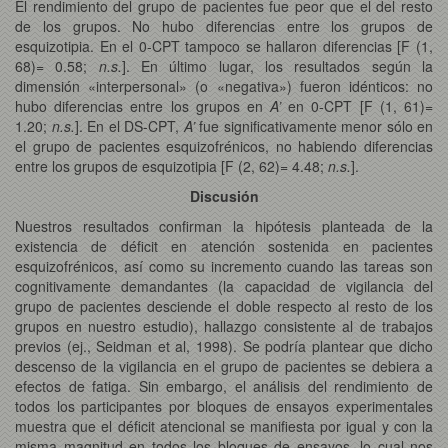
El rendimiento del grupo de pacientes fue peor que el del resto
de los grupos. No hubo diferencias entre los grupos de
esquizotipia. En el 0-CPT tampoco se hallaron diferencias [F (1,
68)= 0.58;
n.s.
]. En último lugar, los resultados según la
dimensión «interpersonal» (o «negativa») fueron idénticos: no
hubo diferencias entre los grupos en
A’
en 0-CPT [F (1, 61)=
1.20;
n.s.
]. En el DS-CPT,
A’
fue significativamente menor sólo en
el grupo de pacientes esquizofrénicos, no habiendo diferencias
entre los grupos de esquizotipia [F (2, 62)= 4.48;
n.s.
].
Discusión
Nuestros resultados confirman la hipótesis planteada de la
existencia de déficit en atención sostenida en pacientes
esquizofrénicos, así como su incremento cuando las tareas son
cognitivamente demandantes (la capacidad de vigilancia del
grupo de pacientes desciende el doble respecto al resto de los
grupos en nuestro estudio), hallazgo consistente al de trabajos
previos (ej., Seidman et al, 1998). Se podría plantear que dicho
descenso de la vigilancia en el grupo de pacientes se debiera a
efectos de fatiga. Sin embargo, el análisis del rendimiento de
todos los participantes por bloques de ensayos experimentales
muestra que el déficit atencional se manifiesta por igual y con la
misma magnitud en todos los bloques de ensayos, lo cual nos