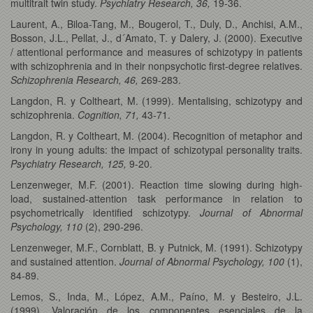
multitrait twin study.
Psychiatry Research, 36,
19-36.
Laurent, A., Biloa-Tang, M., Bougerol, T., Duly, D., Anchisi, A.M.,
Bosson, J.L., Pellat, J., d´Amato, T. y Dalery, J. (2000). Executive
/ attentional performance and measures of schizotypy in patients
with schizophrenia and in their nonpsychotic first-degree relatives.
Schizophrenia Research, 46,
269-283.
Langdon, R. y Coltheart, M. (1999). Mentalising, schizotypy and
schizophrenia.
Cognition, 71,
43-71.
Langdon, R. y Coltheart, M. (2004). Recognition of metaphor and
irony in young adults: the impact of schizotypal personality traits.
Psychiatry Research, 125,
9-20.
Lenzenweger, M.F. (2001). Reaction time slowing during high-
load, sustained-attention task performance in relation to
psychometrically identified schizotypy.
Journal of Abnormal
Psychology, 110
(2), 290-296.
Lenzenweger, M.F., Cornblatt, B. y Putnick, M. (1991). Schizotypy
and sustained attention.
Journal of Abnormal Psychology, 100
(1),
84-89.
Lemos, S., Inda, M., López, A.M., Paíno, M. y Besteiro, J.L.
(1999). Valoración de los componentes esenciales de la