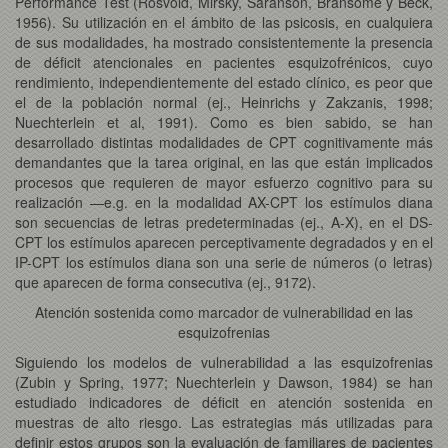
Performance Test (Rosvold, Mirsky, Saranson, Bransome y Beck,
1956). Su utilización en el ámbito de las psicosis, en cualquiera
de sus modalidades, ha mostrado consistentemente la presencia
de déficit atencionales en pacientes esquizofrénicos, cuyo
rendimiento, independientemente del estado clínico, es peor que
el de la población normal (ej., Heinrichs y Zakzanis, 1998;
Nuechterlein et al, 1991). Como es bien sabido, se han
desarrollado distintas modalidades de CPT cognitivamente más
demandantes que la tarea original, en las que están implicados
procesos que requieren de mayor esfuerzo cognitivo para su
realización —e.g. en la modalidad AX-CPT los estímulos diana
son secuencias de letras predeterminadas (ej., A-X), en el DS-
CPT los estímulos aparecen perceptivamente degradados y en el
IP-CPT los estímulos diana son una serie de números (o letras)
que aparecen de forma consecutiva (ej., 9172).
Atención sostenida como marcador de vulnerabilidad en las
esquizofrenias
Siguiendo los modelos de vulnerabilidad a las esquizofrenias
(Zubin y Spring, 1977; Nuechterlein y Dawson, 1984) se han
estudiado indicadores de déficit en atención sostenida en
muestras de alto riesgo. Las estrategias más utilizadas para
definir estos grupos son la evaluación de familiares de pacientes