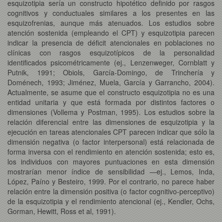
esquizotipia sería un constructo hipotético definido por rasgos
cognitivos y conductuales similares a los presentes en las
esquizofrenias, aunque más atenuados. Los estudios sobre
atención sostenida (empleando el CPT) y esquizotipia parecen
indicar la presencia de déficit atencionales en poblaciones no
clínicas con rasgos esquizotípicos de la personalidad
identificados psicométricamente (ej., Lenzenweger, Cornblatt y
Putnik, 1991; Obiols, García-Domingo, de Trinchería y
Doménech, 1993; Jiménez, Muela, García y Garrancho, 2004).
Actualmente, se asume que el constructo esquizotipia no es una
entidad unitaria y que está formada por distintos factores o
dimensiones (Vollema y Postman, 1995). Los estudios sobre la
relación diferencial entre las dimensiones de esquizotipia y la
ejecución en tareas atencionales CPT parecen indicar que sólo la
dimensión negativa (o factor interpersonal) está relacionada de
forma inversa con el rendimiento en atención sostenida; esto es,
los individuos con mayores puntuaciones en esta dimensión
mostrarían menor índice de sensibilidad —ej., Lemos, Inda,
López, Paíno y Besteiro, 1999. Por el contrario, no parece haber
relación entre la dimensión positiva (o factor cognitivo-perceptivo)
de la esquizotipia y el rendimiento atencional (ej., Kendler, Ochs,
Gorman, Hewitt, Ross et al, 1991).