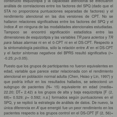
constructo esquizotipia y la capacidad atencional se efectuaron
análisis de correlaciones entre los factores del SPQ (dado que el
STA no proporciona puntuaciones separadas de factores) y el
rendimiento atencional en las dos versiones de CPT. No se
hallaron relaciones significativas entre los factores del SPQ y el
índice
A’
en ninguna de las modalidades atencionales estudiadas.
Tampoco se encontró significación estadística entre las
dimensiones de esquizotipia y las variables
TR para aciertos
y
TR
para falsas alarmas
ni en el 0-CPT ni en el DS-CPT. Respecto a
la sintomatología psicótica, sólo la relación entre
A’
en el DS-CPT
y el
factor síntomas negativos
del BPRS resultó significativa (r=
-0.25;
p
<0.05).
Puesto que los grupos de participantes no fueron equivalentes en
edad, variable que parece estar relacionada con el rendimiento
atencional en población normal adulta (Chen, Hsiao y Lin, 1997) y
que podría influir en los resultados hallados, se seleccionó un
subgrupo de pacientes (N= 15) equivalente en edad (media=
22.20; DT= 2.42) a los grupos de alta y baja esquizotipia [F (2,
68)= 0.529;
p
= 0.592;
n.s
.] formados según puntuaciones en el
SPQ, y se replicó la estrategia de análisis de datos. De nuevo, la
única diferencia en
A’
que emergió fue un peor rendimiento en los
pacientes respecto a los grupos control en el DS-CPT [F (2, 56)=