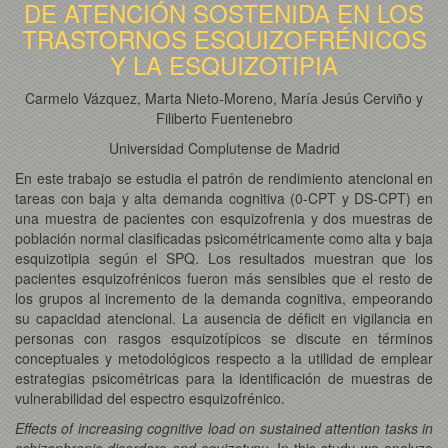
DE ATENCIÓN SOSTENIDA EN LOS
TRASTORNOS ESQUIZOFRÉNICOS
Y LA ESQUIZOTIPIA
Carmelo Vázquez, Marta Nieto-Moreno, María Jesús Cerviño y
Filiberto Fuentenebro
Universidad Complutense de Madrid
En este trabajo se estudia el patrón de rendimiento atencional en
tareas con baja y alta demanda cognitiva (0-CPT y DS-CPT) en
una muestra de pacientes con esquizofrenia y dos muestras de
población normal clasificadas psicométricamente como alta y baja
esquizotipia según el SPQ. Los resultados muestran que los
pacientes esquizofrénicos fueron más sensibles que el resto de
los grupos al incremento de la demanda cognitiva, empeorando
su capacidad atencional. La ausencia de déficit en vigilancia en
personas con rasgos esquizotípicos se discute en términos
conceptuales y metodológicos respecto a la utilidad de emplear
estrategias psicométricas para la identificación de muestras de
vulnerabilidad del espectro esquizofrénico.
Effects of increasing cognitive load on sustained attention tasks in
schizophrenic disorders and squizotypy.
In this study we analyze