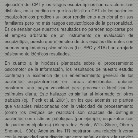
ejecución del CPT y los rasgos esquizotípicos son características
distintas, en la medida en que los déficit en CPT de los pacientes
esquizofrénicos predicen un peor rendimiento atencional en sus
familiares pero no más rasgos esquizotípicos de la personalidad.
Es de señalar que nuestros resultados no parecen explicarse por
el empleo arbitrario de un instrumento de evaluación de
esquizotipia, puesto que el empleo de dos escalas diferentes con
buenas propiedades psicométricas (i.e. SPQ y STA) han arrojado
básicamente idénticos resultados.
En cuanto a la hipótesis planteada sobre el procesamiento
psicomotor de la información, los resultados de nuestro estudio
confirman la existencia de un enlentecimiento general de los
pacientes esquizofrénicos en tareas atencionales, quienes
mostraron una mayor velocidad para procesar e identificar los
estímulos diana. Este hallazgo es similar al informado en otros
trabajos (ej., Fleck et al, 2001), en los que además se plantea
que variables relacionadas con la velocidad de procesamiento
(como los
tiempos de reacción
) son capaces de distinguir
pacientes con distintas patologías (por ejemplo, esquizofrénicos
de pacientes bipolares) (Vinogradov, Poole, Willis-Shore, Ober y
Shenaut, 1998). Además, los TR mostraron una relación inversa
con la capacidad para discriminar entre señal y ruido y la rapidez