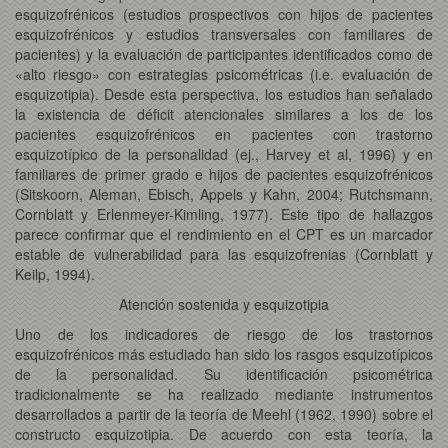
esquizofrénicos (estudios prospectivos con hijos de pacientes
esquizofrénicos y estudios transversales con familiares de
pacientes) y la evaluación de participantes identificados como de
«alto riesgo» con estrategias psicométricas (i.e. evaluación de
esquizotipia). Desde esta perspectiva, los estudios han señalado
la existencia de déficit atencionales similares a los de los
pacientes esquizofrénicos en pacientes con trastorno
esquizotípico de la personalidad (ej., Harvey et al, 1996) y en
familiares de primer grado e hijos de pacientes esquizofrénicos
(Sitskoorn, Aleman, Ebisch, Appels y Kahn, 2004; Rutchsmann,
Cornblatt y Erlenmeyer-Kimling, 1977). Este tipo de hallazgos
parece confirmar que el rendimiento en el CPT es un marcador
estable de vulnerabilidad para las esquizofrenias (Cornblatt y
Keilp, 1994).
Atención sostenida y esquizotipia
Uno de los indicadores de riesgo de los trastornos
esquizofrénicos más estudiado han sido los rasgos esquizotípicos
de la personalidad. Su identificación psicométrica
tradicionalmente se ha realizado mediante instrumentos
desarrollados a partir de la teoría de Meehl (1962, 1990) sobre el
constructo esquizotipia. De acuerdo con esta teoría, la