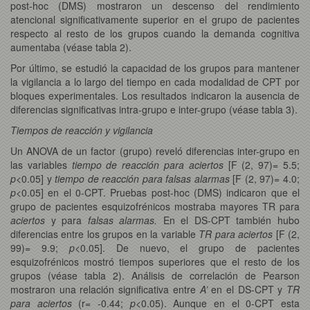
post-hoc (DMS) mostraron un descenso del rendimiento
atencional significativamente superior en el grupo de pacientes
respecto al resto de los grupos cuando la demanda cognitiva
aumentaba (véase tabla 2).
Por último, se estudió la capacidad de los grupos para mantener
la vigilancia a lo largo del tiempo en cada modalidad de CPT por
bloques experimentales. Los resultados indicaron la ausencia de
diferencias significativas intra-grupo e inter-grupo (véase tabla 3).
Tiempos de reacción y vigilancia
Un ANOVA de un factor (grupo) reveló diferencias inter-grupo en
las variables
tiempo de reacción para aciertos
[F (2, 97)= 5.5;
p
<0.05] y
tiempo de reacción para falsas alarmas
[F (2, 97)= 4.0;
p
<0.05] en el 0-CPT. Pruebas post-hoc (DMS) indicaron que el
grupo de pacientes esquizofrénicos mostraba mayores TR para
aciertos
y para
falsas alarmas.
En el DS-CPT también hubo
diferencias entre los grupos en la variable
TR para aciertos
[F (2,
99)= 9.9;
p
<0.05]. De nuevo, el grupo de pacientes
esquizofrénicos mostró tiempos superiores que el resto de los
grupos (véase tabla 2). Análisis de correlación de Pearson
mostraron una relación significativa entre
A’
en el DS-CPT y
TR
para aciertos
(r= -0.44;
p<
0.05). Aunque en el 0-CPT esta