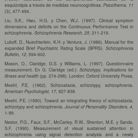
esquizotipia a través de medidas neurocognitivas.
Psicothema, 11
(3), 477-494.
Liu, S.K., Hwu, H.G. y Chen, W.J. (1997). Clinical symptom
dimensions and deficits on the Continuous Performance Test in
schizophrenia.
Schizophrenia Research, 25,
211-219.
Lukoff, D., Nuechterlein, K.H. y Ventura, J. (1986). Manual for the
expanded Brief Psychiatric Rating Scale (BPRS).
Schizophrenia
Bulletin, 12,
594-602.
Mason, O., Claridge, G.S. y Williams, L. (1997). Questionnaire
measurement. En G. Claridge (ed.):
Schizotypy, implications for
illness and health
(pp. 274-298). London: Oxford University Press.
Meehl, P.E. (1962). Schizoataxia, schizotypy, schizophrenia.
American Psychologist, 17,
827-838.
Meehl, P.E. (1990). Toward an integrating theory of schizoataxia,
schizotypy and schizophrenia.
Journal of Personality Disorders, 4,
1-99.
Nestor, P.G., Faux, S.F., McCarley, R.W., Shenton, M.E. y Sands,
S.F. (1990). Measurement of visual sustained attention in
schizophrenia using signal detection analysis and a newly