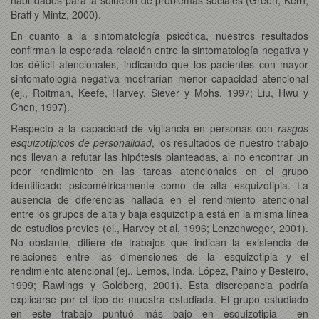
Braff y Mintz, 2000).
En cuanto a la sintomatología psicótica, nuestros resultados
confirman la esperada relación entre la sintomatología negativa y
los déficit atencionales, indicando que los pacientes con mayor
sintomatología negativa mostrarían menor capacidad atencional
(ej., Roitman, Keefe, Harvey, Siever y Mohs, 1997; Liu, Hwu y
Chen, 1997).
Respecto a la capacidad de vigilancia en personas con
rasgos
esquizotípicos de personalidad
, los resultados de nuestro trabajo
nos llevan a refutar las hipótesis planteadas, al no encontrar un
peor rendimiento en las tareas atencionales en el grupo
identificado psicométricamente como de alta esquizotipia. La
ausencia de diferencias hallada en el rendimiento atencional
entre los grupos de alta y baja esquizotipia está en la misma línea
de estudios previos (ej., Harvey et al, 1996; Lenzenweger, 2001).
No obstante, difiere de trabajos que indican la existencia de
relaciones entre las dimensiones de la esquizotipia y el
rendimiento atencional (ej., Lemos, Inda, López, Paíno y Besteiro,
1999; Rawlings y Goldberg, 2001). Esta discrepancia podría
explicarse por el tipo de muestra estudiada. El grupo estudiado
en este trabajo puntuó más bajo en esquizotipia —en