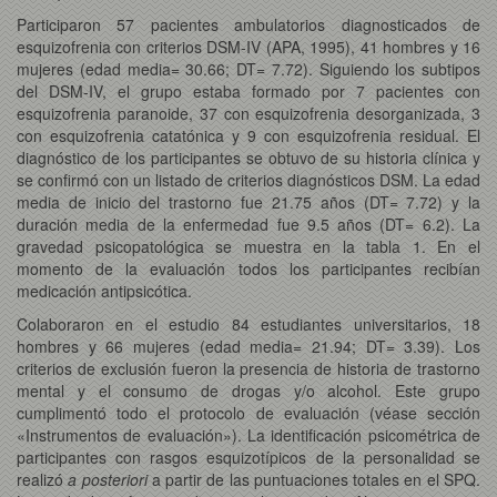
Participaron 57 pacientes ambulatorios diagnosticados de
esquizofrenia con criterios DSM-IV (APA, 1995), 41 hombres y 16
mujeres (edad media= 30.66; DT= 7.72). Siguiendo los subtipos
del DSM-IV, el grupo estaba formado por 7 pacientes con
esquizofrenia paranoide, 37 con esquizofrenia desorganizada, 3
con esquizofrenia catatónica y 9 con esquizofrenia residual. El
diagnóstico de los participantes se obtuvo de su historia clínica y
se confirmó con un listado de criterios diagnósticos DSM. La edad
media de inicio del trastorno fue 21.75 años (DT= 7.72) y la
duración media de la enfermedad fue 9.5 años (DT= 6.2). La
gravedad psicopatológica se muestra en la tabla 1. En el
momento de la evaluación todos los participantes recibían
medicación antipsicótica.
Colaboraron en el estudio 84 estudiantes universitarios, 18
hombres y 66 mujeres (edad media= 21.94; DT= 3.39). Los
criterios de exclusión fueron la presencia de historia de trastorno
mental y el consumo de drogas y/o alcohol. Este grupo
cumplimentó todo el protocolo de evaluación (véase sección
«Instrumentos de evaluación»). La identificación psicométrica de
participantes con rasgos esquizotípicos de la personalidad se
realizó
a posteriori
a partir de las puntuaciones totales en el SPQ.