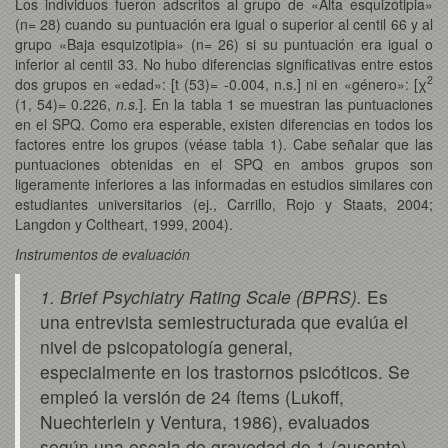
Los individuos fueron adscritos al grupo de «Alta esquizotipia»
(n= 28) cuando su puntuación era igual o superior al centil 66 y al
grupo «Baja esquizotipia» (n= 26) si su puntuación era igual o
inferior al centil 33. No hubo diferencias significativas entre estos
2
dos grupos en «edad»: [t (53)= -0.004, n.s.] ni en «género»: [χ
(1, 54)= 0.226,
n.s.
]. En la tabla 1 se muestran las puntuaciones
en el SPQ. Como era esperable, existen diferencias en todos los
factores entre los grupos (véase tabla 1). Cabe señalar que las
puntuaciones obtenidas en el SPQ en ambos grupos son
ligeramente inferiores a las informadas en estudios similares con
estudiantes universitarios (ej., Carrillo, Rojo y Staats, 2004;
Langdon y Coltheart, 1999, 2004).
Instrumentos de evaluación
1. Brief Psychiatry Rating Scale (BPRS).
Es
una entrevista semiestructurada que evalúa el
nivel de psicopatología general,
especialmente en los trastornos psicóticos. Se
empleó la versión de 24 ítems (Lukoff,
Nuechterlein y Ventura, 1986), evaluados
según una escala de gravedad de 1 (ausente)