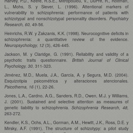
Harvey, P.D., Keefe, R.S.E., Mitropoulou, V., DuPre, R., Roitman,
L., Mohs, S. y Siever, L. (1996). Attentional markers of
vulnerability to schizophrenia: performance of patients with
schizotypal and nonschizotypal personality disorders.
Psychiatry
Research, 60,
49-56.
Heinrichs, R.W. y Zakzanis, K.K. (1998). Neurocognitive deficits in
schizophrenia: a quantitative review of the evidence.
Neuropsychology, 12
(3), 426-445.
Jackson, M. y Claridge, G. (1991). Reliability and validity of a
psychotic traits questionnaire.
British Journal of Clinical
Psychology, 30,
311-323.
Jiménez, M.D., Muela, J.A., García, A. y Segura, M.D. (2004).
Esquizotipia psicométrica y alteraciones atencionales.
Psicothema, 16
(1), 22-26.
Jones, L.A., Cardno, A.G., Sanders, R.D., Owen, M.J. y Williams,
J. (2001). Sustained and selective attention as measures of
genetic liability to schizophrenia.
Schizophrenia Research, 48,
263-272.
Kendler, K.S., Ochs, A.L., Gorman, A.M., Hewitt, J.K., Ross, D.E. y
Mirsky, A.F. (1991). The structure of schizotypy: a pilot study