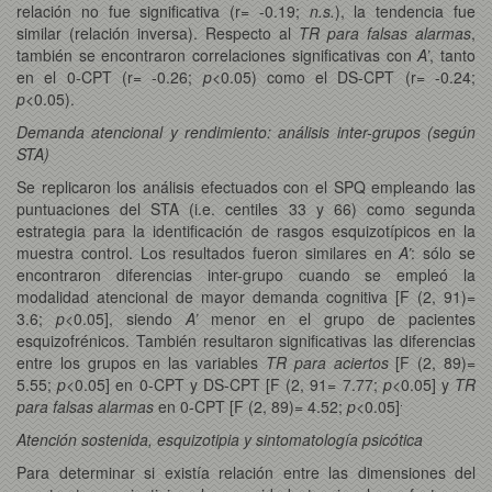
relación no fue significativa (r= -0.19;
n.s.
), la tendencia fue
similar (relación inversa). Respecto al
TR para falsas alarmas
,
también se encontraron correlaciones significativas con
A’
, tanto
en el 0-CPT (r= -0.26;
p
<0.05) como el DS-CPT (r= -0.24;
p
<0.05).
Demanda atencional y rendimiento: análisis inter-grupos (según
STA)
Se replicaron los análisis efectuados con el SPQ empleando las
puntuaciones del STA (i.e. centiles 33 y 66) como segunda
estrategia para la identificación de rasgos esquizotípicos en la
muestra control. Los resultados fueron similares en
A’
: sólo se
encontraron diferencias inter-grupo cuando se empleó la
modalidad atencional de mayor demanda cognitiva [F (2, 91)=
3.6;
p
<0.05], siendo
A’
menor en el grupo de pacientes
esquizofrénicos. También resultaron significativas las diferencias
entre los grupos en las variables
TR para aciertos
[F (2, 89)=
5.55;
p
<0.05] en 0-CPT y DS-CPT [F (2, 91= 7.77;
p
<0.05] y
TR
.
para falsas alarmas
en 0-CPT [F (2, 89)= 4.52;
p
<0.05]
Atención sostenida, esquizotipia y sintomatología psicótica
Para determinar si existía relación entre las dimensiones del