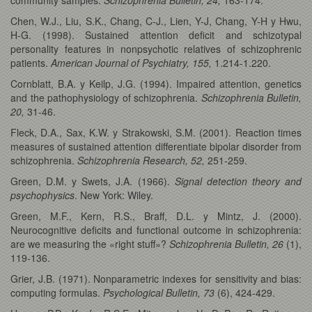
Chen, W.J., Liu, S.K., Chang, C-J., Lien, Y-J, Chang, Y-H y Hwu,
H-G. (1998). Sustained attention deficit and schizotypal
personality features in nonpsychotic relatives of schizophrenic
patients.
American Journal of Psychiatry, 155,
1.214-1.220.
Cornblatt, B.A. y Keilp, J.G. (1994). Impaired attention, genetics
and the pathophysiology of schizophrenia.
Schizophrenia Bulletin,
20,
31-46.
Fleck, D.A., Sax, K.W. y Strakowski, S.M. (2001). Reaction times
measures of sustained attention differentiate bipolar disorder from
schizophrenia.
Schizophrenia Research, 52,
251-259.
Green, D.M. y Swets, J.A. (1966).
Signal detection theory and
psychophysics
. New York: Wiley.
Green, M.F., Kern, R.S., Braff, D.L. y Mintz, J. (2000).
Neurocognitive deficits and functional outcome in schizophrenia:
are we measuring the «right stuff»?
Schizophrenia Bulletin, 26
(1),
119-136.
Grier, J.B. (1971). Nonparametric indexes for sensitivity and bias:
computing formulas.
Psychological Bulletin, 73
(6), 424-429.