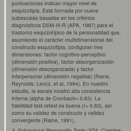
puntuaciones indican mayor nivel de
esquizotipia. Está formada por nueve
subescalas basadas en los criterios
diagnósticos DSM-III-R (APA, 1987) para el
trastorno esquizotípico de la personalidad que,
asumiendo el carácter multidimensional del
constructo esquizotipia, configuran tres
dimensiones: factor cognitivo-perceptivo
(
dimensión positiva
), factor desorganización
(
dimensión desorganizada
) y factor
interpersonal (
dimensión negativa
) (Raine,
Reynolds, Lencz, et al, 1994). En nuestro
estudio, la escala mostró alta consistencia
interna (alpha de Cronbach= 0.83). La
fiabilidad test-retest es buena (r= 0.83), así
como su validez de constructo y validez
convergente (Raine, 1991).
3. Schizotypal Personality Traits
(STA; Claridge