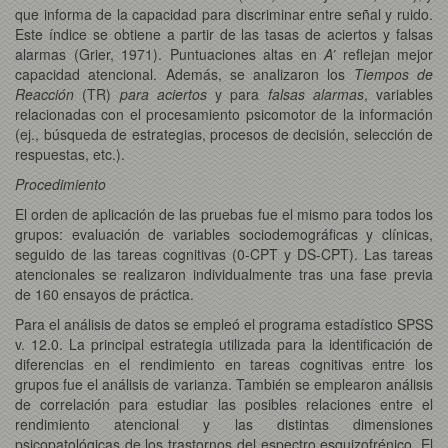
que informa de la capacidad para discriminar entre señal y ruido.
Este índice se obtiene a partir de las tasas de aciertos y falsas
alarmas (Grier, 1971). Puntuaciones altas en
A’
reflejan mejor
capacidad atencional. Además, se analizaron los
Tiempos de
Reacción
(TR)
para aciertos
y para
falsas alarmas
, variables
relacionadas con el procesamiento psicomotor de la información
(ej., búsqueda de estrategias, procesos de decisión, selección de
respuestas, etc.).
Procedimiento
El orden de aplicación de las pruebas fue el mismo para todos los
grupos: evaluación de variables sociodemográficas y clínicas,
seguido de las tareas cognitivas (0-CPT y DS-CPT). Las tareas
atencionales se realizaron individualmente tras una fase previa
de 160 ensayos de práctica.
Para el análisis de datos se empleó el programa estadístico SPSS
v. 12.0. La principal estrategia utilizada para la identificación de
diferencias en el rendimiento en tareas cognitivas entre los
grupos fue el análisis de varianza. También se emplearon análisis
de correlación para estudiar las posibles relaciones entre el
rendimiento atencional y las distintas dimensiones
psicopatológicas de los trastornos del espectro esquizofrénico. El