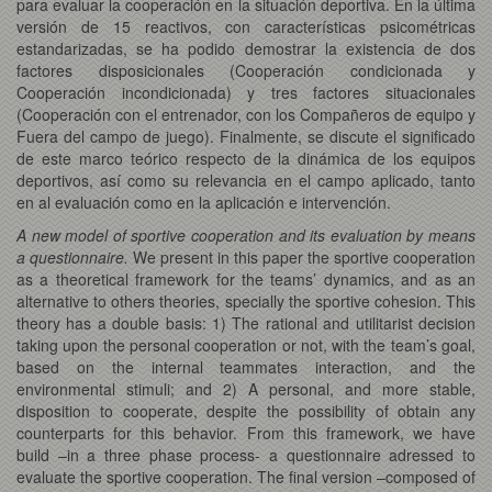
para evaluar la cooperación en la situación deportiva. En la última
versión de 15 reactivos, con características psicométricas
estandarizadas, se ha podido demostrar la existencia de dos
factores disposicionales (Cooperación condicionada y
Cooperación incondicionada) y tres factores situacionales
(Cooperación con el entrenador, con los Compañeros de equipo y
Fuera del campo de juego). Finalmente, se discute el significado
de este marco teórico respecto de la dinámica de los equipos
deportivos, así como su relevancia en el campo aplicado, tanto
en al evaluación como en la aplicación e intervención.
A new model of sportive cooperation and its evaluation by means
a questionnaire.
We present in this paper the sportive cooperation
as a theoretical framework for the teams’ dynamics, and as an
alternative to others theories, specially the sportive cohesion. This
theory has a double basis: 1) The rational and utilitarist decision
taking upon the personal cooperation or not, with the team’s goal,
based on the internal teammates interaction, and the
environmental stimuli; and 2) A personal, and more stable,
disposition to cooperate, despite the possibility of obtain any
counterparts for this behavior. From this framework, we have
build –in a three phase process- a questionnaire adressed to
evaluate the sportive cooperation. The final version –composed of