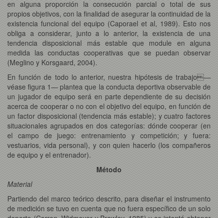
en alguna proporción la consecución parcial o total de sus
propios objetivos, con la finalidad de asegurar la continuidad de la
existencia funcional del equipo (Caporael et al, 1989). Esto nos
obliga a considerar, junto a lo anterior, la existencia de una
tendencia disposicional más estable que module en alguna
medida las conductas cooperativas que se puedan observar
(Meglino y Korsgaard, 2004).
En función de todo lo anterior, nuestra hipótesis de trabajo—
véase figura 1— plantea que la conducta deportiva observable de
un jugador de equipo será en parte dependiente de su decisión
acerca de cooperar o no con el objetivo del equipo, en función de
un factor disposicional (tendencia más estable); y cuatro factores
situacionales agrupados en dos categorías: dónde cooperar (en
el campo de juego: entrenamiento y competición; y fuera:
vestuarios, vida personal), y con quien hacerlo (los compañeros
de equipo y el entrenador).
Método
Material
Partiendo del marco teórico descrito, para diseñar el instrumento
de medición se tuvo en cuenta que no fuera específico de un solo
deporte (Carron, Widmeyer y Brawley, 1985) y se intentó obtener