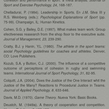
Sport and Exercise Psychology, 24
, 168-187.
Chelladurai, P. (1984). Leadership in Sports. En J.M. Silva III y
R.S. Weinberg (eds.):
Psychological Explanations of Sport
(pp.
75-99). Champaign, IL: Human Kinetics.
Cohen, S.G. y Bailey, D.E. (1997). What makes team work: Group
efectiveness reasearch from the shop floor to the executive suite.
Journal of Management, 23
, 239-290.
Cratty, B.J. y Hanin, Y.L. (1980).
The athlete in the sport teams:
social Psychology guidelines for coaches and athletes
. Denver,
CO: Love Publishers.
Kozub, S.A. y Button, C.J. (2000). The influence of a competitive
outcome of perceptions of cohesion in rugby and swimming
teams.
International Journal of Sport Psychology, 31
, 82-95.
Colquitt, J.A. (2004). Does the Justice of the One Interact whit the
Justice of the Many? Reactions to Procedural Justice in Teams.
Journal of Applied Psychology, 8
, 633-646.
Davis, M.D. (1970).
Game Theory
. Nueva York: Basic Books.
Deustch, M. (1949a). A theory of cooperation and competition.