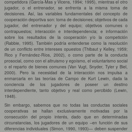
competidora (García-Mas y Vicens, 1994; 1995), mientras el otro
jugador, o el entrenador, se enfrenta a la misma toma de
decisiones. Así, las variables fundamentales del concepto de
cooperación deportiva son: toma de decisiones; objetivos de cada
jugador, del entrenador y del equipo; objetivos comunes o
contrapuestos; interacción e interdependencia; e información
sobre los resultados de la cooperación y/o la competición
(Rabbie, 1995). También podría entenderse como la resolución
de un conflicto entre intereses opuestos (Thibaut y Kelley, 1959;
Rico y Fernández-Ríos, 2002), o como parte de la conducta
prosocial, como con el altruismo y egoísmo, el voluntarismo social
o el reparto de bienes comunes (Van Vugt, Snyder, Tyler y Biel,
2000). Pero la necesidad de la interacción nos impulsa a
enmarcarla en las teorías de Campo de Kurt Lewin, dada la
conciencia de los jugadores de poseer un destino
interdependiente, tanto objetivo y real como percibido (Lewin,
1948).
Sin embargo, sabemos que no todas las conductas sociales
cooperativas se hallan exclusivamente motivadas por la
consecución del propio interés, dado que en determinadas
circunstancias, los jugadores de un equipo –en función de sus
diferencias individuales (Simon, 1990, 1993)— deben suspender