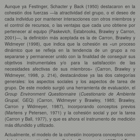
Aunque ya Festinger, Schacter y Back (1950) destacaron en la
cohesión dos fuerzas —la atractividad del grupo, o el deseo de
cada individuo por mantener interacciones con otros miembros y
el control de recursos, o las ventajas que cada uno obtiene por
pertenecer al equipo (Paskevich, Estabrooks, Brawley y Carron,
2001)—, la definición más aceptada es la de Carron, Brawley y
Widmeyer (1998), que indica que la cohesión es «un proceso
dinámico que se refleja en la tendencia de un grupo a no
separarse y permanecer unido con la finalidad de conseguir sus
objetivos instrumentales y/o para la satisfacción de las
necesidades afectivas de sus miembros» (Carron, Brawley y
Widmeyer, 1998, p. 214), destacándose ya las dos categorías
generales: los aspectos sociales y los aspectos de tarea de
grupo. De este modelo surgió una herramienta de evaluación, el
Group Environment Questionnaire
(
Cuestionario de Ambiente
Grupal
, GEQ) (Carron, Widmeyer y Brawley, 1985; Brawley,
Carron y Widmeyer, 1987), incorporando conceptos previos
(Martens y Petersen, 1971) y la cohesión social y por la tarea
(Carron y Ball, 1977), y que es ahora el instrumento de medición
más difundido y utilizado.
Actualmente, el modelo de la cohesión incorpora conceptos como