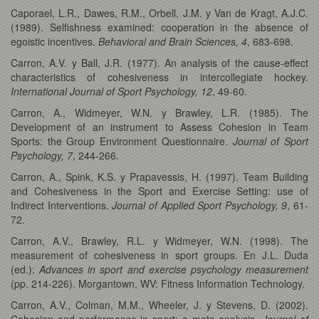
Caporael, L.R., Dawes, R.M., Orbell, J.M. y Van de Kragt, A.J.C.
(1989). Selfishness examined: cooperation in the absence of
egoistic incentives.
Behavioral and Brain Sciences, 4
, 683-698.
Carron, A.V. y Ball, J.R. (1977). An analysis of the cause-effect
characteristics of cohesiveness in intercollegiate hockey.
International Journal of Sport Psychology, 12
, 49-60.
Carron, A., Widmeyer, W.N. y Brawley, L.R. (1985). The
Development of an instrument to Assess Cohesion in Team
Sports: the Group Environment Questionnaire.
Journal of Sport
Psychology, 7
, 244-266.
Carron, A., Spink, K.S. y Prapavessis, H. (1997). Team Building
and Cohesiveness in the Sport and Exercise Setting: use of
Indirect Interventions.
Journal of Applied Sport Psychology, 9
, 61-
72.
Carron, A.V., Brawley, R.L. y Widmeyer, W.N. (1998). The
measurement of cohesiveness in sport groups. En J.L. Duda
(ed.):
Advances in sport and exercise psychology measurement
(pp. 214-226). Morgantown, WV: Fitness Information Technology.
Carron, A.V., Colman, M.M., Wheeler, J. y Stevens, D. (2002).
Cohesion and performance in sport: a meta analysis.
Journal of