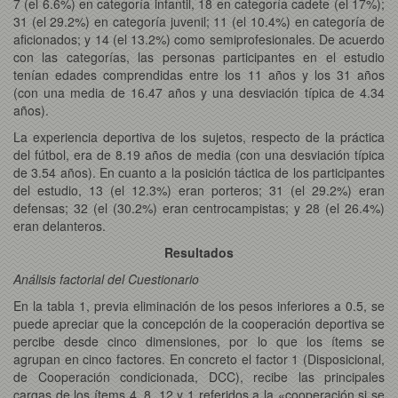
7 (el 6.6%) en categoría infantil, 18 en categoría cadete (el 17%);
31 (el 29.2%) en categoría juvenil; 11 (el 10.4%) en categoría de
aficionados; y 14 (el 13.2%) como semiprofesionales. De acuerdo
con las categorías, las personas participantes en el estudio
tenían edades comprendidas entre los 11 años y los 31 años
(con una media de 16.47 años y una desviación típica de 4.34
años).
La experiencia deportiva de los sujetos, respecto de la práctica
del fútbol, era de 8.19 años de media (con una desviación típica
de 3.54 años). En cuanto a la posición táctica de los participantes
del estudio, 13 (el 12.3%) eran porteros; 31 (el 29.2%) eran
defensas; 32 (el (30.2%) eran centrocampistas; y 28 (el 26.4%)
eran delanteros.
Resultados
Análisis factorial del Cuestionario
En la tabla 1, previa eliminación de los pesos inferiores a 0.5, se
puede apreciar que la concepción de la cooperación deportiva se
percibe desde cinco dimensiones, por lo que los ítems se
agrupan en cinco factores. En concreto el factor 1 (Disposicional,
de Cooperación condicionada, DCC), recibe las principales
cargas de los ítems 4, 8, 12 y 1 referidos a la «cooperación si se