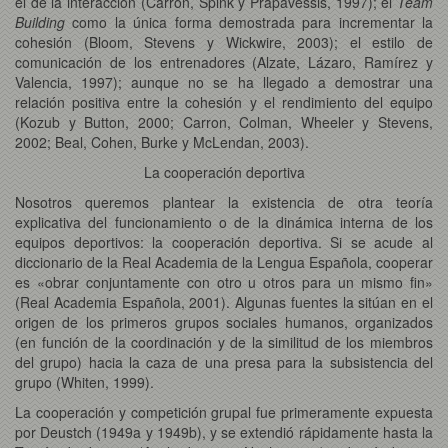
el de la interacción (Carron, Spink y Prapavessis, 1997); el
Team
Building
como la única forma demostrada para incrementar la
cohesión (Bloom, Stevens y Wickwire, 2003); el estilo de
comunicación de los entrenadores (Alzate, Lázaro, Ramírez y
Valencia, 1997); aunque no se ha llegado a demostrar una
relación positiva entre la cohesión y el rendimiento del equipo
(Kozub y Button, 2000; Carron, Colman, Wheeler y Stevens,
2002; Beal, Cohen, Burke y McLendan, 2003).
La cooperación deportiva
Nosotros queremos plantear la existencia de otra teoría
explicativa del funcionamiento o de la dinámica interna de los
equipos deportivos: la cooperación deportiva. Si se acude al
diccionario de la Real Academia de la Lengua Española, cooperar
es «obrar conjuntamente con otro u otros para un mismo fin»
(Real Academia Española, 2001). Algunas fuentes la sitúan en el
origen de los primeros grupos sociales humanos, organizados
(en función de la coordinación y de la similitud de los miembros
del grupo) hacia la caza de una presa para la subsistencia del
grupo (Whiten, 1999).
La cooperación y competición grupal fue primeramente expuesta
por Deustch (1949a y 1949b), y se extendió rápidamente hasta la