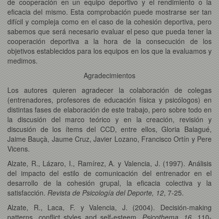
de cooperación en un equipo deportivo y el rendimiento o la
eficacia del mismo. Esta comprobación puede mostrarse ser tan
difícil y compleja como en el caso de la cohesión deportiva, pero
sabemos que será necesario evaluar el peso que pueda tener la
cooperación deportiva a la hora de la consecución de los
objetivos establecidos para los equipos en los que la evaluamos y
medimos.
Agradecimientos
Los autores quieren agradecer la colaboración de colegas
(entrenadores, profesores de educación física y psicólogos) en
distintas fases de elaboración de este trabajo, pero sobre todo en
la discusión del marco teórico y en la creación, revisión y
discusión de los ítems del CCD, entre ellos, Gloria Balagué,
Jaime Bauçà, Jaume Cruz, Javier Lozano, Francisco Ortín y Pere
Vicens.
Alzate, R., Lázaro, I., Ramírez, A. y Valencia, J. (1997). Análisis
del impacto del estilo de comunicación del entrenador en el
desarrollo de la cohesión grupal, la eficacia colectiva y la
satisfacción.
Revista de Psicología del Deporte, 12
, 7-25.
Alzate, R., Laca, F. y Valencia, J. (2004). Decisión-making
patterns, conflict styles and self-esteem.
Psicothema, 16
, 110-