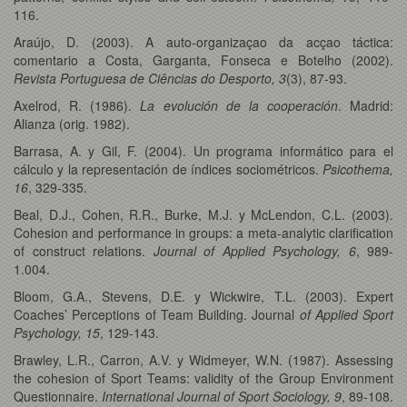
116.
Araújo, D. (2003). A auto-organizaçao da acçao táctica:
comentario a Costa, Garganta, Fonseca e Botelho (2002).
Revista Portuguesa de Ciências do Desporto, 3
(3), 87-93.
Axelrod, R. (1986).
La evolución de la cooperación
. Madrid:
Alianza (orig. 1982).
Barrasa, A. y Gil, F. (2004). Un programa informático para el
cálculo y la representación de índices sociométricos.
Psicothema,
16
, 329-335.
Beal, D.J., Cohen, R.R., Burke, M.J. y McLendon, C.L. (2003).
Cohesion and performance in groups: a meta-analytic clarification
of construct relations.
Journal of Applied Psychology, 6
, 989-
1.004.
Bloom, G.A., Stevens, D.E. y Wickwire, T.L. (2003). Expert
Coaches’ Perceptions of Team Building. Journal
of Applied Sport
Psychology, 15
, 129-143.
Brawley, L.R., Carron, A.V. y Widmeyer, W.N. (1987). Assessing
the cohesion of Sport Teams: validity of the Group Environment
Questionnaire.
International Journal of Sport Sociology, 9
, 89-108.