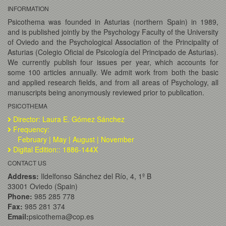
INFORMATION
Psicothema was founded in Asturias (northern Spain) in 1989,
and is published jointly by the Psychology Faculty of the University
of Oviedo and the Psychological Association of the Principality of
Asturias (Colegio Oficial de Psicología del Principado de Asturias).
We currently publish four issues per year, which accounts for
some 100 articles annually. We admit work from both the basic
and applied research fields, and from all areas of Psychology, all
manuscripts being anonymously reviewed prior to publication.
PSICOTHEMA
Director: Laura E. Gómez Sánchez
Frequency:
February | May | August | November
Digital Edition:: 1886-144X
CONTACT US
Address:
Ildelfonso Sánchez del Río, 4, 1º B
33001 Oviedo (Spain)
Phone:
985 285 778
Fax:
985 281 374
Email:
psicothema@cop.es