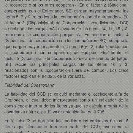
le reconoce o si los otros cooperan». En el factor 2 (Situcional,
cooperación con el Entrenador, SE) cargan mayoritariamente los
ítems 5, 7 y 9, referidos a la «cooperación con el entrenador». En
el factor 3 (Disposicional, de Cooperación incondicionada, DCI)
se obtienen las cargas más elevadas de los ítems 14, 11, 15 y 2,
referidos a la «cooperación porque si». En relación al factor 4
(Situacional, de cooperación con los compañeros, SC), se aprecia
que cargan mayoritariamente los ítems 6 y 13, relacionados con
la «cooperación con compañeros de equipo». Finalmente, el
factor 5 (Situacional, de cooperación Fuera del campo de juego,
SF) recibe las principales cargas de los ítems 10 y 3,
relacionados con la «cooperación fuera del campo». Los cinco
factores explican el 64,32% de la varianza.
Fiabilidad del Cuestionario
La fiabilidad del CCD se calculó mediante el coeficiente alfa de
Cronbach, el cual debe interpretarse como un indicador de la
consistencia interna de los ítems ya que se calcula a partir de la
covarianza entre ellos. El valor obtenido fue de 0.795.
En la tabla 2 se aprecian las medias y las varianzas de los 15
ítems que finalmente formaron parte del CCD, así como el
coeficiente Alfa de Cronbach si se eliminará cada uno de los