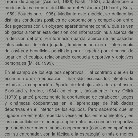
Teoría de Juegos (Axelrod, 1986; Nash, 1953), adaptándose a
modelos tales como el del Dilema del Prisionero (Thibaut y Kelly,
1959; Poundstone, 1995). Mediante este modelo, se definen las
distintas conductas posibles de cooperación y competición entre
dos jugadores con un objetivo aparentemente común, que se ven
obligados a tomar esta decisión con información nula acerca de
la decisión del otro, e información parcial acerca de las pasadas
interacciones del otro jugador, fundamentada en el intercambio
de costes y beneficios percibido por el jugador por el hecho de
jugar en el equipo, relacionando conducta deportiva y objetivos
personales (Miller, 1999).
En el campo de los equipos deportivos —al contrario que en la
economía o en la educación— han sido escasos los intentos de
estudiar la cooperación. Aparte de trabajos aislados (Johnson,
Bjorkland y Krotee, 1984) en el golf, únicamente Terry Orlick
(1978) planteó precozmente la oportunidad de establecer juegos
y dinámicas cooperativas en el aprendizaje de habilidades
deportivas en el interior de los equipos. Pero sabemos que un
jugador se enfrenta repetidas veces en los entrenamientos y en
las competiciones a tener que optar entre una conducta deportiva
que puede ser más o menos cooperadora (con sus compañeros,
con su entrenador, con la táctica o la estrategia) o más o menos