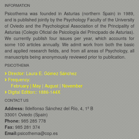
INFORMATION
Psicothema was founded in Asturias (northern Spain) in 1989,
and is published jointly by the Psychology Faculty of the University
of Oviedo and the Psychological Association of the Principality of
Asturias (Colegio Oficial de Psicología del Principado de Asturias).
We currently publish four issues per year, which accounts for
some 100 articles annually. We admit work from both the basic
and applied research fields, and from all areas of Psychology, all
manuscripts being anonymously reviewed prior to publication.
PSICOTHEMA
Director: Laura E. Gómez Sánchez
Frequency:
February | May | August | November
Digital Edition:: 1886-144X
CONTACT US
Address:
Ildelfonso Sánchez del Río, 4, 1º B
33001 Oviedo (Spain)
Phone:
985 285 778
Fax:
985 281 374
Email:
psicothema@cop.es