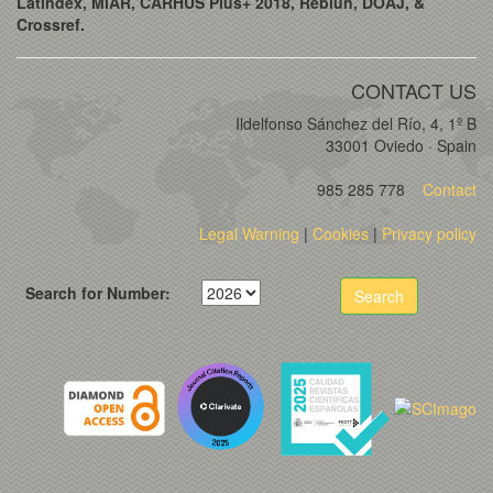
Latindex, MIAR, CARHUS Plus+ 2018, Rebiun, DOAJ, &
Crossref.
CONTACT US
Ildelfonso Sánchez del Río, 4, 1º B
33001 Oviedo · Spain
985 285 778
Contact
Legal Warning
|
Cookies
|
Privacy policy
Search for Number:
Search