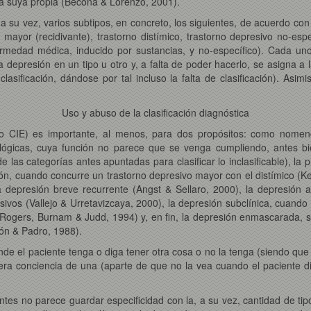
 la suya propia (Becoña & Lorenzo, 2001).
 a su vez, varios subtipos, en concreto, los siguientes, de acuerdo c
mayor (recidivante), trastorno distímico, trastorno depresivo no-espe
rmedad médica, inducido por sustancias, y no-específico). Cada uno 
la depresión en un tipo u otro y, a falta de poder hacerlo, se asigna a
sificación, dándose por tal incluso la falta de clasificación). Asim
Uso y abuso de la clasificación diagnóstica
o CIE) es importante, al menos, para dos propósitos: como nomencl
lógicas, cuya función no parece que se venga cumpliendo, antes bi
e las categorías antes apuntadas para clasificar lo inclasificable), la 
n, cuando concurre un trastorno depresivo mayor con el distímico (Kell
a depresión breve recurrente (Angst & Sellaro, 2000), la depresión
vos (Vallejo & Urretavizcaya, 2000), la depresión subclínica, cuando l
, Rogers, Burnam & Judd, 1994) y, en fin, la depresión enmascarada,
ón & Padro, 1988).
de el paciente tenga o diga tener otra cosa o no la tenga (siendo qu
iera conciencia de una (aparte de que no la vea cuando el paciente d
entes no parece guardar especificidad con la, a su vez, cantidad de t