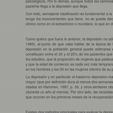
psicológicos. Por lo demás, aunque todos los caminos 
paciente llega a la depresión que llega.
Con todo, semejante clasificación es fundamental a la 
tenga los inconvenientes que tiene, no se puede deci
clínico como en el extraclínico o mundano, lo que en de
Como quiera que fuera lo anterior, la depresión no s
1989), al punto de que cabe hablar de la época de l
depresión en la población general puede estimarse e
constituyen entre el 20 y el 25% de los pacientes que
los estudios, que la proporción de mujeres que padece
y que la edad de comienzo es cada vez más temprana,
en los hombres y los 50 en las mujeres (dentro de su 
La depresión y en particular el trastorno depresivo m
mayor (que por definición dura al menos dos semanas)
citados en Hammen, 1997, p. 30, y otros similares ci
(durante un año al menos). Por otro lado, las recaíd
que ocurran en los primeros meses de la recuperaci
Existen dos métodos principales para evaluar la depres