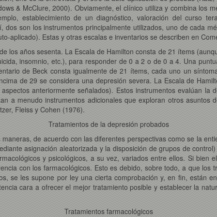
ws & McClure, 2000). Obviamente, el clínico utiliza y combina los m
mplo, establecimiento de un diagnóstico, valoración del curso terapé
quí, dos son los instrumentos principalmente utilizados, uno de cada m
auto-aplicado). Estas y otras escalas e inventarios se describen en Com
 de los años sesenta. La Escala de Hamilton consta de 21 ítems (aunqu
icida, insomnio, etc.), para responder de 0 a 2 o de 0 a 4. Una punt
entario de Beck consta igualmente de 21 ítems, cada uno un síntoma (
encima de 29 se considera una depresión severa. La Escala de Hamilto
 aspectos anteriormente señalados). Estos instrumentos evalúan la de
ilizan a menudo instrumentos adicionales que exploran otros asuntos 
tzer, Fleiss y Cohen (1976).
Tratamientos de la depresión probados
 maneras, de acuerdo con las diferentes perspectivas como se la ent
diante asignación aleatorizada y la disposición de grupos de control
acológicos y psicológicos, a su vez, variados entre ellos. Si bien el
erencia con los farmacológicos. Esto es debido, sobre todo, a que los 
s, se les supone por ley una cierta comprobación y, en fin, están en
encia cara a ofrecer el mejor tratamiento posible y establecer la nat
Tratamientos farmacológicos