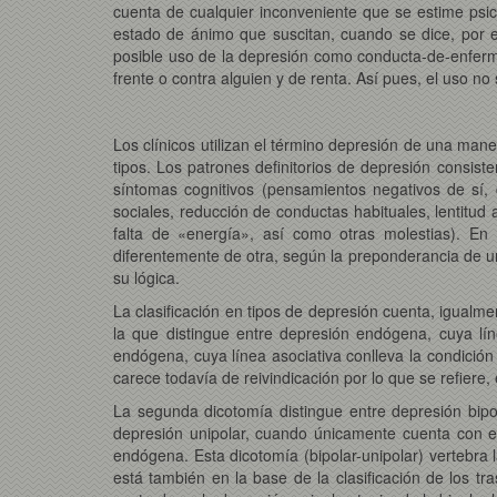
cuenta de cualquier inconveniente que se estime psico
estado de ánimo que suscitan, cuando se dice, por eje
posible uso de la depresión como conducta-de-enferme
frente o contra alguien y de renta. Así pues, el uso no 
Los clínicos utilizan el término depresión de una mane
tipos. Los patrones definitorios de depresión consis
síntomas cognitivos (pensamientos negativos de sí, 
sociales, reducción de conductas habituales, lentitud a
falta de «energía», así como otras molestias). E
diferentemente de otra, según la preponderancia de un
su lógica.
La clasificación en tipos de depresión cuenta, igualm
la que distingue entre depresión endógena, cuya líne
endógena, cuya línea asociativa conlleva la condició
carece todavía de reivindicación por lo que se refiere, 
La segunda dicotomía distingue entre depresión bipo
depresión unipolar, cuando únicamente cuenta con e
endógena. Esta dicotomía (bipolar-unipolar) vertebra 
está también en la base de la clasificación de los t