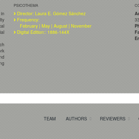
PSICOTHEMA
C
 in
Director: Laura E. Gómez Sánchez
A
lty
Frequency:
33
al
February | May | August | November
P
ial
Digital Edition:: 1886-144X
F
Em
ch
ork
and
ng
TEAM
AUTHORS
REVIEWERS