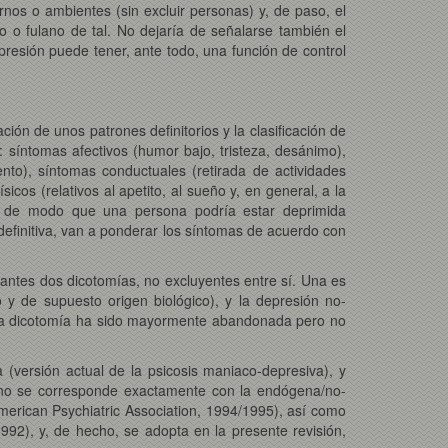
rnos o ambientes (sin excluir personas) y, de paso, el
po o fulano de tal. No dejaría de señalarse también el
resión puede tener, ante todo, una función de control
ión de unos patrones definitorios y la clasificación de
 síntomas afectivos (humor bajo, tristeza, desánimo),
nto), síntomas conductuales (retirada de actividades
icos (relativos al apetito, al sueño y, en general, a la
s, de modo que una persona podría estar deprimida
definitiva, van a ponderar los síntomas de acuerdo con
nantes dos dicotomías, no excluyentes entre sí. Una es
o y de supuesto origen biológico), y la depresión no-
 Esta dicotomía ha sido mayormente abandonada pero no
(versión actual de la psicosis maniaco-depresiva), y
r no se corresponde exactamente con la endógena/no-
American Psychiatric Association, 1994/1995), así como
992), y, de hecho, se adopta en la presente revisión,