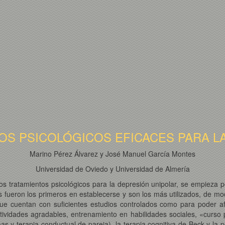
OS PSICOLÓGICOS EFICACES PARA L
Marino Pérez Álvarez y José Manuel García Montes
Universidad de Oviedo y Universidad de Almería
los tratamientos psicológicos para la depresión unipolar, se empieza p
 fueron los primeros en establecerse y son los más utilizados, de m
 que cuentan con suficientes estudios controlados como para poder af
tividades agradables, entrenamiento en habilidades sociales, «curso
as y terapia conductual de pareja), la terapia cognitiva de Beck y la