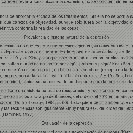
parecen llevar a los clínicos a la depresión, no se conocen, sin emba
hora de abordar la eficacia de los tratamientos. Sin ella no se podría
r que carezca de objetividad, aunque sólo fuera por la objetividad qu
finitiva conforma la realidad de las cosas.
Prevalencia e historia natural de la depresión
ólo existe, sino que es un trastorno psicológico cuyas tasas han ido 
a depresión (como lo fuera antes la época de la ansiedad y en tiemp
ntre el 9 y el 20% y, aunque sólo la mitad o menos termina recibie
 consultan al médico de familia por algún problema psiquiátrico (Ber
n depresión es, como poco, el doble de los hombres (excepto en la dep
 empezando a darse la mayor incidencia entre los 15 y 19 años, la cu
proporción), si bien se ha observado un despunte para la mujer en ed
ayor tiene una historia natural de recuperación y recurrencia. En conc
 mejoran solos a lo largo de 6 meses, del orden del 70% en un año, 
tados en Roth y Fonagy, 1996, p. 60). Esto quiere decir también que 
as y las recurrencias son igualmente «muy naturales», del orden del 5
ón (Hammen, 1997).
Evaluación de la depresión
ión, uno es la entrevista y el otro la auto-aplicación de pruebas (Katz