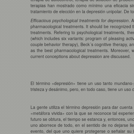
terapias han mostrado como mínimo una eficacia simi
tratamiento de elección en la depresión unipolar. De to
Efficacious psychological treatments for depression
. 
pharmacological treatments. It should be recognized t
treatments. Refering to psychological treatments, ther
(which includes six variants: program of pleasing activ
couple behavior therapy), Beck´s cognitive therapy, a
as the best pharmacological treatments. Moreover, we
current conceptions about depression are discussed.
El término «depresión» tiene un uso tanto mundano-p
tristeza y desánimo, pero, en todo caso, tiene un uso
La gente utiliza el término depresión para dar cuenta
«metáfora vivida» con la que se reconoce tal experie
futuro se obtura, el tiempo se estanca y, entonces, un
uno aborrece de todo, en el sentido de no dejarse ll
evento, del que uno quiere protegerse o señalar su