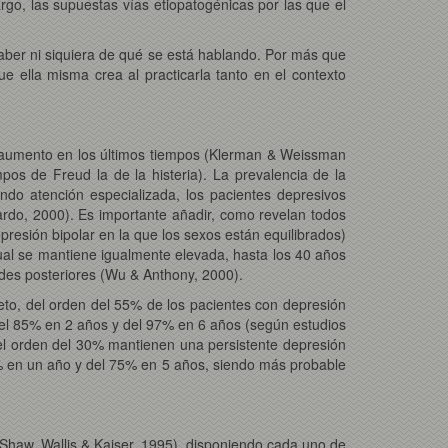
rgo, las supuestas vías etiopatogénicas por las que el
 saber ni siquiera de qué se está hablando. Por más que
e ella misma crea al practicarla tanto en el contexto
en aumento en los últimos tiempos (Klerman & Weissman
os de Freud la de la histeria). La prevalencia de la
ndo atención especializada, los pacientes depresivos
nardo, 2000). Es importante añadir, como revelan todos
resión bipolar en la que los sexos están equilibrados)
al se mantiene igualmente elevada, hasta los 40 años
ades posteriores (Wu & Anthony, 2000).
reto, del orden del 55% de los pacientes con depresión
del 85% en 2 años y del 97% en 6 años (según estudios
del orden del 30% mantienen una persistente depresión
0% en un año y del 75% en 5 años, siendo más probable
, Shaw, Wallis & Kaiser, 1995), disponiendo cada uno de