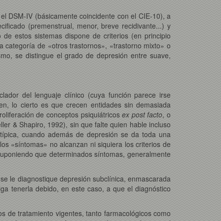
on el DSM-IV (básicamente coincidente con el CIE-10), a
cificado (premenstrual, menor, breve recidivante...) y
de estos sistemas dispone de criterios (en principio
 la categoría de «otros trastornos», «trastorno mixto» o
ismo, se distingue el grado de depresión entre suave,
ador del lenguaje clínico (cuya función parece irse
en, lo cierto es que crecen entidades sin demasiada
proliferación de conceptos psiquiátricos
ex post facto
, o
er & Shapiro, 1992), sin que falte quien hable incluso
 atípica, cuando además de depresión se da toda una
os «síntomas» no alcanzan ni siquiera los criterios de
 suponiendo que determinados síntomas, generalmente
e se le diagnostique depresión subclínica, enmascarada
iga tenerla debido, en este caso, a que el diagnóstico
ipos de tratamiento vigentes, tanto farmacológicos como