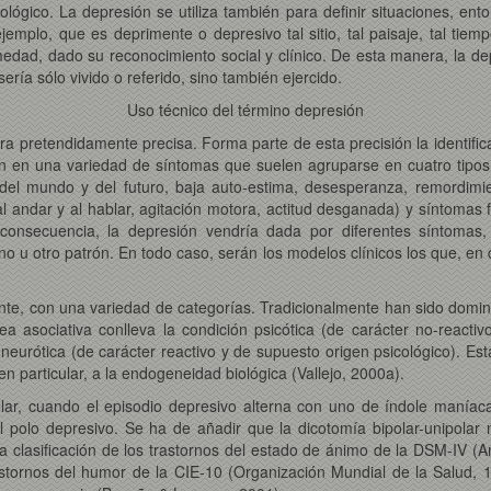
lógico. La depresión se utiliza también para definir situaciones, ento
mplo, que es deprimente o depresivo tal sitio, tal paisaje, tal tiem
dad, dado su reconocimiento social y clínico. De esta manera, la dep
sería sólo vivido o referido, sino también ejercido.
Uso técnico del término depresión
ra pretendidamente precisa. Forma parte de esta precisión la identificac
ten en una variedad de síntomas que suelen agruparse en cuatro tipos:
del mundo y del futuro, baja auto-estima, desesperanza, remordimie
l andar y al hablar, agitación motora, actitud desganada) y síntomas fís
n consecuencia, la depresión vendría dada por diferentes síntoma
o u otro patrón. En todo caso, serán los modelos clínicos los que, en 
ente, con una variedad de categorías. Tradicionalmente han sido domi
a asociativa conlleva la condición psicótica (de carácter no-reactiv
n neurótica (de carácter reactivo y de supuesto origen psicológico).
en particular, a la endogeneidad biológica (Vallejo, 2000a).
lar, cuando el episodio depresivo alterna con uno de índole maníaca 
l polo depresivo. Se ha de añadir que la dicotomía bipolar-unipola
la clasificación de los trastornos del estado de ánimo de la DSM-IV (
rastornos del humor de la CIE-10 (Organización Mundial de la Salud, 1