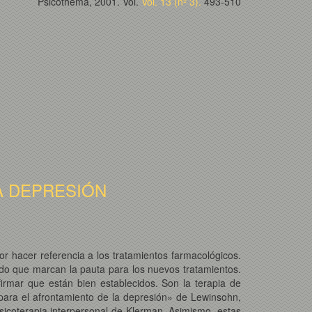
Psicothema, 2001. Vol.
Vol. 13 (nº 3).
493-510
A DEPRESIÓN
or hacer referencia a los tratamientos farmacológicos.
odo que marcan la pauta para los nuevos tratamientos.
irmar que están bien establecidos. Son la terapia de
 para el afrontamiento de la depresión» de Lewinsohn,
 psicoterapia interpersonal de Klerman. Asimismo, estas