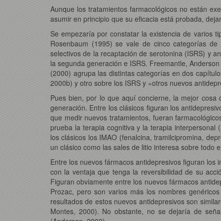
Aunque los tratamientos farmacológicos no están exen
asumir en principio que su eficacia está probada, dej
Se empezaría por constatar la existencia de varios ti
Rosenbaum (1995) se vale de cinco categorías de fár
selectivos de la recaptación de serotonina (ISRS) y an
la segunda generación e ISRS. Freemantle, Anderson y You
(2000) agrupa las distintas categorías en dos capítulos
2000b) y otro sobre los ISRS y «otros nuevos antidepre
Pues bien, por lo que aquí concierne, la mejor cosa 
generación. Entre los clásicos figuran los antidepresivo
que medir nuevos tratamientos, fueran farmacológicos 
prueba la terapia cognitiva y la terapia interpersonal 
los clásicos los IMAO (fenalcina, tramilcipromina, dep
un clásico como las sales de litio interesa sobre todo
Entre los nuevos fármacos antidepresivos figuran los 
con la ventaja que tenga la reversibilidad de su acc
Figuran obviamente entre los nuevos fármacos antidepr
Prozac, pero son varios más los nombres genéricos a
resultados de estos nuevos antidepresivos son similar
Montes, 2000). No obstante, no se dejaría de señal
(Anderson, 2000).