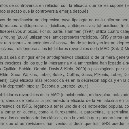
tos de controversia en relación con la eficacia que se les supone (
ando si acaso que la controversia emerja después.
pos de medicación antidepresiva, cuya tipología no está uniformement
macos: antidepresivos tricíclicos, antidepresivos tetracíclicos, in
tidepresivos atípicos. Por su parte, Hammen (1997) utiliza cuatro catego
ng (2000) utilizan tres: antidepresivos tricíclicos, ISRS y otros (atípi
: uno sobre «tratamientos clásicos», donde se incluyen los antidepresiv
sivos», refiriéndose a los inhibidores reversibles de la MAO (Sáiz & M
quizá sea distinguir entre antidepresivos clásicos o de primera gene
s tricíclicos, de los que la imipramina y la amitriptilina han llegado a
(Quitkin, Rabkin, Gerald, Davis & Klein, 2000) o psicológicos, por e
(Elkin, Shea, Watkins, Imber, Sotsky, Collins, Glass, Pilkonis, Leber, D
renil), cuya eficacia más reconocida es en la depresión atípica y en la 
 en la depresión bipolar (Becoña & Lorenzo, 2001).
inhibidores reversibles de la MAO (moclobemida, mirtazapina, nefazodon
ión, siendo de señalar la prometedora eficacia de la venlafaxina en 
esivos los ISRS, llegando a tener uno de ellos notoriedad popular, com
 tomar en cuenta, como la fluroxamida, la paroxetina, la sertralina 
es a los conocidos de los clásicos, con la ventaja que puedan tener 
ar que otras revisiones han venido a decir que los ISRS pueden ser