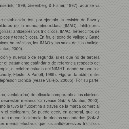
Enserink, 1999; Greenberg & Fisher, 1997), aquí se va
e establecida. Así, por ejemplo, la revisión de Fava y
hibidores de la monoaminooxidasa (IMAO), inhibidores
rías: antidepresivos tricíclicos, IMAO, heteróclitos de
cos y tetracíclicos). En fin, el texto de Vallejo y Gastó
os heteróclitos, los IMAO y las sales de litio (Vallejo,
ontes, 2000).
ración y nuevos o de segunda, si es que no de tercera
 ser el tratamiento estándar o de referencia respecto del
jemplo, el célebre estudio del NIMHT, donde se ponía a
ocherty, Fiester & Parloff, 1989). Figuran también entre
depresión crónica (véase Vallejo, 2000b). Por su parte,
a, venlafaxina) de eficacia comparable a los clásicos,
la depresión melancólica (véase Sáiz & Montes, 2000).
o la tuvo la fluoxetina a través de la marca comercial
y el citolopram. Se puede decir, en general, que los
de una menor incidencia de efectos secundarios (Sáiz &
 menos efectivos que los antidepresivos tricíclicos