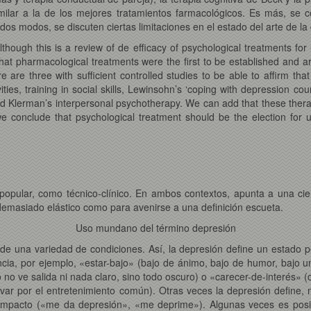
lar a la de los mejores tratamientos farmacológicos. Es más, se co
dos modos, se discuten ciertas limitaciones en el estado del arte de la
Although this is a review of de efficacy of psychological treatments f
hat pharmacological treatments were the first to be established and a
e are three with sufficient controlled studies to be able to affirm th
ities, training in social skills, Lewinsohn’s ‘coping with depression cou
nd Klerman’s interpersonal psychotherapy. We can add that these thera
 conclude that psychological treatment should be the election for uni
opular, como técnico-clínico. En ambos contextos, apunta a una cier
 demasiado elástico como para avenirse a una definición escueta.
Uso mundano del término depresión
 de una variedad de condiciones. Así, la depresión define un estado pe
ncia, por ejemplo, «estar-bajo» (bajo de ánimo, bajo de humor, bajo
o no ve salida ni nada claro, sino todo oscuro) o «carecer-de-interés» (
evar por el entretenimiento común). Otras veces la depresión define,
 impacto («me da depresión», «me deprime»). Algunas veces es posi