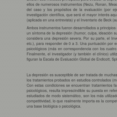
ellos de numerosos instrumentos (Nezu, Ronan, Meado
del caso y los propósitos de la evaluación (por eje
investigación científica, que será el mayor interés a
(aplicada en una entrevista) y el Inventario de Beck (
Ambos instrumentos fueron desarrollados a principios
un síntoma de la depresión (humor, culpa, ideación su
considera una depresión severa. Por su parte, el Inv
etc.), para responder de 0 a 3. Una puntuación por 
psicológicos (más en correspondencia con los cuatro
Finalmente, el investigador (y también el clínico) ut
figuran la Escala de Evaluación Global de Endicott, Spi
La depresión es susceptible de ser tratada de muchas
los tratamientos probados en estudios controlados (me
Con estas condiciones se encuentran tratamientos farm
psicológicos, resulta imprescindible su puesta en ref
estudiados de modo sistemático, son los más utilizado
competitividad, lo que realmente importa es la compet
una base biológica o psicológica.