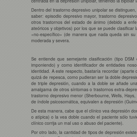
centrada en la depresión unipolar, teniendo la bipolar
Dentro del trastorno depresivo unipolar se distinguen,
saber: episodio depresivo mayor, trastorno depresivo 
otros trastornos del estado de ánimo (debido a enfe
ateóricos y objetivos) por los que se puede clasificar 
«no-específico» (de manera que nada queda sin su cla
moderada y severa.
Se entiende que semejante clasificación (tipo DSM 
imponiendo) y como identificador de entidades noso
identidad. A este respecto, bastaría recordar (aparte d
quizá de repesca, como pudieran ser la doble depresió
de triple depresión, cuando a la doble se añade un
amalgama de otros síntomas o trastornos extra-depresi
trastorno depresivo menor (Sherbourne, Wells, Hays
de índole psicosomática, equivalen a depresión (Guim
De esta manera, cabe que el clínico vea depresión don
o atípica) o la vea doble cuando el paciente sólo tuv
clínico corrija un mal uso o abuso del paciente).
Por otro lado, la cantidad de tipos de depresión exist