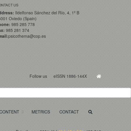
ONTACT US
ddress:
Ildelfonso Sánchez del Río, 4, 1º B
001 Oviedo (Spain)
hone:
985 285 778
ax:
985 281 374
ail:
psicothema@cop.es
Follow us
eISSN 1886-144X
CONTENT
METRICS
CONTACT