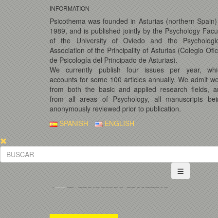
INFORMATION
Psicothema was founded in Asturias (northern Spain)
1989, and is published jointly by the Psychology Facu
of the University of Oviedo and the Psychologic
Association of the Principality of Asturias (Colegio Ofic
de Psicología del Principado de Asturias).
We currently publish four issues per year, whi
accounts for some 100 articles annually. We admit w
from both the basic and applied research fields, 
from all areas of Psychology, all manuscripts bei
anonymously reviewed prior to publication.
SPANISH
ENGLISH