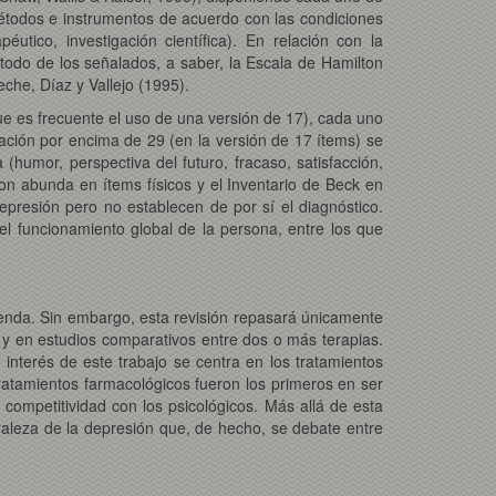
étodos e instrumentos de acuerdo con las condiciones
utico, investigación científica). En relación con la
étodo de los señalados, a saber, la Escala de Hamilton
eche, Díaz y Vallejo (1995).
e es frecuente el uso de una versión de 17), cada uno
uación por encima de 29 (en la versión de 17 ítems) se
humor, perspectiva del futuro, fracaso, satisfacción,
n abunda en ítems físicos y el Inventario de Beck en
presión pero no establecen de por sí el diagnóstico.
del funcionamiento global de la persona, entre los que
ienda. Sin embargo, esta revisión repasará únicamente
) y en estudios comparativos entre dos o más terapias.
 interés de este trabajo se centra en los tratamientos
tratamientos farmacológicos fueron los primeros en ser
 competitividad con los psicológicos. Más allá de esta
uraleza de la depresión que, de hecho, se debate entre