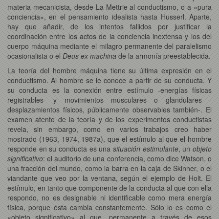
materia mecanicista, desde La Mettrie al conductismo, o a «pura
conciencia», en el pensamiento idealista hasta Husserl. Aparte,
hay que añadir, de los intentos fallidos por justificar la
coordinación entre los actos de la conciencia inextensa y los del
cuerpo máquina mediante el milagro permanente del paralelismo
ocasionalista o el
Deus ex machina
de la armonía preestablecida.
La teoría del hombre máquina tiene su última expresión en el
conductismo. Al hombre se le conoce a partir de su conducta. Y
su conducta es la conexión entre estímulo -energías físicas
registrables- y movimientos musculares o glandulares -
desplazamientos físicos, públicamente observables también-. El
examen atento de la teoría y de los experimentos conductistas
revela, sin embargo, como en varios trabajos creo haber
mostrado (1963, 1974, 1987a), que el estímulo al que el hombre
responde en su conducta es una
situación estimulante
, un
objeto
significativo
: el auditorio de una conferencia, como dice Watson, o
una fracción del mundo, como la barra en la caja de Skinner, o el
viandante que veo por la ventana, según el ejemplo de Holt. El
estímulo, en tanto que componente de la conducta al que con ella
respondo, no es designable ni identificable como mera energía
física, porque ésta cambia constantemente. Sólo lo es como el
«objeto significativo» al que, permanente a través de esos