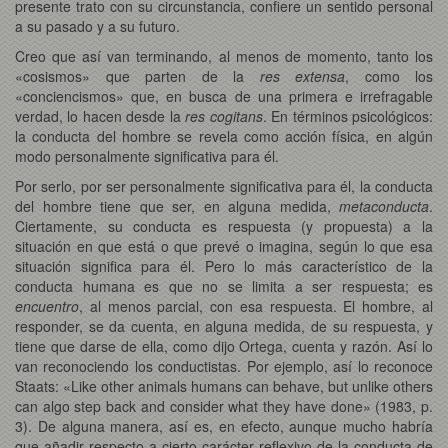
presente trato con su circunstancia, confiere un sentido personal
a su pasado y a su futuro.
Creo que así van terminando, al menos de momento, tanto los
«cosismos» que parten de la
res extensa
, como los
«conciencismos» que, en busca de una primera e irrefragable
verdad, lo hacen desde la
res cogitans
. En términos psicológicos:
la conducta del hombre se revela como acción física, en algún
modo personalmente significativa para él.
Por serlo, por ser personalmente significativa para él, la conducta
del hombre tiene que ser, en alguna medida,
metaconducta
.
Ciertamente, su conducta es respuesta (y propuesta) a la
situación en que está o que prevé o imagina, según lo que esa
situación significa para él. Pero lo más característico de la
conducta humana es que no se limita a ser respuesta; es
encuentro
, al menos parcial, con esa respuesta. El hombre, al
responder, se da cuenta, en alguna medida, de su respuesta, y
tiene que darse de ella, como dijo Ortega, cuenta y razón. Así lo
van reconociendo los conductistas. Por ejemplo, así lo reconoce
Staats: «Like other animals humans can behave, but unlike others
can algo step back and consider what they have done» (1983, p.
3). De alguna manera, así es, en efecto, aunque mucho habría
que añadir respecto a cierto carácter reflexivo de la conducta de