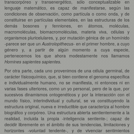
transcorpóreo y transenergético, sólo conceptualizable en
lenguaje matemático, es capaz de manifestarse, según las
condiciones de observación, como partícula o como onda, y de
constituirse en partículas elementales, en las estructuras de los
demás bosones y fenniones, en átomos, moléculas,
macromoléculas, biomacromoléculas, materia viva, células y
organismos pluricelulares, y, por mutación génica de un homínido
-parece ser que un
Austrolopithecus
- en el primer hombre, a cuyo
género y, a partir de algún momento a cuya especie,
pertenecemos los que ahora modestamente nos llamamos
Homines sapientes sapientes.
Por otra parte, cada uno provenimos de una célula germinal, de
carácter físicoquímico, que, si bien contiene el genoma específica
e individualmente humano, no se manifiesta, ni entonces ni en
varias fases ulteriores, como un yo personal, pero de la que, por
sucesivos dinamismos ontogenéticos y por la interacción con el
mundo físico, interindividual y cultural, se va constituyendo la
estructura original, nueva e irreductible que caracteriza al hombre
biográfico y corpóreo. Una estructura abierta sentientemente a la
realidad, incluida la propia -inteligencia sentiente-; capaz de
decidir libremente en el ámbito de sus tendencias, limitaciones y
horizontes -voluntad tendente-, y de vivenciar sentimientos