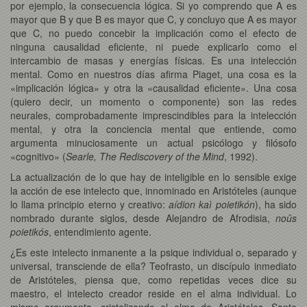
por ejemplo, la consecuencia lógica. Si yo comprendo que A es
mayor que B y que B es mayor que C, y concluyo que A es mayor
que C, no puedo concebir la implicación como el efecto de
ninguna causalidad eficiente, ni puede explicarlo como el
intercambio de masas y energías físicas. Es una intelección
mental. Como en nuestros días afirma Piaget, una cosa es la
«implicación lógica» y otra la «causalidad eficiente». Una cosa
(quiero decir, un momento o componente) son las redes
neurales, comprobadamente imprescindibles para la intelección
mental, y otra la conciencia mental que entiende, como
argumenta minuciosamente un actual psicólogo y filósofo
«cognitivo» (
Searle, The Rediscovery of the Mind
, 1992).
La actualización de lo que hay de inteligible en lo sensible exige
la acción de ese intelecto que, innominado en Aristóteles (aunque
lo llama principio eterno y creativo:
aídion kaì poietikón
), ha sido
nombrado durante siglos, desde Alejandro de Afrodisia,
noûs
poietikós
, entendimiento agente.
¿Es este intelecto inmanente a la psique individual o, separado y
universal, transciende de ella? Teofrasto, un discípulo inmediato
de Aristóteles, piensa que, como repetidas veces dice su
maestro, el intelecto creador reside en el alma individual. Lo
mismo argumenta, cristalizando el alma de Aristóteles, Santo