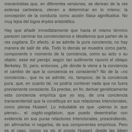
mecanicistas que, en diferentes versiones, se derivan de la
res
extensa
cartesiana, vienen a determinar en lo mismo: la
concepción de la conducta como
acción física significativa
. No
muy lejos del
logos énylos
aristotélico.
Hay que añadir inmediatamente que hacia el mismo término
parecen caminar los conciencismos e idealismos que parten de la
res cogitans
. En efecto, si se admite la pura conciencia, no hay
manera de salir de ella. Todo lo demás se muestra como parte,
componente o momento de la conciencia, como su acto o su
objeto:
esse est percipi
, según tan sutilmente razonó el obispo
Berkeley. Sí, pero, entonces, ¿de dónde le viene a la conciencia
el cambio de que la conciencia es consciente? No de la «no
conciencia», que no se admite; no, tampoco, de la conciencia
pura, que, en cuanto tal, no podría contener nada que no fuera
previamente consciente. Es preciso, en fin, derivar genéticamente
esta conciencia empírica que yo soy, de una conciencia
transcendental que la constituya en sus relaciones intencionales,
como piensa Husserl. Lo indudable es que «pienso lo que
pienso», el
cogito-cogitatum
, que puedo desentrañar con
evidencia en sus puras relaciones intencionales, prescindiendo,
sin afirmarlos ni negarlos, de sus componentes empíricos. Pero
es el caso, (como ya vio el propio Husserl, desde las
Ideen