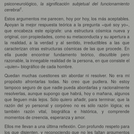
psiconeurológico,
la significación subjetual del funcionamiento
1
cerebral
.
Estos argumentos me parecen, hoy por hoy, los más aceptables.
Apoyan la mejor respuesta teórica a la pregunta «qué soy yo»,
que encabeza este epígrafe: una estructura cósmica nueva y
original, con propiedades, como su metaconducta y su apertura a
la realidad, a la verdad y al sentido, irreductibles a las que
caracterizan otras estructuras cósmicas de las que procede. En
ella puede encontrar fundamento teórico, discutible pero
razonable, la innegable realidad de la persona, en que consiste el
«quien» biográfico de cada hombre.
Quedan muchas cuestiones sin abordar ni resolver. No era mi
propósito afrontarlas todas. No creo que pudiera. No estoy
tampoco seguro de que nadie pueda abordarlas y racionalmente
resolverlas, aunque supongo que habrá, hoy o mañana, algunos
que lleguen más lejos. Sólo quiero añadir, para terminar, que la
razón del yo personal y corpóreo no es sólo razón lógica; es
también razón vital, biográfica e histórica, y comprende
momentos de creencia, esperanza y amor.
Ellos me llevan a una última reflexión. Con profundo respeto para
los que disienten, y reconociendo que no les faltan argumentos