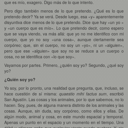
que es mío, exagero. Digo más de lo que intento.
Pero digo también menos de lo que pretendo. ¿Qué es lo que
pretendo decir? Ya se verá. Desde luego, esa «y» aparentemente
disyuntiva dice menos de lo que pretendo. Dice que hay «un yo »
y «un cuerpo que es mío». Lo que pretendo decir, como espero
que se vaya viendo, va más allá: que yo no me identifico con mi
cuerpo, que yo no soy «una cosa», aunque ciertamente sea
corpóreo; que, sin el cuerpo, no soy un «yo», ni un «alguien»,
pero que ese «alguien» que soy no se reduce a un cuerpo o
cosa, no se identifica con «lo que soy».
Vayamos por partes. Primero, ¿quién soy yo? Segundo, ¿qué soy
yo?
¿Quién soy yo?
Yo soy, por lo pronto, una realidad que pregunta, que, incluso, se
hace cuestión de sí misma:
quaestio mihi factus sum
, escribió
San Agustín. Las cosas y los animales, por lo que sabemos, no lo
hacen. Soy, pues, de alguna manera distinto de los animales y las
cosas. Aunque, sin duda, soy corpóreo, como ellos y ellas. De
algún modo, animal y cosa, en este mundo espacial y temporal.
Apenas un punto en el espacio y un momento en el tiempo. Una
débil y efímera caña que cualquier viento puede quebrar. Y, sin