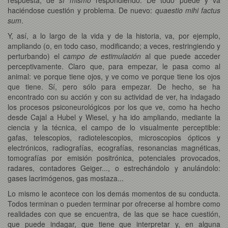
haciéndose cuestión y problema. De nuevo:
quaestio mihi factus
sum
.
Y, así, a lo largo de la vida y de la historia, va, por ejemplo,
ampliando (o, en todo caso, modificando; a veces, restringiendo y
perturbando) el
campo de estimulación
al que puede acceder
perceptivamente. Claro que, para empezar, le pasa como al
animal: ve porque tiene ojos, y ve como ve porque tiene los ojos
que tiene. Sí, pero sólo para empezar. De hecho, se ha
encontrado con su acción y con su actividad de ver, ha indagado
los procesos psiconeurológicos por los que ve, como ha hecho
desde Cajal a Hubel y Wiesel, y ha ido ampliando, mediante la
ciencia y la técnica, el campo de lo visualmente perceptible:
gafas, telescopios, radiotelescopios, microscopios ópticos y
electrónicos, radiografías, ecografías, resonancias magnéticas,
tomografías por emisión positrónica, potenciales provocados,
radares, contadores Geiger..., o estrechándolo y anulándolo:
gases lacrimógenos, gas mostaza...
Lo mismo le acontece con los demás momentos de su conducta.
Todos terminan o pueden terminar por ofrecerse al hombre como
realidades con que se encuentra, de las que se hace cuestión,
que puede indagar, que tiene que interpretar y, en alguna