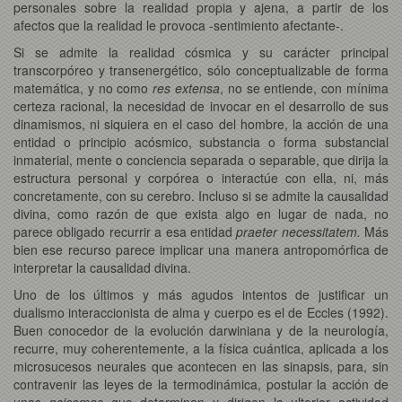
personales sobre la realidad propia y ajena, a partir de los
afectos que la realidad le provoca -sentimiento afectante-.
Si se admite la realidad cósmica y su carácter principal
transcorpóreo y transenergético, sólo conceptualizable de forma
matemática, y no como
res extensa
, no se entiende, con mínima
certeza racional, la necesidad de invocar en el desarrollo de sus
dinamismos, ni siquiera en el caso del hombre, la acción de una
entidad o principio acósmico, substancia o forma substancial
inmaterial, mente o conciencia separada o separable, que dirija la
estructura personal y corpórea o interactúe con ella, ni, más
concretamente, con su cerebro. Incluso si se admite la causalidad
divina, como razón de que exista algo en lugar de nada, no
parece obligado recurrir a esa entidad
praeter necessitatem.
Más
bien ese recurso parece implicar una manera antropomórfica de
interpretar la causalidad divina.
Uno de los últimos y más agudos intentos de justificar un
dualismo interaccionista de alma y cuerpo es el de Eccles (1992).
Buen conocedor de la evolución darwiniana y de la neurología,
recurre, muy coherentemente, a la física cuántica, aplicada a los
microsucesos neurales que acontecen en las sinapsis, para, sin
contravenir las leyes de la termodinámica, postular la acción de
unas
psicomas
que determinan y dirigen la ulterior actividad