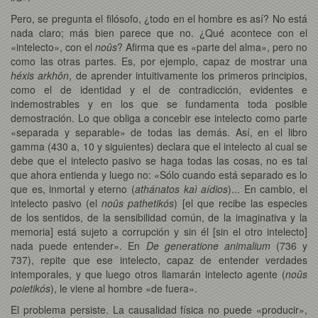
Pero, se pregunta el filósofo, ¿todo en el hombre es así? No está
nada claro; más bien parece que no. ¿Qué acontece con el
«intelecto», con el
noûs
? Afirma que es «parte del alma», pero no
como las otras partes. Es, por ejemplo, capaz de mostrar una
héxis arkhôn
, de aprender intuitivamente los primeros principios,
como el de identidad y el de contradicción, evidentes e
indemostrables y en los que se fundamenta toda posible
demostración. Lo que obliga a concebir ese intelecto como parte
«separada y separable» de todas las demás. Así, en el libro
gamma (430 a, 10 y siguientes) declara que el intelecto al cual se
debe que el intelecto pasivo se haga todas las cosas, no es tal
que ahora entienda y luego no: «Sólo cuando está separado es lo
que es, inmortal y eterno (
athánatos kaì aídios
)... En cambio, el
intelecto pasivo (el
noûs pathetikós
) [el que recibe las especies
de los sentidos, de la sensibilidad común, de la imaginativa y la
memoria] está sujeto a corrupción y sin él [sin el otro intelecto]
nada puede entender». En
De generatione animalium
(736 y
737), repite que ese intelecto, capaz de entender verdades
intemporales, y que luego otros llamarán intelecto agente (
noûs
poietikós
), le viene al hombre «de fuera».
El problema persiste. La causalidad física no puede «producir»,