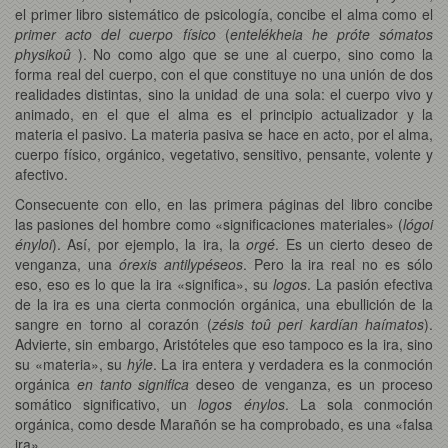
el primer libro sistemático de psicología, concibe el alma como el
primer acto del cuerpo físico
(
entelékheia he próte sómatos
physikoû
). No como algo que se une al cuerpo, sino como la
forma real del cuerpo, con el que constituye no una unión de dos
realidades distintas, sino la unidad de una sola: el cuerpo vivo y
animado, en el que el alma es el principio actualizador y la
materia el pasivo. La materia pasiva se hace en acto, por el alma,
cuerpo físico, orgánico, vegetativo, sensitivo, pensante, volente y
afectivo.
Consecuente con ello, en las primera páginas del libro concibe
las pasiones del hombre como «significaciones materiales» (
lógoi
ényloi
). Así, por ejemplo, la ira, la
orgé
. Es un cierto deseo de
venganza, una
órexis antilypéseos
. Pero la ira real no es sólo
eso, eso es lo que la ira «significa», su
logos
. La pasión efectiva
de la ira es una cierta conmoción orgánica, una ebullición de la
sangre en torno al corazón (
zésis toû peri kardían haímatos
).
Advierte, sin embargo, Aristóteles que eso tampoco es la ira, sino
su «materia», su
hýle
. La ira entera y verdadera es la conmoción
orgánica
en tanto significa
deseo de venganza, es un proceso
somático significativo, un
logos énylos
. La sola conmoción
orgánica, como desde Marañón se ha comprobado, es una «falsa
ira».