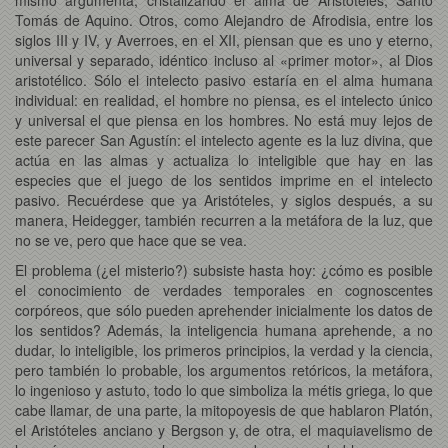
Tomás de Aquino. Otros, como Alejandro de Afrodisia, entre los
siglos III y IV, y Averroes, en el XII, piensan que es uno y eterno,
universal y separado, idéntico incluso al «primer motor», al Dios
aristotélico. Sólo el intelecto pasivo estaría en el alma humana
individual: en realidad, el hombre no piensa, es el intelecto único
y universal el que piensa en los hombres. No está muy lejos de
este parecer San Agustín: el intelecto agente es la luz divina, que
actúa en las almas y actualiza lo inteligible que hay en las
especies que el juego de los sentidos imprime en el intelecto
pasivo. Recuérdese que ya Aristóteles, y siglos después, a su
manera, Heidegger, también recurren a la metáfora de la luz, que
no se ve, pero que hace que se vea.
El problema (¿el misterio?) subsiste hasta hoy: ¿cómo es posible
el conocimiento de verdades temporales en cognoscentes
corpóreos, que sólo pueden aprehender inicialmente los datos de
los sentidos? Además, la inteligencia humana aprehende, a no
dudar, lo inteligible, los primeros principios, la verdad y la ciencia,
pero también lo probable, los argumentos retóricos, la metáfora,
lo ingenioso y astuto, todo lo que simboliza la métis griega, lo que
cabe llamar, de una parte, la mitopoyesis de que hablaron Platón,
el Aristóteles anciano y Bergson y, de otra, el maquiavelismo de