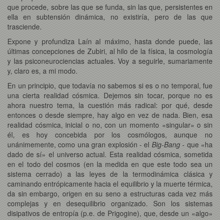
que procede, sobre las que se funda, sin las que, persistentes en
ella en subtensión dinámica, no existiría, pero de las que
trasciende.
Expone y profundiza Laín al máximo, hasta donde puede, las
últimas concepciones de Zubiri, al hilo de la física, la cosmología
y las psiconeurociencias actuales. Voy a seguirle, sumariamente
y, claro es, a mi modo.
En un principio, que todavía no sabemos si es o no temporal, fue
una cierta realidad cósmica. Dejemos sin tocar, porque no es
ahora nuestro tema, la cuestión más radical: por qué, desde
entonces o desde siempre, hay algo en vez de nada. Bien, esa
realidad cósmica, inicial o no, con un momento «singular» o sin
él, es hoy concebida por los cosmólogos, aunque no
unánimemente, como una gran explosión - el
Big-Bang
- que «ha
dado de sí» el universo actual. Esta realidad cósmica, sometida
en el todo del cosmos (en la medida en que este todo sea un
sistema cerrado) a las leyes de la termodinámica clásica y
caminando entrópicamente hacia el equilibrio y la muerte térmica,
da sin embargo, origen en su seno a estructuras cada vez más
complejas y en desequilibrio organizado. Son los sistemas
disipativos de entropía (p.e. de Prigogine), que, desde un «algo»