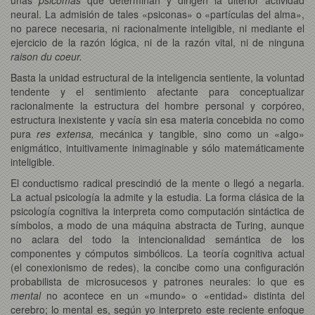
neural. La admisión de tales «psiconas» o «partículas del alma»,
no parece necesaria, ni racionalmente inteligible, ni mediante el
ejercicio de la razón lógica, ni de la razón vital, ni de ninguna
raison du coeur.
Basta la unidad estructural de la inteligencia sentiente, la voluntad
tendente y el sentimiento afectante para conceptualizar
racionalmente la estructura del hombre personal y corpóreo,
estructura inexistente y vacía sin esa materia concebida no como
pura
res extensa,
mecánica y tangible, sino como un «algo»
enigmático, intuitivamente inimaginable y sólo matemáticamente
inteligible.
El conductismo radical prescindió de la mente o llegó a negarla.
La actual psicología la admite y la estudia. La forma clásica de la
psicología cognitiva la interpreta como computación sintáctica de
símbolos, a modo de una máquina abstracta de Turing, aunque
no aclara del todo la intencionalidad semántica de los
componentes y cómputos simbólicos. La teoría cognitiva actual
(el conexionismo de redes), la concibe como una configuración
probabilista de microsucesos y patrones neurales: lo que es
mental
no acontece en un «mundo» o «entidad» distinta del
cerebro; lo mental es, según yo interpreto este reciente enfoque