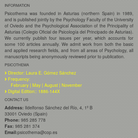
INFORMATION
Psicothema was founded in Asturias (northern Spain) in 1989,
and is published jointly by the Psychology Faculty of the University
of Oviedo and the Psychological Association of the Principality of
Asturias (Colegio Oficial de Psicología del Principado de Asturias).
We currently publish four issues per year, which accounts for
some 100 articles annually. We admit work from both the basic
and applied research fields, and from all areas of Psychology, all
manuscripts being anonymously reviewed prior to publication.
PSICOTHEMA
Director: Laura E. Gómez Sánchez
Frequency:
February | May | August | November
Digital Edition:: 1886-144X
CONTACT US
Address:
Ildelfonso Sánchez del Río, 4, 1º B
33001 Oviedo (Spain)
Phone:
985 285 778
Fax:
985 281 374
Email:
psicothema@cop.es