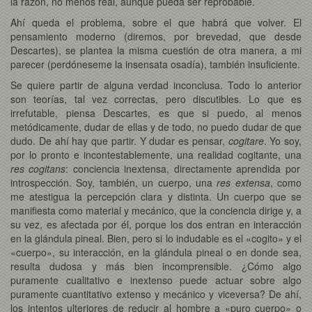
la razón, no menos real, aunque pueda ser reprobable.
Ahí queda el problema, sobre el que habrá que volver. El
pensamiento moderno (diremos, por brevedad, que desde
Descartes), se plantea la misma cuestión de otra manera, a mi
parecer (perdóneseme la insensata osadía), también insuficiente.
Se quiere partir de alguna verdad inconclusa. Todo lo anterior
son teorías, tal vez correctas, pero discutibles. Lo que es
irrefutable, piensa Descartes, es que si puedo, al menos
metódicamente, dudar de ellas y de todo, no puedo dudar de que
dudo. De ahí hay que partir. Y dudar es pensar,
cogitare
. Yo soy,
por lo pronto e incontestablemente, una realidad cogitante, una
res cogitans
: conciencia inextensa, directamente aprendida por
introspección. Soy, también, un cuerpo, una
res extensa
, como
me atestigua la percepción clara y distinta. Un cuerpo que se
manifiesta como material y mecánico, que la conciencia dirige y, a
su vez, es afectada por él, porque los dos entran en interacción
en la glándula pineal. Bien, pero si lo indudable es el «cogito» y el
«cuerpo», su interacción, en la glándula pineal o en donde sea,
resulta dudosa y más bien incomprensible. ¿Cómo algo
puramente cualitativo e inextenso puede actuar sobre algo
puramente cuantitativo extenso y mecánico y viceversa? De ahí,
los intentos ulteriores de reducir al hombre a «puro cuerpo» o