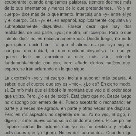
exuberante; cuando empleamos palabras, siempre decimos más
de lo que intentamos y menos de lo que pretendemos. «Yo y mi
cuerpo» dice más de lo que intento. Intercala una «y» entre el yo
y el cuerpo. Esa «y» es, en español, explícitamente copulativa y
subrepticiamente disyuntiva. Parece decir que hay dos
realidades: de una parte, «yo»; de otra, «mi cuerpo». Pero lo que
intento decir no es necesariamente eso. Desde luego, no es lo
que quiere decir Laín. Lo que él afirma es que «yo soy mi
cuerpo»: una unidad, no una dualidad disyuntiva. Lo que yo
quiero decir se aproxima a esto; más aún, coincide
fundamentalmente con eso, pero añade ciertos matices que,
espero, se irán aclarando en lo que sigue.
La expresión «yo y mi cuerpo» incita a suponer más todavía. A
saber, que el cuerpo que soy es «mío». ¿Lo es? En cierto modo,
sí. Es mío más que el árbol o la montaña que veo o el ordenador
que utilizo. Pero, ¿lo es del todo?. Está claro que no. Desde luego
no dispongo por entero de él. Puedo aceptarlo o rechazarlo; en
parte y a veces me agrada, en parte y otras veces me displace.
Pero en mil aspectos no depende de mí. Yo no veo, ni oigo, ni
digiero, ni me muevo como solía cuando era joven. El cuerpo me
impone ciertas limitaciones que yo no he decidido y realiza
actividades que yo ignoro. No es del todo «mío». Cuando digo