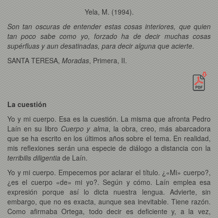
Yela, M. (1994).
Son tan oscuras de entender estas cosas interiores, que quien
tan poco sabe como yo, forzado ha de decir muchas cosas
supérfluas y aun desatinadas, para decir alguna que acierte
.
SANTA TERESA,
Moradas
, Primera, II.
La cuestión
Yo y mi cuerpo. Esa es la cuestión. La misma que afronta Pedro
Laín en su libro
Cuerpo y alma
, la obra, creo, más abarcadora
que se ha escrito en los últimos años sobre el tema. En realidad,
mis reflexiones serán una especie de diálogo a distancia con la
terribilis diligentia
de Laín.
Yo y mi cuerpo. Empecemos por aclarar el título. ¿«Mi» cuerpo?,
¿es el cuerpo «de» mi yo?. Según y cómo. Laín emplea esa
expresión porque así lo dicta nuestra lengua. Advierte, sin
embargo, que no es exacta, aunque sea inevitable. Tiene razón.
Como afirmaba Ortega, todo decir es deficiente y, a la vez,