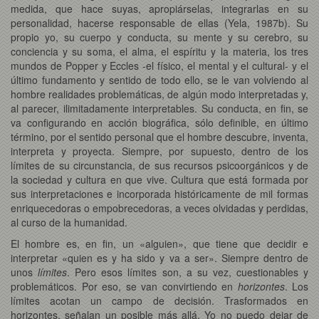
medida, que hace suyas, apropiárselas, integrarlas en su
personalidad, hacerse responsable de ellas (Yela, 1987b). Su
propio yo, su cuerpo y conducta, su mente y su cerebro, su
conciencia y su soma, el alma, el espíritu y la materia, los tres
mundos de Popper y Eccles -el físico, el mental y el cultural- y el
último fundamento y sentido de todo ello, se le van volviendo al
hombre realidades problemáticas, de algún modo interpretadas y,
al parecer, ilimitadamente interpretables. Su conducta, en fin, se
va configurando en acción biográfica, sólo definible, en último
término, por el sentido personal que el hombre descubre, inventa,
interpreta y proyecta. Siempre, por supuesto, dentro de los
límites de su circunstancia, de sus recursos psicoorgánicos y de
la sociedad y cultura en que vive. Cultura que está formada por
sus interpretaciones e incorporada históricamente de mil formas
enriquecedoras o empobrecedoras, a veces olvidadas y perdidas,
al curso de la humanidad.
El hombre es, en fin, un «alguien», que tiene que decidir e
interpretar «quien es y ha sido y va a ser». Siempre dentro de
unos
límites
. Pero esos límites son, a su vez, cuestionables y
problemáticos. Por eso, se van convirtiendo en
horizontes
. Los
límites acotan un campo de decisión. Trasformados en
horizontes, señalan un posible más allá. Yo no puedo dejar de