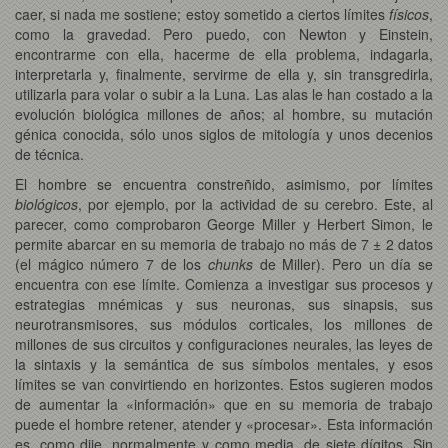
caer, si nada me sostiene; estoy sometido a ciertos límites
físicos
,
como la gravedad. Pero puedo, con Newton y Einstein,
encontrarme con ella, hacerme de ella problema, indagarla,
interpretarla y, finalmente, servirme de ella y, sin transgredirla,
utilizarla para volar o subir a la Luna. Las alas le han costado a la
evolución biológica millones de años; al hombre, su mutación
génica conocida, sólo unos siglos de mitología y unos decenios
de técnica.
El hombre se encuentra constreñido, asimismo, por límites
biológicos
, por ejemplo, por la actividad de su cerebro. Este, al
parecer, como comprobaron George Miller y Herbert Simon, le
permite abarcar en su memoria de trabajo no más de 7 ± 2 datos
(el mágico número 7 de los
chunks
de Miller). Pero un día se
encuentra con ese límite. Comienza a investigar sus procesos y
estrategias mnémicas y sus neuronas, sus sinapsis, sus
neurotransmisores, sus módulos corticales, los millones de
millones de sus circuitos y configuraciones neurales, las leyes de
la sintaxis y la semántica de sus símbolos mentales, y esos
límites se van convirtiendo en horizontes. Estos sugieren modos
de aumentar la «información» que en su memoria de trabajo
puede el hombre retener, atender y «procesar». Esta información
es, como dije, normalmente y como media, de siete dígitos. Sin