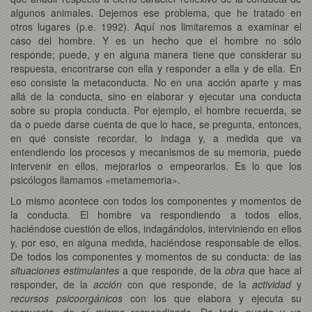
algunos animales. Dejemos ese problema, que he tratado en
otros lugares (p.e. 1992). Aquí nos limitaremos a examinar el
caso del hombre. Y es un hecho que el hombre no sólo
responde; puede, y en alguna manera tiene que considerar su
respuesta, encontrarse con ella y responder a ella y de ella. En
eso consiste la metaconducta. No en una acción aparte y mas
allá de la conducta, sino en elaborar y ejecutar una conducta
sobre su propia conducta. Por ejemplo, el hombre recuerda, se
da o puede darse cuenta de que lo hace, se pregunta, entonces,
en qué consiste recordar, lo indaga y, a medida que va
entendiendo los procesos y mecanismos de su memoria, puede
intervenir en ellos, mejorarlos o empeorarlos. Es lo que los
psicólogos llamamos «metamemoria».
Lo mismo acontece con todos los componentes y momentos de
la conducta. El hombre va respondiendo a todos ellos,
haciéndose cuestión de ellos, indagándolos, interviniendo en ellos
y, por eso, en alguna medida, haciéndose responsable de ellos.
De todos los componentes y momentos de su conducta: de las
situaciones estimulantes
a que responde, de la
obra
que hace al
responder, de la
acción
con que responde, de la
actividad
y
recursos psicoorgánicos
con los que elabora y ejecuta su
respuesta, de
sí mismo
respondiendo. De todo puede y va