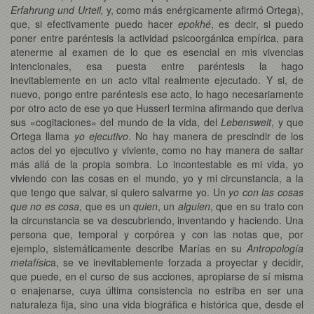
Erfahrung und Urteil,
y, como más enérgicamente afirmó Ortega),
que, si efectivamente puedo hacer
epokhé
, es decir, si puedo
poner entre paréntesis la actividad psicoorgánica empírica, para
atenerme al examen de lo que es esencial en mis vivencias
intencionales, esa puesta entre paréntesis la hago
inevitablemente en un acto vital realmente ejecutado. Y si, de
nuevo, pongo entre paréntesis ese acto, lo hago necesariamente
por otro acto de ese yo que Husserl termina afirmando que deriva
sus «cogitaciones» del mundo de la vida, del
Lebenswelt
, y que
Ortega llama
yo ejecutivo
. No hay manera de prescindir de los
actos del yo ejecutivo y viviente, como no hay manera de saltar
más allá de la propia sombra. Lo incontestable es mi vida, yo
viviendo con las cosas en el mundo, yo y mi circunstancia, a la
que tengo que salvar, si quiero salvarme yo. Un
yo con las cosas
que no es cosa
, que es un
quien
, un
alguien
, que en su trato con
la circunstancia se va descubriendo, inventando y haciendo. Una
persona que, temporal y corpórea y con las notas que, por
ejemplo, sistemáticamente describe Marías en su
Antropología
metafísic
a, se ve inevitablemente forzada a proyectar y decidir,
que puede, en el curso de sus acciones, apropiarse de sí misma
o enajenarse, cuya última consistencia no estriba en ser una
naturaleza fija, sino una vida biográfica e histórica que, desde el