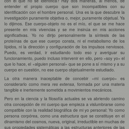
con el que no se identifica? Hay dos maneras, al menos, de
entender el propio cuerpo que son incompatibles con su
identificación con el hombre personal. Una es la que descubre la
investigación puramente objetiva o, mejor, puramente objetual. Ya
lo dijimos. Ese cuerpo-objeto no es el mío, el que se me hace
presente en mis vivencias y se me insinúa en mis acciones
significativas. Yo no dirijo personalmente la síntesis de las
proteínas de que ese cuerpo consta, ni el metabolismo de los
lípidos, ni la dirección y configuración de los impulsos nerviosos.
Puedo, es verdad, ir estudiando todo eso y averiguar su
funcionamiento, puedo incluso intervenir en ello, pero «soy yo» el
que lo hace, el «alguien personal» que se pone a sí mismo y a su
cuerpo en cuestión, no ese cuerpo objetualmente estudiado.
La otra manera inaceptable de concebir «mi cuerpo» es
considerarlo como mera
res extensa
, formada por una materia
tangible e inertemente sometida a movimientos mecánicos.
Pero en la ciencia y la filosofía actuales se va abriendo camino
otra concepción de mi cuerpo que empieza a vislumbrarse como
compatible con la realidad biográfica de mi yo personal: Yo como
persona corpórea, como una
estructura
que se constituye en el
dinamismo del cosmos, nueva, original, irreductible en muchas de
sus propiedades sistemáticas a las estructuras anteriores de las