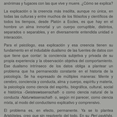
anónimas y fugaces con las que vive y muere. ¿Cómo se explica?
La explicación o la creencia más insólita, aunque no única, en
todas las culturas y entre muchos de los filósofos y científicos de
todos los tiempos, desde Platón a Eccles, es que hay en el
hombre un alma inmortal y un cuerpo corruptible, distintos,
separados o separables, y en diversamente entendida unidad o
interacción.
Para el psicólogo, esa explicación y esa creencia tienen su
fundamento en el indudable dualismo de las fuentes de datos con
que tiene que contar: la conciencia subjetiva y privada de su
propia experiencia y la observación objetiva del comportamiento.
Ese dualismo intrínseco de los datos obliga a plantear un
problema que ha permanecido constante en el historia de la
psicología. Se ha expresado de múltiples maneras: Mente y
cerebro, conciencia y conducta, alma y cuerpo, espíritu y materia,
la psicología como ciencia del espíritu, biográfica, cultural, social
e histórica -
Geisteswissenschaft
- o como ciencia natural de la
conducta -
Naturwissenschaft
- o, según mi parecer, como ciencia
mixta, al modo del conductismo explicativo y comprensivo.
El problema es, en efecto, permanente. Ya se lo plantea
Aristóteles, creo que sin resolverlo del todo. En su
Peri psykhês
,