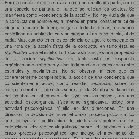
Pero la conciencia no se revela como una realidad aparte, como
una especie de pantalla en la que se reflejan los objetos. Se
manifiesta como «conciencia de la acción». No hay duda de que
la conducta del hombre es, al menos en parte, consciente. Si de
ninguna manera lo fuera, holgaría todo lo demás, no habría
posibilidad de hablar del yo y su cuerpo, ni de la conducta, ni de
nada. Mas, cuando tenemos conciencia de algo, lo consciente es
una nota de la acción
física
de la conducta, en tanto ésta es
significativa
para el sujeto. Lo físico, asimismo, es una propiedad
de la acción
significativa
, en tanto ésta es respuesta
orgánicamente elaborada y ejecutada mediante conexiones entre
estímulos y movimientos. No se observa, ni creo que es
coherentemente comprensible, la acción de una conciencia que
conscientemente actúe, como realidad separada, sobre un
cuerpo o cerebro, ni de éstos sobre aquélla. Se observa la acción
del hombre en el mundo, del «yo con las cosas», de una
actividad psicoorgánica, físicamente significativa, sobre otra
actividad psicoorgánica. Y ello, en dos direcciones. En una
dirección, la decisión de mover el brazo -proceso psicoorgánico
que incluye la modificación de ciertos parámetros en los
potenciales electroencefalográflcos- sobre el movimiento del
brazo -proceso psicoorgánico, que incluye el movimiento de
ciertas propiedades cinestésicas-. Es lo que los psiconeurólogos