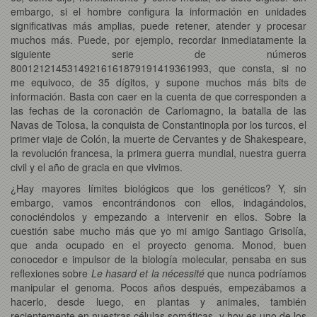
embargo, si el hombre configura la información en unidades
significativas más amplias, puede retener, atender y procesar
muchos más. Puede, por ejemplo, recordar inmediatamente la
siguiente serie de números
80012121453149216161879191419361993, que consta, si no
me equivoco, de 35 dígitos, y supone muchos más bits de
información. Basta con caer en la cuenta de que corresponden a
las fechas de la coronación de Carlomagno, la batalla de las
Navas de Tolosa, la conquista de Constantinopla por los turcos, el
primer viaje de Colón, la muerte de Cervantes y de Shakespeare,
la revolución francesa, la primera guerra mundial, nuestra guerra
civil y el año de gracia en que vivimos.
¿Hay mayores límites biológicos que los genéticos? Y, sin
embargo, vamos encontrándonos con ellos, indagándolos,
conociéndolos y empezando a intervenir en ellos. Sobre la
cuestión sabe mucho más que yo mi amigo Santiago Grisolía,
que anda ocupado en el proyecto genoma. Monod, buen
conocedor e impulsor de la biología molecular, pensaba en sus
reflexiones sobre
Le hasard et la nécessité
que nunca podríamos
manipular el genoma. Pocos años después, empezábamos a
hacerlo, desde luego, en plantas y animales, también
recientemente en nuestras células somáticas, y hoy es uno de los