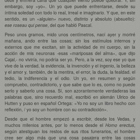
embargo, soy «yo». Un yo que puede enfrentarse, desde su
íntima soledad con todo lo real, irreal e imaginario. Y que, en este
sentido, es un «alguien» nuevo, distinto y absoluto (absuelto):
ese roseau qui pense
, del que habló Pascal.
Peso unos gramos, mido unos centímetros, nací ayer y moriré
mañana, ando entre las cosas; sin los estímulos internos y
externos que me excitan, sin la actividad de mi cuerpo, sin la
acción de mis neuronas -esas «mariposas del alma», que dijo
Cajal,- no viviría, no podría ser yo. Pero, a la vez, soy ese yo que
vive de la verdad, la evidencia, la invención y el ingenio, la belleza
y el amor y, también, de la mentira, el error, la duda, la fealdad, el
tedio, la indiferencia y el odio. Un yo, en resumen y según
compruebo, contradictorio, y que sabe que lo es, como no puede
serlo y saberlo una cosa. Sí, son azorantemente verdaderas las
palabras que, sino recuerdo mal, escribió en alemán Ulrico de
Hutten y puso en español Ortega: «Yo no soy un libro hecho con
reflexión, / yo soy un hombre con su contradicción».
Desde que el hombre empezó a escribir, desde los Vedas, y
muchos milenios antes, por lo menos desde el
Homo erectus
,
según atestiguan los restos de sus ritos funerarios, el hombre
cree ser algo más que una cosa pasajera entre las cosas