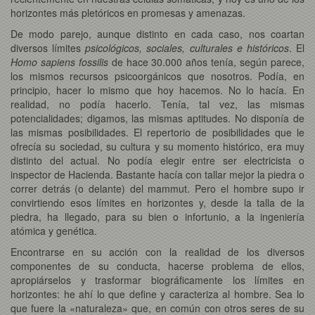
horizontes más pletóricos en promesas y amenazas.
De modo parejo, aunque distinto en cada caso, nos coartan
diversos límites
psicológicos, sociales, culturales e históricos
. El
Homo sapiens fossilis
de hace 30.000 años tenía, según parece,
los mismos recursos psicoorgánicos que nosotros. Podía, en
principio, hacer lo mismo que hoy hacemos. No lo hacía. En
realidad, no podía hacerlo. Tenía, tal vez, las mismas
potencialidades; digamos, las mismas aptitudes. No disponía de
las mismas posibilidades. El repertorio de posibilidades que le
ofrecía su sociedad, su cultura y su momento histórico, era muy
distinto del actual. No podía elegir entre ser electricista o
inspector de Hacienda. Bastante hacía con tallar mejor la piedra o
correr detrás (o delante) del mammut. Pero el hombre supo ir
convirtiendo esos límites en horizontes y, desde la talla de la
piedra, ha llegado, para su bien o infortunio, a la ingeniería
atómica y genética.
Encontrarse en su acción con la realidad de los diversos
componentes de su conducta, hacerse problema de ellos,
apropiárselos y trasformar biográficamente los límites en
horizontes: he ahí lo que define y caracteriza al hombre. Sea lo
que fuere la «naturaleza» que, en común con otros seres de su