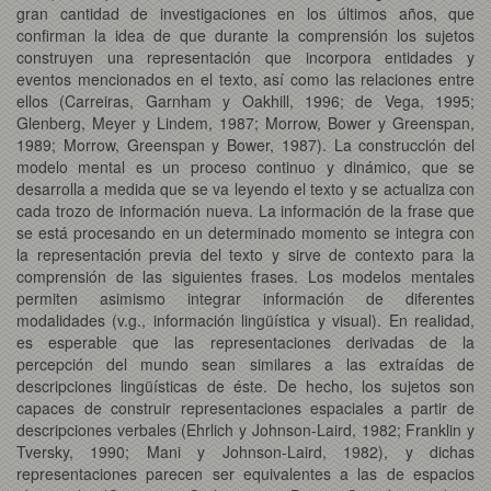
gran cantidad de investigaciones en los últimos años, que
confirman la idea de que durante la comprensión los sujetos
construyen una representación que incorpora entidades y
eventos mencionados en el texto, así como las relaciones entre
ellos (Carreiras, Garnham y Oakhill, 1996; de Vega, 1995;
Glenberg, Meyer y Lindem, 1987; Morrow, Bower y Greenspan,
1989; Morrow, Greenspan y Bower, 1987). La construcción del
modelo mental es un proceso continuo y dinámico, que se
desarrolla a medida que se va leyendo el texto y se actualiza con
cada trozo de información nueva. La información de la frase que
se está procesando en un determinado momento se integra con
la representación previa del texto y sirve de contexto para la
comprensión de las siguientes frases. Los modelos mentales
permiten asimismo integrar información de diferentes
modalidades (v.g., información lingüística y visual). En realidad,
es esperable que las representaciones derivadas de la
percepción del mundo sean similares a las extraídas de
descripciones lingüísticas de éste. De hecho, los sujetos son
capaces de construir representaciones espaciales a partir de
descripciones verbales (Ehrlich y Johnson-Laird, 1982; Franklin y
Tversky, 1990; Mani y Johnson-Laird, 1982), y dichas
representaciones parecen ser equivalentes a las de espacios