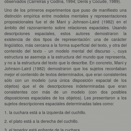
observados (Carreiras y Codina, 1994; Denis y Cocude, 1989).
Uno de los primeros experimentos que puso de manifiesto una
distinción empírica entre modelos mentales y representaciones
proposicionales fue el de Mani y Johnson-Laird (1982) en el
ámbito del razonamiento sobre relaciones espaciales. Usando
descripciones espaciales, estos autores demostraron la
existencia de dos tipos de representación: una de carácter
lingüístico, más cercana a la forma superficial del texto, y otra del
contenido del texto - un modelo mental del discurso -, cuya
estructura se asemeja a la estructura del mundo que representa,
y no a la estructura del texto que lo describe. En concreto, Mani y
Johnson-Laird (1982) demostraron que los sujetos recordaban
mejor el contenido de textos determinados, que eran consistentes
sólo con un modelo (una única disposición espacial de los
objetos) que el de descripciones indeterminadas que eran
consistentes con más de un modelo (con dos posibles
disposiciones espaciales de los objetos). Les presentaron a los
sujetos descripciones espaciales determinadas tales como:
1. la cuchara está a la izquierda del cuchillo.
2. el plato está a la derecha del cuchillo.
3. el tenedor está enfrente de la cuchara.