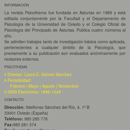
INFORMACIÓN
La revista Psicothema fue fundada en Asturias en 1989 y está
editada conjuntamente por la Facultad y el Departamento de
Psicología de la Universidad de Oviedo y el Colegio Oficial de
Psicología del Principado de Asturias. Publica cuatro números al
año.
Se admiten trabajos tanto de investigación básica como aplicada,
pertenecientes a cualquier ámbito de la Psicología, que
previamente a su publicación son evaluados anónimamente por
revisores externos.
PSICOTHEMA
Director: Laura E. Gómez Sánchez
Periodicidad:
Febrero | Mayo | Agosto | Noviembre
ISSN Electrónico: 1886-144X
CONTACTO
Dirección:
Ildelfonso Sánchez del Río, 4, 1º B
33001 Oviedo (España)
Teléfono:
985 285 778
Fax:
985 281 374