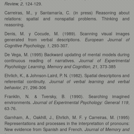
Review, 2,
124-129.
Carreiras, M., y Santamaría, C. (in press) Reasoning about
relations: spatial and nonspatial problems. Thinking and
reasoning.
Denis, M. y Cocude, M. (1989). Scanning visual images
generated from verbal descriptions.
European Journal of
Cognitive Psychology, 1
, 293-307.
De Vega, M. (1995) Backward updating of mental models during
continuous reading of narratives.
Journal of Experimental
Psychology: Learning, Memory and Cognition, 21,
373-385
Ehrlich, K., & Johnson-Laird, P. N. (1982). Spatial descriptions and
referential continuity.
Journal of verbal learning and verbal
behavior, 21,
296-306
Franklin, N. & Tversky, B. (1990). Searching imagined
environments.
Journal of Experimental Psychology: General 119
,
63-76.
Garnham, A., Oakhill, J., Ehrlich, M. F. y Carreiras, M. (1995)
Representations and processes in the interpretation of pronouns:
New evidence from Spanish and French.
Journal of Memory and