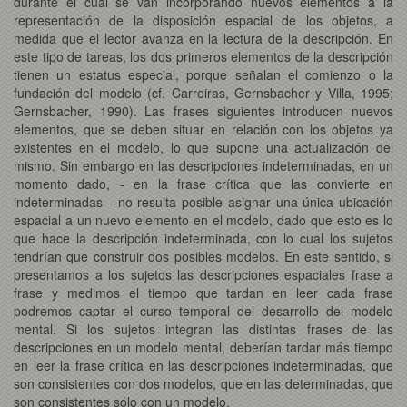
durante el cual se van incorporando nuevos elementos a la
representación de la disposición espacial de los objetos, a
medida que el lector avanza en la lectura de la descripción. En
este tipo de tareas, los dos primeros elementos de la descripción
tienen un estatus especial, porque señalan el comienzo o la
fundación del modelo (cf. Carreiras, Gernsbacher y Villa, 1995;
Gernsbacher, 1990). Las frases siguientes introducen nuevos
elementos, que se deben situar en relación con los objetos ya
existentes en el modelo, lo que supone una actualización del
mismo. Sin embargo en las descripciones indeterminadas, en un
momento dado, - en la frase crítica que las convierte en
indeterminadas - no resulta posible asignar una única ubicación
espacial a un nuevo elemento en el modelo, dado que esto es lo
que hace la descripción indeterminada, con lo cual los sujetos
tendrían que construir dos posibles modelos. En este sentido, si
presentamos a los sujetos las descripciones espaciales frase a
frase y medimos el tiempo que tardan en leer cada frase
podremos captar el curso temporal del desarrollo del modelo
mental. Si los sujetos integran las distintas frases de las
descripciones en un modelo mental, deberían tardar más tiempo
en leer la frase crítica en las descripciones indeterminadas, que
son consistentes con dos modelos, que en las determinadas, que
son consistentes sólo con un modelo.