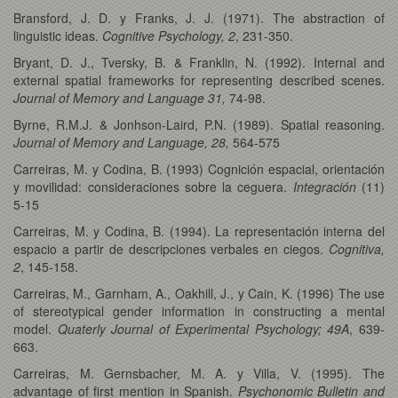
Bransford, J. D. y Franks, J. J. (1971). The abstraction of
linguistic ideas.
Cognitive Psychology, 2
, 231-350.
Bryant, D. J., Tversky, B. & Franklin, N. (1992). Internal and
external spatial frameworks for representing described scenes.
Journal of Memory and Language 31,
74-98.
Byrne, R.M.J. & Jonhson-Laird, P.N. (1989). Spatial reasoning.
Journal of Memory and Language, 28,
564-575
Carreiras, M. y Codina, B. (1993) Cognición espacial, orientación
y movilidad: consideraciones sobre la ceguera.
Integración
(11)
5-15
Carreiras, M. y Codina, B. (1994). La representación interna del
espacio a partir de descripciones verbales en ciegos.
Cognitiva,
2
, 145-158.
Carreiras, M., Garnham, A., Oakhill, J., y Cain, K. (1996) The use
of stereotypical gender information in constructing a mental
model.
Quaterly Journal of Experimental Psychology;
49A
, 639-
663.
Carreiras, M. Gernsbacher, M. A. y Villa, V. (1995). The
advantage of first mention in Spanish.
Psychonomic Bulletin and