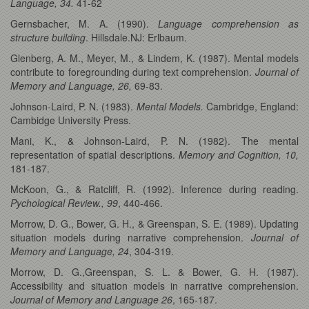
Language, 34.
41-62
Gernsbacher, M. A. (1990).
Language comprehension as
structure building
. Hillsdale.NJ: Erlbaum.
Glenberg, A. M., Meyer, M., & Lindem, K. (1987). Mental models
contribute to foregrounding during text comprehension.
Journal of
Memory and Language, 26,
69-83.
Johnson-Laird, P. N. (1983).
Mental Models.
Cambridge, England:
Cambidge University Press.
Mani, K., & Johnson-Laird, P. N. (1982). The mental
representation of spatial descriptions.
Memory and Cognition, 10,
181-187.
McKoon, G., & Ratcliff, R. (1992). Inference during reading.
Pychological Review., 99
, 440-466.
Morrow, D. G., Bower, G. H., & Greenspan, S. E. (1989). Updating
situation models during narrative comprehension.
Journal of
Memory and Language, 24
, 304-319.
Morrow, D. G.,Greenspan, S. L. & Bower, G. H. (1987).
Accessibility and situation models in narrative comprehension.
Journal of Memory and Language 26
, 165-187.