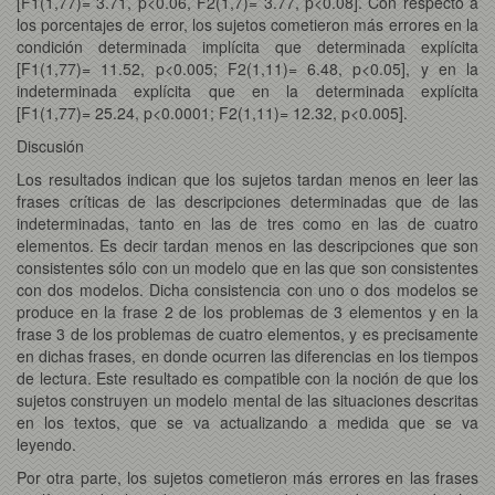
[F1(1,77)= 3.71, p<0.06, F2(1,7)= 3.77, p<0.08]. Con respecto a
los porcentajes de error, los sujetos cometieron más errores en la
condición determinada implícita que determinada explícita
[F1(1,77)= 11.52, p<0.005; F2(1,11)= 6.48, p<0.05], y en la
indeterminada explícita que en la determinada explícita
[F1(1,77)= 25.24, p<0.0001; F2(1,11)= 12.32, p<0.005].
Discusión
Los resultados indican que los sujetos tardan menos en leer las
frases críticas de las descripciones determinadas que de las
indeterminadas, tanto en las de tres como en las de cuatro
elementos. Es decir tardan menos en las descripciones que son
consistentes sólo con un modelo que en las que son consistentes
con dos modelos. Dicha consistencia con uno o dos modelos se
produce en la frase 2 de los problemas de 3 elementos y en la
frase 3 de los problemas de cuatro elementos, y es precisamente
en dichas frases, en donde ocurren las diferencias en los tiempos
de lectura. Este resultado es compatible con la noción de que los
sujetos construyen un modelo mental de las situaciones descritas
en los textos, que se va actualizando a medida que se va
leyendo.
Por otra parte, los sujetos cometieron más errores en las frases