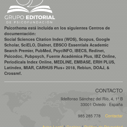
Psicothema está incluida en los siguientes Centros de
documentación:
Social Sciences Citation Index (WOS), Scopus, Google
Scholar, SciELO, Dialnet, EBSCO Essentials Academic
Search Premier, PubMed, PsycINFO, IBECS, Redinet,
Psicodoc, Pubpsych, Fuente Académica Plus, IBZ Online,
Periodicals Index Online, MEDLINE, EMBASE, ERIH PLUS,
Latindex, MIAR, CARHUS Plus+ 2018, Rebiun, DOAJ, &
Crossref.
CONTACTO
Ildelfonso Sánchez del Río, 4, 1º B
33001 Oviedo · España
985 285 778
Contactar
Aviso Legal
|
Cookies
|
Política de Privacidad