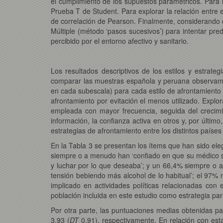
el cumplimiento de los supuestos paramétricos. Para lo
Prueba T de Student. Para explorar la relación entre e
de correlación de Pearson. Finalmente, considerando q
Múltiple (método ‘pasos sucesivos’) para intentar pred
percibido por el entorno afectivo y sanitario.
Los resultados descriptivos de los estilos y estrat
comparar las muestras española y peruana observamo
en cada subescala) para cada estilo de afrontamiento 
afrontamiento por evitación el menos utilizado. Expl
empleada con mayor frecuencia, seguida del crecimient
información, la confianza activa en otros y, por último
estrategias de afrontamiento entre los distintos países 
En la Tabla 3 se presentan los ítems que han sido ele
siempre o a menudo han ‘confiado en que su médico s
y luchar por lo que deseaba’; y un 66,4% siempre o a 
tensión bebiendo más alcohol de lo habitual’; el 97% 
implicado en actividades políticas relacionadas con 
población incluida en este estudio como estrategia para
Por otra parte, las puntuaciones medias obtenidas par
3,93 (
DT
0,91), respectivamente. En relación con esta