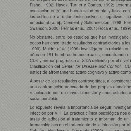
Rishel, 1992; Hayes, Turner y Coates, 1992; Leser
asociación entre una buena salud mental y física con 
los estilos de afrontamiento pasivos o negativos –c
emocional (p. ej., Clement y Schonnesson, 1998; Fl
Swanson, 2000; Pernas
et al.
, 2001; Roca
et al.
, 1999
No obstante, entre los estudios que han investigado l
pocos han encontrado resultados contradictorios a los
1999). Mulder
et al.
(1999) investigaron la relación ent
años en 181 hombres homosexuales, encontrando que 
CD4 y menor progresión al SIDA definido por el nivel
Clasificación del
Center for Disease and Control -
CDC
estilos de afrontamiento activo-cognitivo y activo-co
A pesar de los resultados controvertidos, al considera
una confrontación adecuada de las propias emociones 
relacionado con un mayor bienestar y unos estados af
social percibido.
Lo expuesto revela la importancia de seguir investigan
infección por VIH. La práctica clínica psicológica nos
tasas de adhesión al tratamiento e informan de un 
farmacológicas en el tratamiento de la infección por 
Catalán, Meadows y Douzenis (2000), las consecuen