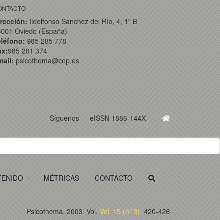
ONTACTO
rección:
Ildelfonso Sánchez del Río, 4, 1º B
3001 Oviedo (España)
eléfono:
985 285 778
ax:
985 281 374
ail:
psicothema@cop.es
Síguenos
eISSN 1886-144X
TENIDO
MÉTRICAS
CONTACTO
Psicothema, 2003. Vol.
Vol. 15 (nº 3).
420-426