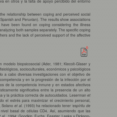
iva en otros y la falta de apoyo percibido del entorno
he relationship between coping and perceived social
 (Spanish and Peruvian). The results show associations
s have been found on coping considering the illness
nalyzing both samples separately. The specific coping
hers and the lack of perceived support of the affective
 modelo biopsicosocial (Ader, 1981; Kiecolt-Glaser y
isiológicos, socioculturales, económicos y psicológicos
o a cabo diversas investigaciones con el objetivo de
ocompetencia y en la progresión de la infección por el
tos de la competencia inmune y en estados afectivos
ticamente significativa entre la presencia de un alto
iga y la práctica correcta de autocuidados. Leserman
et
ndo el estrés para maximizar el crecimiento personal,
a, Solano
et al.
(1993) ha relacionado tener ‘
espíritu de
 nivel basal de células CD4. Así, asumiendo que las
t al.
, 1994; Goodkin, Fuchs, Feaster, Leeka y Dickson-