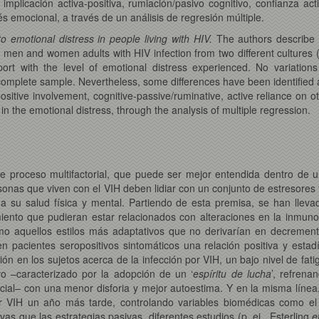
implicación activa-positiva, rumiación/pasivo cognitivo, confianza act
rés emocional, a través de un análisis de regresión múltiple.
o emotional distress in people living with HIV.
The authors describe t
9 men and women adults with HIV infection from two different cultures
ort with the level of emotional distress experienced. No variation
omplete sample. Nevertheless, some differences have been identified a
ositive involvement, cognitive-passive/ruminative, active reliance on ot
n the emotional distress, through the analysis of multiple regression.
 proceso multifactorial, que puede ser mejor entendida dentro de un
sonas que viven con el VIH deben lidiar con un conjunto de estresores f
 su salud física y mental. Partiendo de esta premisa, se han llevad
ntamiento que pudieran estar relacionados con alteraciones en la inmun
mo aquellos estilos más adaptativos que no derivarían en decremen
pacientes seropositivos sintomáticos una relación positiva y estadís
n en los sujetos acerca de la infección por VIH, un bajo nivel de fat
vo –caracterizado por la adopción de un ‘
espíritu de lucha
’, refrena
cial– con una menor disforia y mejor autoestima. Y en la misma líne
r VIH un año más tarde, controlando variables biomédicas como el
as que las estrategias pasivas, diferentes estudios (p. ej., Esterling
e