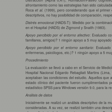
afrontamiento como las estrategias han sido calculad
Roca
et al.
(1999), pero considerando que el primer e
descriptivos, no hay posibilidad de comparación, resp
Distrés emocional
(HADS-T): Medido por la combinaci
en el Hospital (HADS) de Zigmond y Snaith (1983).
Apoyo percibido por el entorno afectivo
: Evaluado co
familiares, amigos)? 1 ningún apoyo a 5 muy apoyado
Apoyo percibido por el entorno sanitario
: Evaluado
enfermeras, psicólogos, etc.)? 1 ningún apoyo a 5 m
Procedimiento
La evaluación se llevó a cabo en el Servicio de Medic
Hospital Nacional Edgardo Rebagliati Martins (Lima, 
aceptaban las condiciones del estudio. Aquellos que
estado clínico del paciente fueron cumplimentados po
estadístico SPSS para Windows versión 9.0, para la real
Análisis de datos
Inicialmente se realizó un análisis descriptivo de la 
consideradas. A su vez, se realizó también una descrip