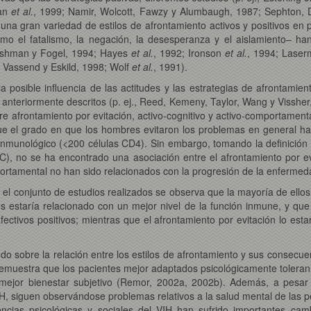
man
et al.
, 1999; Namir, Wolcott, Fawzy y Alumbaugh, 1987; Sephton, 
una gran variedad de estilos de afrontamiento activos y positivos en
omo el fatalismo, la negación, la desesperanza y el aislamiento– ha
eishman y Fogel, 1994; Hayes
et al.
, 1992; Ironson
et al.
, 1994; Lase
; Vassend y Eskild, 1998; Wolf
et al.
, 1991).
a posible influencia de las actitudes y las estrategias de afrontamien
 anteriormente descritos (p. ej., Reed, Kemeny, Taylor, Wang y Visshe
re afrontamiento por evitación, activo-cognitivo y activo-comportamenta
el grado en que los hombres evitaron los problemas en general ha
 inmunológico (<200 células CD4). Sin embargo, tomando la definición
), no se ha encontrado una asociación entre el afrontamiento por e
mportamental no han sido relacionados con la progresión de la enfermed
r el conjunto de estudios realizados se observa que la mayoría de ello
estaría relacionado con un mejor nivel de la función inmune, y que e
ectivos positivos; mientras que el afrontamiento por evitación lo est
do sobre la relación entre los estilos de afrontamiento y sus consecue
 demuestra que los pacientes mejor adaptados psicológicamente toleran 
mejor bienestar subjetivo (Remor, 2002a, 2002b). Además, a pesar 
VIH, siguen observándose problemas relativos a la salud mental de las 
cias psicológicas y sociales del VIH han sufrido importantes ca