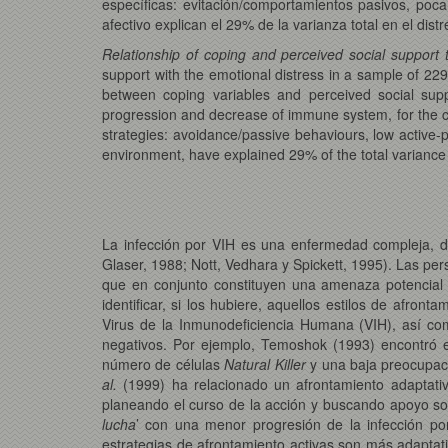
específicas: evitación/comportamientos pasivos, poca 
afectivo explican el 29% de la varianza total en el dist
Relationship of coping and perceived social support t
support with the emotional distress in a sample of 22
between coping variables and perceived social supp
progression and decrease of immune system, for the c
strategies: avoidance/passive behaviours, low active-p
environment, have explained 29% of the total variance i
La infección por VIH es una enfermedad compleja, de
Glaser, 1988; Nott, Vedhara y Spickett, 1995). Las per
que en conjunto constituyen una amenaza potencial a
identificar, si los hubiere, aquellos estilos de afro
Virus de la Inmunodeficiencia Humana (VIH), así co
negativos. Por ejemplo, Temoshok (1993) encontró en 
número de células
Natural Killer
y una baja preocupació
al.
(1999) ha relacionado un afrontamiento adaptati
planeando el curso de la acción y buscando apoyo so
lucha
’ con una menor progresión de la infección po
estrategias de afrontamiento activas son más adaptativ