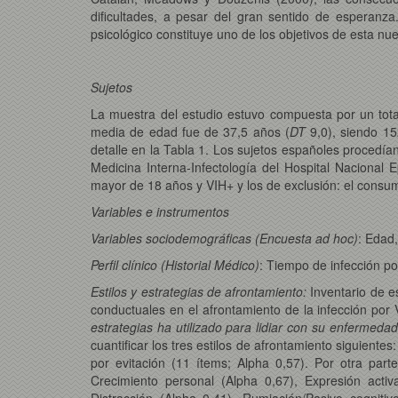
dificultades, a pesar del gran sentido de esperanza. 
psicológico constituye uno de los objetivos de esta nue
Sujetos
La muestra del estudio estuvo compuesta por un tot
media de edad fue de 37,5 años (
DT
9,0), siendo 15
detalle en la Tabla 1. Los sujetos españoles procedía
Medicina Interna-Infectología del Hospital Nacional Ep
mayor de 18 años y VIH+ y los de exclusión: el consum
Variables e instrumentos
Variables sociodemográficas (Encuesta ad hoc)
: Edad,
Perfil clínico (Historial Médico)
: Tiempo de infección po
Estilos y estrategias de afrontamiento:
Inventario de e
conductuales en el afrontamiento de la infección por
estrategias ha utilizado para lidiar con su enfermeda
cuantificar los tres estilos de afrontamiento siguiente
por evitación (11 ítems; Alpha 0,57). Por otra part
Crecimiento personal (Alpha 0,67), Expresión activ
Distracción (Alpha 0,41), Rumiación/Pasivo cogniti