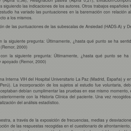
as siguiendo las indicaciones de los autores. Otros trabajos españole
studio ha variado las puntuaciones en la baremación con relación al
ecto a los mismos.
ón de las puntuaciones de las subescalas de Ansiedad (HADS-A) y D
n la siguiente pregunta: Últimamente, ¿hasta qué punto se ha sentid
 (Remor, 2000)
 con la siguiente pregunta: Últimamente, ¿hasta qué punto se ha 
uy apoyado (Remor, 2000)
ina Interna VIH del Hospital Universitario La Paz (Madrid, España) y e
Perú). La incorporación de los sujetos al estudio fue voluntaria, de
 aceptaban debían cumplimentar las pruebas en ese mismo momento, en 
steriormente con la Historia Clínica del paciente. Una vez recogido
ización del análisis estadístico.
muestra, a través de la exposición de frecuencias, medias y desviacione
ción de las respuestas recogidas en el cuestionario de afrontamiento.