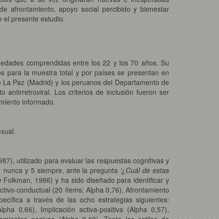
s de afrontamiento, apoyo social percibido y bienestar
e el presente estudio.
 edades comprendidas entre los 22 y los 70 años. Su
os para la muestra total y por países se presentan en
rio La Paz (Madrid) y los peruanos del Departamento de
 antirretroviral. Los criterios de inclusión fueron ser
imiento informado.
xual.
87), utilizado para evaluar las respuestas cognitivas y
 1 nunca y 5 siempre, ante la pregunta
‘¿Cuál de estas
 Folkman, 1986) y ha sido diseñado para identificar y
 activo-conductual (20 ítems; Alpha 0,76), Afrontamiento
ecífica a través de las ocho estrategias siguientes:
ha 0,66), Implicación activa-positiva (Alpha 0,57),
amientos pasivos (Alpha 0,19). Tanto los estilos de