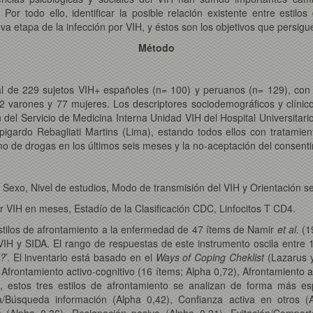
Por todo ello, identificar la posible relación existente entre estilo
va etapa de la infección por VIH, y éstos son los objetivos que persigu
Método
al de 229 sujetos VIH+ españoles (n= 100) y peruanos (n= 129), con
2 varones y 77 mujeres. Los descriptores sociodemográficos y clínic
n del Servicio de Medicina Interna Unidad VIH del Hospital Universita
igardo Rebagliati Martins (Lima), estando todos ellos con tratamiento
o de drogas en los últimos seis meses y la no-aceptación del consent
 Sexo, Nivel de estudios, Modo de transmisión del VIH y Orientación se
r VIH en meses, Estadío de la Clasificación CDC, Linfocitos T CD4.
stilos de afrontamiento a la enfermedad de 47 ítems de Namir
et al.
(19
 VIH y SIDA. El rango de respuestas de este instrumento oscila entre
d?
’. El inventario está basado en el
Ways of Coping Cheklist
(Lazarus y
s: Afrontamiento activo-cognitivo (16 ítems; Alpha 0,72), Afrontamiento
e, estos tres estilos de afrontamiento se analizan de forma más esp
a/Búsqueda información (Alpha 0,42), Confianza activa en otros (Alp
vo (Alpha 0,36), Resignación pasiva (Alpha 0,21), Evitación/Comport