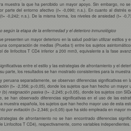
era muestra la que ha percibido un mayor apoyo. Sin embargo, no se 
r parte del entorno afectivo (
t
= -0,090; n.s.). En cuanto al distrés
(t= -0,242; n.s.). De la misma forma, los niveles de ansiedad (t= -0,
nto según la etapa de la enfermedad y el deterioro inmunológico
ue presenten un mayor deterioro en la salud podrían utilizar estilos y 
una comparación de medias (Prueba t) entre los sujetos asintomáticos
l de linfocitos T CD4 inferior a 200 mm3, equivalente a la fase avanza
gnificativas entre el estilo y las estrategias de afrontamiento y el deter
 su parte, los resultados se han mostrado consistentes para la muestra
y peruana separadamente, se observan diferencias significativas en l
mación
(t= -2,356; p<0,05), donde los sujetos que han hecho un mayor 
y (b)
resignación pasiva
(t= -2,245; p<0,05), donde los sujetos con SI
, se han observado diferencias significativas en el uso de las estra
 la muestra española, los sujetos que han hecho mayor uso de esta est
nto por evitación
(t= 2,346; p<0,05) que ha sido empleada en mayor med
trategias de afrontamiento no se han encontrado diferencias signifi
 de Linfocitos T CD4), respectivamente, como variables independientes.