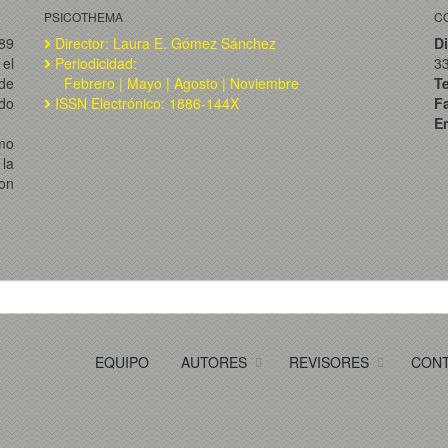
PSICOTHEMA
C
989
Director: Laura E. Gómez Sánchez
Di
el
Periodicidad:
3
de
Febrero | Mayo | Agosto | Noviembre
T
ado
ISSN Electrónico: 1886-144X
F
Em
omo
la
on
EQUIPO
AUTORES
REVISORES
CON