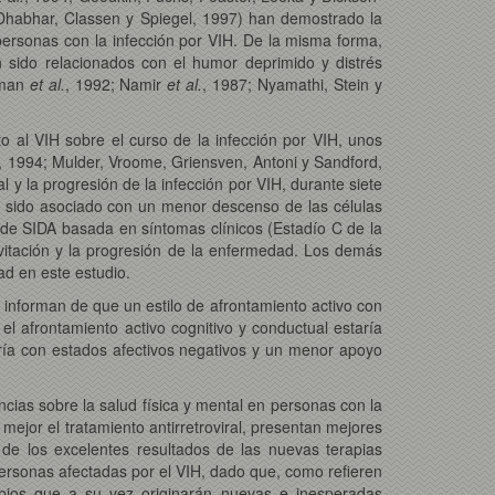
Dhabhar, Classen y Spiegel, 1997) han demostrado la
 personas con la infección por VIH. De la misma forma,
n sido relacionados con el humor deprimido y distrés
rman
et al.
, 1992; Namir
et al.
, 1987; Nyamathi, Stein y
to al VIH sobre el curso de la infección por VIH, unos
r, 1994; Mulder, Vroome, Griensven, Antoni y Sandford,
l y la progresión de la infección por VIH, durante siete
 sido asociado con un menor descenso de las células
 de SIDA basada en síntomas clínicos (Estadío C de la
vitación y la progresión de la enfermedad. Los demás
ad en este estudio.
s informan de que un estilo de afrontamiento activo con
l afrontamiento activo cognitivo y conductual estaría
aría con estados afectivos negativos y un menor apoyo
ncias sobre la salud física y mental en personas con la
mejor el tratamiento antirretroviral, presentan mejores
de los excelentes resultados de las nuevas terapias
personas afectadas por el VIH, dado que, como refieren
mbios que a su vez originarán nuevas e inesperadas