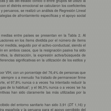
s y las del estado clínico o entre grupos se utilizó la
con el distrés emocional se calcularon los coeficientes
y peruanos, se realizó un análisis de Regresión Lineal
rategias de afrontamiento específicas y el apoyo social
e medias entre países se presentan en la Tabla 2. Al
ciones en los ítems dividida por el número de ítems
or medida, seguido por el activo-conductual, siendo el
ién en ambos casos, que la resignación pasiva ha sido
itiva, la distracción, la expresión activa/búsqueda de
encias significativas en la utilización de los estilos y
n por VIH, con un porcentaje del 76,4% de personas que
e siempre o a menudo ‘ha tratado de permanecer firme
rte, el 97,8% nunca o a veces ‘ha intentado reducir la
gas de lo habitual’; y el 96,5% nunca o a veces ‘se ha
nitivas han sido claramente las más utilizadas por la
cibido del entorno sanitario han sido 3,91 (
DT
1,16) y
tra española y la peruana para el apoyo percibido del