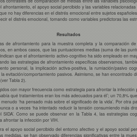
s contrastes de comparación de medias entre las variables psicológica
l afrontamiento, el apoyo social percibido y las variables relacionadas 
ue no hay diferencias en el distrés emocional entre sujetos españoles 
ecir el distrés emocional, tomando como variables predictoras las est
Resultados
egias de afrontamiento para la muestra completa y la comparación d
s, en ambos casos, que las puntuaciones medias (suma de las puntua
indican que el afrontamiento activo-cognitivo ha sido empleado en may
orando las estrategias de afrontamiento específicas observamos, tamb
o personal, la implicación activa-positiva, la rumiación/pasivo cogn
, la evitación/comportamiento pasivos. Asimismo, se han encontrado difer
(ver Tabla 2).
gidos con mayor frecuencia como estrategia para afrontar la infecció
abía qué tratamientos eran los más adecuados para él’; un 70,8% qu
menudo ‘ha pensado más sobre el significado de la vida’. Por otra pa
nunca o a veces ‘ha intentado reducir la tensión consumiendo más dro
el SIDA’. Como se puede observar en la Tabla 4, las estrategias cog
 afrontar la infección por VIH.
a el apoyo social percibido del entorno afectivo y el apoyo social per
s medidas, se han observado diferencias significativas entre la mues