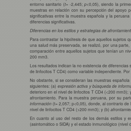
entorno sanitario (
t
= -2,445;
p
<0,05), siendo la prim
muestras en relación con su percepción del apoyo po
significativas entre la muestra española y la peruana 
diferencias significativas.
Diferencias en los estilos y estrategias de afrontamie
Para contrastar la hipótesis de que aquellos sujetos q
una salud más preservada, se realizó, por una parte, 
comparación entre aquellos sujetos que tenían un nive
200 mm3.
Los resultados indican la no existencia de diferencias si
de linfocitos T CD4) como variable independiente. Por
No obstante, si se consideran las muestras española 
siguientes: (a)
expresión activa y búsqueda de infor
deterioro en el nivel de linfocitos T CD4 (<200 mm3); 
afrontamiento. Para la muestra peruana, por su parte
información
(t= 2,057; p<0,05), donde, al contrario de
nivel de linfocitos T CD4 (>200 mm3); y (b)
afrontamie
En cuanto al uso del resto de los demás estilos y es
(asintomático o SIDA) y el estado inmunológico (nivel