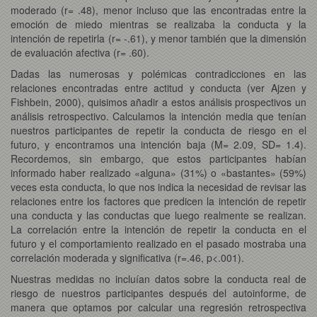
moderado (r= .48), menor incluso que las encontradas entre la
emoción de miedo mientras se realizaba la conducta y la
intención de repetirla (r= -.61), y menor también que la dimensión
de evaluación afectiva (r= .60).
Dadas las numerosas y polémicas contradicciones en las
relaciones encontradas entre actitud y conducta (ver Ajzen y
Fishbein, 2000), quisimos añadir a estos análisis prospectivos un
análisis retrospectivo. Calculamos la intención media que tenían
nuestros participantes de repetir la conducta de riesgo en el
futuro, y encontramos una intención baja (M= 2.09, SD= 1.4).
Recordemos, sin embargo, que estos participantes habían
informado haber realizado «alguna» (31%) o «bastantes» (59%)
veces esta conducta, lo que nos indica la necesidad de revisar las
relaciones entre los factores que predicen la intención de repetir
una conducta y las conductas que luego realmente se realizan.
La correlación entre la intención de repetir la conducta en el
futuro y el comportamiento realizado en el pasado mostraba una
correlación moderada y significativa (r=.46, p<.001).
Nuestras medidas no incluían datos sobre la conducta real de
riesgo de nuestros participantes después del autoinforme, de
manera que optamos por calcular una regresión retrospectiva