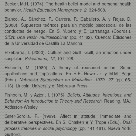
Becker, M.H. (1974). The health belief model and personal health
behavior.
Health Education Monographs, 2,
324-508.
Blanco, A., Sánchez, F., Carrera, P., Caballero, A. y Rojas, D.
(2000). Supuestos teóricos para un modelo psicosocial de las
conductas de riesgo. En S. Yubero y E. Larrañaga (Coords.),
SIDA: Una visión multidisciplinar
(pp. 41-62). Cuenca: Ediciones
de la Universidad de Castilla-La Mancha.
Etxebarría, I. (2000). Culture and Guilt: Guilt, an emotion under
suspicion.
Psicothema, 12
, 101-108.
Fishbein, M. (1980). A theory of reasoned action: Some
applications and implications. En H.E. Howe Jr. y M.M. Page
(Eds.),
Nebraska Symposium on Motivation, 1979, 27
(pp. 65-
116). Lincoln: University of Nebraska Press.
Fishbein, M. y Azjen, I. (1975
)
.
Beliefs, Attitudes, Intentions, and
Behavior: An Introduction to Theory and Research.
Reading, MA.:
Addisson-Wesley.
Giner-Sorolla, R. (1999). Affect in attitude. Immediate and
deliberative perspectives. En S. Chaiken e Y. Trope (Eds.),
Dual
process theories in social psychology
(pp. 441-461). Nueva York:
Guilford.