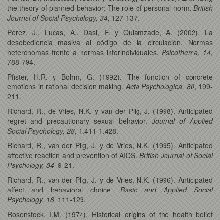
the theory of planned behavior: The role of personal norm.
British
Journal of Social Psychology, 34,
127-137.
Pérez, J., Lucas, A., Dasi, F. y Quiamzade, A. (2002). La
desobediencia masiva al código de la circulación. Normas
heterónomas frente a normas interindividuales.
Psicothema, 14,
788-794.
Pfister, H.R. y Bohm, G. (1992). The function of concrete
emotions in rational decision making.
Acta Psychologica, 80
, 199-
211.
Richard, R., de Vries, N.K. y van der Plig, J. (1998). Anticipated
regret and precautionary sexual behavior.
Journal of Applied
Social Psychology, 28
, 1.411-1.428.
Richard, R., van der Plig, J. y de Vries, N.K. (1995). Anticipated
affective reaction and prevention of AIDS.
British Journal of Social
Psychology, 34
, 9-21.
Richard, R., van der Plig, J. y de Vries, N.K. (1996). Anticipated
affect and behavioral choice.
Basic and Applied Social
Psychology, 18
, 111-129.
Rosenstock, I.M. (1974). Historical origins of the health belief