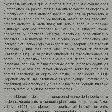
explicar la diferencia que queremos subrayar entre evaluaciones
y emociones. La pasión implica una alta activación fisiológica y la
dirección de nuestra atención hacia lo que nos ha provocado la
reacción. Cuando está de por medio la pasión, se nos hace difícil
prestar atención a nada más; tan sólo cuando la intensidad
disminuye podemos empezar a «evaluar» la situación, tomar
decisiones y coordinar nuestras reacciones conductuales y
cognitivas. La mayoría de las teorías sobre emociones que
incluyen evaluación cognitiva («appraisal») aceptan una reacción
inmediata y una más lenta que implica mayor deliberación
(Lazarus, 1991). Sería posible entender las reacciones afectivas
como una dimensión continua que fuera desde una reacción
inmediata, con una mínima participación de procesos cognitivos
superiores, a otra con mayor elaboración sobre los pros y los
contras asociados al objeto de actitud (Giner-Sorolla, 1999).
Dependiendo de las circunstancias (p.e. tiempo, motivación y
capacidad) las emociones y/o las evaluaciones podrían influir de
manera diferencial en los comportamientos.
La consideración de las emociones en el marco de la teoría de la
acción razonada y de la conducta planificada no es nueva. Ajzen
y Driver (1991), por ejemplo, encuentran útil la distinción entre
creencias afectivas y creencias instrumentales, y esto les permite