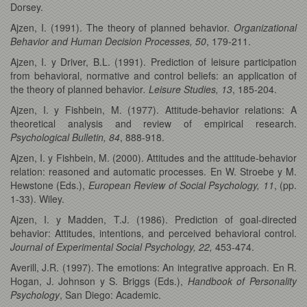
Dorsey.
Ajzen, I. (1991). The theory of planned behavior.
Organizational
Behavior and Human Decision Processes, 50
, 179-211.
Ajzen, I. y Driver, B.L. (1991). Prediction of leisure participation
from behavioral, normative and control beliefs: an application of
the theory of planned behavior
. Leisure Studies, 13
, 185-204.
Ajzen, I. y Fishbein, M. (1977). Attitude-behavior relations: A
theoretical analysis and review of empirical research.
Psychological Bulletin, 84
, 888-918.
Ajzen, I. y Fishbein, M. (2000). Attitudes and the attitude-behavior
relation: reasoned and automatic processes. En W. Stroebe y M.
Hewstone (Eds.),
European Review of Social Psychology, 11
, (pp.
1-33). Wiley.
Ajzen, I. y Madden, T.J. (1986). Prediction of goal-directed
behavior: Attitudes, intentions, and perceived behavioral control.
Journal of Experimental Social Psychology, 22,
453-474.
Averill, J.R. (1997). The emotions: An integrative approach. En R.
Hogan, J. Johnson y S. Briggs (Eds.),
Handbook of Personality
Psychology
, San Diego: Academic.