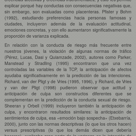
explicar porqué hay conductas con consecuencias negativas que,
sin embargo, son evaluadas como placenteras. Pfister y Bohm
(1992), estudiando preferencias hacia personas famosas y
ciudades, incluyeron además de la evaluación actitudinal,
emociones concretas, y con ello aumentaron significativamente la
proporción de varianza explicada.
En relación con la conducta de riesgo más frecuente entre
nuestros jóvenes, la violación de algunas normas de tráfico
(Pérez, Lucas, Dasi y Quiamzade, 2002), autores como Parker,
Manstead y Stradling (1995) encontraron que una vez
controladas las variables de la TCP, la anticipación de afectos
ayudaba significativamente en la predicción de las intenciones.
Richard, van der Pligt y de Vries (1995, 1996), y Richard, de Vries
y van der Pligt (1998) pudieron observar que actitud y
anticipación de culpa son constructos diferentes que se
complementan en la predicción de la conducta sexual de riesgo.
Sheeran y Orbell (1999) incluyeron también la anticipación de
culpa, y encontraron resultados similares: la anticipación de
sentimientos de culpa, esa «emoción bajo sospecha» (Etxebarría,
2000), junto con las normas descriptivas (lo que los otros hacen)
versus prescriptivas (lo que los demás dicen que debería
hacerse), explicaba gran parte de la varianza en la intención de