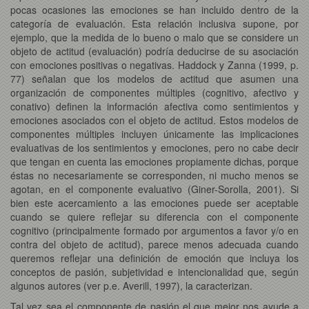
pocas ocasiones las emociones se han incluido dentro de la
categoría de evaluación. Esta relación inclusiva supone, por
ejemplo, que la medida de lo bueno o malo que se considere un
objeto de actitud (evaluación) podría deducirse de su asociación
con emociones positivas o negativas. Haddock y Zanna (1999, p.
77) señalan que los modelos de actitud que asumen una
organización de componentes múltiples (cognitivo, afectivo y
conativo) definen la información afectiva como sentimientos y
emociones asociados con el objeto de actitud. Estos modelos de
componentes múltiples incluyen únicamente las implicaciones
evaluativas de los sentimientos y emociones, pero no cabe decir
que tengan en cuenta las emociones propiamente dichas, porque
éstas no necesariamente se corresponden, ni mucho menos se
agotan, en el componente evaluativo (Giner-Sorolla, 2001). Si
bien este acercamiento a las emociones puede ser aceptable
cuando se quiere reflejar su diferencia con el componente
cognitivo (principalmente formado por argumentos a favor y/o en
contra del objeto de actitud), parece menos adecuada cuando
queremos reflejar una definición de emoción que incluya los
conceptos de pasión, subjetividad e intencionalidad que, según
algunos autores (ver p.e. Averill, 1997), la caracterizan.
Tal vez sea el componente de pasión el que mejor nos ayude a