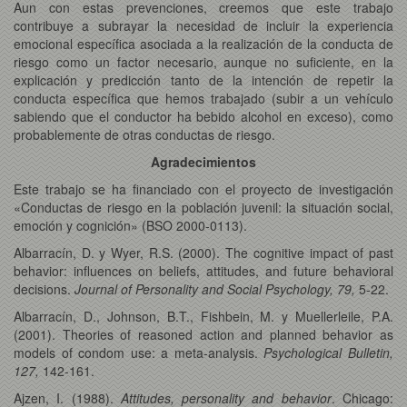
Aun con estas prevenciones, creemos que este trabajo
contribuye a subrayar la necesidad de incluir la experiencia
emocional específica asociada a la realización de la conducta de
riesgo como un factor necesario, aunque no suficiente, en la
explicación y predicción tanto de la intención de repetir la
conducta específica que hemos trabajado (subir a un vehículo
sabiendo que el conductor ha bebido alcohol en exceso), como
probablemente de otras conductas de riesgo.
Agradecimientos
Este trabajo se ha financiado con el proyecto de investigación
«Conductas de riesgo en la población juvenil: la situación social,
emoción y cognición» (BSO 2000-0113).
Albarracín, D. y Wyer, R.S. (2000). The cognitive impact of past
behavior: influences on beliefs, attitudes, and future behavioral
decisions.
Journal of Personality and Social Psychology, 79,
5-22.
Albarracín, D., Johnson, B.T., Fishbein, M. y Muellerleile, P.A.
(2001). Theories of reasoned action and planned behavior as
models of condom use: a meta-analysis.
Psychological Bulletin,
127,
142-161.
Ajzen, I. (1988).
Attitudes, personality and behavior
. Chicago: