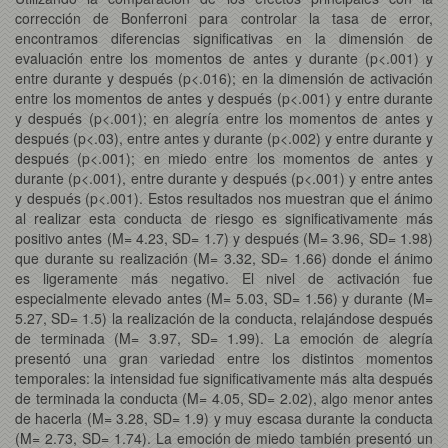
corrección de Bonferroni para controlar la tasa de error,
encontramos diferencias significativas en la dimensión de
evaluación entre los momentos de antes y durante (p<.001) y
entre durante y después (p<.016); en la dimensión de activación
entre los momentos de antes y después (p<.001) y entre durante
y después (p<.001); en alegría entre los momentos de antes y
después (p<.03), entre antes y durante (p<.002) y entre durante y
después (p<.001); en miedo entre los momentos de antes y
durante (p<.001), entre durante y después (p<.001) y entre antes
y después (p<.001). Estos resultados nos muestran que el ánimo
al realizar esta conducta de riesgo es significativamente más
positivo antes (M= 4.23, SD= 1.7) y después (M= 3.96, SD= 1.98)
que durante su realización (M= 3.32, SD= 1.66) donde el ánimo
es ligeramente más negativo. El nivel de activación fue
especialmente elevado antes (M= 5.03, SD= 1.56) y durante (M=
5.27, SD= 1.5) la realización de la conducta, relajándose después
de terminada (M= 3.97, SD= 1.99). La emoción de alegría
presentó una gran variedad entre los distintos momentos
temporales: la intensidad fue significativamente más alta después
de terminada la conducta (M= 4.05, SD= 2.02), algo menor antes
de hacerla (M= 3.28, SD= 1.9) y muy escasa durante la conducta
(M= 2.73, SD= 1.74). La emoción de miedo también presentó un