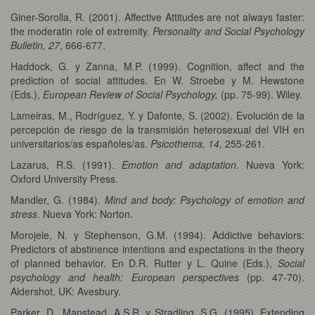
Giner-Sorolla, R. (2001). Affective Attitudes are not always faster:
the moderatin role of extremity.
Personality and Social Psychology
Bulletin, 27
, 666-677.
Haddock, G. y Zanna, M.P. (1999). Cognition, affect and the
prediction of social attitudes. En W. Stroebe y M. Hewstone
(Eds.),
European Review of Social Psychology,
(pp. 75-99). Wiley.
Lameiras, M., Rodríguez, Y. y Dafonte, S. (2002). Evolución de la
percepción de riesgo de la transmisión heterosexual del VIH en
universitarios/as españoles/as.
Psicothema, 14,
255-261.
Lazarus, R.S. (1991).
Emotion and adaptation
. Nueva York:
Oxford University Press.
Mandler, G. (1984).
Mind and body: Psychology of emotion and
stress
. Nueva York: Norton.
Morojele, N. y Stephenson, G.M. (1994). Addictive behaviors:
Predictors of abstinence intentions and expectations in the theory
of planned behavior. En D.R. Rutter y L. Quine (Eds.),
Social
psychology and health: European perspectives
(pp. 47-70).
Aldershot, UK: Avesbury.
Parker, D., Manstead, A.S.R. y Stradling
,
S.G. (1995). Extending