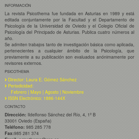
INFORMACIÓN
La revista Psicothema fue fundada en Asturias en 1989 y está
editada conjuntamente por la Facultad y el Departamento de
Psicología de la Universidad de Oviedo y el Colegio Oficial de
Psicología del Principado de Asturias. Publica cuatro números al
año.
Se admiten trabajos tanto de investigación básica como aplicada,
pertenecientes a cualquier ámbito de la Psicología, que
previamente a su publicación son evaluados anónimamente por
revisores externos.
PSICOTHEMA
Director: Laura E. Gómez Sánchez
Periodicidad:
Febrero | Mayo | Agosto | Noviembre
ISSN Electrónico: 1886-144X
CONTACTO
Dirección:
Ildelfonso Sánchez del Río, 4, 1º B
33001 Oviedo (España)
Teléfono:
985 285 778
Fax:
985 281 374