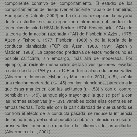
componente conativo del comportamiento. El estudio de los
comportamientos de riesgo (ver el reciente trabajo de Lameiras,
Rodríguez y Dafonte, 2002) no ha sido una excepción: la mayoría
de los estudios se han organizado alrededor del modelo de
creencias de salud (HBM de Becker, 1974; Rosenstock, 1974), de
la teoría de la acción razonada (TAR de Fishbein y Azjen, 1975;
Ajzen y Fishbein, 1977; Fishbein, 1980) y de la teoría de la
conducta planificada (TCP de Ajzen, 1988, 1991; Ajzen y
Madden, 1986). La capacidad predictiva de estos modelos no es
posible calificarla, sin embargo, más allá de moderada. Por
ejemplo, un reciente metaanálisis de las investigaciones llevadas
a cabo desde la TAR y de la TCP en torno al uso del preservativo
(Albarracín, Johnson, Fishbein y Muellerleile, 2001, p. 5), señala
una relación moderada (r.= .45) con las intenciones, parecida a la
que éstas mantienen con las actitudes (r.= .58) y con el control
percibido (r.= .45), aunque algo mayor que la que se perfila con
las normas subjetivas (r.= .39), variables todas ellas centrales en
ambas teorías. Todo ello con la particularidad de que cuando se
controla el efecto de la conducta pasada, se reduce la influencia
de las normas y del control percibido sobre la intención de usar el
preservativo, aunque se mantiene la influencia de las actitudes
(Albarracín et al., 2001).