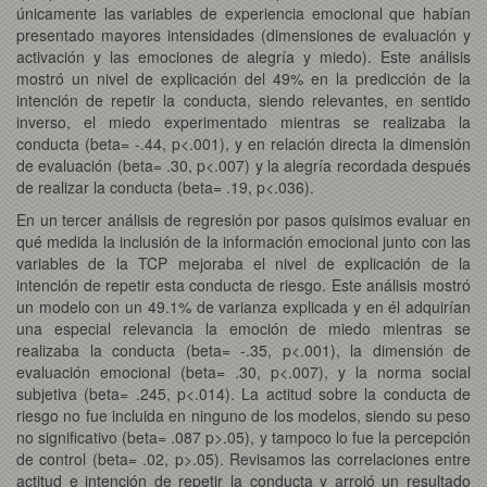
únicamente las variables de experiencia emocional que habían
presentado mayores intensidades (dimensiones de evaluación y
activación y las emociones de alegría y miedo). Este análisis
mostró un nivel de explicación del 49% en la predicción de la
intención de repetir la conducta, siendo relevantes, en sentido
inverso, el miedo experimentado mientras se realizaba la
conducta (beta= -.44, p<.001), y en relación directa la dimensión
de evaluación (beta= .30, p<.007) y la alegría recordada después
de realizar la conducta (beta= .19, p<.036).
En un tercer análisis de regresión por pasos quisimos evaluar en
qué medida la inclusión de la información emocional junto con las
variables de la TCP mejoraba el nivel de explicación de la
intención de repetir esta conducta de riesgo. Este análisis mostró
un modelo con un 49.1% de varianza explicada y en él adquirían
una especial relevancia la emoción de miedo mientras se
realizaba la conducta (beta= -.35, p<.001), la dimensión de
evaluación emocional (beta= .30, p<.007), y la norma social
subjetiva (beta= .245, p<.014). La actitud sobre la conducta de
riesgo no fue incluida en ninguno de los modelos, siendo su peso
no significativo (beta= .087 p>.05), y tampoco lo fue la percepción
de control (beta= .02, p>.05). Revisamos las correlaciones entre
actitud e intención de repetir la conducta y arrojó un resultado