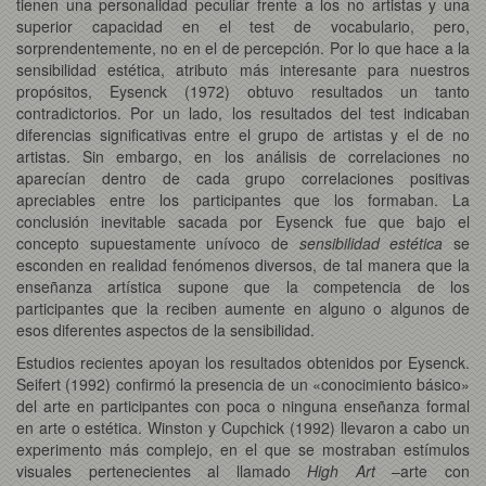
tienen una personalidad peculiar frente a los no artistas y una
superior capacidad en el test de vocabulario, pero,
sorprendentemente, no en el de percepción. Por lo que hace a la
sensibilidad estética, atributo más interesante para nuestros
propósitos, Eysenck (1972) obtuvo resultados un tanto
contradictorios. Por un lado, los resultados del test indicaban
diferencias significativas entre el grupo de artistas y el de no
artistas. Sin embargo, en los análisis de correlaciones no
aparecían dentro de cada grupo correlaciones positivas
apreciables entre los participantes que los formaban. La
conclusión inevitable sacada por Eysenck fue que bajo el
concepto supuestamente unívoco de
sensibilidad estética
se
esconden en realidad fenómenos diversos, de tal manera que la
enseñanza artística supone que la competencia de los
participantes que la reciben aumente en alguno o algunos de
esos diferentes aspectos de la sensibilidad.
Estudios recientes apoyan los resultados obtenidos por Eysenck.
Seifert (1992) confirmó la presencia de un «conocimiento básico»
del arte en participantes con poca o ninguna enseñanza formal
en arte o estética. Winston y Cupchick (1992) llevaron a cabo un
experimento más complejo, en el que se mostraban estímulos
visuales pertenecientes al llamado
High Art
–arte con