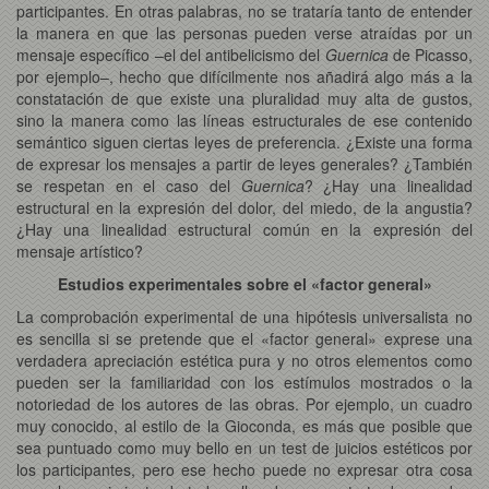
participantes. En otras palabras, no se trataría tanto de entender
la manera en que las personas pueden verse atraídas por un
mensaje específico –el del antibelicismo del
Guernica
de Picasso,
por ejemplo–, hecho que difícilmente nos añadirá algo más a la
constatación de que existe una pluralidad muy alta de gustos,
sino la manera como las líneas estructurales de ese contenido
semántico siguen ciertas leyes de preferencia. ¿Existe una forma
de expresar los mensajes a partir de leyes generales? ¿También
se respetan en el caso del
Guernica
? ¿Hay una linealidad
estructural en la expresión del dolor, del miedo, de la angustia?
¿Hay una linealidad estructural común en la expresión del
mensaje artístico?
Estudios experimentales sobre el «factor general»
La comprobación experimental de una hipótesis universalista no
es sencilla si se pretende que el «factor general» exprese una
verdadera apreciación estética pura y no otros elementos como
pueden ser la familiaridad con los estímulos mostrados o la
notoriedad de los autores de las obras. Por ejemplo, un cuadro
muy conocido, al estilo de la Gioconda, es más que posible que
sea puntuado como muy bello en un test de juicios estéticos por
los participantes, pero ese hecho puede no expresar otra cosa