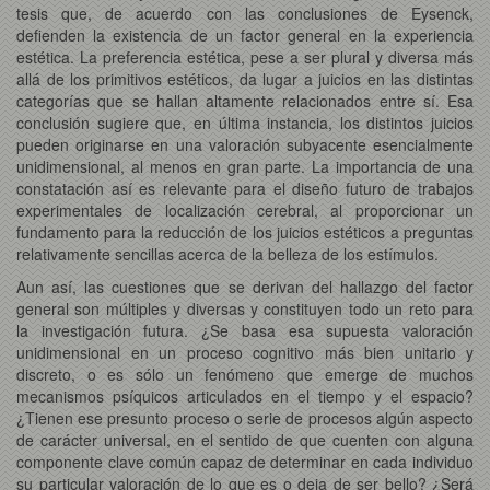
tesis que, de acuerdo con las conclusiones de Eysenck,
defienden la existencia de un factor general en la experiencia
estética. La preferencia estética, pese a ser plural y diversa más
allá de los primitivos estéticos, da lugar a juicios en las distintas
categorías que se hallan altamente relacionados entre sí. Esa
conclusión sugiere que, en última instancia, los distintos juicios
pueden originarse en una valoración subyacente esencialmente
unidimensional, al menos en gran parte. La importancia de una
constatación así es relevante para el diseño futuro de trabajos
experimentales de localización cerebral, al proporcionar un
fundamento para la reducción de los juicios estéticos a preguntas
relativamente sencillas acerca de la belleza de los estímulos.
Aun así, las cuestiones que se derivan del hallazgo del factor
general son múltiples y diversas y constituyen todo un reto para
la investigación futura. ¿Se basa esa supuesta valoración
unidimensional en un proceso cognitivo más bien unitario y
discreto, o es sólo un fenómeno que emerge de muchos
mecanismos psíquicos articulados en el tiempo y el espacio?
¿Tienen ese presunto proceso o serie de procesos algún aspecto
de carácter universal, en el sentido de que cuenten con alguna
componente clave común capaz de determinar en cada individuo
su particular valoración de lo que es o deja de ser bello? ¿Será