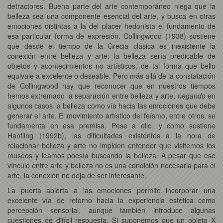
detractores. Buena parte del arte contemporáneo niega que la
belleza sea una componente esencial del arte, y busca en otras
emociones distintas a la del placer hedonista el fundamento de
esa particular forma de expresión. Collingwood (1938) sostiene
que desde el tiempo de la Grecia clásica es inexistente la
conexión entre belleza y arte: la belleza sería predicable de
objetos y acontecimientos no artísticos, de tal forma que bello
equivale a excelente o deseable. Pero más allá de la constatación
de Collingwood hay que reconocer que en nuestros tiempos
hemos extremado la separación entre belleza y arte,
negando
en
algunos casos la belleza como vía hacia las emociones que debe
generar el arte. El movimiento artístico del feísmo, entre otros, se
fundamenta en esa premisa. Pese a ello, y como sostiene
Hanfling (1992b), las dificultades existentes a la hora de
relacionar belleza y arte no impiden entender que visitemos los
museos y leamos poesía buscando la belleza. A pesar que ese
vínculo entre arte y belleza no es una condición necesaria para el
arte, la conexión no deja de ser interesante.
La puerta abierta a las emociones permite incorporar una
excelente vía de retorno hacia la experiencia estética como
percepción sensorial, aunque también introduce algunas
cuestiones de difícil respuesta. Si suponemos que un objeto X