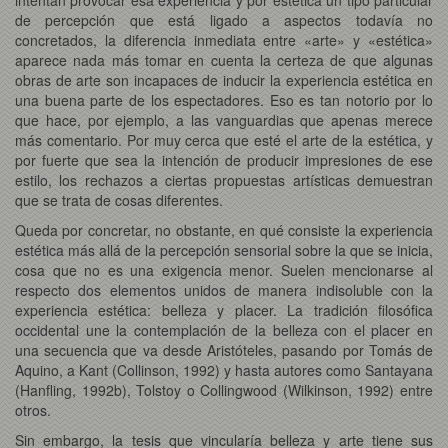
de percepción que está ligado a aspectos todavía no
concretados, la diferencia inmediata entre «arte» y «estética»
aparece nada más tomar en cuenta la certeza de que algunas
obras de arte son incapaces de inducir la experiencia estética en
una buena parte de los espectadores. Eso es tan notorio por lo
que hace, por ejemplo, a las vanguardias que apenas merece
más comentario. Por muy cerca que esté el arte de la estética, y
por fuerte que sea la intención de producir impresiones de ese
estilo, los rechazos a ciertas propuestas artísticas demuestran
que se trata de cosas diferentes.
Queda por concretar, no obstante, en qué consiste la experiencia
estética más allá de la percepción sensorial sobre la que se inicia,
cosa que no es una exigencia menor. Suelen mencionarse al
respecto dos elementos unidos de manera indisoluble con la
experiencia estética: belleza y placer. La tradición filosófica
occidental une la contemplación de la belleza con el placer en
una secuencia que va desde Aristóteles, pasando por Tomás de
Aquino, a Kant (Collinson, 1992) y hasta autores como Santayana
(Hanfling, 1992b), Tolstoy o Collingwood (Wilkinson, 1992) entre
otros.
Sin embargo, la tesis que vincularía belleza y arte tiene sus