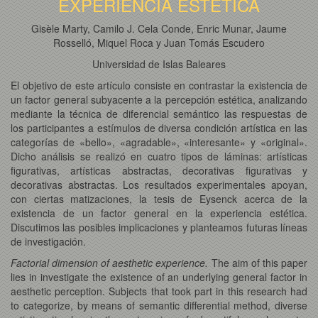
EXPERIENCIA ESTÉTICA
Gisèle Marty, Camilo J. Cela Conde, Enric Munar, Jaume
Rosselló, Miquel Roca y Juan Tomás Escudero
Universidad de Islas Baleares
El objetivo de este artículo consiste en contrastar la existencia de
un factor general subyacente a la percepción estética, analizando
mediante la técnica de diferencial semántico las respuestas de
los participantes a estímulos de diversa condición artística en las
categorías de «bello», «agradable», «interesante» y «original».
Dicho análisis se realizó en cuatro tipos de láminas: artísticas
figurativas, artísticas abstractas, decorativas figurativas y
decorativas abstractas. Los resultados experimentales apoyan,
con ciertas matizaciones, la tesis de Eysenck acerca de la
existencia de un factor general en la experiencia estética.
Discutimos las posibles implicaciones y planteamos futuras líneas
de investigación.
Factorial dimension of aesthetic experience.
The aim of this paper
lies in investigate the existence of an underlying general factor in
aesthetic perception. Subjects that took part in this research had
to categorize, by means of semantic differential method, diverse