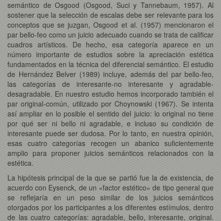
semántico de Osgood (Osgood, Suci y Tannebaum, 1957). Al
sostener que la selección de escalas debe ser relevante para los
conceptos que se juzgan, Osgood et al. (1957) mencionaron el
par bello-feo como un juicio adecuado cuando se trata de calificar
cuadros artísticos. De hecho, esa categoría aparece en un
número importante de estudios sobre la apreciación estética
fundamentados en la técnica del diferencial semántico. El estudio
de Hernández Belver (1989) incluye, además del par bello-feo,
las categorías de interesante-no interesante y agradable-
desagradable. En nuestro estudio hemos incorporado también el
par original-común, utilizado por Choynowski (1967). Se intenta
así ampliar en lo posible el sentido del juicio: lo original no tiene
por qué ser ni bello ni agradable, e incluso su condición de
interesante puede ser dudosa. Por lo tanto, en nuestra opinión,
esas cuatro categorías recogen un abanico suficientemente
amplio para proponer juicios semánticos relacionados con la
estética.
La hipótesis principal de la que se partió fue la de existencia, de
acuerdo con Eysenck, de un «factor estético» de tipo general que
se reflejaría en un peso similar de los juicios semánticos
otorgados por los participantes a los diferentes estímulos, dentro
de las cuatro categorías: agradable, bello, interesante, original.