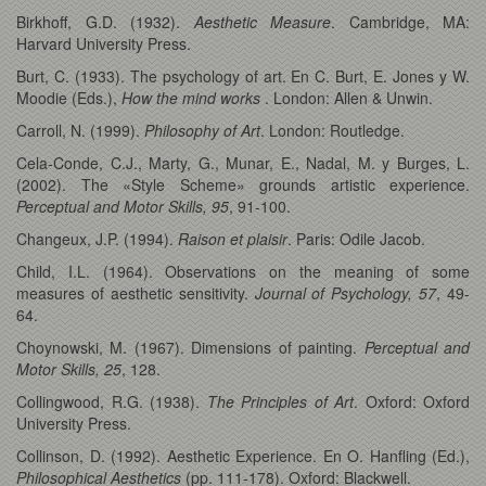
Birkhoff, G.D. (1932).
Aesthetic Measure
. Cambridge, MA:
Harvard University Press.
Burt, C. (1933). The psychology of art. En C. Burt, E. Jones y W.
Moodie (Eds.),
How the mind works
. London: Allen & Unwin.
Carroll, N. (1999).
Philosophy of Art
. London: Routledge.
Cela-Conde, C.J., Marty, G., Munar, E., Nadal, M. y Burges, L.
(2002). The «Style Scheme» grounds artistic experience.
Perceptual and Motor Skills, 95
, 91-100.
Changeux, J.P. (1994).
Raison et plaisir
. Paris: Odile Jacob.
Child, I.L. (1964). Observations on the meaning of some
measures of aesthetic sensitivity.
Journal of Psychology, 57
, 49-
64.
Choynowski, M. (1967). Dimensions of painting.
Perceptual and
Motor Skills, 25
, 128.
Collingwood, R.G. (1938).
The Principles of Art
. Oxford: Oxford
University Press.
Collinson, D. (1992). Aesthetic Experience. En O. Hanfling (Ed.),
Philosophical Aesthetics
(pp. 111-178). Oxford: Blackwell.