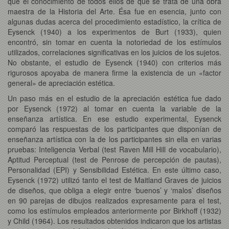
que el conocimiento de todos ellos de que se trata de una obra
maestra de la Historia del Arte. Ésa fue en esencia, junto con
algunas dudas acerca del procedimiento estadístico, la crítica de
Eysenck (1940) a los experimentos de Burt (1933), quien
encontró, sin tomar en cuenta la notoriedad de los estímulos
utilizados, correlaciones significativas en los juicios de los sujetos.
No obstante, el estudio de Eysenck (1940) con criterios más
rigurosos apoyaba de manera firme la existencia de un «factor
general» de apreciación estética.
Un paso más en el estudio de la apreciación estética fue dado
por Eysenck (1972) al tomar en cuenta la variable de la
enseñanza artística. En ese estudio experimental, Eysenck
comparó las respuestas de los participantes que disponían de
enseñanza artística con la de los participantes sin ella en varias
pruebas: Inteligencia Verbal (test Raven Mill Hill de vocabulario),
Aptitud Perceptual (test de Penrose de percepción de pautas),
Personalidad (EPI) y Sensibilidad Estética. En este último caso,
Eysenck (1972) utilizó tanto el test de Maitland Graves de juicios
de diseños, que obliga a elegir entre ‘buenos’ y ‘malos’ diseños
en 90 parejas de dibujos realizados expresamente para el test,
como los estímulos empleados anteriormente por Birkhoff (1932)
y Child (1964). Los resultados obtenidos indicaron que los artistas