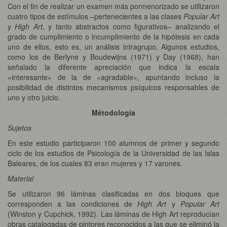
Con el fin de realizar un examen más pormenorizado se utilizaron
cuatro tipos de estímulos –pertenecientes a las clases
Popular Art
y
High Art
, y tanto abstractos como figurativos– analizando el
grado de cumplimiento o incumplimiento de la hipótesis en cada
uno de ellos, esto es, un análisis intragrupo. Algunos estudios,
como los de Berlyne y Boudewijns (1971) y Day (1968), han
señalado la diferente apreciación que indica la escala
«interesante» de la de «agradable», apuntando incluso la
posibilidad de distintos mecanismos psíquicos responsables de
uno y otro juicio.
Métodología
Sujetos
En este estudio participaron 100 alumnos de primer y segundo
ciclo de los estudios de Psicología de la Universidad de las Islas
Baleares, de los cuales 83 eran mujeres y 17 varones.
Material
Se utilizaron 96 láminas clasificadas en dos bloques que
corresponden a las condiciones de
High Art
y
Popular Art
(Winston y Cupchick, 1992). Las láminas de High Art reproducían
obras catalogadas de pintores reconocidos a las que se eliminó la