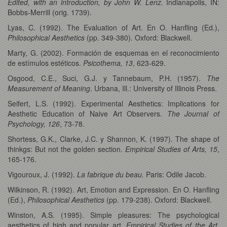
Edited, with an introduction, by John W. Lenz.
Indianapolis, IN:
Bobbs-Merrill (orig. 1739).
Lyas, C. (1992). The Evaluation of Art. En O. Hanfling (Ed.),
Philosophical Aesthetics
(pp. 349-380). Oxford: Blackwell.
Marty, G. (2002). Formación de esquemas en el reconocimiento
de estímulos estéticos.
Psicothema, 13
, 623-629.
Osgood, C.E., Suci, G.J. y Tannebaum, P.H. (1957).
The
Measurement of Meaning
. Urbana, Ill.: University of Illinois Press.
Seifert, L.S. (1992). Experimental Aesthetics: Implications for
Aesthetic Education of Naive Art Observers.
The Journal of
Psychology, 126
, 73-78.
Shortess, G.K., Clarke, J.C. y Shannon, K. (1997). The shape of
thinkgs: But not the golden section.
Empirical Studies of Arts, 15
,
165-176.
Vigouroux, J. (1992).
La fabrique du beau.
Paris: Odile Jacob.
Wilkinson, R. (1992). Art, Emotion and Expression. En O. Hanfling
(Ed.),
Philosophical Aesthetics
(pp. 179-238). Oxford: Blackwell.
Winston, A.S. (1995). Simple pleasures: The psychological
aesthetics of high and popular art.
Empirical Studies of the Art,