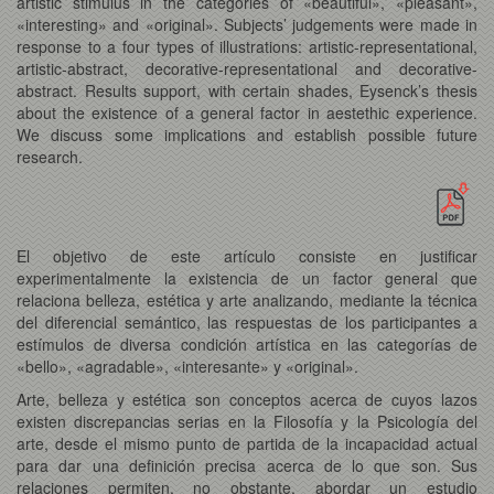
artistic stimulus in the categories of «beautiful», «pleasant»,
«interesting» and «original». Subjects’ judgements were made in
response to a four types of illustrations: artistic-representational,
artistic-abstract, decorative-representational and decorative-
abstract. Results support, with certain shades, Eysenck’s thesis
about the existence of a general factor in aestethic experience.
We discuss some implications and establish possible future
research.
El objetivo de este artículo consiste en justificar
experimentalmente la existencia de un factor general que
relaciona belleza, estética y arte analizando, mediante la técnica
del diferencial semántico, las respuestas de los participantes a
estímulos de diversa condición artística en las categorías de
«bello», «agradable», «interesante» y «original».
Arte, belleza y estética son conceptos acerca de cuyos lazos
existen discrepancias serias en la Filosofía y la Psicología del
arte, desde el mismo punto de partida de la incapacidad actual
para dar una definición precisa acerca de lo que son. Sus
relaciones permiten, no obstante, abordar un estudio