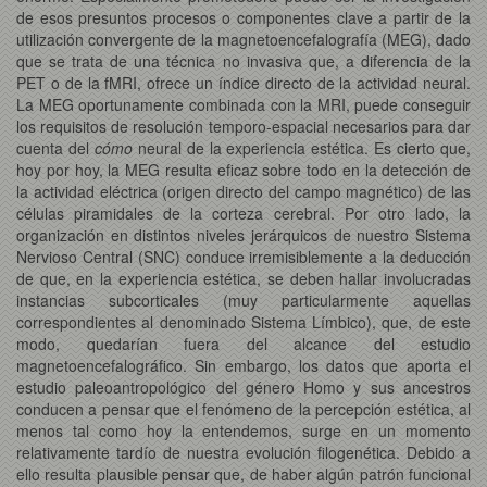
de esos presuntos procesos o componentes clave a partir de la
utilización convergente de la magnetoencefalografía (MEG), dado
que se trata de una técnica no invasiva que, a diferencia de la
PET o de la fMRI, ofrece un índice directo de la actividad neural.
La MEG oportunamente combinada con la MRI, puede conseguir
los requisitos de resolución temporo-espacial necesarios para dar
cuenta del
cómo
neural de la experiencia estética. Es cierto que,
hoy por hoy, la MEG resulta eficaz sobre todo en la detección de
la actividad eléctrica (origen directo del campo magnético) de las
células piramidales de la corteza cerebral. Por otro lado, la
organización en distintos niveles jerárquicos de nuestro Sistema
Nervioso Central (SNC) conduce irremisiblemente a la deducción
de que, en la experiencia estética, se deben hallar involucradas
instancias subcorticales (muy particularmente aquellas
correspondientes al denominado Sistema Límbico), que, de este
modo, quedarían fuera del alcance del estudio
magnetoencefalográfico. Sin embargo, los datos que aporta el
estudio paleoantropológico del género Homo y sus ancestros
conducen a pensar que el fenómeno de la percepción estética, al
menos tal como hoy la entendemos, surge en un momento
relativamente tardío de nuestra evolución filogenética. Debido a
ello resulta plausible pensar que, de haber algún patrón funcional