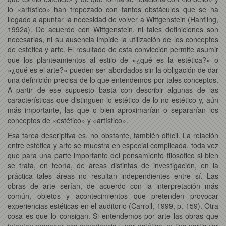
lo «artístico» han tropezado con tantos obstáculos que se ha
llegado a apuntar la necesidad de volver a Wittgenstein (Hanfling,
1992a). De acuerdo con Wittgenstein, ni tales definiciones son
necesarias, ni su ausencia impide la utilización de los conceptos
de estética y arte. El resultado de esta convicción permite asumir
que los planteamientos al estilo de «¿qué es la estética?» o
«¿qué es el arte?» pueden ser abordados sin la obligación de dar
una definición precisa de lo que entendemos por tales conceptos.
A partir de ese supuesto basta con describir algunas de las
características que distinguen lo estético de lo no estético y, aún
más importante, las que o bien aproximarían o separarían los
conceptos de «estético» y «artístico».
Esa tarea descriptiva es, no obstante, también difícil. La relación
entre estética y arte se muestra en especial complicada, toda vez
que para una parte importante del pensamiento filosófico si bien
se trata, en teoría, de áreas distintas de investigación, en la
práctica tales áreas no resultan independientes entre sí. Las
obras de arte serían, de acuerdo con la interpretación más
común, objetos y acontecimientos que pretenden provocar
experiencias estéticas en el auditorio (Carroll, 1999, p. 159). Otra
cosa es que lo consigan. Si entendemos por arte las obras que
intentan provocar esa experiencia y por estética un tipo particular