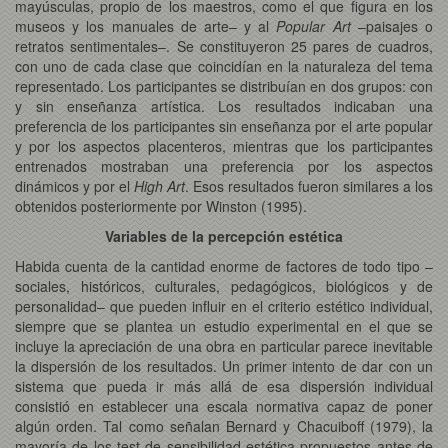
mayúsculas, propio de los maestros, como el que figura en los
museos y los manuales de arte– y al
Popular Art
–paisajes o
retratos sentimentales–. Se constituyeron 25 pares de cuadros,
con uno de cada clase que coincidían en la naturaleza del tema
representado. Los participantes se distribuían en dos grupos: con
y sin enseñanza artística. Los resultados indicaban una
preferencia de los participantes sin enseñanza por el arte popular
y por los aspectos placenteros, mientras que los participantes
entrenados mostraban una preferencia por los aspectos
dinámicos y por el
High Art
. Esos resultados fueron similares a los
obtenidos posteriormente por Winston (1995).
Variables de la percepción estética
Habida cuenta de la cantidad enorme de factores de todo tipo –
sociales, históricos, culturales, pedagógicos, biológicos y de
personalidad– que pueden influir en el criterio estético individual,
siempre que se plantea un estudio experimental en el que se
incluye la apreciación de una obra en particular parece inevitable
la dispersión de los resultados. Un primer intento de dar con un
sistema que pueda ir más allá de esa dispersión individual
consistió en establecer una escala normativa capaz de poner
algún orden. Tal como señalan Bernard y Chacuiboff (1979), la
mayoría de los test de sensibilidad estética propuestos antes de