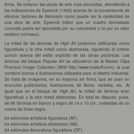
firma. Se evitaron las obras de arte más conocidas, atendiendo a
las indicaciones de Eysenck (1940) acerca de la conveniencia de
eliminar factores de distorsión como puede ser la celebridad de
una obra de arte. Eysenck indicó que un cuadro demasiado
conocido podía ser apreciado por su notoriedad y no por su valor
estético intrínseco.
La mitad de las láminas de
High Art
podemos calificarlas como
figurativas y la otra mitad como abstractas, siguiendo el criterio
común acerca del estilo explícito de las obras pictóricas. Las
láminas del bloque
Popular Art
se obtuvieron de la Master Clips
Premium Image Collection (IMSI http://www.imsisoff.com), la cual
contiene iconos e ilustraciones utilizados para el diseño industrial.
Se trata de imágenes, en su mayoría sin firma, que se usan en
anuncios publicitarios, ilustraciones de libros, carteles, etc. Al
igual que en el bloque de
High Art
, la mitad de láminas eran
figurativas y la otra mitad abstractas. En total se dispuso, pues,
de 96 láminas en blanco y negro de 14 x 10 cm., rodeadas de un
marco de línea negra.
24 estímulos artísticos figurativos (AF).
24 estímulos artísticos abstractos (AA).
24 estímulos decorativos figurativos (DF).