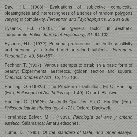
Day, H.I. (1968). Evaluations of subjective complexity,
pleasingness and interestingness of a series of random polygons
varying in complexity.
Perception and Psychophysics, 2
, 281-286.
Eysenck, H.J. (1940). The ‘general factor’ in aesthetic
judgements.
British Journal of Psychology, 31
, 94-102.
Eysenck, H.L. (1972). Personal preferences, aesthetic sensitivity
and personality in trained and untrained subjects.
Journal of
Personality., 40
, 544-557.
Fechner, T. (1997). Various attempts to establish a basic form of
beauty: Experimental aesthetics, golden section and square.
Empirical Studies of Arts, 15
, 115-130.
Hanfling, O. (1992a). The Problem of Definition. En O. Hanfling
(Ed.),
Philosophical Aesthetics
(pp. 1-40). Oxford: Blackwell.
Hanfling, O. (1992b). Aesthetic Qualities. En O. Hanfling (Ed.),
Philosophical Aesthetics
(pp. 41-73). Oxford: Blackwell.
Hernández Belver, M.H. (1989).
Psicología del arte y criterio
estético
. Salamanca: Amarú ediciones.
Hume, D. (1965).
Of the standard of taste, and other essays.