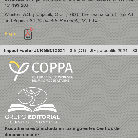
13
, 193-203.
Winston, A.S. y Cupchik, G.C. (1992). The Evaluation of High Art
and Popular Art.
Visual Arts Research, 18
, 1-14.
English
Impact Factor JCR SSCI 2024
= 3.5 (Q1) · JIF percentile 2024 = 88
Psicothema está incluida en los siguientes Centros de
documentación: