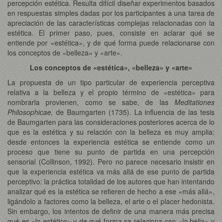
percepción estética. Resulta difícil diseñar experimentos basados
en respuestas simples dadas por los participantes a una tarea de
apreciación de las características complejas relacionadas con la
estética. El primer paso, pues, consiste en aclarar qué se
entiende por «estética», y de qué forma puede relacionarse con
los conceptos de «belleza» y «arte».
Los conceptos de «estética», «belleza» y «arte»
La propuesta de un tipo particular de experiencia perceptiva
relativa a la belleza y el propio término de «estética» para
nombrarla provienen, como se sabe, de las
Meditationes
Philosophicae,
de Baumgarten (1735). La influencia de las tesis
de Baumgarten para las consideraciones posteriores acerca de lo
que es la estética y su relación con la belleza es muy amplia:
desde entonces la experiencia estética se entiende como un
proceso que tiene su punto de partida en una percepción
sensorial (Collinson, 1992). Pero no parece necesario insistir en
que la experiencia estética va más allá de ese punto de partida
perceptivo: la práctica totalidad de los autores que han intentando
analizar qué es la estética se refieren de hecho a ese «más allá»,
ligándolo a factores como la belleza, el arte o el placer hedonista.
Sin embargo, los intentos de definir de una manera más precisa
qué es «lo estético» y de qué forma se relaciona con «lo bello» y