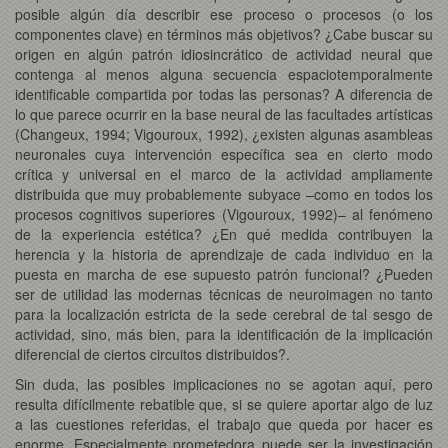
posible algún día describir ese proceso o procesos (o los
componentes clave) en términos más objetivos? ¿Cabe buscar su
origen en algún patrón idiosincrático de actividad neural que
contenga al menos alguna secuencia espaciotemporalmente
identificable compartida por todas las personas? A diferencia de
lo que parece ocurrir en la base neural de las facultades artísticas
(Changeux, 1994; Vigouroux, 1992), ¿existen algunas asambleas
neuronales cuya intervención específica sea en cierto modo
crítica y universal en el marco de la actividad ampliamente
distribuida que muy probablemente subyace –como en todos los
procesos cognitivos superiores (Vigouroux, 1992)– al fenómeno
de la experiencia estética? ¿En qué medida contribuyen la
herencia y la historia de aprendizaje de cada individuo en la
puesta en marcha de ese supuesto patrón funcional? ¿Pueden
ser de utilidad las modernas técnicas de neuroimagen no tanto
para la localización estricta de la sede cerebral de tal sesgo de
actividad, sino, más bien, para la identificación de la implicación
diferencial de ciertos circuitos distribuidos?.
Sin duda, las posibles implicaciones no se agotan aquí, pero
resulta difícilmente rebatible que, si se quiere aportar algo de luz
a las cuestiones referidas, el trabajo que queda por hacer es
enorme. Especialmente prometedora puede ser la investigación