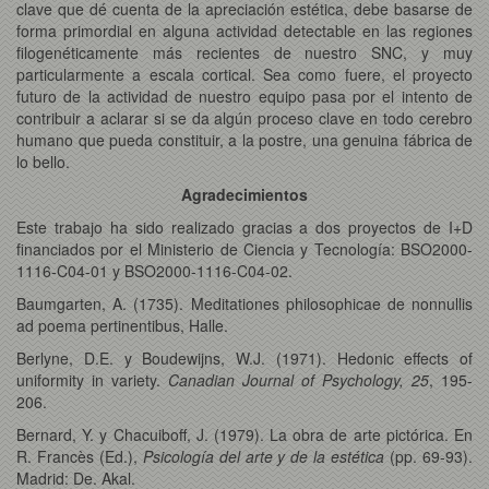
clave que dé cuenta de la apreciación estética, debe basarse de
forma primordial en alguna actividad detectable en las regiones
filogenéticamente más recientes de nuestro SNC, y muy
particularmente a escala cortical. Sea como fuere, el proyecto
futuro de la actividad de nuestro equipo pasa por el intento de
contribuir a aclarar si se da algún proceso clave en todo cerebro
humano que pueda constituir, a la postre, una genuina fábrica de
lo bello.
Agradecimientos
Este trabajo ha sido realizado gracias a dos proyectos de I+D
financiados por el Ministerio de Ciencia y Tecnología: BSO2000-
1116-C04-01 y BSO2000-1116-C04-02.
Baumgarten, A. (1735). Meditationes philosophicae de nonnullis
ad poema pertinentibus, Halle.
Berlyne, D.E. y Boudewijns, W.J. (1971). Hedonic effects of
uniformity in variety.
Canadian Journal of Psychology, 25
, 195-
206.
Bernard, Y. y Chacuiboff, J. (1979). La obra de arte pictórica. En
R. Francès (Ed.),
Psicología del arte y de la estética
(pp. 69-93).
Madrid: De. Akal.