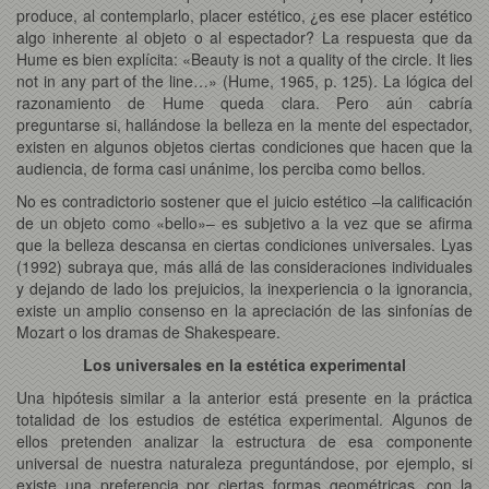
produce, al contemplarlo, placer estético, ¿es ese placer estético
algo inherente al objeto o al espectador? La respuesta que da
Hume es bien explícita: «Beauty is not a quality of the circle. It lies
not in any part of the line…» (Hume, 1965, p. 125). La lógica del
razonamiento de Hume queda clara. Pero aún cabría
preguntarse si, hallándose la belleza en la mente del espectador,
existen en algunos objetos ciertas condiciones que hacen que la
audiencia, de forma casi unánime, los perciba como bellos.
No es contradictorio sostener que el juicio estético –la calificación
de un objeto como «bello»– es subjetivo a la vez que se afirma
que la belleza descansa en ciertas condiciones universales. Lyas
(1992) subraya que, más allá de las consideraciones individuales
y dejando de lado los prejuicios, la inexperiencia o la ignorancia,
existe un amplio consenso en la apreciación de las sinfonías de
Mozart o los dramas de Shakespeare.
Los universales en la estética experimental
Una hipótesis similar a la anterior está presente en la práctica
totalidad de los estudios de estética experimental. Algunos de
ellos pretenden analizar la estructura de esa componente
universal de nuestra naturaleza preguntándose, por ejemplo, si
existe una preferencia por ciertas formas geométricas, con la