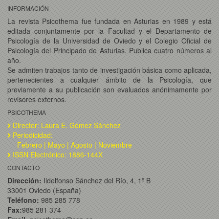
INFORMACIÓN
La revista Psicothema fue fundada en Asturias en 1989 y está
editada conjuntamente por la Facultad y el Departamento de
Psicología de la Universidad de Oviedo y el Colegio Oficial de
Psicología del Principado de Asturias. Publica cuatro números al
año.
Se admiten trabajos tanto de investigación básica como aplicada,
pertenecientes a cualquier ámbito de la Psicología, que
previamente a su publicación son evaluados anónimamente por
revisores externos.
PSICOTHEMA
Director: Laura E. Gómez Sánchez
Periodicidad:
Febrero | Mayo | Agosto | Noviembre
ISSN Electrónico: 1886-144X
CONTACTO
Dirección:
Ildelfonso Sánchez del Río, 4, 1º B
33001 Oviedo (España)
Teléfono:
985 285 778
Fax:
985 281 374