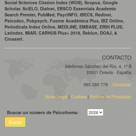
Social Sciences Citation Index (WOS), Scopus, Google
Scholar, SciELO, Dialnet, EBSCO Essentials Academic
Search Premier, PubMed, PsycINFO, IBECS, Redinet,
Psicodoc, Pubpsych, Fuente Académica Plus, IBZ Online,
Periodicals Index Online, MEDLINE, EMBASE, ERIH PLUS,
Latindex, MIAR, CARHUS Plus+ 2018, Rebiun, DOAJ, &
Crossref.
CONTACTO
Ildelfonso Sánchez del Río, 4, 1º B
33001 Oviedo · España
985 285 778
Contactar
Aviso Legal
|
Cookies
|
Política de Privacidad
Buscar un número de Psicothema:
Buscar