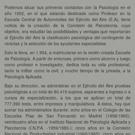
Podemos situar sus primeros contactos con la Psicología en el
año 1952, en el que estando destinado como Profesor en la
Escuela Central de Automóviles del Ejército del Aire (E.A), tiene
noticia de la creación de la Comisión de Psicotecnia, cuyo
objetivo, era estudiar las posibilidades y ventajas que reportarían
al Ejército del Aire la clasificación psicológica del contingente de
reclutas y la selección de los ayudantes especialistas.
Esto le lleva, en 1.954, a matricularse en la recién creada Escuela
de Psicología. A partir de entonces, primero como alumno y luego
como profesor e investigador, dedica toda su vida profesional,
tanto la militar como la civil, y mucho tiempo de la privada, a la
Psicología Aplicada.
Bajo su dirección, se administran en el Ejército del Aire pruebas
psicológicas a un total de 80.419 sujetos, aspirantes a ingreso o a
cursos de especialización, a los que se aplican un total de
777.390 tests, entre impresos y manipulativos. A éstos, hay que
sumar los administrados durante: ocho años en el Colegio de las
Escuelas Pías de San Fernando en Madrid (1958/1965);
veinticuatro años en el Instituto Nacional de Psicología Aplicada y
Psicotecnia (I.N.P.A. -1959/1983-); cinco años en la Comisión
Nacional de Productividad Industrial (1960/1965); cinco años en