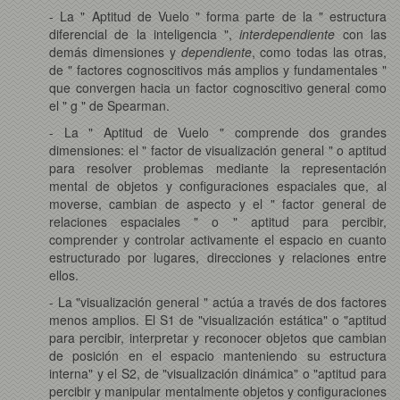
- La " Aptitud de Vuelo " forma parte de la " estructura
diferencial de la inteligencia ",
interdependiente
con las
demás dimensiones y
dependiente
, como todas las otras,
de " factores cognoscitivos más amplios y fundamentales "
que convergen hacia un factor cognoscitivo general como
el " g " de Spearman.
- La " Aptitud de Vuelo " comprende dos grandes
dimensiones: el " factor de visualización general " o aptitud
para resolver problemas mediante la representación
mental de objetos y configuraciones espaciales que, al
moverse, cambian de aspecto y el " factor general de
relaciones espaciales " o " aptitud para percibir,
comprender y controlar activamente el espacio en cuanto
estructurado por lugares, direcciones y relaciones entre
ellos.
- La "visualización general " actúa a través de dos factores
menos amplios. El S1 de "visualización estática" o "aptitud
para percibir, interpretar y reconocer objetos que cambian
de posición en el espacio manteniendo su estructura
interna" y el S2, de "visualización dinámica" o "aptitud para
percibir y manipular mentalmente objetos y configuraciones