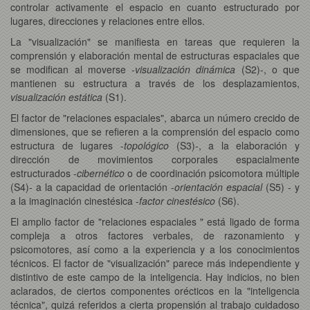
controlar activamente el espacio en cuanto estructurado por
lugares, direcciones y relaciones entre ellos.
La "visualización" se manifiesta en tareas que requieren la
comprensión y elaboración mental de estructuras espaciales que
se modifican al moverse -
visualización dinámica
(S2)-, o que
mantienen su estructura a través de los desplazamientos,
visualización estática
(S1).
El factor de "relaciones espaciales", abarca un número crecido de
dimensiones, que se refieren a la comprensión del espacio como
estructura de lugares -
topológico
(S3)-, a la elaboración y
dirección de movimientos corporales espacialmente
estructurados -
cibernético
o de coordinación psicomotora múltiple
(S4)- a la capacidad de orientación -
orientación espacial
(S5) - y
a la imaginación cinestésica -
factor cinestésico
(S6).
El amplio factor de "relaciones espaciales " está ligado de forma
compleja a otros factores verbales, de razonamiento y
psicomotores, así como a la experiencia y a los conocimientos
técnicos. El factor de "visualización" parece más independiente y
distintivo de este campo de la inteligencia. Hay indicios, no bien
aclarados, de ciertos componentes orécticos en la "inteligencia
técnica", quizá referidos a cierta propensión al trabajo cuidadoso