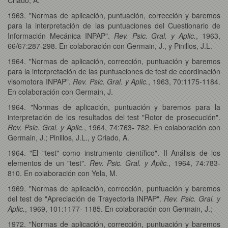
1963. "Normas de aplicación, puntuación, corrección y baremos
para la interpretación de las puntuaciones del Cuestionario de
Información Mecánica INPAP".
Rev. Psic. Gral. y Aplic.
, 1963,
66/67:287-298. En colaboración con Germain, J., y Pinillos, J.L.
1964. "Normas de aplicación, corrección, puntuación y baremos
para la interpretación de las puntuaciones de test de coordinación
visomotora INPAP".
Rev. Psic. Gral. y Aplic.
, 1963, 70:1175-1184.
En colaboración con Germain, J.
1964. "Normas de aplicación, puntuación y baremos para la
interpretación de los resultados del test "Rotor de prosecución".
Rev. Psic. Gral. y Aplic.
, 1964, 74:763- 782. En colaboración con
Germain, J.; Pinillos, J.L., y Criado, A.
1964. "El "test" como instrumento científico". II Análisis de los
elementos de un "test".
Rev. Psic. Gral. y Aplic.
, 1964, 74:783-
810. En colaboración con Yela, M.
1969. "Normas de aplicación, corrección, puntuación y baremos
del test de "Apreciación de Trayectoria INPAP".
Rev. Psic. Gral. y
Aplic.
, 1969, 101:1177- 1185. En colaboración con Germain, J.;
1972. "Normas de aplicación, corrección, puntuación y baremos