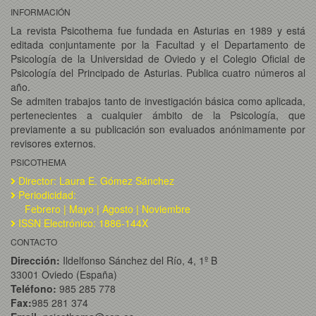
INFORMACIÓN
La revista Psicothema fue fundada en Asturias en 1989 y está
editada conjuntamente por la Facultad y el Departamento de
Psicología de la Universidad de Oviedo y el Colegio Oficial de
Psicología del Principado de Asturias. Publica cuatro números al
año.
Se admiten trabajos tanto de investigación básica como aplicada,
pertenecientes a cualquier ámbito de la Psicología, que
previamente a su publicación son evaluados anónimamente por
revisores externos.
PSICOTHEMA
Director: Laura E. Gómez Sánchez
Periodicidad:
Febrero | Mayo | Agosto | Noviembre
ISSN Electrónico: 1886-144X
CONTACTO
Dirección:
Ildelfonso Sánchez del Río, 4, 1º B
33001 Oviedo (España)
Teléfono:
985 285 778
Fax:
985 281 374