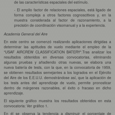
de las características espaciales del estímulo.
- El amplio factor de relaciones espaciales, está ligado de
forma compleja a otros factores cognoscitivos y, en la
muestra considerada al factor de razonamiento, a la
precisión de coordinación visomanual y a la experiencia.
Academia General del Aire
En este centro se comenzó realizando aplicaciones dirigidas a
determinar las aptitudes de vuelo mediante el empleo de la
"USAF AIRCREW CLASSIFICATION BATERY".Tras analizar los
resultados obtenidos en diversas convocatorias, eliminando
algunas pruebas y añadiendo otras nuevas, se elabora una
nueva batería de tests, con la que, en la convocatoria de 1959,
se obtienen resultados semejantes a los logrados en el Ejército
del Aire de los E.E.U.U. demostrándose así, que la aplicación de
los tests antes del aprendizaje de vuelo, permite pronosticar
dentro de márgenes razonables, el éxito o fracaso en dicho
aprendizaje.
El siguiente gráfico muestra los resultados obtenidos en esta
convocatoria: Ver gráfico 1.
En él se observa la tendencia a disminuir el porcentaje de