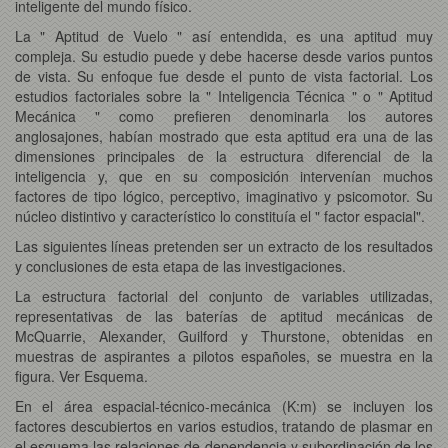
inteligente del mundo físico.
La " Aptitud de Vuelo " así entendida, es una aptitud muy
compleja. Su estudio puede y debe hacerse desde varios puntos
de vista. Su enfoque fue desde el punto de vista factorial. Los
estudios factoriales sobre la " Inteligencia Técnica " o " Aptitud
Mecánica " como prefieren denominarla los autores
anglosajones, habían mostrado que esta aptitud era una de las
dimensiones principales de la estructura diferencial de la
inteligencia y, que en su composición intervenían muchos
factores de tipo lógico, perceptivo, imaginativo y psicomotor. Su
núcleo distintivo y característico lo constituía el " factor espacial".
Las siguientes líneas pretenden ser un extracto de los resultados
y conclusiones de esta etapa de las investigaciones.
La estructura factorial del conjunto de variables utilizadas,
representativas de las baterías de aptitud mecánicas de
McQuarrie, Alexander, Guilford y Thurstone, obtenidas en
muestras de aspirantes a pilotos españoles, se muestra en la
figura. Ver Esquema.
En el área espacial-técnico-mecánica (K:m) se incluyen los
factores descubiertos en varios estudios, tratando de plasmar en
el esquema las relaciones de dependencia y subordinación de los