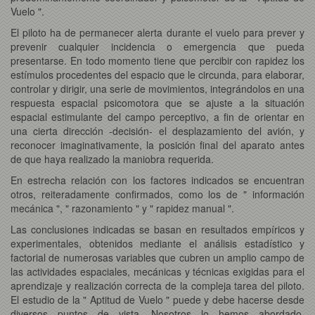
Vuelo ".
El piloto ha de permanecer alerta durante el vuelo para prever y
prevenir cualquier incidencia o emergencia que pueda
presentarse. En todo momento tiene que percibir con rapidez los
estímulos procedentes del espacio que le circunda, para elaborar,
controlar y dirigir, una serie de movimientos, integrándolos en una
respuesta espacial psicomotora que se ajuste a la situación
espacial estimulante del campo perceptivo, a fin de orientar en
una cierta dirección -decisión- el desplazamiento del avión, y
reconocer imaginativamente, la posición final del aparato antes
de que haya realizado la maniobra requerida.
En estrecha relación con los factores indicados se encuentran
otros, reiteradamente confirmados, como los de " información
mecánica ", " razonamiento " y " rapidez manual ".
Las conclusiones indicadas se basan en resultados empíricos y
experimentales, obtenidos mediante el análisis estadístico y
factorial de numerosas variables que cubren un amplio campo de
las actividades espaciales, mecánicas y técnicas exigidas para el
aprendizaje y realización correcta de la compleja tarea del piloto.
El estudio de la " Aptitud de Vuelo " puede y debe hacerse desde
diversos puntos de vista. Nosotros lo hemos abordado,