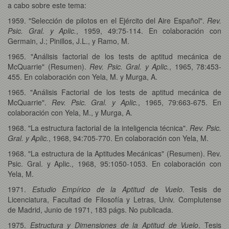
a cabo sobre este tema:
1959. "Selección de pilotos en el Ejército del Aire Español".
Rev.
Psic. Gral. y Aplic.
, 1959, 49:75-114. En colaboración con
Germain, J.; Pinillos, J.L., y Ramo, M.
1965. "Análisis factorial de los tests de aptitud mecánica de
McQuarrie" (Resumen).
Rev. Psic. Gral. y Aplic.
, 1965, 78:453-
455. En colaboración con Yela, M. y Murga, A.
1965. "Análisis Factorial de los tests de aptitud mecánica de
McQuarrie".
Rev. Psic. Gral. y Aplic.
, 1965, 79:663-675. En
colaboración con Yela, M., y Murga, A.
1968. "La estructura factorial de la inteligencia técnica".
Rev. Psic.
Gral. y Aplic.
, 1968, 94:705-770. En colaboración con Yela, M.
1968. "La estructura de la Aptitudes Mecánicas" (Resumen). Rev.
Psic. Gral. y Aplic., 1968, 95:1050-1053. En colaboración con
Yela, M.
1971.
Estudio Empírico de la Aptitud de Vuelo
. Tesis de
Licenciatura, Facultad de Filosofía y Letras, Univ. Complutense
de Madrid, Junio de 1971, 183 págs. No publicada.
1975.
Estructura y Dimensiones de la Aptitud de Vuelo
. Tesis