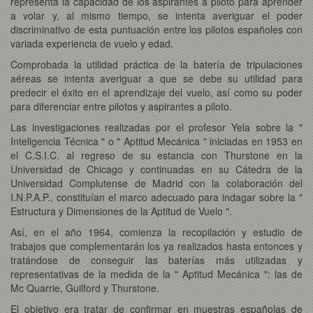
representa la capacidad de los aspirantes a piloto para aprender
a volar y, al mismo tiempo, se intenta averiguar el poder
discriminativo de esta puntuación entre los pilotos españoles con
variada experiencia de vuelo y edad.
Comprobada la utilidad práctica de la batería de tripulaciones
aéreas se intenta averiguar a que se debe su utilidad para
predecir el éxito en el aprendizaje del vuelo, así como su poder
para diferenciar entre pilotos y aspirantes a piloto.
Las investigaciones realizadas por el profesor Yela sobre la "
Inteligencia Técnica " o " Aptitud Mecánica " iniciadas en 1953 en
el C.S.I.C. al regreso de su estancia con Thurstone en la
Universidad de Chicago y continuadas en su Cátedra de la
Universidad Complutense de Madrid con la colaboración del
I.N.P.A.P., constituían el marco adecuado para indagar sobre la "
Estructura y Dimensiones de la Aptitud de Vuelo ".
Así, en el año 1964, comienza la recopilación y estudio de
trabajos que complementarán los ya realizados hasta entonces y
tratándose de conseguir las baterías más utilizadas y
representativas de la medida de la " Aptitud Mecánica ": las de
Mc Quarrie, Guilford y Thurstone.
El objetivo era tratar de confirmar en muestras españolas de