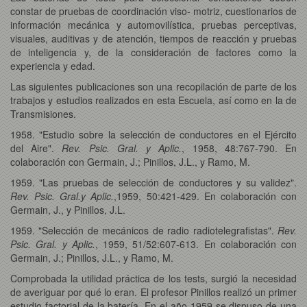
constar de pruebas de coordinación viso- motriz, cuestionarios de
información mecánica y automovilística, pruebas perceptivas,
visuales, auditivas y de atención, tiempos de reacción y pruebas
de inteligencia y, de la consideración de factores como la
experiencia y edad.
Las siguientes publicaciones son una recopilación de parte de los
trabajos y estudios realizados en esta Escuela, así como en la de
Transmisiones.
1958. "Estudio sobre la selección de conductores en el Ejército
del Aire".
Rev. Psic. Gral. y Aplic.
, 1958, 48:767-790. En
colaboración con Germain, J.; Pinillos, J.L., y Ramo, M.
1959. "Las pruebas de selección de conductores y su validez".
Rev. Psic. Gral.y Aplic.
,1959, 50:421-429. En colaboración con
Germain, J., y Pinillos, J.L.
1959. "Selección de mecánicos de radio radiotelegrafistas".
Rev.
Psic. Gral. y Aplic.
, 1959, 51/52:607-613. En colaboración con
Germain, J.; Pinillos, J.L., y Ramo, M.
Comprobada la utilidad práctica de los tests, surgió la necesidad
de averiguar por qué lo eran. El profesor Pinillos realizó un primer
estudio factorial de la batería. En el año 1959 se dispuso de una