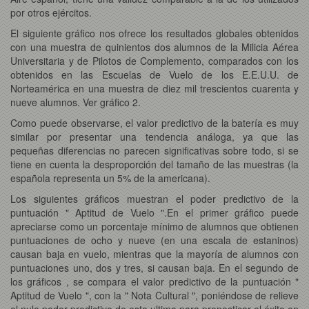
por otros ejércitos.
El siguiente gráfico nos ofrece los resultados globales obtenidos
con una muestra de quinientos dos alumnos de la Milicia Aérea
Universitaria y de Pilotos de Complemento, comparados con los
obtenidos en las Escuelas de Vuelo de los E.E.U.U. de
Norteamérica en una muestra de diez mil trescientos cuarenta y
nueve alumnos. Ver gráfico 2.
Como puede observarse, el valor predictivo de la batería es muy
similar por presentar una tendencia análoga, ya que las
pequeñas diferencias no parecen significativas sobre todo, si se
tiene en cuenta la desproporción del tamaño de las muestras (la
española representa un 5% de la americana).
Los siguientes gráficos muestran el poder predictivo de la
puntuación " Aptitud de Vuelo ".En el primer gráfico puede
apreciarse como un porcentaje mínimo de alumnos que obtienen
puntuaciones de ocho y nueve (en una escala de estaninos)
causan baja en vuelo, mientras que la mayoría de alumnos con
puntuaciones uno, dos y tres, si causan baja. En el segundo de
los gráficos , se compara el valor predictivo de la puntuación "
Aptitud de Vuelo ", con la " Nota Cultural ", poniéndose de relieve
el nulo poder predictivo de esta ultima para pronosticar el éxito en