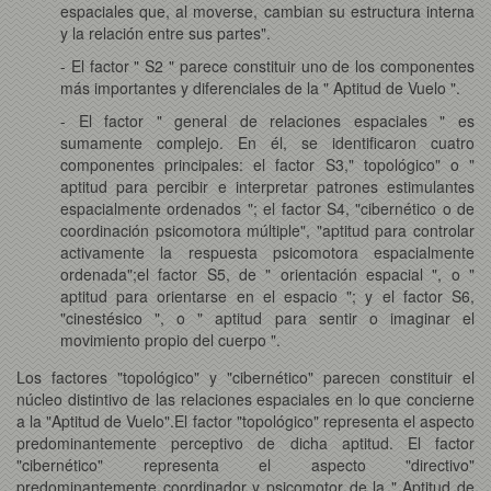
espaciales que, al moverse, cambian su estructura interna
y la relación entre sus partes".
- El factor " S2 " parece constituir uno de los componentes
más importantes y diferenciales de la " Aptitud de Vuelo ".
- El factor " general de relaciones espaciales " es
sumamente complejo. En él, se identificaron cuatro
componentes principales: el factor S3," topológico" o "
aptitud para percibir e interpretar patrones estimulantes
espacialmente ordenados "; el factor S4, "cibernético o de
coordinación psicomotora múltiple", "aptitud para controlar
activamente la respuesta psicomotora espacialmente
ordenada";el factor S5, de " orientación espacial ", o "
aptitud para orientarse en el espacio "; y el factor S6,
"cinestésico ", o " aptitud para sentir o imaginar el
movimiento propio del cuerpo ".
Los factores "topológico" y "cibernético" parecen constituir el
núcleo distintivo de las relaciones espaciales en lo que concierne
a la "Aptitud de Vuelo".El factor "topológico" representa el aspecto
predominantemente perceptivo de dicha aptitud. El factor
"cibernético" representa el aspecto "directivo"
predominantemente coordinador y psicomotor de la " Aptitud de