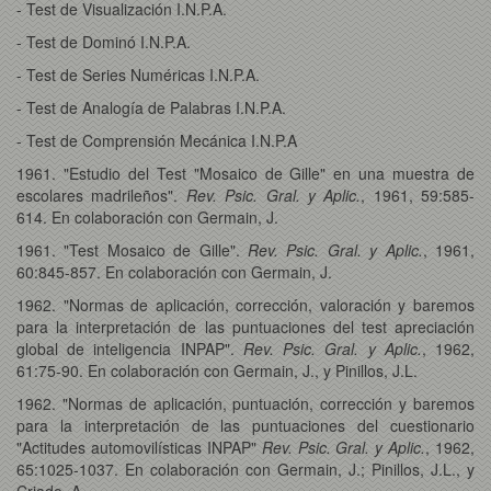
- Test de Visualización I.N.P.A.
- Test de Dominó I.N.P.A.
- Test de Series Numéricas I.N.P.A.
- Test de Analogía de Palabras I.N.P.A.
- Test de Comprensión Mecánica I.N.P.A
1961. "Estudio del Test "Mosaico de Gille" en una muestra de
escolares madrileños".
Rev. Psic. Gral. y Aplic.
, 1961, 59:585-
614. En colaboración con Germain, J.
1961. "Test Mosaico de Gille".
Rev. Psic. Gral. y Aplic.
, 1961,
60:845-857. En colaboración con Germain, J.
1962. "Normas de aplicación, corrección, valoración y baremos
para la interpretación de las puntuaciones del test apreciación
global de inteligencia INPAP".
Rev. Psic. Gral. y Aplic.
, 1962,
61:75-90. En colaboración con Germain, J., y Pinillos, J.L.
1962. "Normas de aplicación, puntuación, corrección y baremos
para la interpretación de las puntuaciones del cuestionario
"Actitudes automovilísticas INPAP"
Rev. Psic. Gral. y Aplic.
, 1962,
65:1025-1037. En colaboración con Germain, J.; Pinillos, J.L., y
Criado, A.