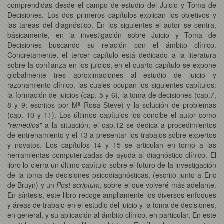
comprendidas desde el campo de estudio del Juicio y Toma de
Decisiones. Los dos primeros capítulos explican los objetivos y
las tareas del diagnóstico. En los siguientes el autor se centra,
básicamente, en la investigación sobre Juicio y Toma de
Decisiones buscando su relación con el ámbito clínico.
Concretamente, el tercer capítulo está dedicado a la literatura
sobre la confianza en los juicios, en el cuarto capítulo se expone
globalmente tres aproximaciones al estudio de juicio y
razonamiento clínico, las cuales ocupan los siguientes capítulos:
la formación de juicios (cap. 5 y 6), la toma de decisiones (cap.7,
8 y 9; escritos por Mª Rosa Steve) y la solución de problemas
(cap. 10 y 11). Los últimos capítulos los concibe el autor como
"remedios"
a la situación; el cap.12 se dedica a procedimientos
de entrenamiento y el 13 a presentar los trabajos sobre expertos
y novatos. Los capítulos 14 y 15 se articulan en torno a las
herramientas computerizadas de ayuda al diagnóstico clínico. El
libro lo cierra un último capítulo sobre el futuro de la investigación
de la toma de decisiones psicodiagnósticas, (escrito junto a Eric
de Bruyn) y un
Post scriptum
, sobre el que volveré más adelante.
En síntesis, este libro recoge ampliamente los diversos enfoques
y áreas de trabajo en el estudio del juicio y la toma de decisiones,
en general, y su aplicación al ámbito clínico, en particular. En este