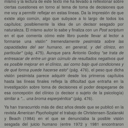
mismo y la lectura de este texto me ha llevado a reflexionar sobre
ciertas cuestiones en torno al tema de toma de decisiones que
me voy a permitir reflejar en estas líneas. Da la impresión de que
existe algo común, algo que subyace a lo largo de todos los
capítulos; posiblemente la idea de un decisor sesgado por
naturaleza. El mismo autor lo sabe y finaliza con un
Post scriptum
en el que comenta cómo este libro puede llevar al lector a
formarse una visión
" tremendamente pesimista sobre las
capacidades del ser humano, en general, y del clínico, en
particular"
(pág. 475). Aunque para Antonio Godoy
"se trata de
entresacar de entre un gran cúmulo de resultados negativos qué
es posible mejorar en el clínico, así como bajo qué condiciones y
de qué forma puede hacerse esto
" (pág. 476), el peso que dicha
visión pesimista parece adquirir desde los primeros capítulos
hasta las líneas finales refleja la dificultad que entraña en la
investigación sobre toma de decisiones el poder despegarse de
esa concepción del clínico (o decisor o sujeto de la psicología)
similar a
"... una broma esperpéntica"
(pág. 476).
Ya han transcurrido más de diez años desde que se publicó en la
revista
American Psychologist
el trabajo de Christensen-Szalanski
y Beach (1984) en el que se denunciaba la posible visión
sesgada del juicio humano (entre 1972 y 1981 encontraron