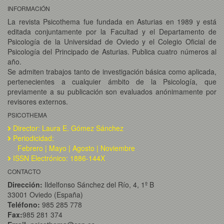
INFORMACIÓN
La revista Psicothema fue fundada en Asturias en 1989 y está
editada conjuntamente por la Facultad y el Departamento de
Psicología de la Universidad de Oviedo y el Colegio Oficial de
Psicología del Principado de Asturias. Publica cuatro números al
año.
Se admiten trabajos tanto de investigación básica como aplicada,
pertenecientes a cualquier ámbito de la Psicología, que
previamente a su publicación son evaluados anónimamente por
revisores externos.
PSICOTHEMA
Director: Laura E. Gómez Sánchez
Periodicidad:
Febrero | Mayo | Agosto | Noviembre
ISSN Electrónico: 1886-144X
CONTACTO
Dirección:
Ildelfonso Sánchez del Río, 4, 1º B
33001 Oviedo (España)
Teléfono:
985 285 778
Fax:
985 281 374