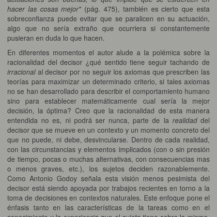
hacer las cosas mejor"
(pág. 475), también es cierto que esta
sobreconfianza puede evitar que se paralicen en su actuación,
algo que no sería extraño que ocurriera si constantemente
pusieran en duda lo que hacen.
En diferentes momentos el autor alude a la polémica sobre la
racionalidad del decisor ¿qué sentido tiene seguir tachando de
irracional
al decisor por no seguir los axiomas que prescriben las
teorías para maximizar un determinado criterio, si tales axiomas
no se han desarrollado para describir el comportamiento humano
sino para establecer matemáticamente cual sería la mejor
decisión, la óptima? Creo que la racionalidad de esta manera
entendida no es, ni podrá ser nunca, parte de la
realidad
del
decisor que se mueve en un contexto y un momento concreto del
que no puede, ni debe, desvincularse. Dentro de cada realidad,
con las circunstancias y elementos implicados (con o sin presión
de tiempo, pocas o muchas alternativas, con consecuencias mas
o menos graves, etc.), los sujetos deciden razonablemente.
Como Antonio Godoy señala esta visión menos pesimista del
decisor está siendo apoyada por trabajos recientes en torno a la
toma de decisiones en contextos naturales. Este enfoque pone el
énfasis tanto en las características de la tareas como en el
conocimiento y la experiencia que el sujeto tiene sobre la misma.