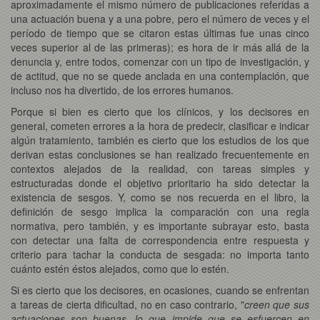
aproximadamente el mismo número de publicaciones referidas a
una actuación buena y a una pobre, pero el número de veces y el
período de tiempo que se citaron estas últimas fue unas cinco
veces superior al de las primeras); es hora de ir más allá de la
denuncia y, entre todos, comenzar con un tipo de investigación, y
de actitud, que no se quede anclada en una contemplación, que
incluso nos ha divertido, de los errores humanos.
Porque si bien es cierto que los clínicos, y los decisores en
general, cometen errores a la hora de predecir, clasificar e indicar
algún tratamiento, también es cierto que los estudios de los que
derivan estas conclusiones se han realizado frecuentemente en
contextos alejados de la realidad, con tareas simples y
estructuradas donde el objetivo prioritario ha sido detectar la
existencia de sesgos. Y, como se nos recuerda en el libro, la
definición de sesgo implica la comparación con una regla
normativa, pero también, y es importante subrayar esto, basta
con detectar una falta de correspondencia entre respuesta y
criterio para tachar la conducta de sesgada: no importa tanto
cuánto estén éstos alejados, como que lo estén.
Si es cierto que los decisores, en ocasiones, cuando se enfrentan
a tareas de cierta dificultad, no en caso contrario, "
creen que sus
actuaciones son buenas, lo que impide que se esfuercen en