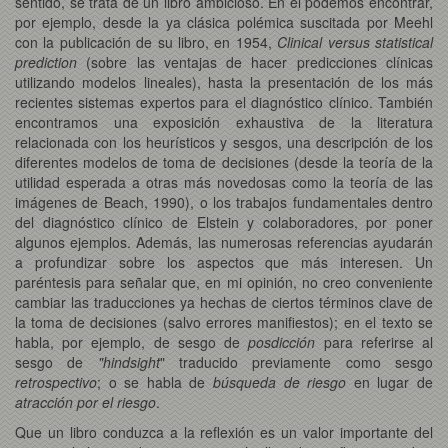
sentido, se trata de un libro ambicioso. En él podemos encontrar,
por ejemplo, desde la ya clásica polémica suscitada por Meehl
con la publicación de su libro, en 1954,
Clinical versus statistical
prediction
(sobre las ventajas de hacer predicciones clínicas
utilizando modelos lineales), hasta la presentación de los más
recientes sistemas expertos para el diagnóstico clínico. También
encontramos una exposición exhaustiva de la literatura
relacionada con los heurísticos y sesgos, una descripción de los
diferentes modelos de toma de decisiones (desde la teoría de la
utilidad esperada a otras más novedosas como la teoría de las
imágenes de Beach, 1990), o los trabajos fundamentales dentro
del diagnóstico clínico de Elstein y colaboradores, por poner
algunos ejemplos. Además, las numerosas referencias ayudarán
a profundizar sobre los aspectos que más interesen. Un
paréntesis para señalar que, en mi opinión, no creo conveniente
cambiar las traducciones ya hechas de ciertos términos clave de
la toma de decisiones (salvo errores manifiestos); en el texto se
habla, por ejemplo, de sesgo de
posdicción
para referirse al
sesgo de
"hindsight
" traducido previamente como sesgo
retrospectivo
; o se habla de
búsqueda de riesgo
en lugar de
atracción por el riesgo
.
Que un libro conduzca a la reflexión es un valor importante del