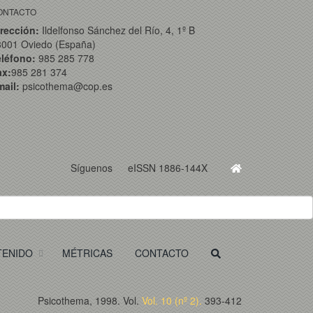
ONTACTO
rección:
Ildelfonso Sánchez del Río, 4, 1º B
3001 Oviedo (España)
eléfono:
985 285 778
ax:
985 281 374
ail:
psicothema@cop.es
Síguenos
eISSN 1886-144X
TENIDO
MÉTRICAS
CONTACTO
Psicothema, 1998. Vol.
Vol. 10 (nº 2).
393-412