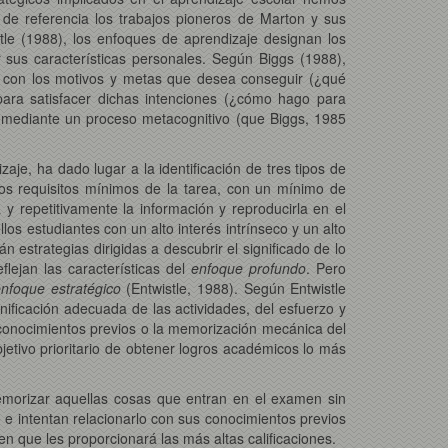
de referencia los trabajos pioneros de Marton y sus
le (1988), los enfoques de aprendizaje designan los
 sus características personales. Según Biggs (1988),
a con los motivos y metas que desea conseguir (¿qué
para satisfacer dichas intenciones (¿cómo hago para
 mediante un proceso metacognitivo (que Biggs, 1985
aje, ha dado lugar a la identificación de tres tipos de
r los requisitos mínimos de la tarea, con un mínimo de
 repetitivamente la información y reproducirla en el
llos estudiantes con un alto interés intrínseco y un alto
 estrategias dirigidas a descubrir el significado de lo
lejan las características del
enfoque profundo
. Pero
enfoque estratégico
(Entwistle, 1988). Según Entwistle
nificación adecuada de las actividades, del esfuerzo y
 conocimientos previos o la memorización mecánica del
bjetivo prioritario de obtener logros académicos lo más
memorizar aquellas cosas que entran en el examen sin
 e intentan relacionarlo con sus conocimientos previos
en que les proporcionará las más altas calificaciones.