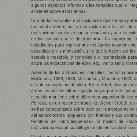
algunos aspectos referidos a las variables que lo inte
existente sobre estos temas.
Una de las variables motivacionales que forman parte 
realmente determina la motivación son las distinta
motivacional comienza con un resultado y una reacción 
de las causas que lo determinaron. La capacidad, el 
estudiantes para explicar sus resultados académicos.
específico en la motivación, sino que lo hacen por las
estable o inestable, y controlable o incontrolable pa
sobre las expectativas de éxito, etc., van a ser distinta
Además de las atribuciones causales, hemos considera
McCombs, 1986, 1989; McCombs y Marzano, 1990) desem
el autoconcepto académico). En realidad, si asumimo
áreas, es posible afirmar que la mayor parte de factor
el sujeto mantiene sobre diferentes aspectos de sus 
Por eso, en un reciente trabajo de Weiner (1990), en e
se han caracterizado sobre todo por la incorporación
del autoconcepto propuesto por Markus y sus colabo
términos de «auto-esquemas», la noción de «autoc
motivacionales que constituyen un incentivo para la 
Desde una perspectiva teórica diferente, y por lo 