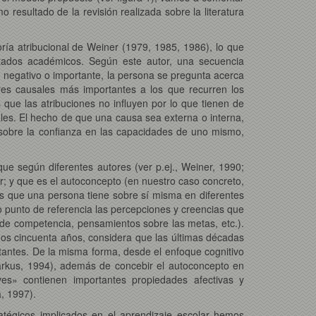
 resultado de la revisión realizada sobre la literatura
oría atribucional de Weiner (1979, 1985, 1986), lo que
ultados académicos. Según este autor, una secuencia
o, negativo o importante, la persona se pregunta acerca
tores causales más importantes a los que recurren los
que las atribuciones no influyen por lo que tienen de
sales. El hecho de que una causa sea externa o interna,
a, sobre la confianza en las capacidades de uno mismo,
ue según diferentes autores (ver p.ej., Weiner, 1990;
 y que es el autoconcepto (en nuestro caso concreto,
s que una persona tiene sobre sí misma en diferentes
mo punto de referencia las percepciones y creencias que
 de competencia, pensamientos sobre las metas, etc.).
timos cincuenta años, considera que las últimas décadas
tantes. De la misma forma, desde el enfoque cognitivo
arkus, 1994), además de concebir el autoconcepto en
es» contienen importantes propiedades afectivas y
, 1997).
atégicos implicados en el aprendizaje escolar hemos