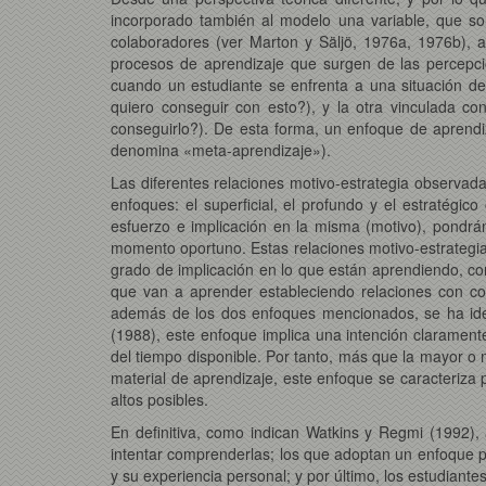
incorporado también al modelo una variable, que so
colaboradores (ver Marton y Säljö, 1976a, 1976b), 
procesos de aprendizaje que surgen de las percepcio
cuando un estudiante se enfrenta a una situación d
quiero conseguir con esto?), y la otra vinculada c
conseguirlo?). De esta forma, un enfoque de aprend
denomina «meta-aprendizaje»).
Las diferentes relaciones motivo-estrategia observadas
enfoques: el superficial, el profundo y el estratégic
esfuerzo e implicación en la misma (motivo), pondrá
momento oportuno. Estas relaciones motivo-estrategia r
grado de implicación en lo que están aprendiendo, con 
que van a aprender estableciendo relaciones con cono
además de los dos enfoques mencionados, se ha id
(1988), este enfoque implica una intención claramente
del tiempo disponible. Por tanto, más que la mayor o
material de aprendizaje, este enfoque se caracteriza p
altos posibles.
En definitiva, como indican Watkins y Regmi (1992),
intentar comprenderlas; los que adoptan un enfoque pr
y su experiencia personal; y por último, los estudiante