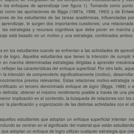
n los enfoques de aprendizaje (ver figura 1). Tomando como punto 
así como las aportaciones de Biggs (1987a, 1988, 1993) y de Entwist
nes de los estudiantes de las tareas académicas, influenciadas por
e aprendizaje, le surgen dos importantes cuestiones; una relacionad
on las estrategias y recursos cognitivos que debe poner en marcha 
izaje está basado en un motivo y una estrategia, combinados ambos
 en los estudiantes cuando se enfrentan a las actividades de aprendiz
o o de logro. Aquellos estudiantes que tienen la intención de cumpli
n en marcha determinadas estrategias dirigidas a aprender mecánica y
eflejan las características del
enfoque superficial
. Por otro lado, aque
la intención de comprenderlo significativamente (motivo), desarrollarán
cimientos previos relevantes. Estas relaciones motivo-estrategia ref
entificado un tercero denominado
enfoque de logro
(Biggs, 1988) o
 definida; obtener el máximo rendimiento posible a través de una pla
 menor implicación en el contenido, la búsqueda de relaciones con los
or la planificación y organización de las distintas actividades con el o
 aquellos estudiantes que adoptan un enfoque superficial intentan 
ofundo se centran en el significado del material que están estudiando
s que adoptan un enfoque de logro utilizan cualquier estrategia que cre