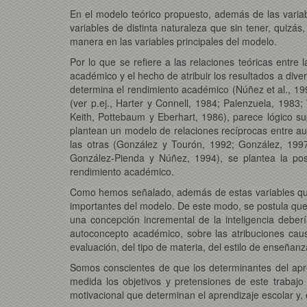
En el modelo teórico propuesto, además de las varia
variables de distinta naturaleza que sin tener, quiz
manera en las variables principales del modelo.
Por lo que se refiere a las relaciones teóricas entre
académico y el hecho de atribuir los resultados a dive
determina el rendimiento académico (Núñez et al., 1998
(ver p.ej., Harter y Connell, 1984; Palenzuela, 1983
Keith, Pottebaum y Eberhart, 1986), parece lógico su
plantean un modelo de relaciones recíprocas entre au
las otras (González y Tourón, 1992; González, 1997
González-Pienda y Núñez, 1994), se plantea la pos
rendimiento académico.
Como hemos señalado, además de estas variables que c
importantes del modelo. De este modo, se postula que 
una concepción incremental de la inteligencia deberí
autoconcepto académico, sobre las atribuciones caus
evaluación, del tipo de materia, del estilo de enseñanza
Somos conscientes de que los determinantes del apr
medida los objetivos y pretensiones de este trabajo
motivacional que determinan el aprendizaje escolar y,