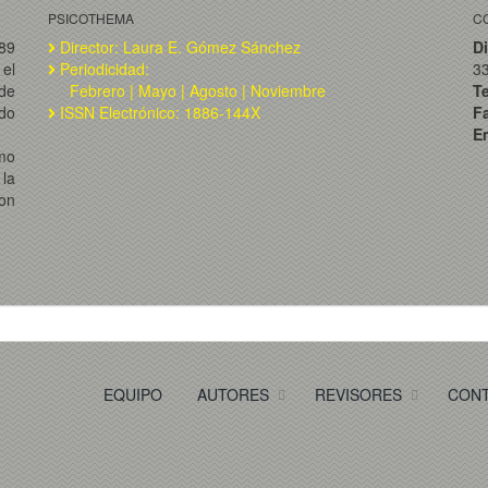
PSICOTHEMA
C
989
Director: Laura E. Gómez Sánchez
Di
el
Periodicidad:
3
de
Febrero | Mayo | Agosto | Noviembre
T
ado
ISSN Electrónico: 1886-144X
F
Em
omo
la
on
EQUIPO
AUTORES
REVISORES
CON