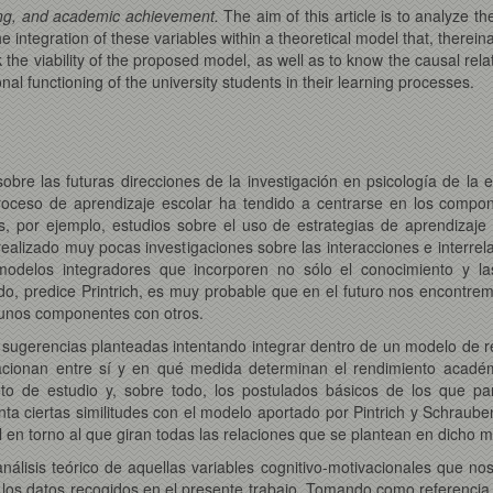
ning, and academic achievement.
The aim of this article is to analyze th
ntegration of these variables within a theoretical model that, thereinaft
k the viability of the proposed model, as well as to know the causal rel
al functioning of the university students in their learning processes.
sobre las futuras direcciones de la investigación en psicología de l
roceso de aprendizaje escolar ha tendido a centrarse en los compon
por ejemplo, estudios sobre el uso de estrategias de aprendizaje e
realizado muy pocas investigaciones sobre las interacciones e interr
 modelos integradores que incorporen no sólo el conocimiento y las
ido, predice Printrich, es muy probable que en el futuro nos encontre
 unos componentes con otros.
s sugerencias planteadas intentando integrar dentro de un modelo de r
acionan entre sí y en qué medida determinan el rendimiento académi
eto de estudio y, sobre todo, los postulados básicos de los que pa
ta ciertas similitudes con el modelo aportado por Pintrich y Schraube
al en torno al que giran todas las relaciones que se plantean en dicho 
álisis teórico de aquellas variables cognitivo-motivacionales que nos 
n los datos recogidos en el presente trabajo. Tomando como referencia