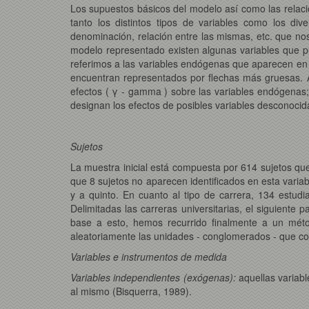
Los supuestos básicos del modelo así como las relac
tanto los distintos tipos de variables como los div
denominación, relación entre las mismas, etc. que nos 
modelo representado existen algunas variables que p
referimos a las variables endógenas que aparecen en e
encuentran representados por flechas más gruesas. 
efectos ( γ - gamma ) sobre las variables endógenas; l
designan los efectos de posibles variables desconocid
Sujetos
La muestra inicial está compuesta por 614 sujetos qu
que 8 sujetos no aparecen identificados en esta variab
y a quinto. En cuanto al tipo de carrera, 134 estud
Delimitadas las carreras universitarias, el siguiente
base a esto, hemos recurrido finalmente a un mét
aleatoriamente las unidades - conglomerados - que c
Variables e instrumentos de medida
Variables independientes (exógenas):
aquellas variabl
al mismo (Bisquerra, 1989).