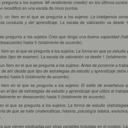
e pregunta a los sujetos:
Mi rendimiento (medio) en los últimos cursos 
 recodificó en una escala de cinco puntos.
2): un ítem en el que se pregunta a los sujetos:
La inteligencia con
ia conducta y del aprendizaje
. La escala de valoración va desde 
 se pregunta a los sujetos
Creo que tengo una buena capacidad (habili
 desacuerdo) hasta 5 (totalmente de acuerdo).
n ítem en el que se pregunta a los sujetos:
La forma en que yo estudio
dos (tipo de examen).
La escala de valoración va desde 1 (totalmente
): un ítem en el que se pregunta a los sujetos:
Antes de ponerme a traba
ir de ahí decido qué tipo de estrategias de estudio y aprendizaje debe 
erdo) hasta 5 (totalmente de acuerdo).
 ítem en el que se pregunta a los sujetos:
El estilo de enseñanza q
uye en el tipo de estrategias de estudio y aprendizaje que utilizo al tra
totalmente en desacuerdo) hasta 5 (totalmente de acuerdo).
 en el que se pregunta a los sujetos:
La forma de estudio (estrategia
 de que se trate (matemáticas, historia, psicología básica, evolutiva,
.
s que vienen explicadas por otras variables incluidas en el modelo. Las