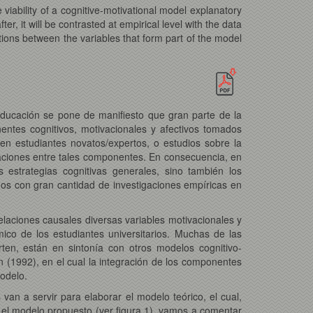
e viability of a cognitive-motivational model explanatory
er, it will be contrasted at empirical level with the data
ations between the variables that form part of the model
a educación se pone de manifiesto que gran parte de la
entes cognitivos, motivacionales y afectivos tomados
n estudiantes novatos/expertos, o estudios sobre la
elaciones entre tales componentes. En consecuencia, en
 estrategias cognitivas generales, sino también los
mos con gran cantidad de investigaciones empíricas en
elaciones causales diversas variables motivacionales y
co de los estudiantes universitarios. Muchas de las
rten, están en sintonía con otros modelos cognitivo-
n (1992), en el cual la integración de los componentes
modelo.
van a servir para elaborar el modelo teórico, el cual,
 el modelo propuesto (ver figura 1), vamos a comentar