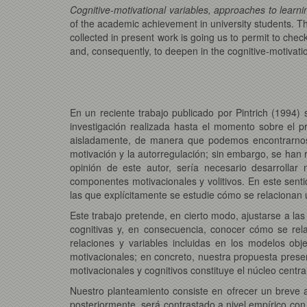
Cognitive-motivational variables, approaches to lear
of the academic achievement in university students. The i
collected in present work is going us to permit to chec
and, consequently, to deepen in the cognitive-motivation
En un reciente trabajo publicado por Pintrich (1994) 
investigación realizada hasta el momento sobre el p
aisladamente, de manera que podemos encontrarnos, 
motivación y la autorregulación; sin embargo, se han 
opinión de este autor, sería necesario desarrollar
componentes motivacionales y volitivos. En este sent
las que explícitamente se estudie cómo se relacionan
Este trabajo pretende, en cierto modo, ajustarse a la
cognitivas y, en consecuencia, conocer cómo se rel
relaciones y variables incluidas en los modelos obj
motivacionales; en concreto, nuestra propuesta presen
motivacionales y cognitivos constituye el núcleo centr
Nuestro planteamiento consiste en ofrecer un breve an
posteriormente, será contrastado a nivel empírico co