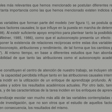
bles más relevantes que hemos mencionado se postulan diferentes rela
ás, tanta importancia como las que hemos mencionado existen indicios 
 las variables que forman parte del modelo (ver figura 1), se postula 
rsos factores causales; lo que influye en la puesta en marcha de deter
). Al existir suficiente apoyo empírico para plantear tanto la posibil
; Weiner, 1985, 1986), como que el autoconcepto presenta un efecto c
poner la existencia de relaciones recíprocas entre estas dos variable
toconcepto, atribuciones y rendimiento, de tal forma que los cambios
). Al mismo tiempo, en base a diferentes estudios que han abordad
ibilidad de que tanto las atribuciones como el autoconcepto acadé
onstituyen el centro de atención de nuestro trabajo, se incluyen otr
la capacidad percibida influye tanto en las atribuciones causales in
a incidir en la utilización de un enfoque de aprendizaje profundo. Al
ales y sobre los resultados académicos actuales. Por otro lado, tamb
, y de las características de la tarea inciden en los enfoques de aprend
endizaje escolar van mucho más allá de las variables contempladas 
 de investigación, que no son otros que el estudio de aquellos facto
 en consecuencia, los resultados del mismo.