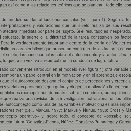
gran así como a las relaciones teóricas que se plantean; todo ello, como
del modelo son las atribuciones causales (ver figura 1). Según la te
s interpretaciones y valoraciones que un sujeto realiza de sus res
afectiva inmediata por parte del sujeto. Si el resultado es inesperad
esfuerzo, la suerte o la dificultad de la tarea constituyen los fac
 Pero lo verdaderamente importante dentro de la teoría de Weiner es 
 distintas características que presentan cada uno de los factores cau
ra el sujeto, las consecuencias sobre el autoconcepto y la autoestim
s; lo que, a su vez, va a repercutir en la conducta de logro futura.
do conveniente introducir en el modelo (ver figura 1) otra variable q
peña un papel central en la motivación y en el aprendizaje escolar;
s que el autoconcepto designa el conjunto de percepciones y creencia
es y variables personales que guían y dirigen la motivación tienen co
cogniciones (percepciones de control sobre la conducta, percepciones
l que realiza una revisión de la investigación motivacional en los úl
 del autoconcepto como una de las variables motivacionales más impor
radores (ver p.ej., Markus, 1977; Markus y Nurius, 1986; Cross y M
oncepto operativo» y, sobre todo, el concepto de «possible selv
conducta futura (González-Pienda, Núñez, González-Pumariega y García
que supone de integración de los componentes motivacionales y estr