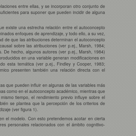
ciones entre ellas, y se incorporan otro conjunto de
suficientes para suponer que pueden incidir de alguna
que existe una estrecha relación entre el autoconcepto
minados enfoques de aprendizaje, y todo ello, a su vez,
idad de que las atribuciones determinan el autoconcepto
ausal sobre las atribuciones (ver p.ej., Marsh, 1984;
s. De hecho, algunos autores (ver p.ej., Marsh, 1984)
 producidos en una variable generan modificaciones en
o esta temática (ver p.ej., Findley y Cooper, 1983;
mico presenten también una relación directa con el
as que pueden influir en algunas de las variables más
ternas como en el autoconcepto académico, mientras que
 mismo tiempo, el rendimiento previo influye sobre el
ién se plantea que la percepción de los criterios de
izaje (ver figura 1).
en el modelo. Con esto pretendemos acotar en cierta
res personales relacionados con el ámbito cognitivo-