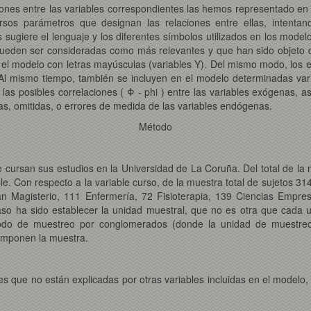
iones entre las variables correspondientes las hemos representado en
ersos parámetros que designan las relaciones entre ellas, intentando
sugiere el lenguaje y los diferentes símbolos utilizados en los modelo
ueden ser consideradas como más relevantes y que han sido objeto de
l modelo con letras mayúsculas (variables Y). Del mismo modo, los efec
Al mismo tiempo, también se incluyen en el modelo determinadas vari
as posibles correlaciones ( Φ - phi ) entre las variables exógenas, a
as, omitidas, o errores de medida de las variables endógenas.
Método
e cursan sus estudios en la Universidad de La Coruña. Del total de l
le. Con respecto a la variable curso, de la muestra total de sujetos 3
ian Magisterio, 111 Enfermería, 72 Fisioterapia, 139 Ciencias Empre
 paso ha sido establecer la unidad muestral, que no es otra que cada 
odo de muestreo por conglomerados (donde la unidad de muestreo n
omponen la muestra.
es que no están explicadas por otras variables incluidas en el modelo,