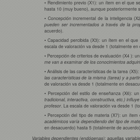
• Rendimiento previo (X1): un ítem en el que s
hasta 10 (muy bueno), aunque posteriormente se
• Concepción incremental de la inteligencia (X
pueden ser incrementados a través de la prop
acuerdo).
• Capacidad percibida (X3): un ítem en el que
escala de valoración va desde 1 (totalmente en
• Percepción de criterios de evaluación (X4 ): u
me van a examinar de los conocimientos adquiri
• Análisis de las características de la tarea (X5
las características de la misma (tarea) y a part
de valoración va desde 1 (totalmente en desacu
• Percepción del estilo de enseñanza (X6): un
tradicional, interactiva, constructiva, etc.) infl
profesor
. La escala de valoración va desde 1 (
• Percepción del tipo de materia (X7): un ítem
académicos varía dependiendo del tipo de materia
en desacuerdo) hasta 5 (totalmente de acuerdo)
Variables dependientes (endógenas):
aquellas variable