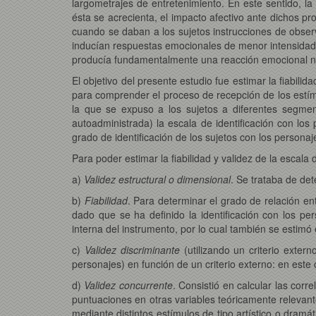
largometrajes de entretenimiento. En este sentido, la
ésta se acrecienta, el impacto afectivo ante dichos 
cuando se daban a los sujetos instrucciones de obser
inducían respuestas emocionales de menor intensidad 
producía fundamentalmente una reacción emocional n
El objetivo del presente estudio fue estimar la fiabili
para comprender el proceso de recepción de los estímu
la que se expuso a los sujetos a diferentes segmen
autoadministrada) la escala de identificación con lo
grado de identificación de los sujetos con los personaj
Para poder estimar la fiabilidad y validez de la escala 
a)
Validez estructural o dimensional
. Se trataba de de
b)
Fiabilidad
. Para determinar el grado de relación ent
dado que se ha definido la identificación con los p
interna del instrumento, por lo cual también se estimó 
c)
Validez discriminante
(utilizando un criterio extern
personajes) en función de un criterio externo: en este
d)
Validez concurrente
. Consistió en calcular las corr
puntuaciones en otras variables teóricamente releva
mediante distintos estímulos de tipo artístico o dramá