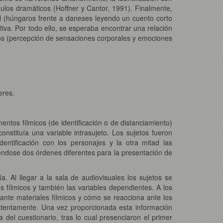
ímulos dramáticos (Hoffner y Cantor, 1991). Finalmente,
al (húngaros frente a daneses leyendo un cuento corto
va. Por todo ello, se esperaba encontrar una relación
smos (percepción de sensaciones corporales y emociones
eres.
mentos fílmicos (de identificación o de distanciamiento)
onstituía una variable intrasujeto. Los sujetos fueron
entificación con los personajes y la otra mitad las
iéndose dos órdenes diferentes para la presentación de
a. Al llegar a la sala de audiovisuales los sujetos se
os fílmicos y también las variables dependientes. A los
s ante materiales fílmicos y cómo se reacciona ante los
atentamente. Una vez proporcionada esta información
 del cuestionario, tras lo cual presenciaron el primer