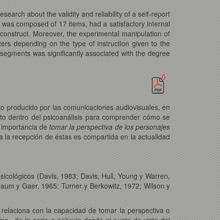
search about the validity and reliability of a self-report
at was composed of 17 items, had a satisfactory internal
s construct. Moreover, the experimental manipulation of
cters depending on the type of instruction given to the
ic segments was significantly associated with the degree
to producido por las comunicaciones audiovisuales, en
esto dentro del psicoanálisis para comprender cómo se
a importancia de
tomar la perspectiva de los personajes
 a la recepción de éstas es compartida en la actualidad
sicológicos (Davis, 1983; Davis, Hull, Young y Warren,
um y Gaer, 1965; Turner y Berkowitz, 1972; Wilson y
 relaciona con la capacidad de tomar la perspectiva o
trama» de la serie o película desde el punto de vista del