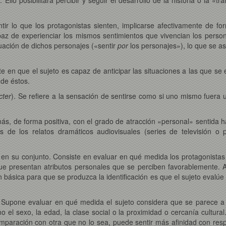
tir lo que los protagonistas sienten, implicarse afectivamente de f
capaz de experienciar los mismos sentimientos que vivencian los perso
tuación de dichos personajes («sentir
por
los personajes»), lo que se a
te en que el sujeto es capaz de anticipar las situaciones a las que se 
 de éstos.
cter
). Se refiere a la sensación de sentirse como si uno mismo fuera u
ás, de forma positiva, con el grado de atracción «personal» sentida ha
s de los relatos dramáticos audiovisuales (series de televisión o 
s en su conjunto. Consiste en evaluar en qué medida los protagonistas 
 que presentan atributos personales que se perciben favorablemente.
 básica para que se produzca la identificación es que el sujeto evalúe 
Supone evaluar en qué medida el sujeto considera que se parece a lo
 el sexo, la edad, la clase social o la proximidad o cercanía cultura
omparación con otra que no lo sea, puede sentir más afinidad con res