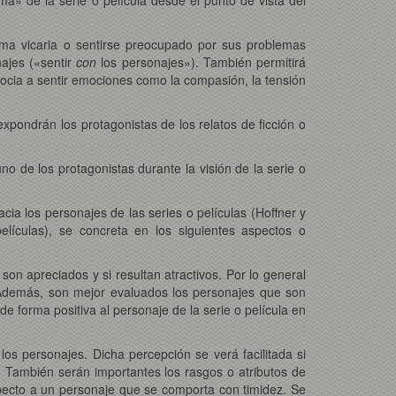
orma vicaria o sentirse preocupado por sus problemas
najes («sentir
con
los personajes»). También permitirá
socia a sentir emociones como la compasión, la tensión
expondrán los protagonistas de los relatos de ficción o
no de los protagonistas durante la visión de la serie o
cia los personajes de las series o películas (Hoffner y
películas), se concreta en los siguientes aspectos o
son apreciados y si resultan atractivos. Por lo general
 Además, son mejor evaluados los personajes que son
de forma positiva al personaje de la serie o película en
s personajes. Dicha percepción se verá facilitada si
l. También serán importantes los rasgos o atributos de
pecto a un personaje que se comporta con timidez. Se