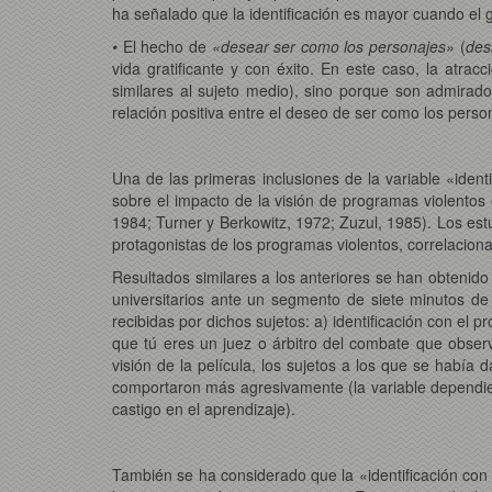
ha señalado que la identificación es mayor cuando el g
•
El hecho de
«desear ser como los personajes»
(
des
vida gratificante y con éxito. En este caso, la atra
similares al sujeto medio), sino porque son admirados
relación positiva entre el deseo de ser como los person
Una de las primeras inclusiones de la variable «iden
sobre el impacto de la visión de programas violent
1984; Turner y Berkowitz, 1972; Zuzul, 1985). Los estu
protagonistas de los programas violentos, correlacion
Resultados similares a los anteriores se han obtenido
universitarios ante un segmento de siete minutos d
recibidas por dichos sujetos: a) identificación con el 
que tú eres un juez o árbitro del combate que observa
visión de la película, los sujetos a los que se había 
comportaron más agresivamente (la variable dependien
castigo en el aprendizaje).
También se ha considerado que la «identificación con l