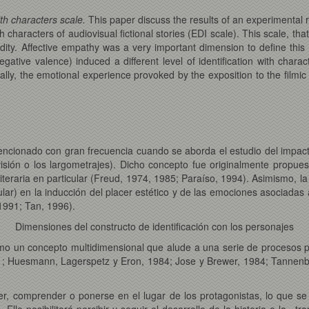
with characters scale.
This paper discuss the results of an experimental re
 characters of audiovisual fictional stories (EDI scale). This scale, th
lidity. Affective empathy was a very important dimension to define thi
egative valence) induced a different level of identification with chara
inally, the emotional experience provoked by the exposition to the film
mencionado con gran frecuencia cuando se aborda el estudio del impac
evisión o los largometrajes). Dicho concepto fue originalmente propu
literaria en particular (Freud, 1974, 1985; Paraíso, 1994). Asimismo, l
cular) en la inducción del placer estético y de las emociones asociadas
 1991; Tan, 1996).
Dimensiones del constructo de identificación con los personajes
omo un concepto multidimensional que alude a una serie de procesos p
1; Huesmann, Lagerspetz y Eron, 1984; Jose y Brewer, 1984; Tannenba
er, comprender o ponerse en el lugar de los protagonistas, lo que se
). Ello posibilitará percibir y seguir el desarrollo de la historia o la «