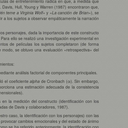
lículas de entretenimiento radica en que, a medida que
. Davis, Hull, Young y Warren (1987) encontraron que,
én teme a Virginia Wolf
» y «
La canción de Brian
»), se
r a los sujetos a observar empáticamente la narración
n los personajes, dada la importancia de este constructo
Para ello se realizó una investigación experimental en
ntos de películas los sujetos completaron (de forma
te modo, se obtuvo una evaluación «retrospectiva» del
imientos:
ediante análisis factorial de componentes principales.
ló el coeficiente
alpha
de Cronbach (α). Sin embargo,
oporciona una estimación adecuada de la consistencia
mensionales).
 en la medición del constructo (identificación con los
madas de Davis y colaboradores, 1987).
stro caso, la identificación con los personajes) con las
n provocar cambios emocionales y del estado de ánimo
omo se ha referido anteriormente, la identificación con