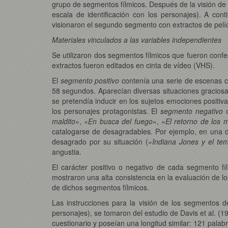
grupo de segmentos fílmicos. Después de la visión de l
escala de identificación con los personajes). A con
visionaron el segundo segmento con extractos de pelíc
Materiales vinculados a las variables independientes
Se utilizaron dos segmentos fílmicos que fueron confe
extractos fueron editados en cinta de vídeo (VHS).
El
segmento positivo
contenía una serie de escenas 
58 segundos. Aparecían diversas situaciones graciosa
se pretendía inducir en los sujetos emociones positi
los personajes protagonistas. El
segmento negativo
c
maldito
», «
En busca del fuego
», «
El retorno de los m
catalogarse de desagradables. Por ejemplo, en una d
desagrado por su situación («
Indiana Jones y el tem
angustia.
El carácter positivo o negativo de cada segmento fí
mostraron una alta consistencia en la evaluación de lo
de dichos segmentos fílmicos.
Las instrucciones para la visión de los segmentos d
personajes), se tomaron del estudio de Davis et al. (19
cuestionario y poseían una longitud similar: 121 palabr