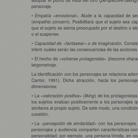
personaje.
• Empatía «emocional».
Alude a la capacidad de sen
(
empathic
concern
). Posibilitará que el sujeto sea 
que el sujeto se sienta preocupado por el destino o si
o el suspense.
• Capacidad de «fantasear» o de imaginación
. Consis
inferir cuáles serán las consecuencias de las acciones
•
El hecho de
«volverse protagonista»
(
become chara
largometraje
.
La identificación con los personajes se relaciona adem
Cantor, 1991). Dicha atracción, hacia los personaje
dimensiones:
•
La
«valoración positiva»
(
liking
) de los protagonista
los sujetos evalúan positivamente a los personajes
similares al propio sujeto. De este modo, una condición
cuestión.
•
La
«percepción de similaridad»
con los personajes. 
personajes y audiencia comparten características como
personalidad; por ejemplo, una persona tímida, en c