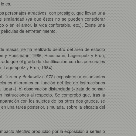
lo es.
s personajes atractivos, con prestigio, que llevan una
 de similaridad (ya que éstos no se pueden considerar
o o en el amor, la vida confortable, etc.). Existe una
o películas de entretenimiento.
 de masas, se ha realizado dentro del área de estudio
Eron y Huesmann, 1986; Huesmann, Lagerspetz y Eron,
trado que el grado de identificación con los personajes
n, Lagerspetz y Eron, 1984).
al. Turner y Berkowitz (1972) expusieron a estudiantes
ciones diferentes en función del tipo de instrucciones
su lugar»); b) observación distanciada («trata de pensar
in instrucciones al respecto. Se comprobó que, tras la
comparación con los sujetos de los otros dos grupos, se
 una tarea posterior, simulada, sobre la eficacia del
impacto afectivo producido por la exposición a series o