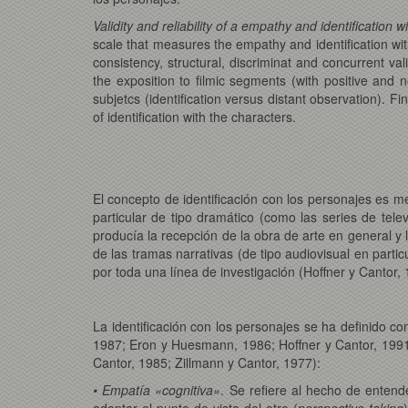
Validity and reliability of a empathy and identification 
scale that measures the empathy and identification with
consistency, structural, discriminat and concurrent va
the exposition to filmic segments (with positive and n
subjetcs (identification versus distant observation). F
of identification with the characters.
El concepto de identificación con los personajes es 
particular de tipo dramático (como las series de tel
producía la recepción de la obra de arte en general y 
de las tramas narrativas (de tipo audiovisual en parti
por toda una línea de investigación (Hoffner y Cantor,
La identificación con los personajes se ha definido c
1987; Eron y Huesmann, 1986; Hoffner y Cantor, 199
Cantor, 1985; Zillmann y Cantor, 1977):
• Empatía «cognitiva»
. Se refiere al hecho de entend
adoptar el punto de vista del otro (
perspective-taking