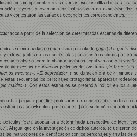
os mismos cumplimentaron las diversas escalas utilizadas para evaluar
tinuación, leyeron nuevamente las instrucciones de exposición (las m
ulas y contestaron las variables dependientes correspondientes.
ccionados a partir de la selección de determinadas escenas de diferen
cómicas seleccionadas de una misma película de
gags
(«
La gente dive
s y extravagantes en las que distintas personas (no actores profesio
vas como la alegría, pero también emociones negativas como la vergüen
ontenía escenas de diversas películas de aventuras y/o terror («
En 
uertos vivientes
», «
El depredador
»); su duración era de 4 minutos
e éstas secuencias los personajes protagonistas aparecían rodeados
plo maldito
»). Con estos estímulos se pretendía inducir en los suj
lmico fue juzgado por diez profesores de comunicación audiovisual (
s estímulos audiovisuales, por lo que su juicio se tomó como referencia
e películas (para adoptar una determinada perspectiva de identifica
87). Al igual que en la investigación de dichos autores, se utilizaron do
as las instrucciones de identificación con los personajes y 118 las de 