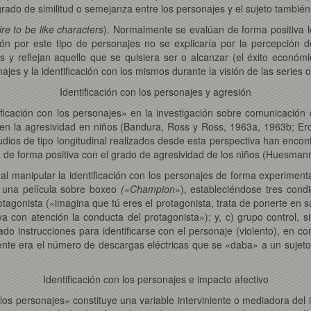
rado de similitud o semejanza entre los personajes y el sujeto también 
ire to be like characters
). Normalmente se evalúan de forma positiva lo
cción por este tipo de personajes no se explicaría por la percepción
 y reflejan aquello que se quisiera ser o alcanzar (el éxito económic
ajes y la identificación con los mismos durante la visión de las series 
Identificación con los personajes y agresión
tificación con los personajes» en la investigación sobre comunicación
os en la agresividad en niños (Bandura, Ross y Ross, 1963a, 1963b; 
dios de tipo longitudinal realizados desde esta perspectiva han encon
a de forma positiva con el grado de agresividad de los niños (Huesman
 al manipular la identificación con los personajes de forma experiment
e una película sobre boxeo
(
«
Champion
»), estableciéndose tres condi
protagonista («imagina que tú eres el protagonista, trata de ponerte en 
 con atención la conducta del protagonista»); y, c) grupo control, s
dado instrucciones para identificarse con el personaje (violento), en 
te era el número de descargas eléctricas que se «daba» a un sujeto en
Identificación con los personajes e impacto afectivo
os personajes» constituye una variable interviniente o mediadora del 