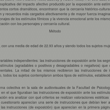
 explicativa del impacto afectivo producido por la exposición ante est
entos cortos dramáticos, encontraron que la cercanía histórico-cultur
n y recuerdos más cargados afectivamente y de mayor fuerza imaginati
rsonajes de los estímulos fílmicos y la vivencia emocional ante los mi
icación con los personajes y cercanía cultural.
Método
a, con una media de edad de 22.93 años y siendo todos los sujetos muj
s variables independientes: las instrucciones de exposición ante los seg
 estímulos (agradables o positivos y desagradables o negativos) que c
entales. La mitad de los mismos recibieron las instrucciones de id
do, todos los sujetos contemplaron ambos tipos de estímulos, establec
ma colectiva en la sala de audiovisuales de la Facultad de Psicologí
 en el que figuraban las instrucciones de exposición ante los estímul
ación era analizar con qué criterios se realizan valoraciones estética
 cuestionario aparecían una serie de instrucciones que debían leer 
las instrucciones (de exposición) que aparecían en la primera página