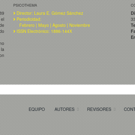
PSICOTHEMA
C
989
Director: Laura E. Gómez Sánchez
Di
el
Periodicidad:
3
de
Febrero | Mayo | Agosto | Noviembre
T
ado
ISSN Electrónico: 1886-144X
F
Em
omo
la
on
EQUIPO
AUTORES
REVISORES
CON