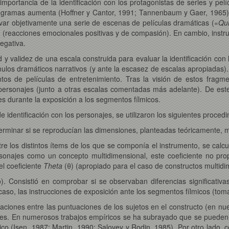
 importancia de la identificación con los protagonistas de series y pe
programas aumenta (Hoffner y Cantor, 1991; Tannenbaum y Gaer, 1965)
var objetivamente una serie de escenas de películas dramáticas («
Qui
(reacciones emocionales positivas y de compasión). En cambio, instrui
egativa.
dad y validez de una escala construida para evaluar la identificación co
los dramáticos narrativos (y ante la escasez de escalas apropiadas). 
tos de películas de entretenimiento. Tras la visión de estos fragme
s personajes (junto a otras escalas comentadas más adelante). De es
es durante la exposición a los segmentos fílmicos.
de identificación con los personajes, se utilizaron los siguientes proced
terminar si se reproducían las dimensiones, planteadas teóricamente, m
re los distintos ítems de los que se componía el instrumento, se calcu
ersonajes como un concepto multidimensional, este coeficiente no pr
el coeficiente
Theta
(θ) (apropiado para el caso de constructos multidi
o). Consistió en comprobar si se observaban diferencias significativas
 caso, las instrucciones de exposición ante los segmentos fílmicos (to
elaciones entre las puntuaciones de los sujetos en el constructo (en nue
ntes. En numerosos trabajos empíricos se ha subrayado que se puede
tico (Isen, 1987; Martin, 1990; Salovey y Rodin, 1985). Por otro lado, c