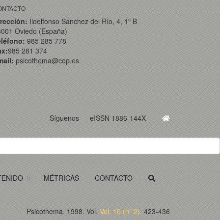
ONTACTO
rección:
Ildelfonso Sánchez del Río, 4, 1º B
3001 Oviedo (España)
eléfono:
985 285 778
ax:
985 281 374
ail:
psicothema@cop.es
Síguenos
eISSN 1886-144X
TENIDO
MÉTRICAS
CONTACTO
Psicothema, 1998. Vol.
Vol. 10 (nº 2).
423-436