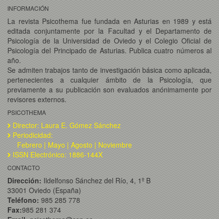
INFORMACIÓN
La revista Psicothema fue fundada en Asturias en 1989 y está
editada conjuntamente por la Facultad y el Departamento de
Psicología de la Universidad de Oviedo y el Colegio Oficial de
Psicología del Principado de Asturias. Publica cuatro números al
año.
Se admiten trabajos tanto de investigación básica como aplicada,
pertenecientes a cualquier ámbito de la Psicología, que
previamente a su publicación son evaluados anónimamente por
revisores externos.
PSICOTHEMA
Director: Laura E. Gómez Sánchez
Periodicidad:
Febrero | Mayo | Agosto | Noviembre
ISSN Electrónico: 1886-144X
CONTACTO
Dirección:
Ildelfonso Sánchez del Río, 4, 1º B
33001 Oviedo (España)
Teléfono:
985 285 778
Fax:
985 281 374