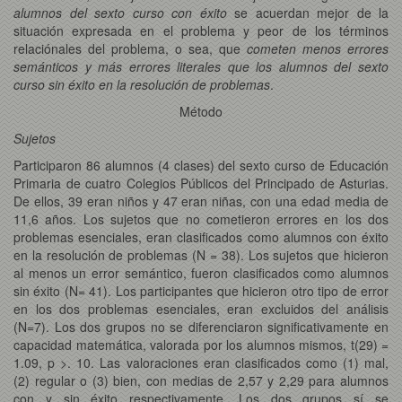
alumnos del sexto curso con éxito
se acuerdan mejor de la
situación expresada en el problema y peor de los términos
relaciónales del problema, o sea, que
cometen
menos errores
semánticos y más errores literales que los alumnos del sexto
curso sin éxito en la resolución de problemas
.
Método
Sujetos
Participaron 86 alumnos (4 clases) del sexto curso de Educación
Primaria de cuatro Colegios Públicos del Principado de Asturias.
De ellos, 39 eran niños y 47 eran niñas, con una edad media de
11,6 años. Los sujetos que no cometieron errores en los dos
problemas esenciales, eran clasificados como alumnos con éxito
en la resolución de problemas (N = 38). Los sujetos que hicieron
al menos un error semántico, fueron clasificados como alumnos
sin éxito (N= 41). Los participantes que hicieron otro tipo de error
en los dos problemas esenciales, eran excluidos del análisis
(N=7). Los dos grupos no se diferenciaron significativamente en
capacidad matemática, valorada por los alumnos mismos, t(29) =
1.09, p >. 10. Las valoraciones eran clasificados como (1) mal,
(2) regular o (3) bien, con medias de 2,57 y 2,29 para alumnos
con y sin éxito respectivamente. Los dos grupos sí se