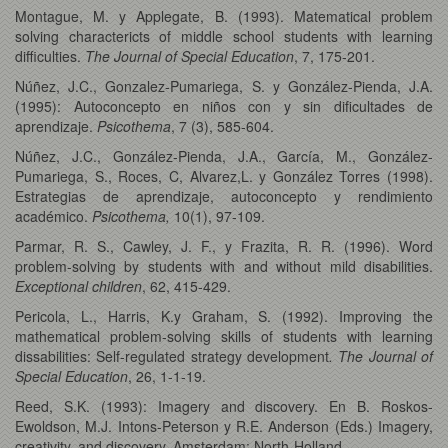
Montague, M. y Applegate, B. (1993). Matematical problem
solving charactericts of middle school students with learning
difficulties.
The Journal of Special Education
, 7, 175-201.
Núñez, J.C., Gonzalez-Pumariega, S. y González-Pienda, J.A.
(1995): Autoconcepto en niños con y sin dificultades de
aprendizaje.
Psicothema
, 7 (3), 585-604.
Núñez, J.C., González-Pienda, J.A., García, M., González-
Pumariega, S., Roces, C, Alvarez,L. y González Torres (1998).
Estrategias de aprendizaje, autoconcepto y rendimiento
académico.
Psicothema,
10(1), 97-109.
Parmar, R. S., Cawley, J. F., y Frazita, R. R. (1996). Word
problem-solving by students with and without mild disabilities.
Exceptional children
, 62, 415-429.
Pericola, L., Harris, K.y Graham, S. (1992). Improving the
mathematical problem-solving skills of students with learning
dissabilities: Self-regulated strategy development
. The Journal of
Special Education
, 26, 1-1-19.
Reed, S.K. (1993): Imagery and discovery. En B. Roskos-
Ewoldson, M.J. Intons-Peterson y R.E. Anderson (Eds.) Imagery,
creativity, and discovery. Amsterdam: North-Holland.