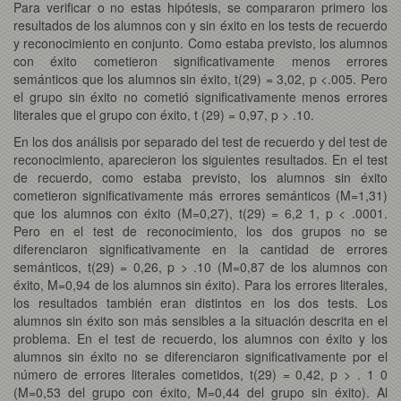
Para verificar o no estas hipótesis, se compararon primero los
resultados de los alumnos con y sin éxito en los tests de recuerdo
y reconocimiento en conjunto. Como estaba previsto, los alumnos
con éxito cometieron significativamente menos errores
semánticos que los alumnos sin éxito, t(29) = 3,02, p <.005. Pero
el grupo sin éxito no cometió significativamente menos errores
literales que el grupo con éxito, t (29) = 0,97, p > .10.
En los dos análisis por separado del test de recuerdo y del test de
reconocimiento, aparecieron los siguientes resultados. En el test
de recuerdo, como estaba previsto, los alumnos sin éxito
cometieron significativamente más errores semánticos (M=1,31)
que los alumnos con éxito (M=0,27), t(29) = 6,2 1, p < .0001.
Pero en el test de reconocimiento, los dos grupos no se
diferenciaron significativamente en la cantidad de errores
semánticos, t(29) = 0,26, p > .10 (M=0,87 de los alumnos con
éxito, M=0,94 de los alumnos sin éxito). Para los errores literales,
los resultados también eran distintos en los dos tests. Los
alumnos sin éxito son más sensibles a la situación descrita en el
problema. En el test de recuerdo, los alumnos con éxito y los
alumnos sin éxito no se diferenciaron significativamente por el
número de errores literales cometidos, t(29) = 0,42, p > . 1 0
(M=0,53 del grupo con éxito, M=0,44 del grupo sin éxito). Al