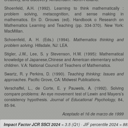
Shoenfeld, A.H. (1992). Learning to think mathematically :
problem solving, metacognition, and sense making in
mathematics. En D. Grouws (ed). Handbook o Research on
Mathematics Learning and Teaching (pp. 334-370). New York:
MacMillan.
Schoenfeld, A. H. (Eds.) (1994).
Mathematics thinking and
problem solving.
Hillsdale, NJ: LEA.
Stigler, J.W., Lee, S. y Stevenson, H.W. (1995): Mathematical
knowledge of Japanese,Chinese and American elementary school
children. V.A: National Council of Teachers of Mathematics.
Swartz, R. y Perkins, D. (1990).
Teaching thinking: Issues and
approaches
. Pacific Grove, CA: Midwest Publications.
Verschaffel, L., de Corte, E. y Pauwels, A. (1992). Solving
compare problems: An eye movement test of Lewin and Mayers’s
consistency hypothesis.
Journal of Educational Psychology,
84,
85-94.
Aceptado el 16 de marzo de 1999
Impact Factor JCR SSCI 2024
= 3.5 (Q1) · JIF percentile 2024 = 88