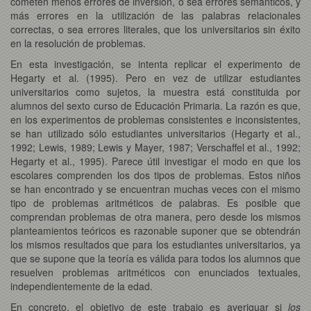
cometen menos errores de inversión, o sea errores semánticos, y
más errores en la utilización de las palabras relacionales
correctas, o sea errores literales, que los universitarios sin éxito
en la resolución de problemas.
En esta investigación, se intenta replicar el experimento de
Hegarty et al. (1995). Pero en vez de utilizar estudiantes
universitarios como sujetos, la muestra está constituida por
alumnos del sexto curso de Educación Primaria. La razón es que,
en los experimentos de problemas consistentes e inconsistentes,
se han utilizado sólo estudiantes universitarios (Hegarty et al.,
1992; Lewis, 1989; Lewis y Mayer, 1987; Verschaffel et al., 1992;
Hegarty et al., 1995). Parece útil investigar el modo en que los
escolares comprenden los dos tipos de problemas. Estos niños
se han encontrado y se encuentran muchas veces con el mismo
tipo de problemas aritméticos de palabras. Es posible que
comprendan problemas de otra manera, pero desde los mismos
planteamientos teóricos es razonable suponer que se obtendrán
los mismos resultados que para los estudiantes universitarios, ya
que se supone que la teoría es válida para todos los alumnos que
resuelven problemas aritméticos con enunciados textuales,
independientemente de la edad.
En concreto, el objetivo de este trabajo es averiguar si
los