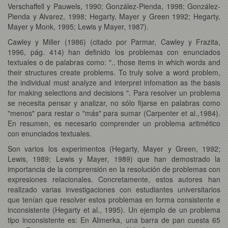
Verschaffell y Pauwels, 1990; González-Pienda, 1998; González-
Pienda y Alvarez, 1998; Hegarty, Mayer y Green 1992; Hegarty,
Mayer y Monk, 1995; Lewis y Mayer, 1987).
Cawley y Miller (1986) (citado por Parmar, Cawley y Frazita,
1996, pág. 414) han definido los problemas con enunciados
textuales o de palabras como: ".. those items in which words and
their structures create problems. To truly solve a word problem,
the individual must analyze and interpret infomation as the basis
for making selections and decisions ". Para resolver un problema
se necesita pensar y analizar, no sólo fijarse en palabras como
"menos" para restar o "más" para sumar (Carpenter et al.,1984).
En resumen, es necesario comprender un problema aritmético
con enunciados textuales.
Son varios los experimentos (Hegarty, Mayer y Green, 1992;
Lewis, 1989; Lewis y Mayer, 1989) que han demostrado la
importancia de la comprensión en la resolución de problemas con
expresiones relacionales. Concretamente, estos autores han
realizado varias investigaciones con estudiantes universitarios
que tenían que resolver estos problemas en forma consistente e
inconsistente (Hegarty et al., 1995). Un ejemplo de un problema
tipo inconsistente es: En Alimerka, una barra de pan cuesta 65