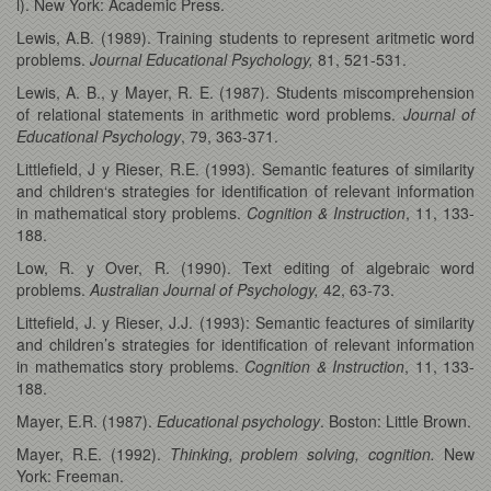
l). New York: Academic Press.
Lewis, A.B. (1989). Training students to represent aritmetic word
problems.
Journal Educational Psychology,
81, 521-531.
Lewis, A. B., y Mayer, R. E. (1987). Students miscomprehension
of relational statements in arithmetic word problems.
Journal of
Educational Psychology
, 79, 363-371.
Littlefield, J y Rieser, R.E. (1993). Semantic features of similarity
and children‘s strategies for identification of relevant information
in mathematical story problems.
Cognition & Instruction
, 11, 133-
188.
Low, R. y Over, R. (1990). Text editing of algebraic word
problems.
Australian Journal of Psychology,
42, 63-73.
Littefield, J. y Rieser, J.J. (1993): Semantic feactures of similarity
and children’s strategies for identification of relevant information
in mathematics story problems.
Cognition & Instruction
, 11, 133-
188.
Mayer, E.R. (1987).
Educational psychology
. Boston: Little Brown.
Mayer, R.E. (1992).
Thinking, problem solving, cognition.
New
York: Freeman.