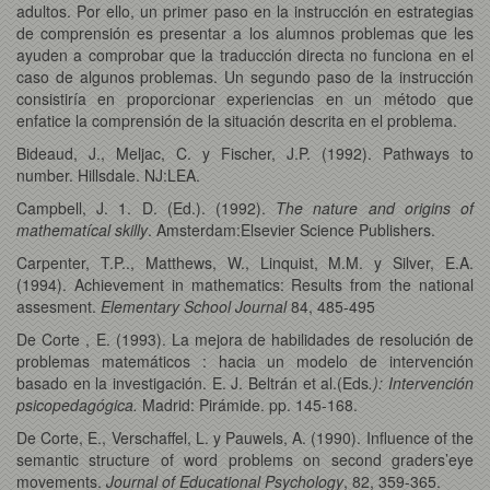
adultos. Por ello, un primer paso en la instrucción en estrategias
de comprensión es presentar a los alumnos problemas que les
ayuden a comprobar que la traducción directa no funciona en el
caso de algunos problemas. Un segundo paso de la instrucción
consistiría en proporcionar experiencias en un método que
enfatice la comprensión de la situación descrita en el problema.
Bideaud, J., Meljac, C. y Fischer, J.P. (1992). Pathways to
number. Hillsdale. NJ:LEA.
Campbell, J. 1. D. (Ed.). (1992).
The nature and origins of
mathematícal skilly
. Amsterdam:Elsevier Science Publishers.
Carpenter, T.P.., Matthews, W., Linquist, M.M. y Silver, E.A.
(1994). Achievement in mathematics: Results from the national
assesment.
Elementary School Journal
84, 485-495
De Corte , E. (1993). La mejora de habilidades de resolución de
problemas matemáticos : hacia un modelo de intervención
basado en la investigación. E. J. Beltrán et al.(Eds
.): Intervención
psicopedagógica.
Madrid: Pirámide. pp. 145-168.
De Corte, E., Verschaffel, L. y Pauwels, A. (1990). Influence of the
semantic structure of word problems on second graders’eye
movements.
Journal of Educational Psychology
, 82, 359-365.