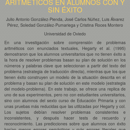
ARITMÉTICOS EN ALUMNOS CON Y
SIN ÉXITO
Julio Antonio González-Pienda, José Carlos Núñez, Luis Álvarez
Pérez, Soledad González-Pumariega y Cristina Roces Montero
Universidad de Oviedo
En una investigación sobre comprensión de problemas
aritméticos con enunciados textuales, Hegarty et al. (1995)
demostraron que los alumnos universitarios que no tienen éxito a
la hora de resolver problemas basan su plan de solución en los
números y palabras clave que seleccionan a partir del texto del
problema (estrategia de traducción directa), mientras que los que
tienen éxito construyen un modelo de la situación descrita en el
problema y basan su plan de solución en este modelo (estrategia
del modelo-problema). En este trabajo, se ofrece una replica de
uno de sus experimentos, pero no con estudiantes universitarios,
sino con alumnos del sexto curso de Educación Primaria y con
unas pruebas más reducidas que las utilizadas por Hegarty y col.
Los sujetos debían resolver problemas consistentes e
inconsistentes, y después hacer tests de recuerdo y
reconocimiento. Las predicciones sobre que alumnos con éxito
harían menos errores semánticos y más errores literales que