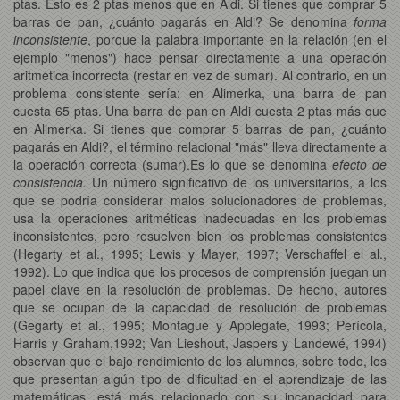
ptas. Esto es 2 ptas menos que en Aldi. Si tienes que comprar 5
barras de pan, ¿cuánto pagarás en Aldi? Se denomina
forma
inconsistente
, porque la palabra importante en la relación (en el
ejemplo "menos") hace pensar directamente a una operación
aritmética incorrecta (restar en vez de sumar). Al contrario, en un
problema consistente sería: en Alimerka, una barra de pan
cuesta 65 ptas. Una barra de pan en Aldi cuesta 2 ptas más que
en Alimerka. Si tienes que comprar 5 barras de pan, ¿cuánto
pagarás en Aldi?, el término relacional "más" lleva directamente a
la operación correcta (sumar).Es lo que se denomina
efecto de
consistencia.
Un número significativo de los universitarios, a los
que se podría considerar malos solucionadores de problemas,
usa la operaciones aritméticas inadecuadas en los problemas
inconsistentes, pero resuelven bien los problemas consistentes
(Hegarty et al., 1995; Lewis y Mayer, 1997; Verschaffel el al.,
1992). Lo que indica que los procesos de comprensión juegan un
papel clave en la resolución de problemas. De hecho, autores
que se ocupan de la capacidad de resolución de problemas
(Gegarty et al., 1995; Montague y Applegate, 1993; Perícola,
Harris y Graham,1992; Van Lieshout, Jaspers y Landewé, 1994)
observan que el bajo rendimiento de los alumnos, sobre todo, los
que presentan algún tipo de dificultad en el aprendizaje de las
matemáticas, está más relacionado con su incapacidad para