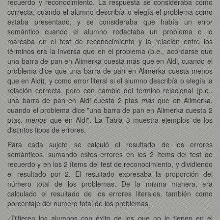
recuerdo y reconocimiento. La respuesta se consideraba como
correcta, cuando el alumno describía o elegía el problema como
estaba presentado, y se consideraba que había un error
semántico cuando el alumno redactaba un problema o lo
marcaba en el test de reconocimiento y la relación entre los
términos era la inversa que en el problema (p.e., acordarse que
una barra de pan en Alimerka cuesta más que en Aldi, cuando el
problema dice que una barra de pan en Alimerka cuesta menos
que en Aldi), y como error literal si el alumno describía o elegía la
relación correcta, pero con cambio del termino relacional (p.e.,
una barra de pan en Aldi cuesta 2 ptas
más
que en Alimerka,
cuando el problema dice "una barra de pan en Alimerka cuesta 2
ptas.
menos
que en Aldi". La Tabla 3 muestra ejemplos de los
distintos tipos de errores.
Para cada sujeto se calculó el resultado de los errores
semánticos, sumando estos errores en los 2 ítems del test de
recuerdo y en los 2 ítems del test de reconocimiento, y dividiendo
el resultado por 2. El resultado expresaba la proporción del
número total de los problemas. De la misma manera, era
calculado el resultado de los errores literales, también como
porcentaje del numero total de los problemas.
¿Difieren los alumnos con éxito de los que no lo tienen en el