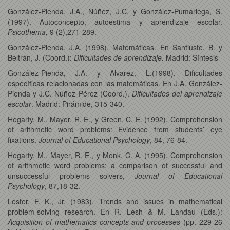
González-Pienda, J.A., Núñez, J.C. y González-Pumariega, S.
(1997). Autoconcepto, autoestima y aprendizaje escolar.
Psicothema,
9 (2),271-289.
González-Pienda, J.A. (1998). Matemáticas. En Santiuste, B. y
Beltrán, J. (Coord.):
Dificultades de aprendizaje.
Madrid: Síntesis
González-Pienda, J.A. y Alvarez, L.(1998). Dificultades
específicas relacionadas con las matemáticas. En J.A. González-
Pienda y J.C. Núñez Pérez (Coord.).
Dificultades del aprendizaje
escolar
. Madrid: Pirámide, 315-340.
Hegarty, M., Mayer, R. E., y Green, C. E. (1992). Comprehension
of arithmetic word problems: Evidence from students’ eye
fixations.
Journal of Educational Psychology
, 84, 76-84.
Hegarty, M., Mayer, R. E., y Monk, C. A. (1995). Comprehension
of arithmetic word problems: a comparison of successful and
unsuccessful problems solvers,
Journal of Educational
Psychology
, 87,18-32.
Lester, F. K., Jr. (1983). Trends and issues in mathematical
problem-solving research. En R. Lesh & M. Landau (Eds.):
Acquisition of mathematics concepts and processes
(pp. 229-26