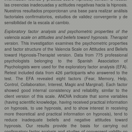
las creencias inadecuadas y actitudes negativas hacia la hipnosis.
Nuestros resultados proporcionan una base para realizar análisis
factoriales confirmatorios, estudios de validez convergente y de
sensibilidad de la escala al cambio.
Exploratory factor analysis and psychometric properties of the
valencia scale on attitudes and beliefs toward hypnosis. Therapist
version.
This investigation examines the psychometric properties
and factor structure of the Valencia Scale on Attitudes and Beliefs
toward Hypnosis-Therapist version. Data from 775 professional
psychologists belonging to the Spanish Association of
Psychologists were used for the exploratory factor analysis (EFA).
Retest included data from 426 participants who answered to the
test. The EFA revealed eight factors (Fear, Memory, Help,
Control, Collaboration, Interest, Magic and Marginal). Each factor
showed good internal consistency and reliability, similar to the
client version of this scale. ANOVA indicate that some variables
(having scientific knowledge, having received practical information
on hypnosis, to use hypnosis, and to show interest in receiving
more theoretical and practical information on hypnosis), tend to
reduce inadequate beliefs and negative attitudes toward
hypnosis. Our results provide the basis for carrying out
confirmatory factor analysis and studies of convergent validity on