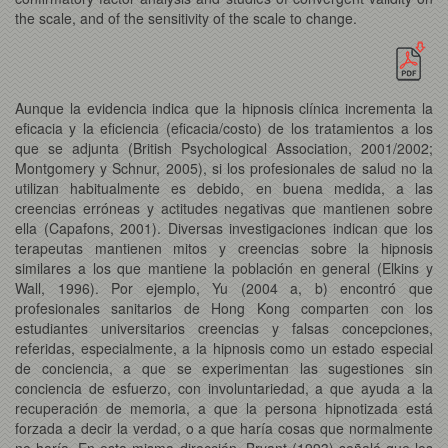
the scale, and of the sensitivity of the scale to change.
Aunque la evidencia indica que la hipnosis clínica incrementa la
eficacia y la eficiencia (eficacia/costo) de los tratamientos a los
que se adjunta (British Psychological Association, 2001/2002;
Montgomery y Schnur, 2005), si los profesionales de salud no la
utilizan habitualmente es debido, en buena medida, a las
creencias erróneas y actitudes negativas que mantienen sobre
ella (Capafons, 2001). Diversas investigaciones indican que los
terapeutas mantienen mitos y creencias sobre la hipnosis
similares a los que mantiene la población en general (Elkins y
Wall, 1996). Por ejemplo, Yu (2004 a, b) encontró que
profesionales sanitarios de Hong Kong comparten con los
estudiantes universitarios creencias y falsas concepciones,
referidas, especialmente, a la hipnosis como un estado especial
de conciencia, a que se experimentan las sugestiones sin
conciencia de esfuerzo, con involuntariedad, a que ayuda a la
recuperación de memoria, a que la persona hipnotizada está
forzada a decir la verdad, o a que haría cosas que normalmente
no haría. En esta misma dirección, Bryant (1993) señaló que los