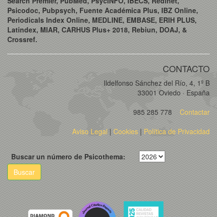
Search Premier, PubMed, PsycINFO, IBECS, Redinet,
Psicodoc, Pubpsych, Fuente Académica Plus, IBZ Online,
Periodicals Index Online, MEDLINE, EMBASE, ERIH PLUS,
Latindex, MIAR, CARHUS Plus+ 2018, Rebiun, DOAJ, &
Crossref.
CONTACTO
Ildelfonso Sánchez del Río, 4, 1º B
33001 Oviedo · España
985 285 778
Contactar
Aviso Legal
|
Cookies
|
Política de Privacidad
Buscar un número de Psicothema:
Buscar