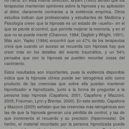
terapeutas mantenían opiniones sobre la hipnosis y su aplicación
al dolor, claramente contrarias a la evidencia empírica. Otros
estudios indican que profesionales y estudiantes de Medicina y
Psicología creen que la hipnosis es un estado de «sueño» en el
que se pierde el control, que permite mejorar la memoria, y en el
que no se puede mentir (Channon, 1984; Daglish y Wright, 1991).
Más aún, Yapko (1994) encontró que un 47% de los terapeutas
creía que cuando un suceso se recuerda con hipnosis hay que
creer más en los detalles del evento traumático, y un 54%
pensaba que con la hipnosis se pueden recordar cosas del
nacimiento.
Estos resultados son importantes, pues la evidencia disponible
indica que la hipnosis clínica puede ser iatrogénica sólo como
producto de las creencias que sobre ella puedan mantener
hipnotizador e hipnotizado, junto a la forma de preguntar a la
persona bajo hipnosis (Capafons, 2001; Capafons y Mazzoni,
2005; Frauman, Lynn y Brentar, 2000). En este sentido, Capafons
y Mazzoni (2005) señalan que las creencias más iatrogénicas son
las de que la hipnosis generan una pérdida de control, y las de
que incrementa el recuerdo y su precisión (hipermnesia). De
hecho, el material recordado por la persona hipnotizada puede