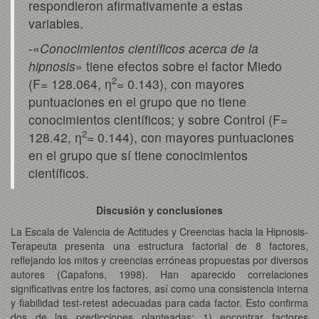
respondieron afirmativamente a estas
variables.
-«
Conocimientos científicos acerca de la
hipnosis
» tiene efectos sobre el factor Miedo
2
(F= 128.064, η
= 0.143), con mayores
puntuaciones en el grupo que no tiene
conocimientos científicos; y sobre Control (F=
2
128.42, η
= 0.144), con mayores puntuaciones
en el grupo que sí tiene conocimientos
científicos.
Discusión y conclusiones
La Escala de Valencia de Actitudes y Creencias hacia la Hipnosis-
Terapeuta presenta una estructura factorial de 8 factores,
reflejando los mitos y creencias erróneas propuestas por diversos
autores (Capafons, 1998). Han aparecido correlaciones
significativas entre los factores, así como una consistencia interna
y fiabilidad test-retest adecuadas para cada factor. Esto confirma
dos de las predicciones planteadas: 1) encontrar factores