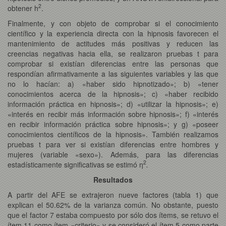
2
obtener h
.
Finalmente, y con objeto de comprobar si el conocimiento
científico y la experiencia directa con la hipnosis favorecen el
mantenimiento de actitudes más positivas y reducen las
creencias negativas hacia ella, se realizaron pruebas t para
comprobar si existían diferencias entre las personas que
respondían afirmativamente a las siguientes variables y las que
no lo hacían: a) «haber sido hipnotizado»; b) «tener
conocimientos acerca de la hipnosis»; c) «haber recibido
información práctica en hipnosis»; d) «utilizar la hipnosis»; e)
«interés en recibir más información sobre hipnosis»; f) «interés
en recibir información práctica sobre hipnosis»; y g) «poseer
conocimientos científicos de la hipnosis». También realizamos
pruebas t para ver si existían diferencias entre hombres y
mujeres (variable «sexo»). Además, para las diferencias
2
estadísticamente significativas se estimó η
.
Resultados
A partir del AFE se extrajeron nueve factores (tabla 1) que
explican el 50.62% de la varianza común. No obstante, puesto
que el factor 7 estaba compuesto por sólo dos ítems, se retuvo el
ítem 11 como ítem «criterio» y se consideró el ítem 5 como parte