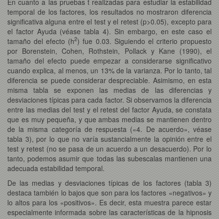
En cuanto a las pruebas t realizadas para estudiar la estabilidad
temporal de los factores, los resultados no mostraron diferencia
significativa alguna entre el test y el retest (p>0.05), excepto para
el factor Ayuda (véase tabla 4). Sin embargo, en este caso el
2
tamaño del efecto (h
) fue 0.03. Siguiendo el criterio propuesto
por Borenstein, Cohen, Rothstein, Pollack y Kane (1990), el
tamaño del efecto puede empezar a considerarse significativo
cuando explica, al menos, un 13% de la varianza. Por lo tanto, tal
diferencia se puede considerar despreciable. Asimismo, en esta
misma tabla se exponen las medias de las diferencias y
desviaciones típicas para cada factor. Si observamos la diferencia
entre las medias del test y el retest del factor Ayuda, se constata
que es muy pequeña, y que ambas medias se mantienen dentro
de la misma categoría de respuesta («4. De acuerdo», véase
tabla 3), por lo que no varía sustancialmente la opinión entre el
test y retest (no se pasa de un acuerdo a un desacuerdo). Por lo
tanto, podemos asumir que todas las subescalas mantienen una
adecuada estabilidad temporal.
De las medias y desviaciones típicas de los factores (tabla 3)
destaca también lo bajos que son para los factores «negativos» y
lo altos para los «positivos». Es decir, esta muestra parece estar
especialmente informada sobre las características de la hipnosis