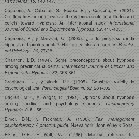
Psicothema, 15,
143-147.
Capafons, A., Cabañas, S., Espejo, B., y Cardeña, E. (2004).
Confirmatory factor analysis of the Valencia scale on attitudes and
beliefs toward hypnosis: An international study.
International
Journal of Clinical and Experimental Hypnosis, 52
, 413-433.
Capafons, A., y Mazzoni, G. (2005). ¿Es lo peligroso de la
hipnosis el hipnoterapeuta?: Hipnosis y falsos recuerdos.
Papeles
del Psicólogo, 89,
27-38.
Channon, L.D. (1984). Some preconceptions about hypnosis
among preclinical students.
International Journal of Clinical and
Experimental Hypnosis, 32,
356-361.
Cronbach, L.J., y Meehl, P.E. (1995). Construct validity in
psychological test.
Psychological Bulletin, 52,
281-302.
Daglish, M.R., y Wright, P. (1991). Opinions about hypnosis
among medical and psychology students.
Contemporary
Hypnosis, 8,
51-55.
Eimer, B.N., y Freeman, A. (1998).
Pain management
psychotherapy: A practical guide.
Nueva York: John Wiley & Sons.
Elkins, G.R., y Wall, V.J. (1996). Medical referrals for