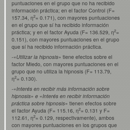
puntuaciones en el grupo que no ha recibido
información práctica; en el factor Control (F=
2
157.34, η
= 0.171), con mayores puntuaciones
en el grupo que sí ha recibido información
2
práctica; y en el factor Ayuda (F= 136.529, η
=
0.151), con mayores puntuaciones en el grupo
que sí ha recibido información práctica.
-«
Utilizar la hipnosis
» tiene efectos sobre el
factor Miedo, con mayores puntuaciones en el
grupo que no utiliza la hipnosis (F= 113.79,
2
η
= 0.130).
-«
Interés en recibir más información sobre
hipnosis
»
e
«
Interés en recibir información
práctica sobre hipnosis
» tienen efectos sobre
2
el factor Ayuda (F= 115.16, η
= 0.131 y F=
2
112.61, η
= 0.129, respectivamente), ambos
con mayores puntuaciones en los grupos que