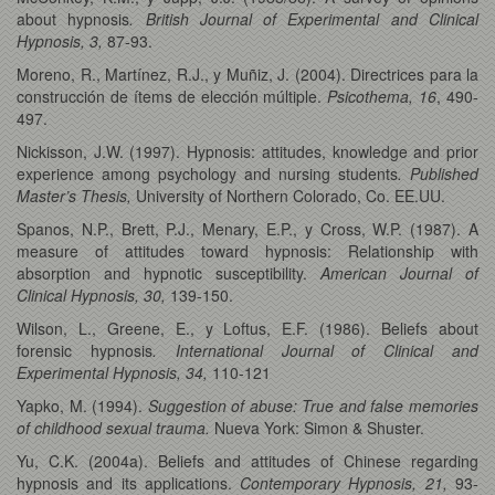
about hypnosis
. British Journal of Experimental and Clinical
Hypnosis, 3,
87-93.
Moreno, R., Martínez, R.J., y Muñiz, J. (2004). Directrices para la
construcción de ítems de elección múltiple.
Psicothema, 16
, 490-
497.
Nickisson, J.W. (1997). Hypnosis: attitudes, knowledge and prior
experience among psychology and nursing students
. Published
Master’s Thesis,
University of Northern Colorado, Co. EE.UU.
Spanos, N.P., Brett, P.J., Menary, E.P., y Cross, W.P. (1987). A
measure of attitudes toward hypnosis: Relationship with
absorption and hypnotic susceptibility.
American Journal of
Clinical Hypnosis, 30,
139-150.
Wilson, L., Greene, E., y Loftus, E.F. (1986). Beliefs about
forensic hypnosis
. International Journal of Clinical and
Experimental Hypnosis, 34,
110-121
Yapko, M. (1994).
Suggestion of abuse: True and false memories
of childhood sexual trauma.
Nueva York: Simon & Shuster.
Yu, C.K. (2004a). Beliefs and attitudes of Chinese regarding
hypnosis and its applications.
Contemporary Hypnosis, 21,
93-