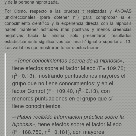
y de la persona hipnotizada.
Por último, respecto a las pruebas t realizadas y ANOVAS
2
unidireccionales (para obtener η
) para comprobar si el
conocimiento científico y la experiencia directa con la hipnosis
hacen mantener actitudes más positivas y menos creencias
negativas hacia la misma, sólo presentaron resultados
2
estadísticamente significativos con una h
igual o superior a .13.
Las variables que mostraron tener efectos fueron:
-
«Tener conocimientos acerca de la hipnosis
»
,
tiene efectos sobre el factor Miedo (F= 109.75;
2
η
= 0.13), mostrando puntuaciones mayores el
grupo que no tiene conocimientos; y en el
2
factor Control (F= 109.40, η
= 0.13), con
menores puntuaciones en el grupo que sí
tiene conocimientos.
-«
Haber recibido información práctica sobre la
hipnosis
»
,
tiene efectos sobre el factor Miedo
2
(F= 168.759, η
= 0.181), con mayores