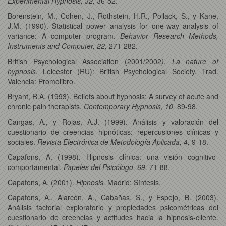
Experimental Hypnosis, 32,
36-52.
Borenstein, M., Cohen, J., Rothstein, H.R., Pollack, S., y Kane,
J.M. (1990). Statistical power analysis for one-way analysis of
variance: A computer program.
Behavior Research Methods,
Instruments and Computer, 22,
271-282.
British Psychological Association (2001/2002
). La nature of
hypnosis.
Leicester (RU): British Psychological Society. Trad.
Valencia: Promolibro.
Bryant, R.A. (1993). Beliefs about hypnosis: A survey of acute and
chronic pain therapists.
Contemporary Hypnosis, 10,
89-98.
Cangas, A., y Rojas, A.J. (1999). Análisis y valoración del
cuestionario de creencias hipnóticas: repercusiones clínicas y
sociales.
Revista Electrónica de Metodología Aplicada, 4,
9-18.
Capafons, A. (1998). Hipnosis clínica: una visión cognitivo-
comportamental.
Papeles del Psicólogo, 69,
71-88.
Capafons, A. (2001).
Hipnosis.
Madrid: Síntesis.
Capafons, A., Alarcón, A., Cabañas, S., y Espejo, B. (2003).
Análisis factorial exploratorio y propiedades psicométricas del
cuestionario de creencias y actitudes hacia la hipnosis-cliente.