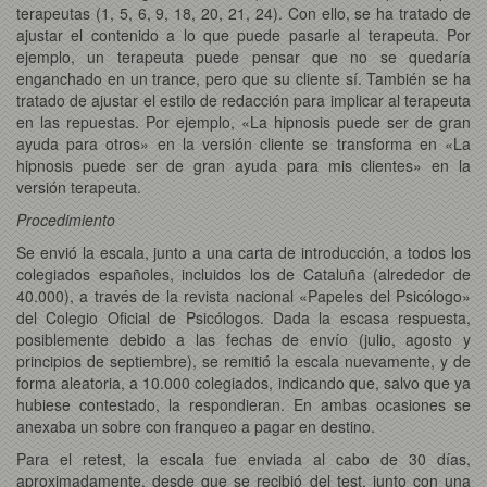
terapeutas (1, 5, 6, 9, 18, 20, 21, 24). Con ello, se ha tratado de
ajustar el contenido a lo que puede pasarle al terapeuta. Por
ejemplo, un terapeuta puede pensar que no se quedaría
enganchado en un trance, pero que su cliente sí. También se ha
tratado de ajustar el estilo de redacción para implicar al terapeuta
en las repuestas. Por ejemplo, «La hipnosis puede ser de gran
ayuda para otros» en la versión cliente se transforma en «La
hipnosis puede ser de gran ayuda para mis clientes» en la
versión terapeuta.
Procedimiento
Se envió la escala, junto a una carta de introducción, a todos los
colegiados españoles, incluidos los de Cataluña (alrededor de
40.000), a través de la revista nacional «Papeles del Psicólogo»
del Colegio Oficial de Psicólogos. Dada la escasa respuesta,
posiblemente debido a las fechas de envío (julio, agosto y
principios de septiembre), se remitió la escala nuevamente, y de
forma aleatoria, a 10.000 colegiados, indicando que, salvo que ya
hubiese contestado, la respondieran. En ambas ocasiones se
anexaba un sobre con franqueo a pagar en destino.
Para el retest, la escala fue enviada al cabo de 30 días,
aproximadamente, desde que se recibió del test, junto con una