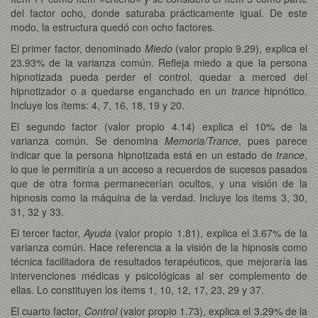
del factor ocho, donde saturaba prácticamente igual. De este
modo, la estructura quedó con ocho factores.
El primer factor, denominado
Miedo
(valor propio 9.29), explica el
23.93% de la varianza común. Refleja miedo a que la persona
hipnotizada pueda perder el control, quedar a merced del
hipnotizador o a quedarse enganchado en un
trance
hipnótico.
Incluye los ítems: 4, 7, 16, 18, 19 y 20.
El segundo factor (valor propio 4.14) explica el 10% de la
varianza común. Se denomina
Memoria/Trance
, pues parece
indicar que la persona hipnotizada está en un estado de
trance
,
lo que le permitiría a un acceso a recuerdos de sucesos pasados
que de otra forma permanecerían ocultos, y una visión de la
hipnosis como la máquina de la verdad. Incluye los ítems 3, 30,
31, 32 y 33.
El tercer factor,
Ayuda
(valor propio 1.81), explica el 3.67% de la
varianza común. Hace referencia a la visión de la hipnosis como
técnica facilitadora de resultados terapéuticos, que mejoraría las
intervenciones médicas y psicológicas al ser complemento de
ellas. Lo constituyen los ítems 1, 10, 12, 17, 23, 29 y 37.
El cuarto factor,
Control
(valor propio 1.73), explica el 3.29% de la