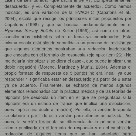
desacuerdo» y «6. Completamente de acuerdo». Como hemos
indicado, es una variación de la EVACH-C (Capafons et al.,
2004), escala que recoge los principales mitos propuestos por
Capafons (1998) y que se basaba fundamentalmente en el
Hypnosis Survey Beliefs
de Keller (1996), así como en otros
cuestionarios existentes sobre el tema ya mencionados. Esta
misma escala está siendo sometida a un proceso de revisión ya
que algunos elementos mostraban una redacción inadecuada
que chocaba con el formato de respuesta (ejemplo: ítem 26: «No
me dejaría hipnotizar si se diera el caso», que puede implicar una
doble negación) (Moreno, Martínez y Muñiz, 2004). Además el
propio formato de respuesta de 5 puntos no era lineal, ya que
responder 1 significaba estar en desacuerdo y a partir de 2 estar
ya de acuerdo. Finalmente, se echaron de menos algunos
elementos relacionados con la práctica médica y de las teorías de
hipnosis (se desdobla un ítem en el que se preguntaba si la
hipnosis era un estado de trance que implica una disociación,
pues implica una doble afirmación). Por ello, la versión terapeuta
se elaboró a partir de esta versión para clientes actualizada. Así
pues, la versión terapeuta se diferencia de la primera versión
cliente publicada en el formato de respuesta y en el cambio de
redacción de algunos ítems que se han adaptado para