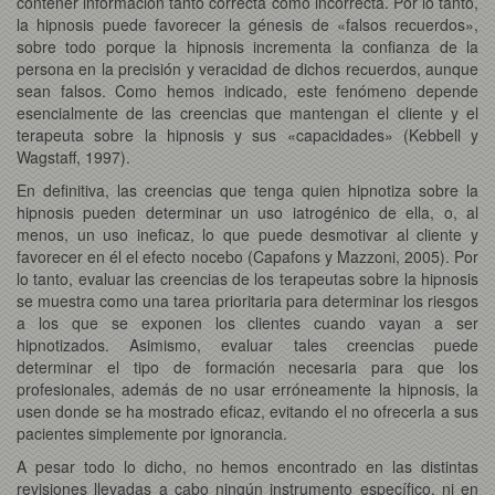
contener información tanto correcta como incorrecta. Por lo tanto,
la hipnosis puede favorecer la génesis de «falsos recuerdos»,
sobre todo porque la hipnosis incrementa la confianza de la
persona en la precisión y veracidad de dichos recuerdos, aunque
sean falsos. Como hemos indicado, este fenómeno depende
esencialmente de las creencias que mantengan el cliente y el
terapeuta sobre la hipnosis y sus «capacidades» (Kebbell y
Wagstaff, 1997).
En definitiva, las creencias que tenga quien hipnotiza sobre la
hipnosis pueden determinar un uso iatrogénico de ella, o, al
menos, un uso ineficaz, lo que puede desmotivar al cliente y
favorecer en él el efecto nocebo (Capafons y Mazzoni, 2005). Por
lo tanto, evaluar las creencias de los terapeutas sobre la hipnosis
se muestra como una tarea prioritaria para determinar los riesgos
a los que se exponen los clientes cuando vayan a ser
hipnotizados. Asimismo, evaluar tales creencias puede
determinar el tipo de formación necesaria para que los
profesionales, además de no usar erróneamente la hipnosis, la
usen donde se ha mostrado eficaz, evitando el no ofrecerla a sus
pacientes simplemente por ignorancia.
A pesar todo lo dicho, no hemos encontrado en las distintas
revisiones llevadas a cabo ningún instrumento específico, ni en