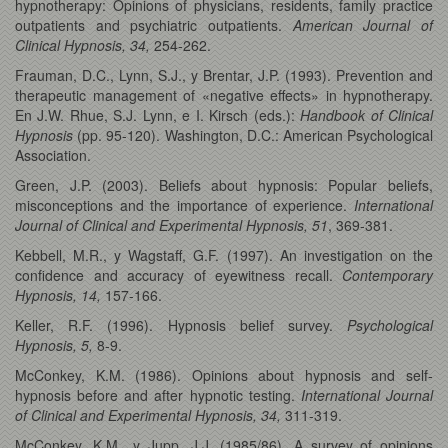
hypnotherapy: Opinions of physicians, residents, family practice
outpatients and psychiatric outpatients.
American Journal of
Clinical Hypnosis, 34,
254-262.
Frauman, D.C., Lynn, S.J., y Brentar, J.P. (1993). Prevention and
therapeutic management of «negative effects» in hypnotherapy.
En J.W. Rhue, S.J. Lynn, e I. Kirsch (eds.):
Handbook of Clinical
Hypnosis
(pp. 95-120). Washington, D.C.: American Psychological
Association.
Green, J.P. (2003). Beliefs about hypnosis: Popular beliefs,
misconceptions and the importance of experience.
International
Journal of Clinical and Experimental Hypnosis, 51
, 369-381.
Kebbell, M.R., y Wagstaff, G.F. (1997). An investigation on the
confidence and accuracy of eyewitness recall.
Contemporary
Hypnosis, 14,
157-166.
Keller, R.F. (1996). Hypnosis belief survey.
Psychological
Hypnosis, 5,
8-9.
McConkey, K.M. (1986). Opinions about hypnosis and self-
hypnosis before and after hypnotic testing.
International Journal
of Clinical and Experimental Hypnosis, 34,
311-319.
McConkey, K.M., y Jupp, J.J. (1985/86). A survey of opinions