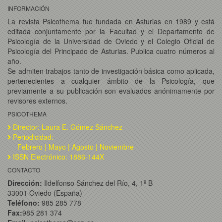
INFORMACIÓN
La revista Psicothema fue fundada en Asturias en 1989 y está
editada conjuntamente por la Facultad y el Departamento de
Psicología de la Universidad de Oviedo y el Colegio Oficial de
Psicología del Principado de Asturias. Publica cuatro números al
año.
Se admiten trabajos tanto de investigación básica como aplicada,
pertenecientes a cualquier ámbito de la Psicología, que
previamente a su publicación son evaluados anónimamente por
revisores externos.
PSICOTHEMA
Director: Laura E. Gómez Sánchez
Periodicidad:
Febrero | Mayo | Agosto | Noviembre
ISSN Electrónico: 1886-144X
CONTACTO
Dirección:
Ildelfonso Sánchez del Río, 4, 1º B
33001 Oviedo (España)
Teléfono:
985 285 778
Fax:
985 281 374