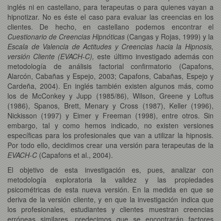
inglés ni en castellano, para terapeutas o para quienes vayan a
hipnotizar. No es éste el caso para evaluar las creencias en los
clientes. De hecho, en castellano podemos encontrar el
Cuestionario de Creencias Hipnóticas
(Cangas y Rojas, 1999) y la
Escala de Valencia de Actitudes y Creencias hacia la Hipnosis,
versión Cliente (EVACH-C),
este último investigado además con
metodología de análisis factorial confirmatorio (Capafons,
Alarcón, Cabañas y Espejo, 2003; Capafons, Cabañas, Espejo y
Cardeña, 2004). En inglés también existen algunos más, como
los de McConkey y Jupp (1985/86), Wilson, Greene y Loftus
(1986), Spanos, Brett, Menary y Cross (1987), Keller (1996),
Nickisson (1997) y Eimer y Freeman (1998), entre otros. Sin
embargo, tal y como hemos indicado, no existen versiones
específicas para los profesionales que van a utilizar la hipnosis.
Por todo ello, decidimos crear una versión para terapeutas de la
EVACH-C
(Capafons et al., 2004).
El objetivo de esta investigación es, pues, analizar con
metodología exploratoria la validez y las propiedades
psicométricas de esta nueva versión. En la medida en que se
deriva de la versión cliente, y en que la investigación indica que
los profesionales, estudiantes y clientes muestran creencias
erróneas similares, predecimos que se encontrarán factores