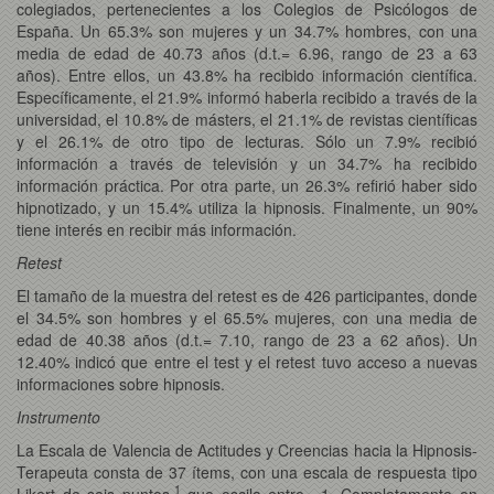
colegiados, pertenecientes a los Colegios de Psicólogos de
España. Un 65.3% son mujeres y un 34.7% hombres, con una
media de edad de 40.73 años (d.t.= 6.96, rango de 23 a 63
años). Entre ellos, un 43.8% ha recibido información científica.
Específicamente, el 21.9% informó haberla recibido a través de la
universidad, el 10.8% de másters, el 21.1% de revistas científicas
y el 26.1% de otro tipo de lecturas. Sólo un 7.9% recibió
información a través de televisión y un 34.7% ha recibido
información práctica. Por otra parte, un 26.3% refirió haber sido
hipnotizado, y un 15.4% utiliza la hipnosis. Finalmente, un 90%
tiene interés en recibir más información.
Retest
El tamaño de la muestra del retest es de 426 participantes, donde
el 34.5% son hombres y el 65.5% mujeres, con una media de
edad de 40.38 años (d.t.= 7.10, rango de 23 a 62 años). Un
12.40% indicó que entre el test y el retest tuvo acceso a nuevas
informaciones sobre hipnosis.
Instrumento
La Escala de Valencia de Actitudes y Creencias hacia la Hipnosis-
Terapeuta consta de 37 ítems, con una escala de respuesta tipo
1
Likert de seis puntos,
que oscila entre «1. Completamente en