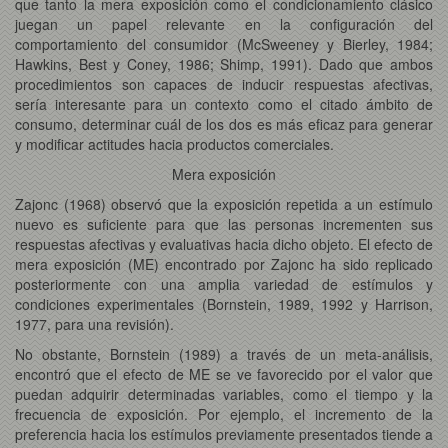
que tanto la mera exposición como el condicionamiento clásico
juegan un papel relevante en la configuración del
comportamiento del consumidor (McSweeney y Bierley, 1984;
Hawkins, Best y Coney, 1986; Shimp, 1991). Dado que ambos
procedimientos son capaces de inducir respuestas afectivas,
sería interesante para un contexto como el citado ámbito de
consumo, determinar cuál de los dos es más eficaz para generar
y modificar actitudes hacia productos comerciales.
Mera exposición
Zajonc (1968) observó que la exposición repetida a un estímulo
nuevo es suficiente para que las personas incrementen sus
respuestas afectivas y evaluativas hacia dicho objeto. El efecto de
mera exposición (ME) encontrado por Zajonc ha sido replicado
posteriormente con una amplia variedad de estímulos y
condiciones experimentales (Bornstein, 1989, 1992 y Harrison,
1977, para una revisión).
No obstante, Bornstein (1989) a través de un meta-análisis,
encontró que el efecto de ME se ve favorecido por el valor que
puedan adquirir determinadas variables, como el tiempo y la
frecuencia de exposición. Por ejemplo, el incremento de la
preferencia hacia los estímulos previamente presentados tiende a