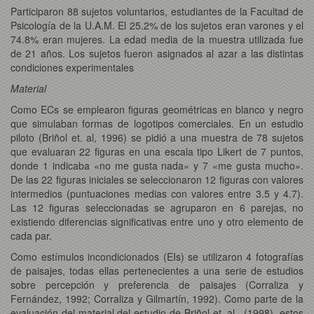
Participaron 88 sujetos voluntarios, estudiantes de la Facultad de
Psicología de la U.A.M. El 25.2% de los sujetos eran varones y el
74.8% eran mujeres. La edad media de la muestra utilizada fue
de 21 años. Los sujetos fueron asignados al azar a las distintas
condiciones experimentales
Material
Como ECs se emplearon figuras geométricas en blanco y negro
que simulaban formas de logotipos comerciales. En un estudio
piloto (Briñol et. al, 1996) se pidió a una muestra de 78 sujetos
que evaluaran 22 figuras en una escala tipo Likert de 7 puntos,
donde 1 indicaba «no me gusta nada» y 7 «me gusta mucho».
De las 22 figuras iniciales se seleccionaron 12 figuras con valores
intermedios (puntuaciones medias con valores entre 3.5 y 4.7).
Las 12 figuras seleccionadas se agruparon en 6 parejas, no
existiendo diferencias significativas entre uno y otro elemento de
cada par.
Como estímulos incondicionados (EIs) se utilizaron 4 fotografías
de paisajes, todas ellas pertenecientes a una serie de estudios
sobre percepción y preferencia de paisajes (Corraliza y
Fernández, 1992; Corraliza y Gilmartín, 1992). Como parte de la
evaluación del material del estudio de Briñol et. al., (1998), estos