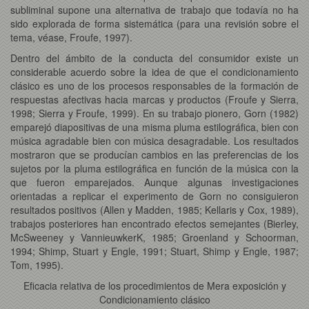
subliminal supone una alternativa de trabajo que todavía no ha
sido explorada de forma sistemática (para una revisión sobre el
tema, véase, Froufe, 1997).
Dentro del ámbito de la conducta del consumidor existe un
considerable acuerdo sobre la idea de que el condicionamiento
clásico es uno de los procesos responsables de la formación de
respuestas afectivas hacia marcas y productos (Froufe y Sierra,
1998; Sierra y Froufe, 1999). En su trabajo pionero, Gorn (1982)
emparejó diapositivas de una misma pluma estilográfica, bien con
música agradable bien con música desagradable. Los resultados
mostraron que se producían cambios en las preferencias de los
sujetos por la pluma estilográfica en función de la música con la
que fueron emparejados. Aunque algunas investigaciones
orientadas a replicar el experimento de Gorn no consiguieron
resultados positivos (Allen y Madden, 1985; Kellaris y Cox, 1989),
trabajos posteriores han encontrado efectos semejantes (Bierley,
McSweeney y VannieuwkerK, 1985; Groenland y Schoorman,
1994; Shimp, Stuart y Engle, 1991; Stuart, Shimp y Engle, 1987;
Tom, 1995).
Eficacia relativa de los procedimientos de Mera exposición y
Condicionamiento clásico