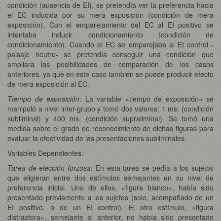
condición (ausencia de EI), se pretendía ver la preferencia hacia
el EC inducida por su mera exposición (condición de mera
exposición). Con el emparejamiento del EC al EI positivo se
intentaba inducir condicionamiento (condición de
condicionamiento). Cuando el EC se emparejaba al EI control -
paisaje neutro- se pretendía conseguir una condición que
ampliara las posibilidades de comparación de los casos
anteriores, ya que en este caso también se puede producir efecto
de mera exposición al EC.
Tiempo de exposición
: La variable «tiempo de exposición» se
manipuló a nivel inter-grupo y tomó dos valores: 1 ms. (condición
subliminal) y 400 ms. (condición supraliminal). Se tomó una
medida sobre el grado de reconocimiento de dichas figuras para
evaluar la efectividad de las presentaciones subliminales.
Variables Dependientes:
Tarea de elección forzosa:
En esta tarea se pedía a los sujetos
que eligieran entre dos estímulos semejantes en su nivel de
preferencia inicial. Uno de ellos, «figura blanco», había sido
presentado previamente a los sujetos (solo, acompañado de un
EI positivo, o de un EI control). El otro estímulo, «figura
distractora», semejante al anterior, no había sido presentado