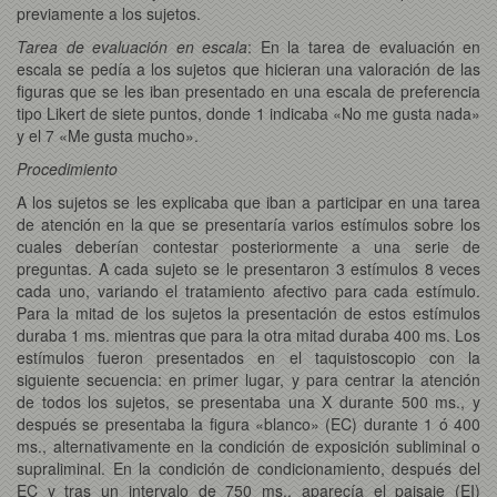
previamente a los sujetos.
Tarea de evaluación en escala
: En la tarea de evaluación en
escala se pedía a los sujetos que hicieran una valoración de las
figuras que se les iban presentado en una escala de preferencia
tipo Likert de siete puntos, donde 1 indicaba «No me gusta nada»
y el 7 «Me gusta mucho».
Procedimiento
A los sujetos se les explicaba que iban a participar en una tarea
de atención en la que se presentaría varios estímulos sobre los
cuales deberían contestar posteriormente a una serie de
preguntas. A cada sujeto se le presentaron 3 estímulos 8 veces
cada uno, variando el tratamiento afectivo para cada estímulo.
Para la mitad de los sujetos la presentación de estos estímulos
duraba 1 ms. mientras que para la otra mitad duraba 400 ms. Los
estímulos fueron presentados en el taquistoscopio con la
siguiente secuencia: en primer lugar, y para centrar la atención
de todos los sujetos, se presentaba una X durante 500 ms., y
después se presentaba la figura «blanco» (EC) durante 1 ó 400
ms., alternativamente en la condición de exposición subliminal o
supraliminal. En la condición de condicionamiento, después del
EC y tras un intervalo de 750 ms., aparecía el paisaje (EI)