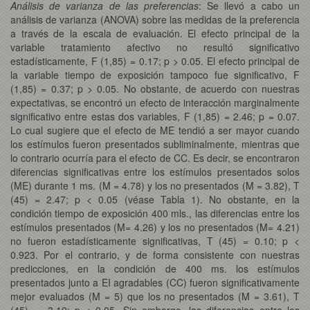
Análisis de varianza de las preferencias
: Se llevó a cabo un
análisis de varianza (ANOVA) sobre las medidas de la preferencia
a través de la escala de evaluación. El efecto principal de la
variable tratamiento afectivo no resultó significativo
estadísticamente, F (1,85) = 0.17; p > 0.05. El efecto principal de
la variable tiempo de exposición tampoco fue significativo, F
(1,85) = 0.37; p > 0.05. No obstante, de acuerdo con nuestras
expectativas, se encontró un efecto de interacción marginalmente
significativo entre estas dos variables, F (1,85) = 2.46; p = 0.07.
Lo cual sugiere que el efecto de ME tendió a ser mayor cuando
los estímulos fueron presentados subliminalmente, mientras que
lo contrario ocurría para el efecto de CC. Es decir, se encontraron
diferencias significativas entre los estímulos presentados solos
(ME) durante 1 ms. (M = 4.78) y los no presentados (M = 3.82), T
(45) = 2.47; p < 0.05 (véase Tabla 1). No obstante, en la
condición tiempo de exposición 400 mls., las diferencias entre los
estímulos presentados (M= 4.26) y los no presentados (M= 4.21)
no fueron estadísticamente significativas, T (45) = 0.10; p <
0.923. Por el contrario, y de forma consistente con nuestras
predicciones, en la condición de 400 ms. los estímulos
presentados junto a EI agradables (CC) fueron significativamente
mejor evaluados (M = 5) que los no presentados (M = 3.61), T
(45) = -3.19; p < 0.05. Sin embargo, las diferencias entre los