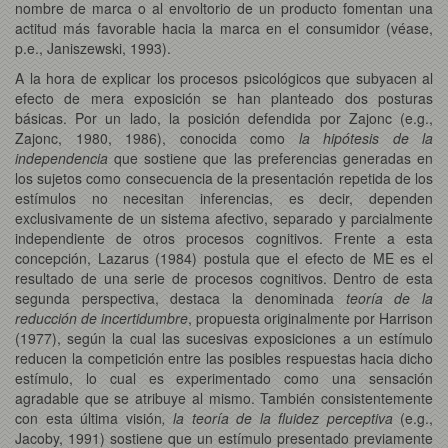
nombre de marca o al envoltorio de un producto fomentan una
actitud más favorable hacia la marca en el consumidor (véase,
p.e., Janiszewski, 1993).
A la hora de explicar los procesos psicológicos que subyacen al
efecto de mera exposición se han planteado dos posturas
básicas. Por un lado, la posición defendida por Zajonc (e.g.,
Zajonc, 1980, 1986), conocida como
la hipótesis de la
independencia
que sostiene que las preferencias generadas en
los sujetos como consecuencia de la presentación repetida de los
estímulos no necesitan inferencias, es decir, dependen
exclusivamente de un sistema afectivo, separado y parcialmente
independiente de otros procesos cognitivos. Frente a esta
concepción, Lazarus (1984) postula que el efecto de ME es el
resultado de una serie de procesos cognitivos. Dentro de esta
segunda perspectiva, destaca la denominada
teoría de la
reducción de incertidumbre
, propuesta originalmente por Harrison
(1977), según la cual las sucesivas exposiciones a un estímulo
reducen la competición entre las posibles respuestas hacia dicho
estímulo, lo cual es experimentado como una sensación
agradable que se atribuye al mismo. También consistentemente
con esta última visión
, la teoría de la fluidez perceptiva
(e.g.,
Jacoby, 1991) sostiene que un estímulo presentado previamente