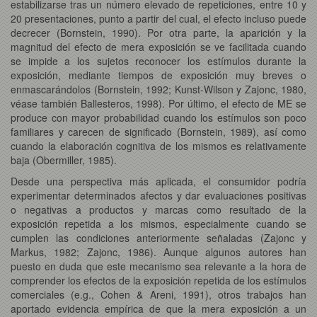
estabilizarse tras un número elevado de repeticiones, entre 10 y
20 presentaciones, punto a partir del cual, el efecto incluso puede
decrecer (Bornstein, 1990). Por otra parte, la aparición y la
magnitud del efecto de mera exposición se ve facilitada cuando
se impide a los sujetos reconocer los estímulos durante la
exposición, mediante tiempos de exposición muy breves o
enmascarándolos (Bornstein, 1992; Kunst-Wilson y Zajonc, 1980,
véase también Ballesteros, 1998). Por último, el efecto de ME se
produce con mayor probabilidad cuando los estímulos son poco
familiares y carecen de significado (Bornstein, 1989), así como
cuando la elaboración cognitiva de los mismos es relativamente
baja (Obermiller, 1985).
Desde una perspectiva más aplicada, el consumidor podría
experimentar determinados afectos y dar evaluaciones positivas
o negativas a productos y marcas como resultado de la
exposición repetida a los mismos, especialmente cuando se
cumplen las condiciones anteriormente señaladas (Zajonc y
Markus, 1982; Zajonc, 1986). Aunque algunos autores han
puesto en duda que este mecanismo sea relevante a la hora de
comprender los efectos de la exposición repetida de los estímulos
comerciales (e.g., Cohen & Areni, 1991), otros trabajos han
aportado evidencia empírica de que la mera exposición a un