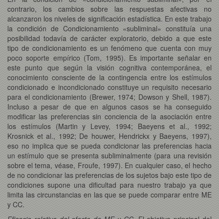
contrario, los cambios sobre las respuestas afectivas no
alcanzaron los niveles de significación estadística. En este trabajo
la condición de Condicionamiento «subliminal» constituía una
posibilidad todavía de carácter exploratorio, debido a que este
tipo de condicionamiento es un fenómeno que cuenta con muy
poco soporte empírico (Tom, 1995). Es importante señalar en
este punto que según la visión cognitiva contemporánea, el
conocimiento consciente de la contingencia entre los estímulos
condicionado e incondicionado constituye un requisito necesario
para el condicionamiento (Brewer, 1974; Dowson y Shell, 1987).
Incluso a pesar de que en algunos casos se ha conseguido
modificar las preferencias sin conciencia de la asociación entre
los estímulos (Martin y Levey, 1994; Baeyens et al., 1992;
Krosnick et al., 1992; De houwer, Hendrickx y Baeyens, 1997),
eso no implica que se pueda condicionar las preferencias hacia
un estímulo que se presenta subliminalmente (para una revisión
sobre el tema, véase, Froufe, 1997). En cualquier caso, el hecho
de no condicionar las preferencias de los sujetos bajo este tipo de
condiciones supone una dificultad para nuestro trabajo ya que
limita las circunstancias en las que se puede comparar entre ME
y CC.
Eficacia relativa del efecto de ME y CC.
El objetivo principal del