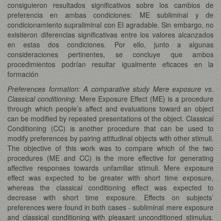
consiguieron resultados significativos sobre los cambios de
preferencia en ambas condiciones: ME subliminal y de
condicionamiento supraliminal con EI agradable. Sin embargo, no
existieron diferencias significativas entre los valores alcanzados
en estas dos condiciones. Por ello, junto a algunas
consideraciones pertinentes, se concluye que ambos
procedimientos podrían resultar igualmente eficaces en la
formación
Preferences formation: A comparative study Mere exposure vs.
Classical conditioning.
Mere Exposure Effect (ME) is a procedure
through which people’s affect and evaluations toward an object
can be modified by repeated presentations of the object. Classical
Conditioning (CC) is another procedure that can be used to
modify preferences by pairing attitudinal objects with other stimuli.
The objective of this work was to compare which of the two
procedures (ME and CC) is the more effective for generating
affective responses towards unfamiliar stimuli. Mere exposure
effect was expected to be greater with short time exposure,
whereas the classical conditioning effect was expected to
decrease with short time exposure. Effects on subjects’
preferences were found in both cases - subliminal mere exposure
and classical conditioning with pleasant unconditioned stimulus.