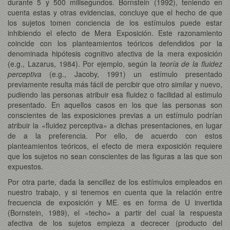
durante 5 y 500 milisegundos. Bornstein (1992), teniendo en
cuenta estas y otras evidencias, concluye que el hecho de que
los sujetos tomen conciencia de los estímulos puede estar
inhibiendo el efecto de Mera Exposición. Este razonamiento
coincide con los planteamientos teóricos defendidos por la
denominada hipótesis cognitivo afectiva de la mera exposición
(e.g., Lazarus, 1984). Por ejemplo, según la
teoría de la fluidez
perceptiva
(e.g., Jacoby, 1991) un estímulo presentado
previamente resulta más fácil de percibir que otro similar y nuevo,
pudiendo las personas atribuir esa fluidez o facilidad al estimulo
presentado. En aquellos casos en los que las personas son
conscientes de las exposiciones previas a un estímulo podrían
atribuir la «fluidez perceptiva» a dichas presentaciones, en lugar
de a la preferencia. Por ello, de acuerdo con estos
planteamientos teóricos, el efecto de mera exposición requiere
que los sujetos no sean conscientes de las figuras a las que son
expuestos.
Por otra parte, dada la sencillez de los estímulos empleados en
nuestro trabajo, y si tenemos en cuenta que la relación entre
frecuencia de exposición y ME. es en forma de U invertida
(Bornstein, 1989), el «techo» a partir del cual la respuesta
afectiva de los sujetos empieza a decrecer (producto del