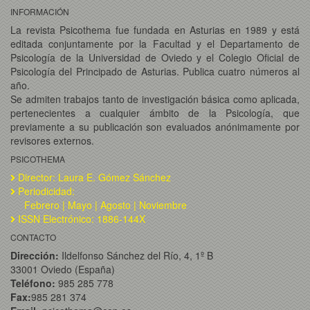
INFORMACIÓN
La revista Psicothema fue fundada en Asturias en 1989 y está
editada conjuntamente por la Facultad y el Departamento de
Psicología de la Universidad de Oviedo y el Colegio Oficial de
Psicología del Principado de Asturias. Publica cuatro números al
año.
Se admiten trabajos tanto de investigación básica como aplicada,
pertenecientes a cualquier ámbito de la Psicología, que
previamente a su publicación son evaluados anónimamente por
revisores externos.
PSICOTHEMA
Director: Laura E. Gómez Sánchez
Periodicidad:
Febrero | Mayo | Agosto | Noviembre
ISSN Electrónico: 1886-144X
CONTACTO
Dirección:
Ildelfonso Sánchez del Río, 4, 1º B
33001 Oviedo (España)
Teléfono:
985 285 778
Fax:
985 281 374