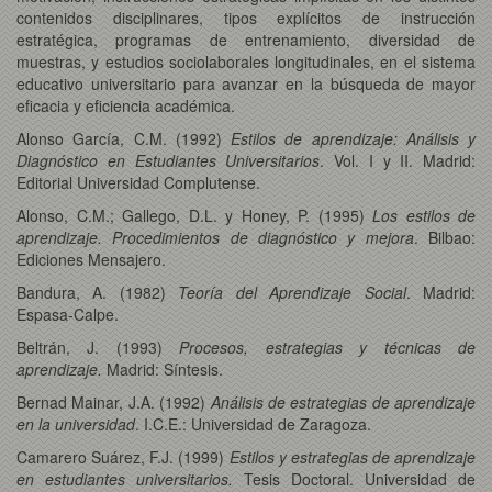
contenidos disciplinares, tipos explícitos de instrucción
estratégica, programas de entrenamiento, diversidad de
muestras, y estudios sociolaborales longitudinales, en el sistema
educativo universitario para avanzar en la búsqueda de mayor
eficacia y eficiencia académica.
Alonso García, C.M. (1992)
Estilos de aprendizaje: Análisis y
Diagnóstico en Estudiantes Universitarios
. Vol. I y II. Madrid:
Editorial Universidad Complutense.
Alonso, C.M.; Gallego, D.L. y Honey, P. (1995)
Los estilos de
aprendizaje. Procedimientos de diagnóstico y mejora
. Bilbao:
Ediciones Mensajero.
Bandura, A. (1982)
Teoría del Aprendizaje Social
. Madrid:
Espasa-Calpe.
Beltrán, J. (1993)
Procesos, estrategias y técnicas de
aprendizaje.
Madrid: Síntesis.
Bernad Mainar, J.A. (1992)
Análisis de estrategias de aprendizaje
en la universidad
. I.C.E.: Universidad de Zaragoza.
Camarero Suárez, F.J. (1999)
Estilos y estrategias de aprendizaje
en estudiantes universitarios.
Tesis Doctoral. Universidad de