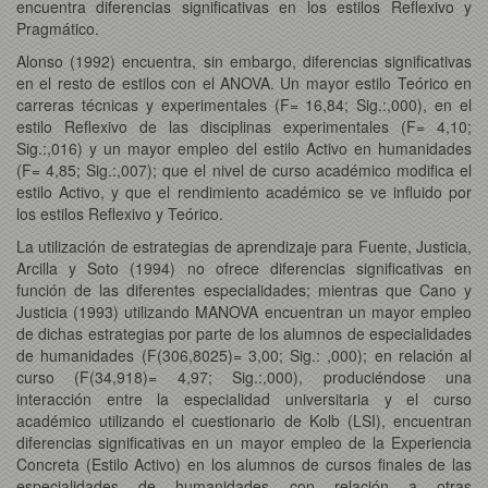
encuentra diferencias significativas en los estilos Reflexivo y
Pragmático.
Alonso (1992) encuentra, sin embargo, diferencias significativas
en el resto de estilos con el ANOVA. Un mayor estilo Teórico en
carreras técnicas y experimentales (F= 16,84; Sig.:,000), en el
estilo Reflexivo de las disciplinas experimentales (F= 4,10;
Sig.:,016) y un mayor empleo del estilo Activo en humanidades
(F= 4,85; Sig.:,007); que el nivel de curso académico modifica el
estilo Activo, y que el rendimiento académico se ve influido por
los estilos Reflexivo y Teórico.
La utilización de estrategias de aprendizaje para Fuente, Justicia,
Arcilla y Soto (1994) no ofrece diferencias significativas en
función de las diferentes especialidades; mientras que Cano y
Justicia (1993) utilizando MANOVA encuentran un mayor empleo
de dichas estrategias por parte de los alumnos de especialidades
de humanidades (F(306,8025)= 3,00; Sig.: ,000); en relación al
curso (F(34,918)= 4,97; Sig.:,000), produciéndose una
interacción entre la especialidad universitaria y el curso
académico utilizando el cuestionario de Kolb (LSI), encuentran
diferencias significativas en un mayor empleo de la Experiencia
Concreta (Estilo Activo) en los alumnos de cursos finales de las
especialidades de humanidades con relación a otras