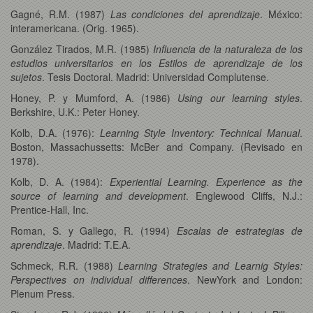
Gagné, R.M. (1987)
Las condiciones del aprendizaje
. México:
interamericana. (Orig. 1965).
González Tirados, M.R. (1985)
Influencia de la naturaleza de los
estudios universitarios en los Estilos de aprendizaje de los
sujetos
. Tesis Doctoral. Madrid: Universidad Complutense.
Honey, P. y Mumford, A. (1986)
Using our learning styles
.
Berkshire, U.K.: Peter Honey.
Kolb, D.A. (1976):
Learning Style Inventory: Technical Manual
.
Boston, Massachussetts: McBer and Company. (Revisado en
1978).
Kolb, D. A. (1984):
Experiential Learning. Experience as the
source of learning and development
. Englewood Cliffs, N.J.:
Prentice-Hall, Inc.
Roman, S. y Gallego, R. (1994)
Escalas de estrategias de
aprendizaje
. Madrid: T.E.A.
Schmeck, R.R. (1988)
Learning Strategies and Learnig Styles:
Perspectives on individual differences
. NewYork and London:
Plenum Press.