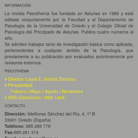
INFORMACIÓN
La revista Psicothema fue fundada en Asturias en 1989 y está
editada conjuntamente por la Facultad y el Departamento de
Psicología de la Universidad de Oviedo y el Colegio Oficial de
Psicología del Principado de Asturias. Publica cuatro números al
año.
Se admiten trabajos tanto de investigación básica como aplicada,
pertenecientes a cualquier ámbito de la Psicología, que
previamente a su publicación son evaluados anónimamente por
revisores externos.
PSICOTHEMA
Director: Laura E. Gómez Sánchez
Periodicidad:
Febrero | Mayo | Agosto | Noviembre
ISSN Electrónico: 1886-144X
CONTACTO
Dirección:
Ildelfonso Sánchez del Río, 4, 1º B
33001 Oviedo (España)
Teléfono:
985 285 778
Fax:
985 281 374