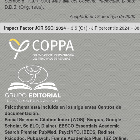
Sternberg, R.J. (1990)
Más allá del Cociente Intelectual
. Bilbao:
D.D.B. (Orig. 1986).
Aceptado el 17 de mayo de 2000
Impact Factor JCR SSCI 2024
= 3.5 (Q1) · JIF percentile 2024 = 88
Psicothema está incluida en los siguientes Centros de
documentación:
Social Sciences Citation Index (WOS), Scopus, Google
Scholar, SciELO, Dialnet, EBSCO Essentials Academic
Search Premier, PubMed, PsycINFO, IBECS, Redinet,
Psicodoc, Pubpsych, Fuente Académica Plus, IBZ Online,