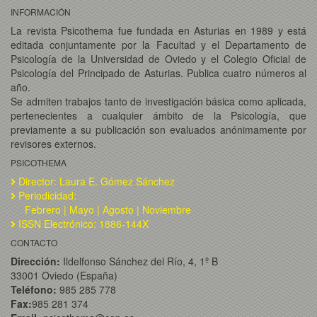
INFORMACIÓN
La revista Psicothema fue fundada en Asturias en 1989 y está
editada conjuntamente por la Facultad y el Departamento de
Psicología de la Universidad de Oviedo y el Colegio Oficial de
Psicología del Principado de Asturias. Publica cuatro números al
año.
Se admiten trabajos tanto de investigación básica como aplicada,
pertenecientes a cualquier ámbito de la Psicología, que
previamente a su publicación son evaluados anónimamente por
revisores externos.
PSICOTHEMA
Director: Laura E. Gómez Sánchez
Periodicidad:
Febrero | Mayo | Agosto | Noviembre
ISSN Electrónico: 1886-144X
CONTACTO
Dirección:
Ildelfonso Sánchez del Río, 4, 1º B
33001 Oviedo (España)
Teléfono:
985 285 778
Fax:
985 281 374