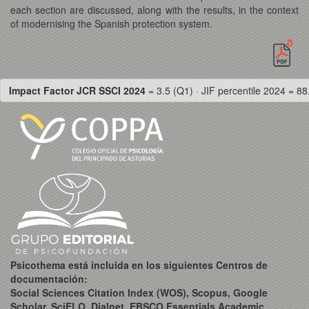
each section are discussed, along with the results, in the context
of modernising the Spanish protection system.
Impact Factor JCR SSCI 2024
= 3.5 (Q1) · JIF percentile 2024 = 88
Psicothema está incluida en los siguientes Centros de
documentación:
Social Sciences Citation Index (WOS), Scopus, Google
Scholar, SciELO, Dialnet, EBSCO Essentials Academic