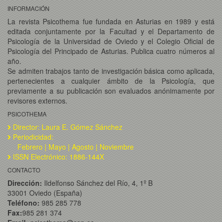
INFORMACIÓN
La revista Psicothema fue fundada en Asturias en 1989 y está
editada conjuntamente por la Facultad y el Departamento de
Psicología de la Universidad de Oviedo y el Colegio Oficial de
Psicología del Principado de Asturias. Publica cuatro números al
año.
Se admiten trabajos tanto de investigación básica como aplicada,
pertenecientes a cualquier ámbito de la Psicología, que
previamente a su publicación son evaluados anónimamente por
revisores externos.
PSICOTHEMA
Director: Laura E. Gómez Sánchez
Periodicidad:
Febrero | Mayo | Agosto | Noviembre
ISSN Electrónico: 1886-144X
CONTACTO
Dirección:
Ildelfonso Sánchez del Río, 4, 1º B
33001 Oviedo (España)
Teléfono:
985 285 778
Fax:
985 281 374