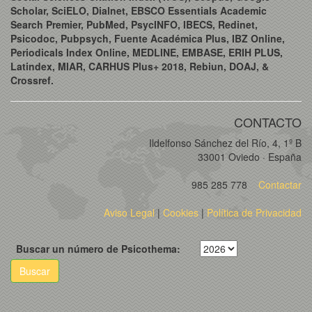
Scholar, SciELO, Dialnet, EBSCO Essentials Academic
Search Premier, PubMed, PsycINFO, IBECS, Redinet,
Psicodoc, Pubpsych, Fuente Académica Plus, IBZ Online,
Periodicals Index Online, MEDLINE, EMBASE, ERIH PLUS,
Latindex, MIAR, CARHUS Plus+ 2018, Rebiun, DOAJ, &
Crossref.
CONTACTO
Ildelfonso Sánchez del Río, 4, 1º B
33001 Oviedo · España
985 285 778
Contactar
Aviso Legal
|
Cookies
|
Política de Privacidad
Buscar un número de Psicothema:
Buscar