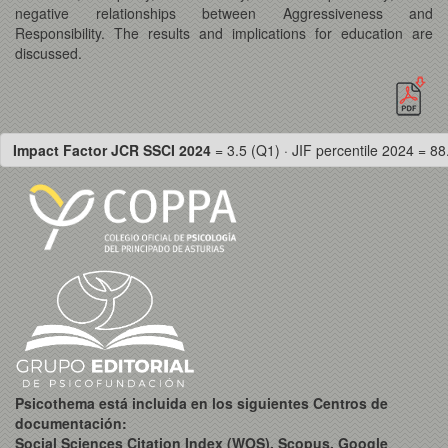
negative relationships between Aggressiveness and
Responsibility. The results and implications for education are
discussed.
Impact Factor JCR SSCI 2024
= 3.5 (Q1) · JIF percentile 2024 = 88
Psicothema está incluida en los siguientes Centros de
documentación:
Social Sciences Citation Index (WOS), Scopus, Google