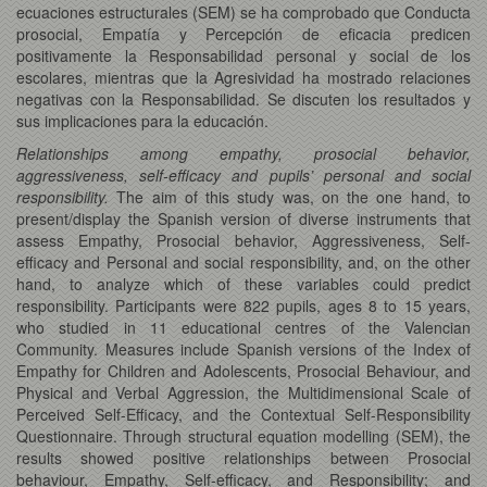
ecuaciones estructurales (SEM) se ha comprobado que Conducta
prosocial, Empatía y Percepción de eficacia predicen
positivamente la Responsabilidad personal y social de los
escolares, mientras que la Agresividad ha mostrado relaciones
negativas con la Responsabilidad. Se discuten los resultados y
sus implicaciones para la educación.
Relationships among empathy, prosocial behavior,
aggressiveness, self-efficacy and pupils’ personal and social
responsibility.
The aim of this study was, on the one hand, to
present/display the Spanish version of diverse instruments that
assess Empathy, Prosocial behavior, Aggressiveness, Self-
efficacy and Personal and social responsibility, and, on the other
hand, to analyze which of these variables could predict
responsibility. Participants were 822 pupils, ages 8 to 15 years,
who studied in 11 educational centres of the Valencian
Community. Measures include Spanish versions of the Index of
Empathy for Children and Adolescents, Prosocial Behaviour, and
Physical and Verbal Aggression, the Multidimensional Scale of
Perceived Self-Efficacy, and the Contextual Self-Responsibility
Questionnaire. Through structural equation modelling (SEM), the
results showed positive relationships between Prosocial
behaviour, Empathy, Self-efficacy, and Responsibility; and