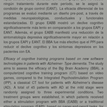
ningún tratamiento durante este período, se le asignó la
condición de grupo control (EANT). La eficacia diferencial de los
programas se evaluó mediante un diseño pre-post, a través de
medidas neuropsicológicas, conductuales y funcionales
estandarizadas. El grupo EABB mostró un declive cognitivo
significativamente más lento en comparación a los grupos EAPI y
EANT. Además, el grupo EABB manifestó una reducción de la
sintomatología depresiva significativamente mayor en relación a
los grupos EAPI y EANT. El BBA fue más efectivo que el PPI para
reducir el declive cognitivo y los síntomas depresivos en los
pacientes con EA.
Efficacy of cognitive training programs based on new software
technologies in patients with Alzheimer- Type dementia.
The study
aims to assess the efficacy of the Big Brain Academy (BBA), a
computerized cognitive training program (CT) based on video
games, compared to the Integrated Psychostimulation Program
(IPP), a classical CT tool for patients with Alzheimer’s disease
(AD). A total of 45 patients with AD at the mild stage were
randomly assigned to three experimental conditions. Two
treatment groups were established, in which patients received
either a stimulation program with BBA (EABB) or a traditional
stimulation program (EAPI), based on paper-and-pencil tasks, for