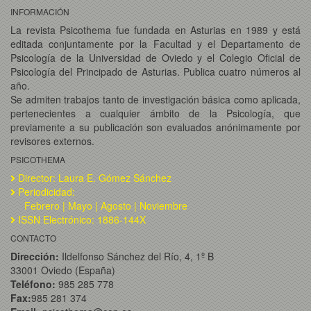
INFORMACIÓN
La revista Psicothema fue fundada en Asturias en 1989 y está
editada conjuntamente por la Facultad y el Departamento de
Psicología de la Universidad de Oviedo y el Colegio Oficial de
Psicología del Principado de Asturias. Publica cuatro números al
año.
Se admiten trabajos tanto de investigación básica como aplicada,
pertenecientes a cualquier ámbito de la Psicología, que
previamente a su publicación son evaluados anónimamente por
revisores externos.
PSICOTHEMA
Director: Laura E. Gómez Sánchez
Periodicidad:
Febrero | Mayo | Agosto | Noviembre
ISSN Electrónico: 1886-144X
CONTACTO
Dirección:
Ildelfonso Sánchez del Río, 4, 1º B
33001 Oviedo (España)
Teléfono:
985 285 778
Fax:
985 281 374