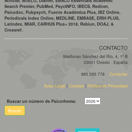
Scholar, SciELO, Dialnet, EBSCO Essentials Academic
Search Premier, PubMed, PsycINFO, IBECS, Redinet,
Psicodoc, Pubpsych, Fuente Académica Plus, IBZ Online,
Periodicals Index Online, MEDLINE, EMBASE, ERIH PLUS,
Latindex, MIAR, CARHUS Plus+ 2018, Rebiun, DOAJ, &
Crossref.
CONTACTO
Ildelfonso Sánchez del Río, 4, 1º B
33001 Oviedo · España
985 285 778
Contactar
Aviso Legal
|
Cookies
|
Política de Privacidad
Buscar un número de Psicothema:
Buscar