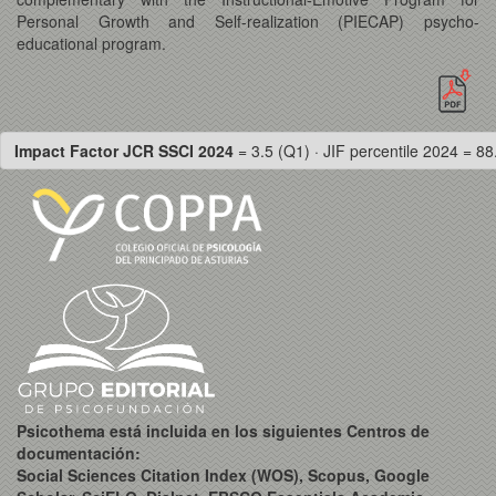
Personal Growth and Self-realization (PIECAP) psycho-
educational program.
Impact Factor JCR SSCI 2024
= 3.5 (Q1) · JIF percentile 2024 = 88
Psicothema está incluida en los siguientes Centros de
documentación:
Social Sciences Citation Index (WOS), Scopus, Google