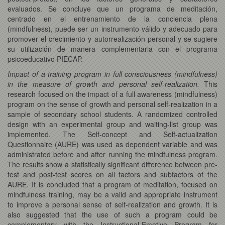
evaluados. Se concluye que un programa de meditación,
centrado en el entrenamiento de la conciencia plena
(mindfulness), puede ser un instrumento válido y adecuado para
promover el crecimiento y autorrealización personal y se sugiere
su utilización de manera complementaria con el programa
psicoeducativo PIECAP.
Impact of a training program in full consciousness (mindfulness)
in the measure of growth and personal self-realization.
This
research focused on the impact of a full awareness (mindfulness)
program on the sense of growth and personal self-realization in a
sample of secondary school students. A randomized controlled
design with an experimental group and waiting-list group was
implemented. The Self-concept and Self-actualization
Questionnaire (AURE) was used as dependent variable and was
administrated before and after running the mindfulness program.
The results show a statistically significant difference between pre-
test and post-test scores on all factors and subfactors of the
AURE. It is concluded that a program of meditation, focused on
mindfulness training, may be a valid and appropriate instrument
to improve a personal sense of self-realization and growth. It is
also suggested that the use of such a program could be
complementary with the Instructional-Emotive Program for