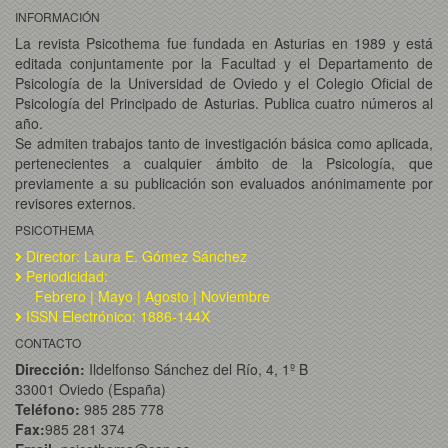
INFORMACIÓN
La revista Psicothema fue fundada en Asturias en 1989 y está
editada conjuntamente por la Facultad y el Departamento de
Psicología de la Universidad de Oviedo y el Colegio Oficial de
Psicología del Principado de Asturias. Publica cuatro números al
año.
Se admiten trabajos tanto de investigación básica como aplicada,
pertenecientes a cualquier ámbito de la Psicología, que
previamente a su publicación son evaluados anónimamente por
revisores externos.
PSICOTHEMA
Director: Laura E. Gómez Sánchez
Periodicidad:
Febrero | Mayo | Agosto | Noviembre
ISSN Electrónico: 1886-144X
CONTACTO
Dirección:
Ildelfonso Sánchez del Río, 4, 1º B
33001 Oviedo (España)
Teléfono:
985 285 778
Fax:
985 281 374