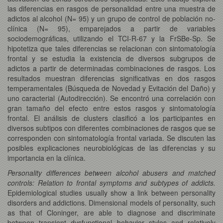
las diferencias en rasgos de personalidad entre una muestra de
adictos al alcohol (N= 95) y un grupo de control de población no-
clínica (N= 95), emparejados a partir de variables
sociodemográficas, utilizando el TCI-R-67 y la FrSBe-Sp. Se
hipotetiza que tales diferencias se relacionan con sintomatología
frontal y se estudia la existencia de diversos subgrupos de
adictos a partir de determinadas combinaciones de rasgos. Los
resultados muestran diferencias significativas en dos rasgos
temperamentales (Búsqueda de Novedad y Evitación del Daño) y
uno caracterial (Autodirección). Se encontró una correlación con
gran tamaño del efecto entre estos rasgos y sintomatología
frontal. El análisis de clusters clasificó a los participantes en
diversos subtipos con diferentes combinaciones de rasgos que se
corresponden con sintomatología frontal variada. Se discuten las
posibles explicaciones neurobiológicas de las diferencias y su
importancia en la clínica.
Personality differences between alcohol abusers and matched
controls: Relation to frontal symptoms and subtypes of addicts.
Epidemiological studies usually show a link between personality
disorders and addictions. Dimensional models of personality, such
as that of Cloninger, are able to diagnose and discriminate
between transient dysfunctional behavior styles and relatively