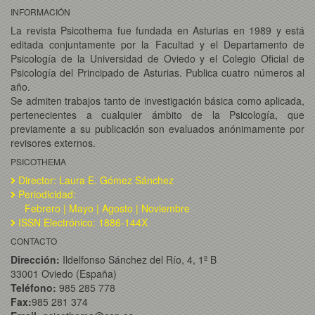
INFORMACIÓN
La revista Psicothema fue fundada en Asturias en 1989 y está
editada conjuntamente por la Facultad y el Departamento de
Psicología de la Universidad de Oviedo y el Colegio Oficial de
Psicología del Principado de Asturias. Publica cuatro números al
año.
Se admiten trabajos tanto de investigación básica como aplicada,
pertenecientes a cualquier ámbito de la Psicología, que
previamente a su publicación son evaluados anónimamente por
revisores externos.
PSICOTHEMA
Director: Laura E. Gómez Sánchez
Periodicidad:
Febrero | Mayo | Agosto | Noviembre
ISSN Electrónico: 1886-144X
CONTACTO
Dirección:
Ildelfonso Sánchez del Río, 4, 1º B
33001 Oviedo (España)
Teléfono:
985 285 778
Fax:
985 281 374