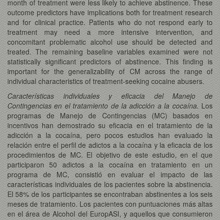
month of treatment were less likely to achieve abstinence. These
outcome predictors have implications both for treatment research
and for clinical practice. Patients who do not respond early to
treatment may need a more intensive intervention, and
concomitant problematic alcohol use should be detected and
treated. The remaining baseline variables examined were not
statistically significant predictors of abstinence. This finding is
important for the generalizability of CM across the range of
individual characteristics of treatment-seeking cocaine abusers.
Características individuales y eficacia del Manejo de
Contingencias en el tratamiento de la adicción a la cocaína.
Los
programas de Manejo de Contingencias (MC) basados en
incentivos han demostrado su eficacia en el tratamiento de la
adicción a la cocaína, pero pocos estudios han evaluado la
relación entre el perfil de adictos a la cocaína y la eficacia de los
procedimientos de MC. El objetivo de este estudio, en el que
participaron 50 adictos a la cocaína en tratamiento en un
programa de MC, consistió en evaluar el impacto de las
características individuales de los pacientes sobre la abstinencia.
El 58% de los participantes se encontraban abstinentes a los seis
meses de tratamiento. Los pacientes con puntuaciones más altas
en el área de Alcohol del EuropASI, y aquellos que consumieron