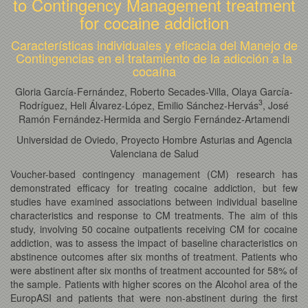
to Contingency Management treatment
for cocaine addiction
Características individuales y eficacia del Manejo de
Contingencias en el tratamiento de la adicción a la
cocaína
Gloria García-Fernández, Roberto Secades-Villa, Olaya García-
3
Rodríguez, Heli Álvarez-López, Emilio Sánchez-Hervás
, José
Ramón Fernández-Hermida and Sergio Fernández-Artamendi
Universidad de Oviedo, Proyecto Hombre Asturias and Agencia
Valenciana de Salud
Voucher-based contingency management (CM) research has
demonstrated efficacy for treating cocaine addiction, but few
studies have examined associations between individual baseline
characteristics and response to CM treatments. The aim of this
study, involving 50 cocaine outpatients receiving CM for cocaine
addiction, was to assess the impact of baseline characteristics on
abstinence outcomes after six months of treatment. Patients who
were abstinent after six months of treatment accounted for 58% of
the sample. Patients with higher scores on the Alcohol area of the
EuropASI and patients that were non-abstinent during the first