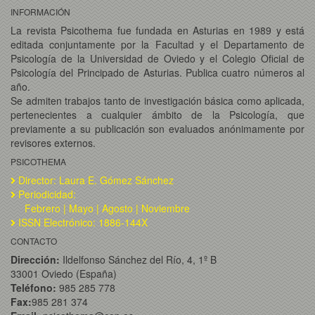
INFORMACIÓN
La revista Psicothema fue fundada en Asturias en 1989 y está
editada conjuntamente por la Facultad y el Departamento de
Psicología de la Universidad de Oviedo y el Colegio Oficial de
Psicología del Principado de Asturias. Publica cuatro números al
año.
Se admiten trabajos tanto de investigación básica como aplicada,
pertenecientes a cualquier ámbito de la Psicología, que
previamente a su publicación son evaluados anónimamente por
revisores externos.
PSICOTHEMA
Director: Laura E. Gómez Sánchez
Periodicidad:
Febrero | Mayo | Agosto | Noviembre
ISSN Electrónico: 1886-144X
CONTACTO
Dirección:
Ildelfonso Sánchez del Río, 4, 1º B
33001 Oviedo (España)
Teléfono:
985 285 778
Fax:
985 281 374