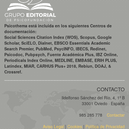
Psicothema está incluida en los siguientes Centros de
documentación:
Social Sciences Citation Index (WOS), Scopus, Google
Scholar, SciELO, Dialnet, EBSCO Essentials Academic
Search Premier, PubMed, PsycINFO, IBECS, Redinet,
Psicodoc, Pubpsych, Fuente Académica Plus, IBZ Online,
Periodicals Index Online, MEDLINE, EMBASE, ERIH PLUS,
Latindex, MIAR, CARHUS Plus+ 2018, Rebiun, DOAJ, &
Crossref.
CONTACTO
Ildelfonso Sánchez del Río, 4, 1º B
33001 Oviedo · España
985 285 778
Contactar
Aviso Legal
|
Cookies
|
Política de Privacidad