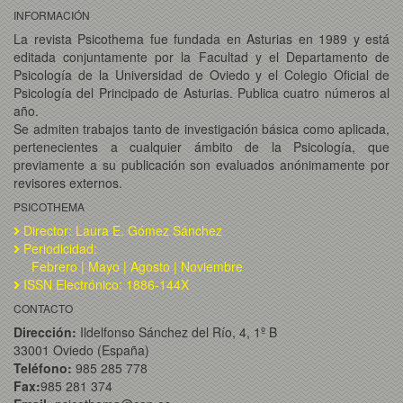
INFORMACIÓN
La revista Psicothema fue fundada en Asturias en 1989 y está
editada conjuntamente por la Facultad y el Departamento de
Psicología de la Universidad de Oviedo y el Colegio Oficial de
Psicología del Principado de Asturias. Publica cuatro números al
año.
Se admiten trabajos tanto de investigación básica como aplicada,
pertenecientes a cualquier ámbito de la Psicología, que
previamente a su publicación son evaluados anónimamente por
revisores externos.
PSICOTHEMA
Director: Laura E. Gómez Sánchez
Periodicidad:
Febrero | Mayo | Agosto | Noviembre
ISSN Electrónico: 1886-144X
CONTACTO
Dirección:
Ildelfonso Sánchez del Río, 4, 1º B
33001 Oviedo (España)
Teléfono:
985 285 778
Fax:
985 281 374