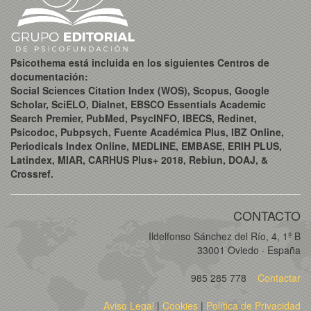
Psicothema está incluida en los siguientes Centros de
documentación:
Social Sciences Citation Index (WOS), Scopus, Google
Scholar, SciELO, Dialnet, EBSCO Essentials Academic
Search Premier, PubMed, PsycINFO, IBECS, Redinet,
Psicodoc, Pubpsych, Fuente Académica Plus, IBZ Online,
Periodicals Index Online, MEDLINE, EMBASE, ERIH PLUS,
Latindex, MIAR, CARHUS Plus+ 2018, Rebiun, DOAJ, &
Crossref.
CONTACTO
Ildelfonso Sánchez del Río, 4, 1º B
33001 Oviedo · España
985 285 778
Contactar
Aviso Legal
|
Cookies
|
Política de Privacidad