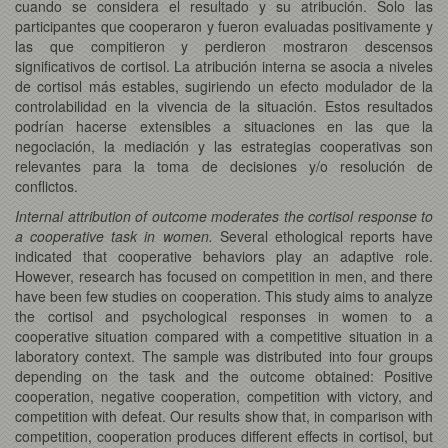
cuando se considera el resultado y su atribución. Solo las
participantes que cooperaron y fueron evaluadas positivamente y
las que compitieron y perdieron mostraron descensos
significativos de cortisol. La atribución interna se asocia a niveles
de cortisol más estables, sugiriendo un efecto modulador de la
controlabilidad en la vivencia de la situación. Estos resultados
podrían hacerse extensibles a situaciones en las que la
negociación, la mediación y las estrategias cooperativas son
relevantes para la toma de decisiones y/o resolución de
conflictos.
Internal attribution of outcome moderates the cortisol response to
a cooperative task in women.
Several ethological reports have
indicated that cooperative behaviors play an adaptive role.
However, research has focused on competition in men, and there
have been few studies on cooperation. This study aims to analyze
the cortisol and psychological responses in women to a
cooperative situation compared with a competitive situation in a
laboratory context. The sample was distributed into four groups
depending on the task and the outcome obtained: Positive
cooperation, negative cooperation, competition with victory, and
competition with defeat. Our results show that, in comparison with
competition, cooperation produces different effects in cortisol, but