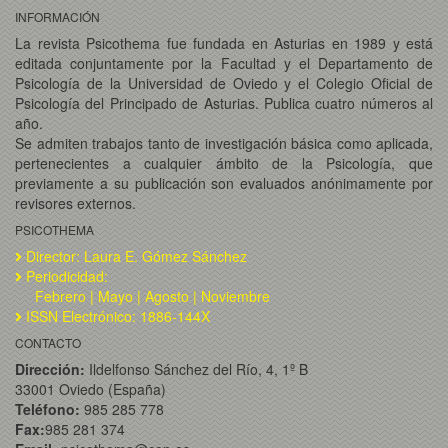
INFORMACIÓN
La revista Psicothema fue fundada en Asturias en 1989 y está
editada conjuntamente por la Facultad y el Departamento de
Psicología de la Universidad de Oviedo y el Colegio Oficial de
Psicología del Principado de Asturias. Publica cuatro números al
año.
Se admiten trabajos tanto de investigación básica como aplicada,
pertenecientes a cualquier ámbito de la Psicología, que
previamente a su publicación son evaluados anónimamente por
revisores externos.
PSICOTHEMA
Director: Laura E. Gómez Sánchez
Periodicidad:
Febrero | Mayo | Agosto | Noviembre
ISSN Electrónico: 1886-144X
CONTACTO
Dirección:
Ildelfonso Sánchez del Río, 4, 1º B
33001 Oviedo (España)
Teléfono:
985 285 778
Fax:
985 281 374