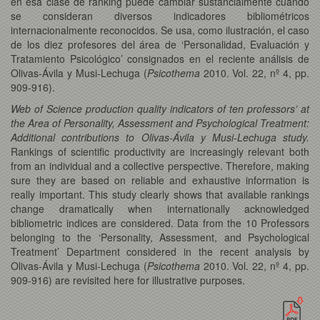
en esa clase de ranking puede cambiar sustancialmente cuando
se consideran diversos indicadores bibliométricos
internacionalmente reconocidos. Se usa, como ilustración, el caso
de los diez profesores del área de ‘Personalidad, Evaluación y
Tratamiento Psicológico’ consignados en el reciente análisis de
Olivas-Ávila y Musi-Lechuga (
Psicothema
2010. Vol. 22, nº 4, pp.
909-916).
Web of Science production quality indicators of ten professors’ at
the Area of Personality, Assessment and Psychological Treatment:
Additional contributions to Olivas-Ávila y Musi-Lechuga study.
Rankings of scientific productivity are increasingly relevant both
from an individual and a collective perspective. Therefore, making
sure they are based on reliable and exhaustive information is
really important. This study clearly shows that available rankings
change dramatically when internationally acknowledged
bibliometric indices are considered. Data from the 10 Professors
belonging to the ‘Personality, Assessment, and Psychological
Treatment’ Department considered in the recent analysis by
Olivas-Ávila y Musi-Lechuga (
Psicothema
2010. Vol. 22, nº 4, pp.
909-916) are revisited here for illustrative purposes.