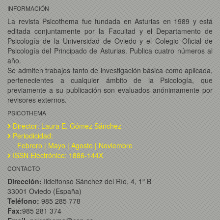
INFORMACIÓN
La revista Psicothema fue fundada en Asturias en 1989 y está
editada conjuntamente por la Facultad y el Departamento de
Psicología de la Universidad de Oviedo y el Colegio Oficial de
Psicología del Principado de Asturias. Publica cuatro números al
año.
Se admiten trabajos tanto de investigación básica como aplicada,
pertenecientes a cualquier ámbito de la Psicología, que
previamente a su publicación son evaluados anónimamente por
revisores externos.
PSICOTHEMA
Director: Laura E. Gómez Sánchez
Periodicidad:
Febrero | Mayo | Agosto | Noviembre
ISSN Electrónico: 1886-144X
CONTACTO
Dirección:
Ildelfonso Sánchez del Río, 4, 1º B
33001 Oviedo (España)
Teléfono:
985 285 778
Fax:
985 281 374