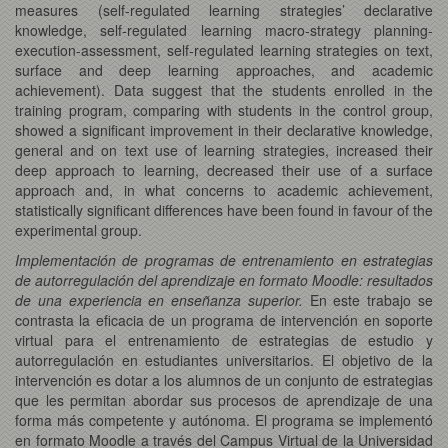
measures (self-regulated learning strategies’ declarative
knowledge, self-regulated learning macro-strategy planning-
execution-assessment, self-regulated learning strategies on text,
surface and deep learning approaches, and academic
achievement). Data suggest that the students enrolled in the
training program, comparing with students in the control group,
showed a significant improvement in their declarative knowledge,
general and on text use of learning strategies, increased their
deep approach to learning, decreased their use of a surface
approach and, in what concerns to academic achievement,
statistically significant differences have been found in favour of the
experimental group.
Implementación de programas de entrenamiento en estrategias
de autorregulación del aprendizaje en formato Moodle: resultados
de una experiencia en enseñanza superior.
En este trabajo se
contrasta la eficacia de un programa de intervención en soporte
virtual para el entrenamiento de estrategias de estudio y
autorregulación en estudiantes universitarios. El objetivo de la
intervención es dotar a los alumnos de un conjunto de estrategias
que les permitan abordar sus procesos de aprendizaje de una
forma más competente y autónoma. El programa se implementó
en formato Moodle a través del Campus Virtual de la Universidad