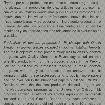
Reports
por cada profesor, en contraste con otros programas que
no alcanzan la proporción de diez artículos por profesor. En
cuanto a las revistas donde más publican estos profesores, se
obtuvo que de las veinte más frecuentes, nueve de ellas son
hispanoamericanas y se observa un incremento gradual en el
número de artículos publicados. Finalmente, se discuten los
resultados y las implicaciones más relevantes de la evaluación de
la calidad.
Productivity of doctoral programs in Psychology with Quality
Mention in journal articles included in Journal Citation Reports.
The main objective of the present study was to classify doctoral
programs with Quality Mention in Psychology based on their
scientific productivity. For this purpose, articles in the Web of
Science published by professors teaching in these doctoral
programs were analyzed. In addition, we analyzed scientific
journals in which these professors tend to publish more papers
and the evolution in the number of papers published until 2009.
Results showed that the most productive doctoral program was
the Neurosciences program at the University of Oviedo. This
program showed a ratio of 40 articles —published in journals
included in Journal Citation Reports— by each professor. In
contrast, other programs did not reach a ratio of 10 articles per