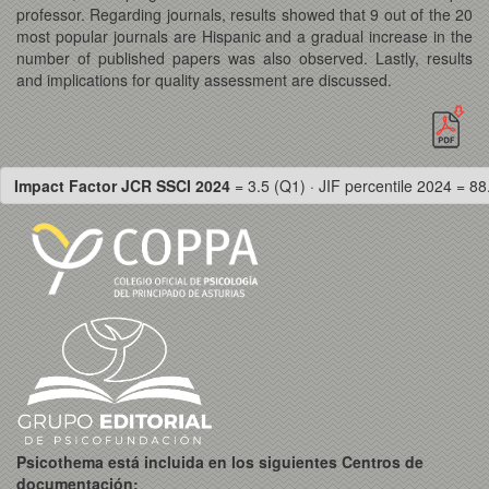
professor. Regarding journals, results showed that 9 out of the 20
most popular journals are Hispanic and a gradual increase in the
number of published papers was also observed. Lastly, results
and implications for quality assessment are discussed.
Impact Factor JCR SSCI 2024
= 3.5 (Q1) · JIF percentile 2024 = 88
Psicothema está incluida en los siguientes Centros de
documentación: