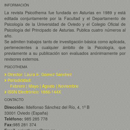
INFORMACIÓN
La revista Psicothema fue fundada en Asturias en 1989 y está
editada conjuntamente por la Facultad y el Departamento de
Psicología de la Universidad de Oviedo y el Colegio Oficial de
Psicología del Principado de Asturias. Publica cuatro números al
año.
Se admiten trabajos tanto de investigación básica como aplicada,
pertenecientes a cualquier ámbito de la Psicología, que
previamente a su publicación son evaluados anónimamente por
revisores externos.
PSICOTHEMA
Director: Laura E. Gómez Sánchez
Periodicidad:
Febrero | Mayo | Agosto | Noviembre
ISSN Electrónico: 1886-144X
CONTACTO
Dirección:
Ildelfonso Sánchez del Río, 4, 1º B
33001 Oviedo (España)
Teléfono:
985 285 778
Fax:
985 281 374