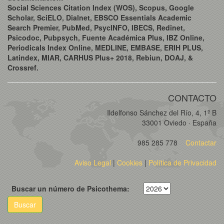
Social Sciences Citation Index (WOS), Scopus, Google
Scholar, SciELO, Dialnet, EBSCO Essentials Academic
Search Premier, PubMed, PsycINFO, IBECS, Redinet,
Psicodoc, Pubpsych, Fuente Académica Plus, IBZ Online,
Periodicals Index Online, MEDLINE, EMBASE, ERIH PLUS,
Latindex, MIAR, CARHUS Plus+ 2018, Rebiun, DOAJ, &
Crossref.
CONTACTO
Ildelfonso Sánchez del Río, 4, 1º B
33001 Oviedo · España
985 285 778
Contactar
Aviso Legal
|
Cookies
|
Política de Privacidad
Buscar un número de Psicothema:
Buscar