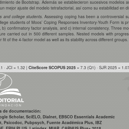
dimiento de Bootstrap. Además se establecieron sucesivos modelos an
 mejor ajuste del modelo tetrafactorial, así como su estabilidad en di
ts and college students.
Assessing coping has been a controversial su
college students of Moos’ Coping Responses Inventory-Youth Form is 
s, b) confirmatory factor analysis, and c) internal consistency. Three m
 carried out in 500 different samples. Nested models with progressi
fit of the 4-factor model as well as its stability across different groups.
.1 · JCI = 1.32 |
CiteScore SCOPUS 2025
= 7.3 (Q1) · SJR 2025 = 1.0
os de documentación:
ogle Scholar, SciELO, Dialnet, EBSCO Essentials Academic
t, Psicodoc, Pubpsych, Fuente Académica Plus, IBZ
SE, ERIH PLUS, Latindex, MIAR, CARHUS Plus+ 2018,