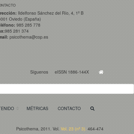
ONTACTO
rección:
Ildelfonso Sánchez del Río, 4, 1º B
3001 Oviedo (España)
eléfono:
985 285 778
ax:
985 281 374
ail:
psicothema@cop.es
Síguenos
eISSN 1886-144X
TENIDO
MÉTRICAS
CONTACTO
Psicothema, 2011. Vol.
Vol. 23 (nº 3).
464-474