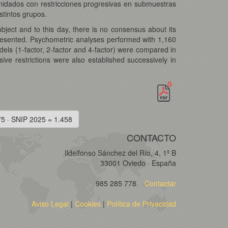
idados con restricciones progresivas en submuestras
stintos grupos.
bject and to this day, there is no consensus about its
presented. Psychometric analyses performed with 1,160
odels (1-factor, 2-factor and 4-factor) were compared in
ve restrictions were also established successively in
75 · SNIP 2025 = 1.458
CONTACTO
Ildelfonso Sánchez del Río, 4, 1º B
33001 Oviedo · España
985 285 778
Contactar
Aviso Legal
|
Cookies
|
Política de Privacidad