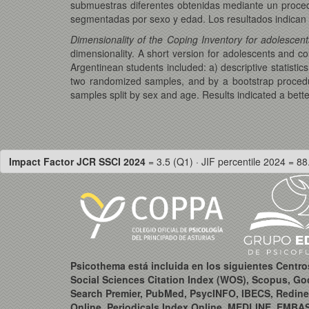
submuestras diferentes obtenidas mediante un proce
segmentadas por sexo y edad. Los resultados indican un
Dimensionality of the Coping Inventory for adolescen
dimensionality. A short version for adolescents and 
Argentinean students included: a) descriptive statistic
two randomized samples, and by a bootstrap procedure
samples split by sex and age. Results indicated a better 
Impact Factor JCR SSCI 2024
= 3.5 (Q1) · JIF percentile 2024 = 88
Psicothema está incluida en los siguientes Centr
Social Sciences Citation Index (WOS), Scopus, Go
Search Premier, PubMed, PsycINFO, IBECS, Redine
Online, Periodicals Index Online, MEDLINE, EMBA