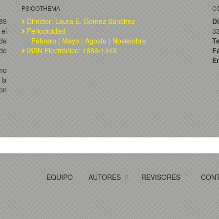
PSICOTHEMA
C
989
Director: Laura E. Gómez Sánchez
Di
el
Periodicidad:
3
de
Febrero | Mayo | Agosto | Noviembre
T
ado
ISSN Electrónico: 1886-144X
F
Em
omo
la
on
EQUIPO
AUTORES
REVISORES
CON