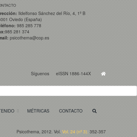
ONTACTO
rección:
Ildelfonso Sánchez del Río, 4, 1º B
3001 Oviedo (España)
eléfono:
985 285 778
ax:
985 281 374
ail:
psicothema@cop.es
Síguenos
eISSN 1886-144X
TENIDO
MÉTRICAS
CONTACTO
Psicothema, 2012. Vol.
Vol. 24 (nº 3).
352-357