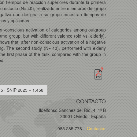
aron tiempos de reacción superiores durante la primera
ndo estudio (N= 40), realizado entre miembros del grupo
negativa que designa a su grupo muestran tiempos de
cas y aplicadas.
non-conscious activation of categories among outgroup
me group, but with different valence (old vs. elderly),
shows that, after non-conscious activation of a negative
iming. The second study (N= 40), performed with elderly
the first phase of the task, compared with the group in
ed.
75 · SNIP 2025 = 1.458
CONTACTO
Ildelfonso Sánchez del Río, 4, 1º B
33001 Oviedo · España
985 285 778
Contactar