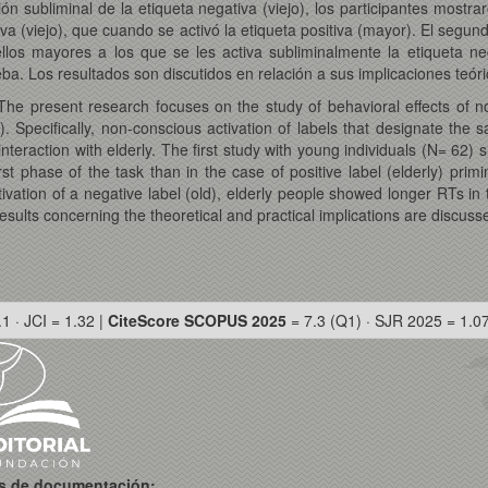
ón subliminal de la etiqueta negativa (viejo), los participantes mostr
tiva (viejo), que cuando se activó la etiqueta positiva (mayor). El segu
los mayores a los que se les activa subliminalmente la etiqueta 
ba. Los resultados son discutidos en relación a sus implicaciones teóri
The present research focuses on the study of behavioral effects of 
pecifically, non-conscious activation of labels that designate the sa
interaction with elderly. The first study with young individuals (N= 62) 
first phase of the task than in the case of positive label (elderly) pr
tivation of a negative label (old), elderly people showed longer RTs in 
esults concerning the theoretical and practical implications are discuss
.1 · JCI = 1.32 |
CiteScore SCOPUS 2025
= 7.3 (Q1) · SJR 2025 = 1.0
os de documentación: