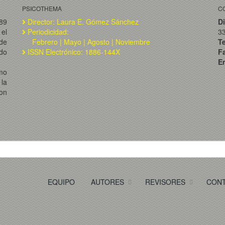
PSICOTHEMA
C
989
Director: Laura E. Gómez Sánchez
Di
el
Periodicidad:
3
de
Febrero | Mayo | Agosto | Noviembre
T
ado
ISSN Electrónico: 1886-144X
F
Em
omo
la
on
EQUIPO
AUTORES
REVISORES
CON