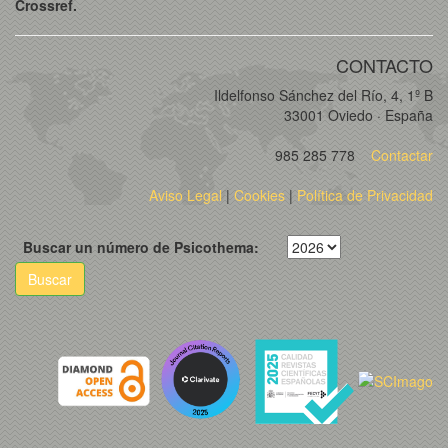
Crossref.
CONTACTO
Ildelfonso Sánchez del Río, 4, 1º B
33001 Oviedo · España
985 285 778
Contactar
Aviso Legal
|
Cookies
|
Política de Privacidad
Buscar un número de Psicothema:
Buscar