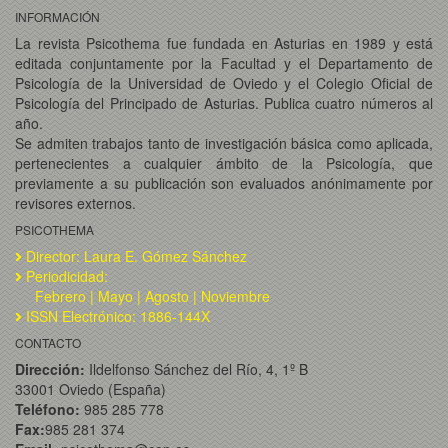
INFORMACIÓN
La revista Psicothema fue fundada en Asturias en 1989 y está
editada conjuntamente por la Facultad y el Departamento de
Psicología de la Universidad de Oviedo y el Colegio Oficial de
Psicología del Principado de Asturias. Publica cuatro números al
año.
Se admiten trabajos tanto de investigación básica como aplicada,
pertenecientes a cualquier ámbito de la Psicología, que
previamente a su publicación son evaluados anónimamente por
revisores externos.
PSICOTHEMA
Director: Laura E. Gómez Sánchez
Periodicidad:
Febrero | Mayo | Agosto | Noviembre
ISSN Electrónico: 1886-144X
CONTACTO
Dirección:
Ildelfonso Sánchez del Río, 4, 1º B
33001 Oviedo (España)
Teléfono:
985 285 778
Fax:
985 281 374