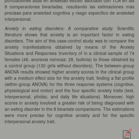
puntuaciones altas en ansiedad estuvo asociado con TCA en las
8 comparaciones bivariadas, resultando las estimaciones más
precisas para ansiedad cognitiva y rasgo específico de ansiedad
interpersonal.
Anxiety in eating disorders: A comparative study.
Scientific
literature shows that anxiety is an important factor in eating
disorders. The aim of this case-control study was to compare the
anxiety manifestations obtained by means of the Anxiety
Situations and Responses Inventory of in a clinical sample of 74
females (46, anorexia nervosa; 28, bulimia) to those obtained by
a control group (130 girls without disorders). The between-group
ANOVA results showed higher anxiety scores in the clinical group
with a medium effect size for the anxiety trait, finding a flat profile
(within-group ANOVA) for the three response systems (cognitive,
physiological and motor) and the four specific anxiety traits (test,
interpersonal, phobic, and daily life situations). Moreover, high
scores in anxiety involved a greater risk of being diagnosed with
an eating disorder in the 8 bivariate comparisons. The estimations
were more precise for cognitive anxiety and for the specific
interpersonal anxiety trait.