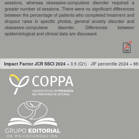
sessions, whereas obsessive-compulsive disorder required a
greater number of sessions. There were no significant differences
between the percentage of patients who completed treatment and
dropout rates in specific phobia, general anxiety disorder and
obsessive-compulsive disorder. Differences between
epidemiological and clinical data are discussed.
Impact Factor JCR SSCI 2024
= 3.5 (Q1) · JIF percentile 2024 = 88