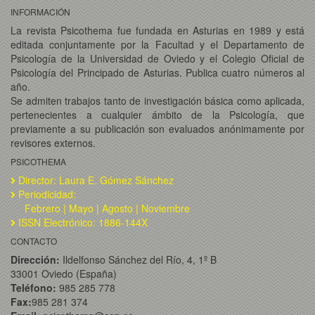
INFORMACIÓN
La revista Psicothema fue fundada en Asturias en 1989 y está
editada conjuntamente por la Facultad y el Departamento de
Psicología de la Universidad de Oviedo y el Colegio Oficial de
Psicología del Principado de Asturias. Publica cuatro números al
año.
Se admiten trabajos tanto de investigación básica como aplicada,
pertenecientes a cualquier ámbito de la Psicología, que
previamente a su publicación son evaluados anónimamente por
revisores externos.
PSICOTHEMA
Director: Laura E. Gómez Sánchez
Periodicidad:
Febrero | Mayo | Agosto | Noviembre
ISSN Electrónico: 1886-144X
CONTACTO
Dirección:
Ildelfonso Sánchez del Río, 4, 1º B
33001 Oviedo (España)
Teléfono:
985 285 778
Fax:
985 281 374