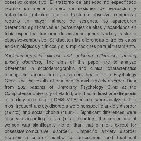
obsesivo-compulsivo. El trastorno de ansiedad no especificado
requirió un menor número de sesiones de evaluación y
tratamiento, mientras que el trastorno obsesivo compulsivo
requirió un mayor número de sesiones. No aparecieron
diferencias significativas en porcentajes de altas y abandonos en
fobia específica, trastorno de ansiedad generalizada y trastorno
obsesivo-compulsivo. Se discuten las diferencias entre los datos
epidemiológicos y clínicos y sus implicaciones para el tratamiento.
Sociodemographic, clinical and outcome differences among
anxiety disorders.
The aims of this paper are to analyze
differences in sociodemographic and clinical characteristics
among the various anxiety disorders treated in a Psychology
Clinic, and the results of treatment in each anxiety disorder. Data
from 282 patients of University Psychology Clinic at the
Complutense University of Madrid, who had at least one diagnosis
of anxiety according to DMS-IV-TR criteria, were analyzed. The
most frequent anxiety disorders were nonspecific anxiety disorder
(19.1%) and social phobia (18.8%). Significant differences were
observed according to sex (in all disorders, the percentage of
women was significantly higher than that of men, except for
obsessive-compulsive disorder). Unspecific anxiety disorder
required a smaller number of assessment and treatment