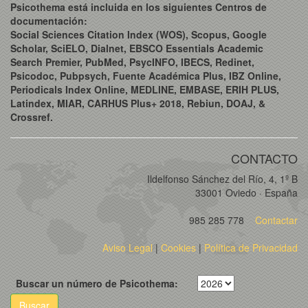
Psicothema está incluida en los siguientes Centros de
documentación:
Social Sciences Citation Index (WOS), Scopus, Google
Scholar, SciELO, Dialnet, EBSCO Essentials Academic
Search Premier, PubMed, PsycINFO, IBECS, Redinet,
Psicodoc, Pubpsych, Fuente Académica Plus, IBZ Online,
Periodicals Index Online, MEDLINE, EMBASE, ERIH PLUS,
Latindex, MIAR, CARHUS Plus+ 2018, Rebiun, DOAJ, &
Crossref.
CONTACTO
Ildelfonso Sánchez del Río, 4, 1º B
33001 Oviedo · España
985 285 778
Contactar
Aviso Legal
|
Cookies
|
Política de Privacidad
Buscar un número de Psicothema:
Buscar