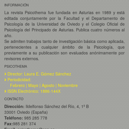
INFORMACIÓN
La revista Psicothema fue fundada en Asturias en 1989 y está
editada conjuntamente por la Facultad y el Departamento de
Psicología de la Universidad de Oviedo y el Colegio Oficial de
Psicología del Principado de Asturias. Publica cuatro números al
año.
Se admiten trabajos tanto de investigación básica como aplicada,
pertenecientes a cualquier ámbito de la Psicología, que
previamente a su publicación son evaluados anónimamente por
revisores externos.
PSICOTHEMA
Director: Laura E. Gómez Sánchez
Periodicidad:
Febrero | Mayo | Agosto | Noviembre
ISSN Electrónico: 1886-144X
CONTACTO
Dirección:
Ildelfonso Sánchez del Río, 4, 1º B
33001 Oviedo (España)
Teléfono:
985 285 778
Fax:
985 281 374