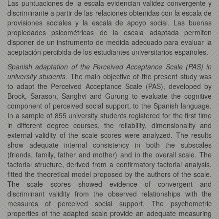
Las puntuaciones de la escala evidencian validez convergente y
discriminante a partir de las relaciones obtenidas con la escala de
provisiones sociales y la escala de apoyo social. Las buenas
propiedades psicométricas de la escala adaptada permiten
disponer de un instrumento de medida adecuado para evaluar la
aceptación percibida de los estudiantes universitarios españoles.
Spanish adaptation of the Perceived Acceptance Scale (PAS) in
university students.
The main objective of the present study was
to adapt the Perceived Acceptance Scale (PAS), developed by
Brock, Sarason, Sanghvi and Gurung to evaluate the cognitive
component of perceived social support, to the Spanish language.
In a sample of 855 university students registered for the first time
in different degree courses, the reliability, dimensionality and
external validity of the scale scores were analyzed. The results
show adequate internal consistency in both the subscales
(friends, family, father and mother) and in the overall scale. The
factorial structure, derived from a confirmatory factorial analysis,
fitted the theoretical model proposed by the authors of the scale.
The scale scores showed evidence of convergent and
discriminant validity from the observed relationships with the
measures of perceived social support. The psychometric
properties of the adapted scale provide an adequate measuring