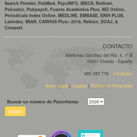
Search Premier, PubMed, PsycINFO, IBECS, Redinet,
Psicodoc, Pubpsych, Fuente Académica Plus, IBZ Online,
Periodicals Index Online, MEDLINE, EMBASE, ERIH PLUS,
Latindex, MIAR, CARHUS Plus+ 2018, Rebiun, DOAJ, &
Crossref.
CONTACTO
Ildelfonso Sánchez del Río, 4, 1º B
33001 Oviedo · España
985 285 778
Contactar
Aviso Legal
|
Cookies
|
Política de Privacidad
Buscar un número de Psicothema:
Buscar