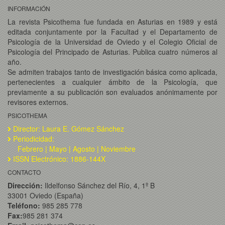
INFORMACIÓN
La revista Psicothema fue fundada en Asturias en 1989 y está
editada conjuntamente por la Facultad y el Departamento de
Psicología de la Universidad de Oviedo y el Colegio Oficial de
Psicología del Principado de Asturias. Publica cuatro números al
año.
Se admiten trabajos tanto de investigación básica como aplicada,
pertenecientes a cualquier ámbito de la Psicología, que
previamente a su publicación son evaluados anónimamente por
revisores externos.
PSICOTHEMA
Director: Laura E. Gómez Sánchez
Periodicidad:
Febrero | Mayo | Agosto | Noviembre
ISSN Electrónico: 1886-144X
CONTACTO
Dirección:
Ildelfonso Sánchez del Río, 4, 1º B
33001 Oviedo (España)
Teléfono:
985 285 778
Fax:
985 281 374