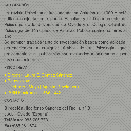
INFORMACIÓN
La revista Psicothema fue fundada en Asturias en 1989 y está
editada conjuntamente por la Facultad y el Departamento de
Psicología de la Universidad de Oviedo y el Colegio Oficial de
Psicología del Principado de Asturias. Publica cuatro números al
año.
Se admiten trabajos tanto de investigación básica como aplicada,
pertenecientes a cualquier ámbito de la Psicología, que
previamente a su publicación son evaluados anónimamente por
revisores externos.
PSICOTHEMA
Director: Laura E. Gómez Sánchez
Periodicidad:
Febrero | Mayo | Agosto | Noviembre
ISSN Electrónico: 1886-144X
CONTACTO
Dirección:
Ildelfonso Sánchez del Río, 4, 1º B
33001 Oviedo (España)
Teléfono:
985 285 778
Fax:
985 281 374