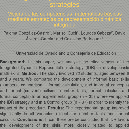
strategies
Mejora de las competencias matemáticas básicas
mediante estrategias de representación dinámica
integrada
1
1
2
Paloma González-Castro
, Marisol Cueli
, Lourdes Cabeza
, David
1
1
Álvarez-García
and Celestino Rodríguez
1
Universidad de Oviedo and 2 Consejería de Educación
Background:
In this paper, we analyze the effectiveness of the
Integrated Dynamic Representation strategy (IDR) to develop basic
math skills.
Method:
The study involved 72 students, aged between 
and 8 years. We compared the development of informal basic skills
(numbers, comparison, informal calculation, and informal concepts)
and formal (conventionalisms, number facts, formal calculus, and
formal concepts) in an experimental group (n = 35) where we applied
the IDR strategy and in a Control group (n = 37) in order to identify the
impact of the procedure.
Results:
The experimental group improved
significantly in all variables except for number facts and formal
calculus.
Conclusions:
It can therefore be concluded that IDR favor
the development of the skills more closely related to applied