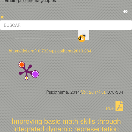
Email:
psicothema@cop.es
https://doi.org/10.7334/psicothema2013.284
Psicothema, 2014.
Vol. 26 (nº 3).
378-384
PDF
Improving basic math skills through
integrated dynamic representation