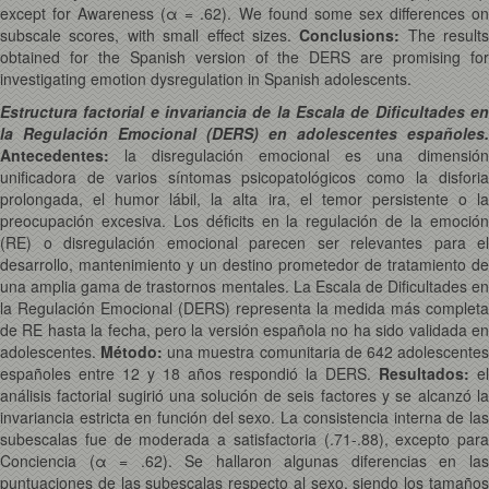
except for Awareness (α = .62). We found some sex differences on
subscale scores, with small effect sizes.
Conclusions:
The results
obtained for the Spanish version of the DERS are promising for
investigating emotion dysregulation in Spanish adolescents.
Estructura factorial e invariancia de la Escala de Dificultades en
la Regulación Emocional (DERS) en adolescentes españoles.
Antecedentes:
la disregulación emocional es una dimensión
unificadora de varios síntomas psicopatológicos como la disforia
prolongada, el humor lábil, la alta ira, el temor persistente o la
preocupación excesiva. Los déficits en la regulación de la emoción
(RE) o disregulación emocional parecen ser relevantes para el
desarrollo, mantenimiento y un destino prometedor de tratamiento de
una amplia gama de trastornos mentales. La Escala de Dificultades en
la Regulación Emocional (DERS) representa la medida más completa
de RE hasta la fecha, pero la versión española no ha sido validada en
adolescentes.
Método:
una muestra comunitaria de 642 adolescente
españoles entre 12 y 18 años respondió la DERS.
Resultados:
el
análisis factorial sugirió una solución de seis factores y se alcanzó la
invariancia estricta en función del sexo. La consistencia interna de las
subescalas fue de moderada a satisfactoria (.71-.88), excepto para
Conciencia (α = .62). Se hallaron algunas diferencias en las
puntuaciones de las subescalas respecto al sexo, siendo los tamaños