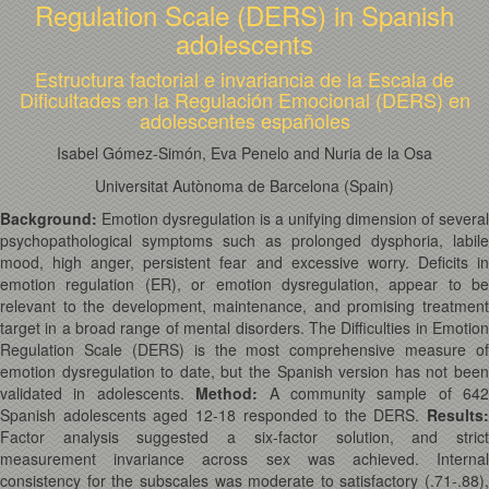
Regulation Scale (DERS) in Spanish
adolescents
Estructura factorial e invariancia de la Escala de
Dificultades en la Regulación Emocional (DERS) en
adolescentes españoles
Isabel Gómez-Simón, Eva Penelo and Nuria de la Osa
Universitat Autònoma de Barcelona (Spain)
Background:
Emotion dysregulation is a unifying dimension of several
psychopathological symptoms such as prolonged dysphoria, labile
mood, high anger, persistent fear and excessive worry. Deficits in
emotion regulation (ER), or emotion dysregulation, appear to be
relevant to the development, maintenance, and promising treatment
target in a broad range of mental disorders. The Difficulties in Emotion
Regulation Scale (DERS) is the most comprehensive measure of
emotion dysregulation to date, but the Spanish version has not been
validated in adolescents.
Method:
A community sample of 642
Spanish adolescents aged 12-18 responded to the DERS.
Results:
Factor analysis suggested a six-factor solution, and strict
measurement invariance across sex was achieved. Internal
consistency for the subscales was moderate to satisfactory (.71-.88),