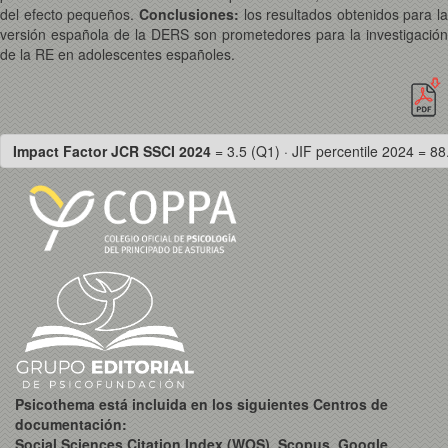
del efecto pequeños.
Conclusiones:
los resultados obtenidos para la
versión española de la DERS son prometedores para la investigación
de la RE en adolescentes españoles.
Impact Factor JCR SSCI 2024
= 3.5 (Q1) · JIF percentile 2024 = 88
Psicothema está incluida en los siguientes Centros de
documentación:
Social Sciences Citation Index (WOS), Scopus, Google