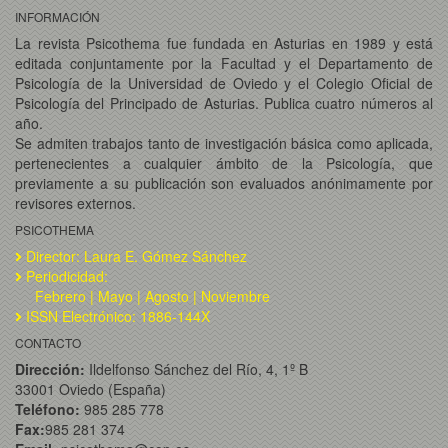
INFORMACIÓN
La revista Psicothema fue fundada en Asturias en 1989 y está
editada conjuntamente por la Facultad y el Departamento de
Psicología de la Universidad de Oviedo y el Colegio Oficial de
Psicología del Principado de Asturias. Publica cuatro números al
año.
Se admiten trabajos tanto de investigación básica como aplicada,
pertenecientes a cualquier ámbito de la Psicología, que
previamente a su publicación son evaluados anónimamente por
revisores externos.
PSICOTHEMA
Director: Laura E. Gómez Sánchez
Periodicidad:
Febrero | Mayo | Agosto | Noviembre
ISSN Electrónico: 1886-144X
CONTACTO
Dirección:
Ildelfonso Sánchez del Río, 4, 1º B
33001 Oviedo (España)
Teléfono:
985 285 778
Fax:
985 281 374