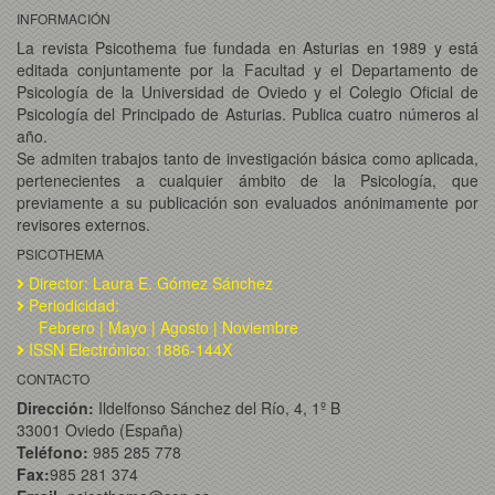
INFORMACIÓN
La revista Psicothema fue fundada en Asturias en 1989 y está
editada conjuntamente por la Facultad y el Departamento de
Psicología de la Universidad de Oviedo y el Colegio Oficial de
Psicología del Principado de Asturias. Publica cuatro números al
año.
Se admiten trabajos tanto de investigación básica como aplicada,
pertenecientes a cualquier ámbito de la Psicología, que
previamente a su publicación son evaluados anónimamente por
revisores externos.
PSICOTHEMA
Director: Laura E. Gómez Sánchez
Periodicidad:
Febrero | Mayo | Agosto | Noviembre
ISSN Electrónico: 1886-144X
CONTACTO
Dirección:
Ildelfonso Sánchez del Río, 4, 1º B
33001 Oviedo (España)
Teléfono:
985 285 778
Fax:
985 281 374