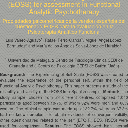
(EOSS) for assessment in Functional
Analytic Psychotherapy
Propiedades psicométricas de la versión española del
cuestionario EOSS para la evaluación en la
Psicoterapia Analítico Funcional
1
2
Luis Valero-Aguayo
, Rafael Ferro-García
, Miguel Ángel López-
3
1
Bermúdez
and María de los Ángeles Selva-López de Huralde
1
Universidad de Málaga, 2 Centro de Psicología Clínica CEDI de
Granada and 3 Centro de Psicología CEPSI de Bailén (Jaén)
Background:
The Experiencing of Self Scale (EOSS) was created to
evaluate the experience of the personal self, within the field of
Functional Analytic Psychotherapy. This paper presents a study of the
reliability and validity of the EOSS in a Spanish sample.
Method:
Th
study sample, chosen from 24 different centres, comprised 1,040
participants aged between 18-75, of whom 32% were men and 68%
women. The clinical sample was made up of 32.7%, whereas 67.3%
had no known problem. To obtain evidence of convergent validity,
other questionnaires related to the self (EPQ-R, DES, RSES) were
used for comparison.
Results:
The EOSS showed high internal