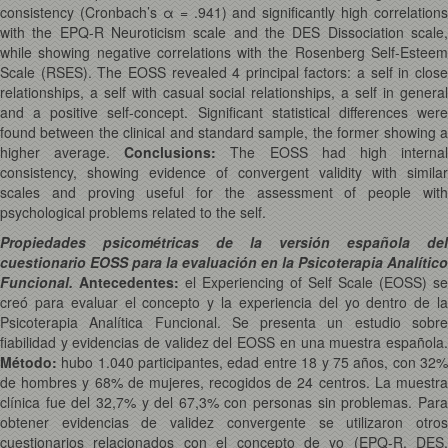
consistency (Cronbach’s α = .941) and significantly high correlations
with the EPQ-R Neuroticism scale and the DES Dissociation scale,
while showing negative correlations with the Rosenberg Self-Esteem
Scale (RSES). The EOSS revealed 4 principal factors: a self in close
relationships, a self with casual social relationships, a self in general
and a positive self-concept. Significant statistical differences were
found between the clinical and standard sample, the former showing a
higher average.
Conclusions:
The EOSS had high interna
consistency, showing evidence of convergent validity with similar
scales and proving useful for the assessment of people with
psychological problems related to the self.
Propiedades psicométricas de la versión española del
cuestionario EOSS para la evaluación en la Psicoterapia Analítico
Funcional.
Antecedentes:
el Experiencing of Self Scale (EOSS) se
creó para evaluar el concepto y la experiencia del yo dentro de la
Psicoterapia Analítica Funcional. Se presenta un estudio sobre
fiabilidad y evidencias de validez del EOSS en una muestra española.
Método:
hubo 1.040 participantes, edad entre 18 y 75 años, con 32%
de hombres y 68% de mujeres, recogidos de 24 centros. La muestra
clínica fue del 32,7% y del 67,3% con personas sin problemas. Para
obtener evidencias de validez convergente se utilizaron otros
cuestionarios relacionados con el concepto de yo (EPQ-R, DES,