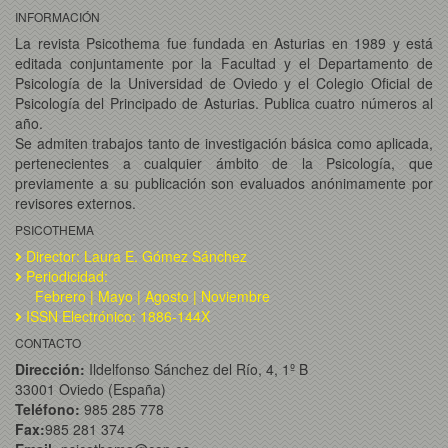
INFORMACIÓN
La revista Psicothema fue fundada en Asturias en 1989 y está
editada conjuntamente por la Facultad y el Departamento de
Psicología de la Universidad de Oviedo y el Colegio Oficial de
Psicología del Principado de Asturias. Publica cuatro números al
año.
Se admiten trabajos tanto de investigación básica como aplicada,
pertenecientes a cualquier ámbito de la Psicología, que
previamente a su publicación son evaluados anónimamente por
revisores externos.
PSICOTHEMA
Director: Laura E. Gómez Sánchez
Periodicidad:
Febrero | Mayo | Agosto | Noviembre
ISSN Electrónico: 1886-144X
CONTACTO
Dirección:
Ildelfonso Sánchez del Río, 4, 1º B
33001 Oviedo (España)
Teléfono:
985 285 778
Fax:
985 281 374