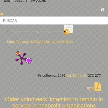
Email:
psicothema@cop.es
https://doi.org/10.7334/psicothema2016.20
Psicothema, 2016.
Vol. 28 (nº 3).
272-277
PDF
Older volunteers’ intention to remain in
service in nonprofit organisations