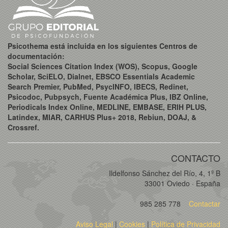
Psicothema está incluida en los siguientes Centros de
documentación:
Social Sciences Citation Index (WOS), Scopus, Google
Scholar, SciELO, Dialnet, EBSCO Essentials Academic
Search Premier, PubMed, PsycINFO, IBECS, Redinet,
Psicodoc, Pubpsych, Fuente Académica Plus, IBZ Online,
Periodicals Index Online, MEDLINE, EMBASE, ERIH PLUS,
Latindex, MIAR, CARHUS Plus+ 2018, Rebiun, DOAJ, &
Crossref.
CONTACTO
Ildelfonso Sánchez del Río, 4, 1º B
33001 Oviedo · España
985 285 778
Contactar
Aviso Legal
|
Cookies
|
Política de Privacidad