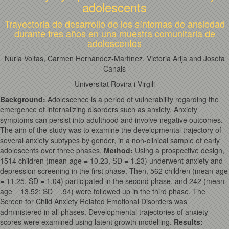
adolescents
Trayectoria de desarrollo de los síntomas de ansiedad
durante tres años en una muestra comunitaria de
adolescentes
Núria Voltas, Carmen Hernández-Martínez, Victoria Arija and Josefa
Canals
Universitat Rovira i Virgili
Background:
Adolescence is a period of vulnerability regarding the
emergence of internalizing disorders such as anxiety. Anxiety
symptoms can persist into adulthood and involve negative outcomes.
The aim of the study was to examine the developmental trajectory of
several anxiety subtypes by gender, in a non-clinical sample of early
adolescents over three phases.
Method:
Using a prospective design,
1514 children (mean-age = 10.23, SD = 1.23) underwent anxiety and
depression screening in the first phase. Then, 562 children (mean-age
= 11.25, SD = 1.04) participated in the second phase, and 242 (mean-
age = 13.52; SD = .94) were followed up in the third phase. The
Screen for Child Anxiety Related Emotional Disorders was
administered in all phases. Developmental trajectories of anxiety
scores were examined using latent growth modelling.
Results: