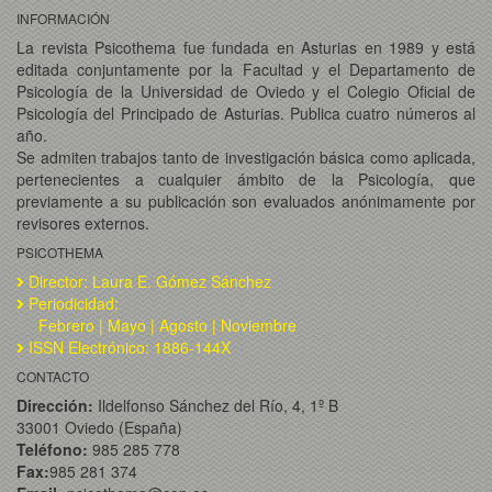
INFORMACIÓN
La revista Psicothema fue fundada en Asturias en 1989 y está
editada conjuntamente por la Facultad y el Departamento de
Psicología de la Universidad de Oviedo y el Colegio Oficial de
Psicología del Principado de Asturias. Publica cuatro números al
año.
Se admiten trabajos tanto de investigación básica como aplicada,
pertenecientes a cualquier ámbito de la Psicología, que
previamente a su publicación son evaluados anónimamente por
revisores externos.
PSICOTHEMA
Director: Laura E. Gómez Sánchez
Periodicidad:
Febrero | Mayo | Agosto | Noviembre
ISSN Electrónico: 1886-144X
CONTACTO
Dirección:
Ildelfonso Sánchez del Río, 4, 1º B
33001 Oviedo (España)
Teléfono:
985 285 778
Fax:
985 281 374