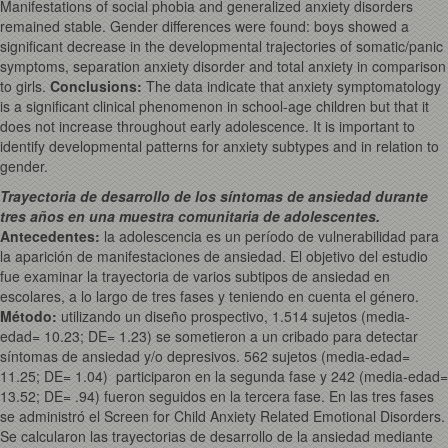
Manifestations of social phobia and generalized anxiety disorders
remained stable. Gender differences were found: boys showed a
significant decrease in the developmental trajectories of somatic/panic
symptoms, separation anxiety disorder and total anxiety in comparison
to girls.
Conclusions:
The data indicate that anxiety symptomatology
is a significant clinical phenomenon in school-age children but that it
does not increase throughout early adolescence. It is important to
identify developmental patterns for anxiety subtypes and in relation to
gender.
Trayectoria de desarrollo de los síntomas de ansiedad durante
tres años en una muestra comunitaria de adolescentes.
Antecedentes
:
la adolescencia es un período de vulnerabilidad para
la aparición de manifestaciones de ansiedad. El objetivo del estudio
fue examinar la trayectoria de varios subtipos de ansiedad en
escolares, a lo largo de tres fases y teniendo en cuenta el género.
Método
:
utilizando un diseño prospectivo, 1.514 sujetos (media-
edad= 10.23; DE= 1.23) se sometieron a un cribado para detectar
síntomas de ansiedad y/o depresivos. 562 sujetos (media-edad=
11.25; DE= 1.04) participaron en la segunda fase y 242 (media-edad=
13.52; DE= .94) fueron seguidos en la tercera fase. En las tres fases
se administró el Screen for Child Anxiety Related Emotional Disorders.
Se calcularon las trayectorias de desarrollo de la ansiedad mediante