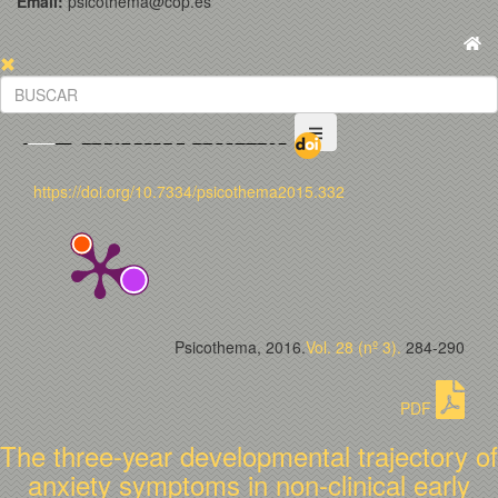
Email:
psicothema@cop.es
https://doi.org/10.7334/psicothema2015.332
Psicothema, 2016.
Vol. 28 (nº 3).
284-290
PDF
The three-year developmental trajectory of
anxiety symptoms in non-clinical early