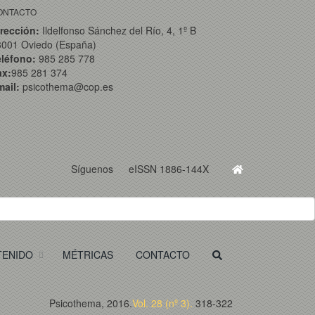
ONTACTO
rección:
Ildelfonso Sánchez del Río, 4, 1º B
3001 Oviedo (España)
eléfono:
985 285 778
ax:
985 281 374
ail:
psicothema@cop.es
Síguenos
eISSN 1886-144X
TENIDO
MÉTRICAS
CONTACTO
Psicothema, 2016.
Vol. 28 (nº 3).
318-322