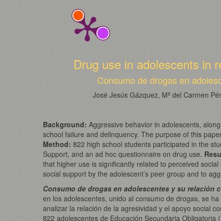
Drug use in adolescents in r
Consumo de drogas en adolescen
José Jesús Gázquez, Mª del Carmen Pére
Background:
Aggressive behavior in adolescents, along 
school failure and delinquency. The purpose of this paper
Method:
822 high school students participated in the stu
Support, and an ad hoc questionnaire on drug use.
Resu
that higher use is significantly related to perceived soci
social support by the adolescent’s peer group and to aggr
Consumo de drogas en adolescentes y su relación co
en los adolescentes, unido al consumo de drogas, se ha 
analizar la relación de la agresividad y el apoyo social
822 adolescentes de Educación Secundaria Obligatoria (M 