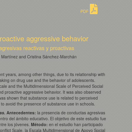
PDF
proactive aggressive behavior
gresivas reactivas y proactivas
s Martínez and Cristina Sánchez-Marchán
t years, among other things, due to its relationship with
-making on drug use and the behavior of adolescents.
Scale and the Multidimensional Scale of Perceived Social
and proactive aggressive behavior. It was also observed
was shown that substance use is related to perceived
s to avoid the presence of substance use in schools.
vas.
Antecedentes
:
la presencia de conductas agresivas
ro del ámbito educativo. El objetivo de este estudio fue
ntre los jóvenes.
Método
:
en el estudio han participado
nflict Scale, la Escala Multidimensional de Apoyo Social