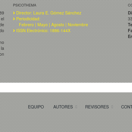
PSICOTHEMA
C
989
Director: Laura E. Gómez Sánchez
Di
el
Periodicidad:
3
de
Febrero | Mayo | Agosto | Noviembre
T
ado
ISSN Electrónico: 1886-144X
F
Em
omo
la
on
EQUIPO
AUTORES
REVISORES
CON