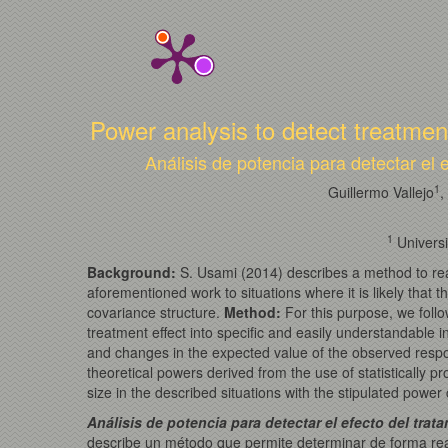
Power analysis to detect treatment
Análisis de potencia para detectar el
1
Guillermo Vallejo
,
1
Universi
Background:
S. Usami (2014) describes a method to real
aforementioned work to situations where it is likely that
covariance structure.
Method:
For this purpose, we foll
treatment effect into specific and easily understandable 
and changes in the expected value of the observed respo
theoretical powers derived from the use of statistically 
size in the described situations with the stipulated power c
Análisis de potencia para detectar el efecto del tra
describe un método que permite determinar de forma reali