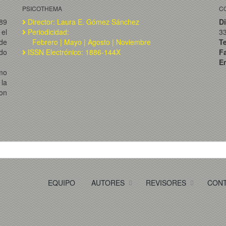
PSICOTHEMA
C
989
Director: Laura E. Gómez Sánchez
Di
el
Periodicidad:
3
de
Febrero | Mayo | Agosto | Noviembre
T
ado
ISSN Electrónico: 1886-144X
F
Em
omo
la
on
EQUIPO
AUTORES
REVISORES
CON