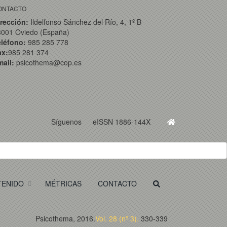
ONTACTO
rección:
Ildelfonso Sánchez del Río, 4, 1º B
3001 Oviedo (España)
eléfono:
985 285 778
ax:
985 281 374
ail:
psicothema@cop.es
Síguenos
eISSN 1886-144X
TENIDO
MÉTRICAS
CONTACTO
Psicothema, 2016.
Vol. 28 (nº 3).
330-339