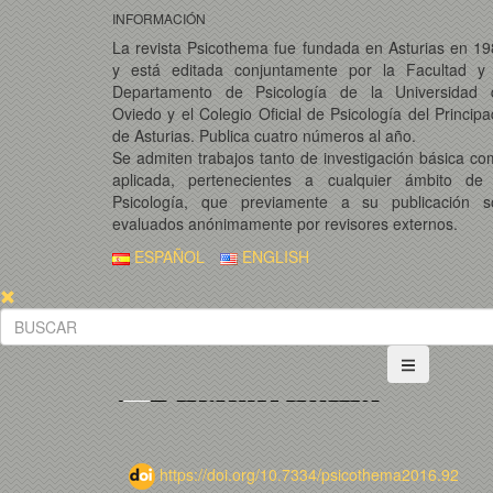
INFORMACIÓN
La revista Psicothema fue fundada en Asturias en 1
y está editada conjuntamente por la Facultad y 
Departamento de Psicología de la Universidad 
Oviedo y el Colegio Oficial de Psicología del Princip
de Asturias. Publica cuatro números al año.
Se admiten trabajos tanto de investigación básica c
aplicada, pertenecientes a cualquier ámbito de 
Psicología, que previamente a su publicación s
evaluados anónimamente por revisores externos.
ESPAÑOL
ENGLISH
https://doi.org/10.7334/psicothema2016.92