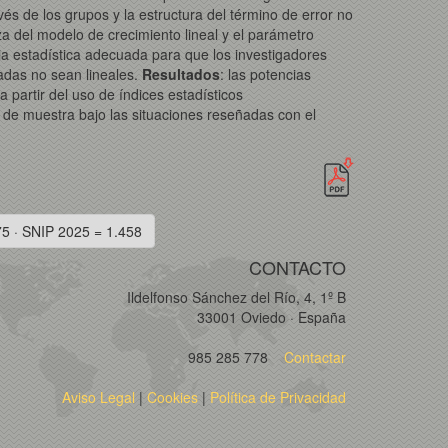
s de los grupos y la estructura del término de error no
a del modelo de crecimiento lineal y el parámetro
ia estadística adecuada para que los investigadores
adas no sean lineales.
Resultados
: las potencias
partir del uso de índices estadísticos
ño de muestra bajo las situaciones reseñadas con el
75 · SNIP 2025 = 1.458
CONTACTO
Ildelfonso Sánchez del Río, 4, 1º B
33001 Oviedo · España
985 285 778
Contactar
Aviso Legal
|
Cookies
|
Política de Privacidad