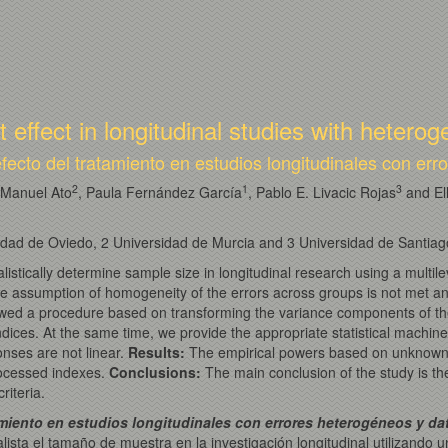
 effect in longitudinal studies with heter
 efecto del tratamiento en estudios longitudinales con er
2
1
3
 Manuel Ato
, Paula Fernández García
, Pablo E. Livacic Rojas
and El
dad de Oviedo, 2 Universidad de Murcia and 3 Universidad de Santiag
istically determine sample size in longitudinal research using a multi
 the assumption of homogeneity of the errors across groups is not met an
owed a procedure based on transforming the variance components of the
indices. At the same time, we provide the appropriate statistical machin
nses are not linear.
Results:
The empirical powers based on unknown 
processed indexes.
Conclusions:
The main conclusion of the study is t
riteria.
tamiento en estudios longitudinales con errores heterogéneos y d
sta el tamaño de muestra en la investigación longitudinal utilizando un