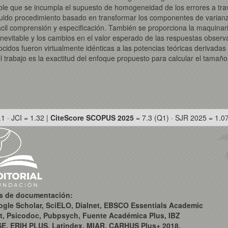
ble que se incumpla el supuesto de homogeneidad de los errores a travé
eguido procedimiento basado en transformar los componentes de varianz
fácil comprensión y especificación. También se proporciona la maquinar
inevitable y los cambios en el valor esperado de las respuestas observ
os fueron virtualmente idénticas a las potencias teóricas derivadas a 
del trabajo es la exactitud del enfoque propuesto para calcular el tama
.1 · JCI = 1.32 |
CiteScore SCOPUS 2025
= 7.3 (Q1) · SJR 2025 = 1.0
os de documentación:
ogle Scholar, SciELO, Dialnet, EBSCO Essentials Academic
t, Psicodoc, Pubpsych, Fuente Académica Plus, IBZ
SE, ERIH PLUS, Latindex, MIAR, CARHUS Plus+ 2018,