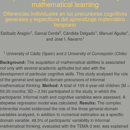
mathematical learning
Diferencias individuales en los precursores cognitivos
generales y específicos del aprendizaje matemático
temprano
1
2
1
1
Estíbaliz Aragón
, Gamal Cerda
, Cándida Delgado
, Manuel Aguilar
,
1
and José I. Navarro
1
University of Cádiz (Spain) and 2 University of Concepción (Chile)
Background:
The acquisition of mathematical abilities is associated
not only with several academic aptitudes but also with the
development of particular cognitive skills. This study analysed the role
of the general and specific domain precursors of informal
mathematical thinking.
Method
:
A total of 109 4-year-old children (M =
59.30 months; SD = 3.56) participated in the study, in which the
participants’ informal math and cognitive variables were assessed. A
stepwise regression model was calculated.
Results
:
The complex
inferential model evidenced the role of the three general-domain
variables analysed, in addition to numerical estimation as a specific-
domain variable. 48.5% of participants’ variability in informal
mathematical thinking, evaluated with the TEMA-3 test, was explained