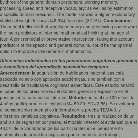
by three of the general domain precursors: working memory,
processing speed and receptive vocabulary; as well as by estimation,
a specific-domain precursor. The model showed a higher explanatory
statistical weight for boys (48.9%) than girls (37.5%).
Conclusions
:
The model indicated that working memory and processing speed were
the main predictors of informal mathematical thinking at the age of
four. A joint remedial or preventative intervention, taking into account
predictors of the specific and general domains, could be the optimal
option to improve achievement in mathematics.
Diferencias individuales en los precursores cognitivos generales
y específicos del aprendizaje matemático temprano.
Antecedentes:
la adquisición de habilidades matemáticas está
asociada no solo con aptitudes académicas, sino también con el
desarrollo de habilidades cognitivas específicas. Este estudio analizó
el papel de los precursores del dominio general y específico en el
pensamiento matemático informal.
Método:
un total de 109 niños de
4 años participaron en el estudio (M= 59.30; SD= 3.56). Se evaluaron
el pensamiento matemático informal con la prueba TEMA-3, y
diferentes variables cognitivas.
Resultados:
tras la realización de un
análisis de regresión por pasos, el modelo inferencial evidenció que el
48,5% de la variabilidad de los participantes en el pensamiento
matemático informal fue explicado por la memoria de trabajo,