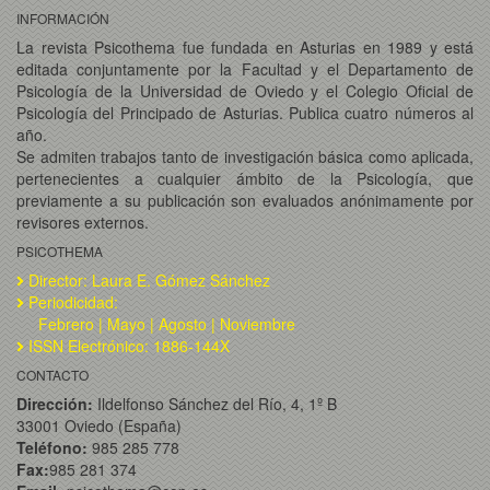
INFORMACIÓN
La revista Psicothema fue fundada en Asturias en 1989 y está
editada conjuntamente por la Facultad y el Departamento de
Psicología de la Universidad de Oviedo y el Colegio Oficial de
Psicología del Principado de Asturias. Publica cuatro números al
año.
Se admiten trabajos tanto de investigación básica como aplicada,
pertenecientes a cualquier ámbito de la Psicología, que
previamente a su publicación son evaluados anónimamente por
revisores externos.
PSICOTHEMA
Director: Laura E. Gómez Sánchez
Periodicidad:
Febrero | Mayo | Agosto | Noviembre
ISSN Electrónico: 1886-144X
CONTACTO
Dirección:
Ildelfonso Sánchez del Río, 4, 1º B
33001 Oviedo (España)
Teléfono:
985 285 778
Fax:
985 281 374