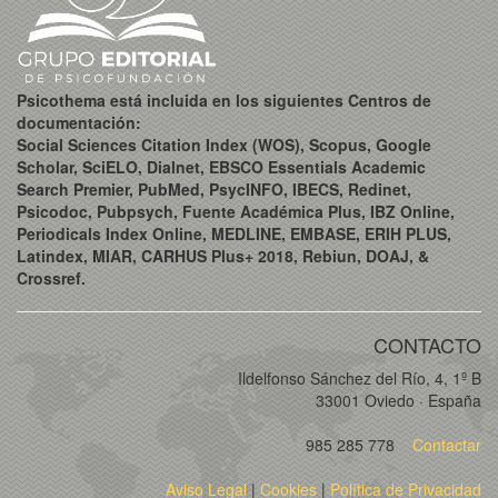
Psicothema está incluida en los siguientes Centros de
documentación:
Social Sciences Citation Index (WOS), Scopus, Google
Scholar, SciELO, Dialnet, EBSCO Essentials Academic
Search Premier, PubMed, PsycINFO, IBECS, Redinet,
Psicodoc, Pubpsych, Fuente Académica Plus, IBZ Online,
Periodicals Index Online, MEDLINE, EMBASE, ERIH PLUS,
Latindex, MIAR, CARHUS Plus+ 2018, Rebiun, DOAJ, &
Crossref.
CONTACTO
Ildelfonso Sánchez del Río, 4, 1º B
33001 Oviedo · España
985 285 778
Contactar
Aviso Legal
|
Cookies
|
Política de Privacidad