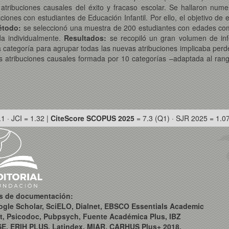
 atribuciones causales del éxito y fracaso escolar. Se hallaron nume
ones con estudiantes de Educación Infantil. Por ello, el objetivo de es
étodo:
se seleccionó una muestra de 200 estudiantes con edades comp
ada individualmente.
Resultados:
se recopiló un gran volumen de info
a categoría para agrupar todas las nuevas atribuciones implicaba perd
s atribuciones causales formada por 10 categorías –adaptada al ran
.1 · JCI = 1.32 |
CiteScore SCOPUS 2025
= 7.3 (Q1) · SJR 2025 = 1.0
os de documentación:
ogle Scholar, SciELO, Dialnet, EBSCO Essentials Academic
t, Psicodoc, Pubpsych, Fuente Académica Plus, IBZ
SE, ERIH PLUS, Latindex, MIAR, CARHUS Plus+ 2018,