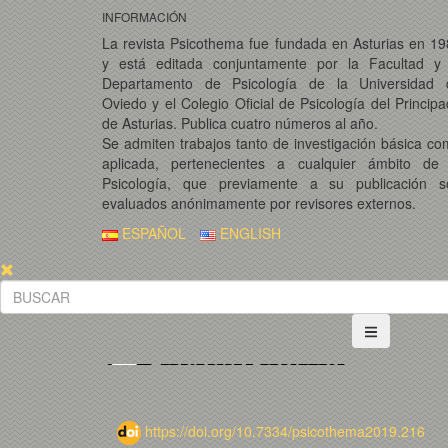
INFORMACIÓN
La revista Psicothema fue fundada en Asturias en 1
y está editada conjuntamente por la Facultad y 
Departamento de Psicología de la Universidad 
Oviedo y el Colegio Oficial de Psicología del Princip
de Asturias. Publica cuatro números al año.
Se admiten trabajos tanto de investigación básica c
aplicada, pertenecientes a cualquier ámbito de 
Psicología, que previamente a su publicación s
evaluados anónimamente por revisores externos.
ESPAÑOL
ENGLISH
https://doi.org/10.7334/psicothema2019.216