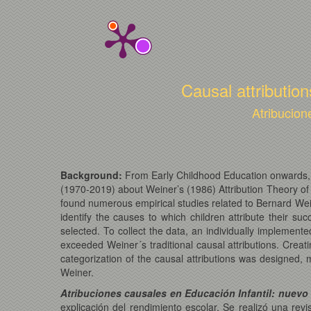
Causal attributio
Atribucion
Background:
From Early Childhood Education onwards, c
(1970-2019) about Weiner’s (1986) Attribution Theory of t
found numerous empirical studies related to Bernard Weine
identify the causes to which children attribute their su
selected. To collect the data, an individually implemente
exceeded Weiner´s traditional causal attributions. Creat
categorization of the causal attributions was designed
Weiner.
Atribuciones causales en Educación Infantil: nuevo
explicación del rendimiento escolar. Se realizó una rev