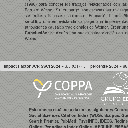
(1986) para conocer los trabajos relacionados con las
Bernard Weiner. Sin embargo, son escasas las investigaci
sus éxitos y fracasos escolares en Educación Infantil.
M
se utilizó una entrevista clínica piagetiana implement
atribuciones causales tradicionales de Weiner. Crear un
Conclusión:
se diseñó una nueva categorización de la
Weiner.
Impact Factor JCR SSCI 2024
= 3.5 (Q1) · JIF percentile 2024 = 88
Psicothema está incluida en los siguientes Centr
Social Sciences Citation Index (WOS), Scopus, Go
Search Premier, PubMed, PsycINFO, IBECS, Redine
Online, Periodicals Index Online, MEDLINE, EMBA