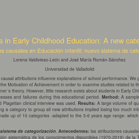
ns in Early Childhood Education: A new cat
es causales en Educación Infantil: nuevo sistema de cat
Lorena Valdivieso-León and José María Román-Sánchez
Universidad de Valladolid
ausal attributions influence explanations of school performance. We 
he Motivation of Achievement in order to examine studies related to th
r´s theory. However, little research exists about students in Early Ch
ccesses and failures during this educational period.
Method
:
A sample
d Piagetian clinical interview was used.
Results
:
A large volume of qua
ing a category to group all new attributions implied losing too much in
, made up of 10 categories -adapted to the 3-6 years age range- which
 sistema de categorización
.
Antecedentes:
las atribuciones causales
isión sistemática de los conocimientos disponibles (1970-2019) de la