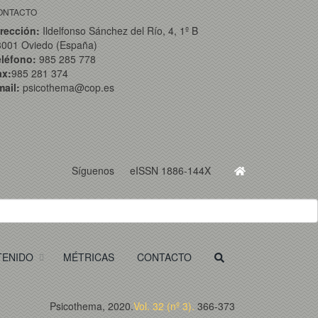
ONTACTO
rección:
Ildelfonso Sánchez del Río, 4, 1º B
3001 Oviedo (España)
eléfono:
985 285 778
ax:
985 281 374
ail:
psicothema@cop.es
Síguenos
eISSN 1886-144X
TENIDO
MÉTRICAS
CONTACTO
Psicothema, 2020.
Vol. 32 (nº 3).
366-373