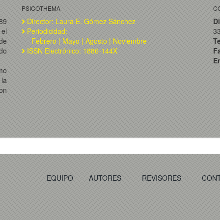
PSICOTHEMA
C
989
Director: Laura E. Gómez Sánchez
Di
el
Periodicidad:
3
de
Febrero | Mayo | Agosto | Noviembre
T
ado
ISSN Electrónico: 1886-144X
F
Em
omo
la
on
EQUIPO
AUTORES
REVISORES
CON