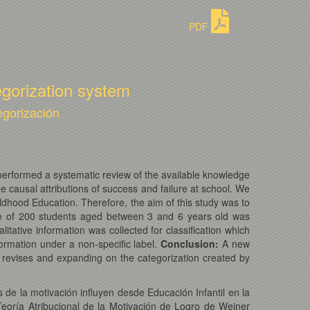
PDF
egorization system
egorización
performed a systematic review of the available knowledge
e causal attributions of success and failure at school. We
ildhood Education. Therefore, the aim of this study was to
 of 200 students aged between 3 and 6 years old was
litative information was collected for classification which
formation under a non-specific label.
Conclusion
:
A new
 revises and expanding on the categorization created by
 de la motivación influyen desde Educación Infantil en la
 Teoría Atribucional de la Motivación de Logro de Weiner