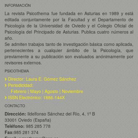
INFORMACIÓN
La revista Psicothema fue fundada en Asturias en 1989 y está
editada conjuntamente por la Facultad y el Departamento de
Psicología de la Universidad de Oviedo y el Colegio Oficial de
Psicología del Principado de Asturias. Publica cuatro números al
año.
Se admiten trabajos tanto de investigación básica como aplicada,
pertenecientes a cualquier ámbito de la Psicología, que
previamente a su publicación son evaluados anónimamente por
revisores externos.
PSICOTHEMA
Director: Laura E. Gómez Sánchez
Periodicidad:
Febrero | Mayo | Agosto | Noviembre
ISSN Electrónico: 1886-144X
CONTACTO
Dirección:
Ildelfonso Sánchez del Río, 4, 1º B
33001 Oviedo (España)
Teléfono:
985 285 778
Fax:
985 281 374