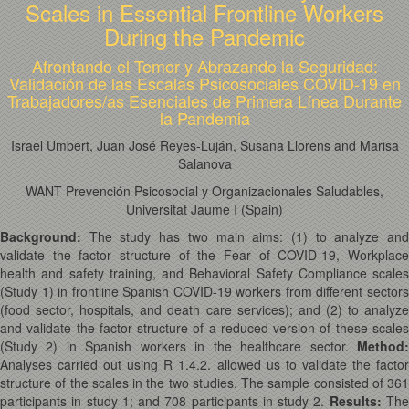
Scales in Essential Frontline Workers
During the Pandemic
Afrontando el Temor y Abrazando la Seguridad:
Validación de las Escalas Psicosociales COVID-19 en
Trabajadores/as Esenciales de Primera Línea Durante
la Pandemia
Israel Umbert, Juan José Reyes-Luján, Susana Llorens and Marisa
Salanova
WANT Prevención Psicosocial y Organizacionales Saludables,
Universitat Jaume I (Spain)
Background:
The study has two main aims: (1) to analyze an
validate the factor structure of the Fear of COVID-19, Workplace
health and safety training, and Behavioral Safety Compliance scales
(Study 1) in frontline Spanish COVID-19 workers from different sectors
(food sector, hospitals, and death care services); and (2) to analyze
and validate the factor structure of a reduced version of these scales
(Study 2) in Spanish workers in the healthcare sector.
Method:
Analyses carried out using R 1.4.2. allowed us to validate the factor
structure of the scales in the two studies. The sample consisted of 361
participants in study 1; and 708 participants in study 2.
Results:
Th