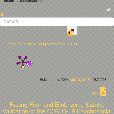
Email:
psicothema@cop.es
https://doi.org/10.7334/psicothema2023.334
Psicothema, 2024.
Vol. 36 (nº 3).
287-296
PDF
Facing Fear and Embracing Safety:
Validation of the COVID-19 Psychosocial