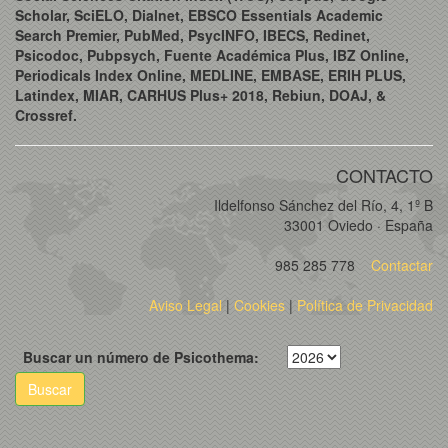
Scholar, SciELO, Dialnet, EBSCO Essentials Academic
Search Premier, PubMed, PsycINFO, IBECS, Redinet,
Psicodoc, Pubpsych, Fuente Académica Plus, IBZ Online,
Periodicals Index Online, MEDLINE, EMBASE, ERIH PLUS,
Latindex, MIAR, CARHUS Plus+ 2018, Rebiun, DOAJ, &
Crossref.
CONTACTO
Ildelfonso Sánchez del Río, 4, 1º B
33001 Oviedo · España
985 285 778
Contactar
Aviso Legal
|
Cookies
|
Política de Privacidad
Buscar un número de Psicothema:
Buscar