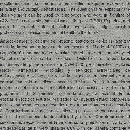
results indicate that the instruments offer adequate evidence of
reliability and validity.
Conclusions:
The questionnaire (especially th
short version) can be used by employees who were in frontline of
COVID-19 in a reliable and valid way in the post-COVID-19 period, and
even to prevent potential similar events that might threaten
professionals’ physical and mental health in the future.
Antecedentes:
el objetivo del presente estudio es doble: (1) analizar
y validar la estructura factorial de las escalas del Miedo al COVID-19,
Capacitación en seguridad y salud en el lugar de trabajo, y el
Cumplimiento de seguridad conductual (Estudio 1) en trabajadores
españoles de primera línea de COVID-19 de diferentes sectores
(sector alimentario, hospitales y servicios asistenciales de
defunciones); y (2) analizar y validar la estructura factorial de una
versión reducida de dichas escalas (Estudio 2) en trabajadores
españoles del sector sanitario.
Método:
los análisis realizados con e
programa R 1.4.2. permiten validar la estructura factorial de las
escalas en los dos estudios realizados. La muestra estuvo compuesta
por 361 participantes en el estudio 1; y 708 participantes en el estudio
2.
Resultados:
los resultados indican que los instrumentos ofrecen
una evidencia adecuada de fiabilidad y validez.
Conclusiones:
el
cuestionario (especialmente la versión corta) puede ser utilizado por
empleados/as de primera línea de COVID-19 de manera confiable y