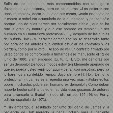
Salía de los momentos más comprometidos con un ingenio
típicamente «jamesiano», pero no sin apuros: «Los editores son
unos demonios», decía en una de sus cartas, «cuán insensato es
ir contra la sabiduría acumulada de la humanidad, y pensar, sólo
porque uno de ellos parece ser socialmente afable , que se ha
roto la gran ley natural y que ese hombre es también un ser
humano en su naturaleza profesional»... y, después de las quejas
del sufrido Holt («Mi carácter demoníaco no se desarrolló tanto
por obra de los autores que omiten estudiar los contratos y los
pierden, como por lo otro... Acabo de ver un contrato firmado por
usted donde se compromete a firmarnos ese manuscrito el 12 de
junio de 1880, y sin embargo ¡tú, tú, tú, Bruto, me denigras por
ser un demonio! De todos modos estoy terriblemente apenado de
que no pueda usted venir por aquí y cenar con nosotros, pero ya
lo haremos a su debido tiempo. Suyo siempre H. Holt, Demonio
profesional. »), James se arrepentía una vez más: «¡Pobre editor,
pobre muchacho, pobre ser humano ex demonio! ¡ Cómo deben
haberle hecho sufrir a usted en su vida esos gusanos de autores
para arrancarle la tirada! » (todo ello en pp. 195-196 de Perry,
edición española de 1973).
Y, sin embargo, el resultado conjunto del genio de James y la
paciencia de Holt mereció la pena...incluso para el paciente