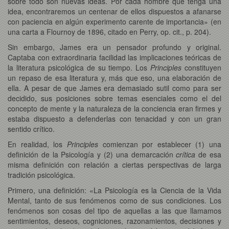
sobre todo son nuevas ideas. Por cada hombre que tenga una
idea, encontraremos un centenar de ellos dispuestos a afanarse
con paciencia en algún experimento carente de importancia» (en
una carta a Flournoy de 1896, citado en Perry, op. cit., p. 204).
Sin embargo, James era un pensador profundo y original.
Captaba con extraordinaria facilidad las implicaciones teóricas de
la literatura psicológica de su tiempo. Los
Principles
constituyen
un repaso de esa literatura y, más que eso, una elaboración de
ella. A pesar de que James era demasiado sutil como para ser
decidido, sus posiciones sobre temas esenciales como el del
concepto de mente y la naturaleza de la conciencia eran firmes y
estaba dispuesto a defenderlas con tenacidad y con un gran
sentido crítico.
En realidad, los
Principles
comienzan por establecer (1) una
definición de la Psicología y (2) una demarcación
crítica
de esa
misma definición con relación a ciertas perspectivas de larga
tradición psicológica.
Primero, una definición: «La Psicología es la Ciencia de la Vida
Mental, tanto de sus fenómenos como de sus condiciones. Los
fenómenos son cosas del tipo de aquellas a las que llamamos
sentimientos, deseos, cogniciones, razonamientos, decisiones y