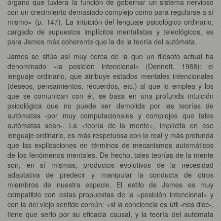
órgano que tuviera la función de gobernar un sistema nervioso
con un crecimiento demasiado complejo como para regularse a sí
mismo» (p. 147). La intuición del lenguaje psicológico ordinario,
cargado de supuestos implícitos mentalistas y teleológicos, es
para James más coherente que la de la teoría del autómata.
James se sitúa así muy cerca de la que un filósofo actual ha
denominado «la posición intencional» (Dennett, 1988): el
lenguaje ordinario, que atribuye estados mentales intencionales
(deseos, pensamientos, recuerdos, etc.) al que lo emplea y los
que se comunican con él, se basa en una profunda intuición
psicológica que no puede ser demolida por las teorías de
autómatas -por muy computacionales y complejos que tales
autómatas sean-. La «teoría de la mente», implícita en ese
lenguaje ordinario, es más respetuosa con lo real y más profunda
que las explicaciones en términos de mecanismos automáticos
de los fenómenos mentales. De hecho, tales teorías de la mente
son, en sí mismas, productos evolutivos de la necesidad
adaptativa de predecir y manipular la conducta de otros
miembros de nuestra especie. El estilo de James es muy
compatible con estas propuestas de la «posición intencional» y
con la del viejo sentido común: «si la conciencia es útil -nos dice-,
tiene que serlo por su eficacia causal, y la teoría del autómata