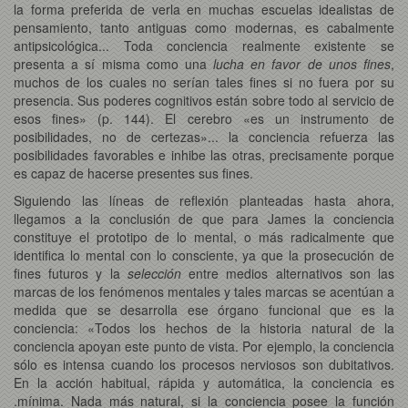
la forma preferida de verla en muchas escuelas idealistas de
pensamiento, tanto antiguas como modernas, es cabalmente
antipsicológica... Toda conciencia realmente existente se
presenta a sí misma como una
lucha en favor de unos fines
,
muchos de los cuales no serían tales fines si no fuera por su
presencia. Sus poderes cognitivos están sobre todo al servicio de
esos fines» (p. 144). El cerebro «es un instrumento de
posibilidades, no de certezas»... la conciencia refuerza las
posibilidades favorables e inhibe las otras, precisamente porque
es capaz de hacerse presentes sus fines.
Siguiendo las líneas de reflexión planteadas hasta ahora,
llegamos a la conclusión de que para James la conciencia
constituye el prototipo de lo mental, o más radicalmente que
identifica lo mental con lo consciente, ya que la prosecución de
fines futuros y la
selección
entre medios alternativos son las
marcas de los fenómenos mentales y tales marcas se acentúan a
medida que se desarrolla ese órgano funcional que es la
conciencia: «Todos los hechos de la historia natural de la
conciencia apoyan este punto de vista. Por ejemplo, la conciencia
sólo es intensa cuando los procesos nerviosos son dubitativos.
En la acción habitual, rápida y automática, la conciencia es
.mínima. Nada más natural, si la conciencia posee la función