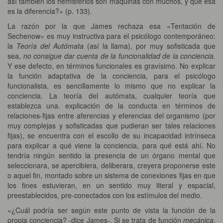
así también los hemisferios son máquinas con muchos, y que ésa
es la diferencia?» (p. 133).
La razón por la que James rechaza esa «Tentación de
Sechenow» es muy instructiva para el psicólogo contemporáneo:
la
Teoría del Autómata
(así la llama), por muy sofisticada que
sea,
no consigue dar cuenta de la funcionalidad de la conciencia.
Y ese defecto, en términos funcionales es gravísimo. No explicar
la función adaptativa de la conciencia, para el psicólogo
funcionalista, es sencillamente lo mismo que no explicar la
conciencia. La teoría del autómata, cualquier teoría que
establezca una. explicación de la conducta en términos de
relaciones-fijas entre aferencias y eferencias del organismo (por
muy complejas y sofisticadas que pudieran ser tales relaciones
fijas), se encuentra con el escollo de su incapacidad intrínseca
para explicar a qué viene la conciencia, para qué está ahí. No
tendría ningún sentido la presencia de un órgano mental que
seleccionara, se apercibiera, deliberara, creyera proponerse este
o aquel fin, montado sobre un sistema de conexiones fijas en que
los fines estuvieran, en un sentido muy literal y espacial,
preestablecidos, pre-conectados con los estímulos del medio.
«¿Cuál podría ser según este punto de vista la función de la
propia conciencia? -dice James-. Si se trata de función
mecánica
,