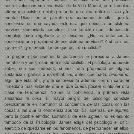
neurofisiológicos son
condición
de la Vida Mental, pero también
afirma que existe un hiato profundo, una sima entre lo físico y lo
mental. Dicen -en un párrafo que acabamos de citar- que la
conciencia es una «ayuda externa» que necesita un sistema
nervioso demasiado complejo. Dice también que «demasiado
complejo para
regularse a sí mismo
». ¿No es entonces la
conciencia una propiedad de ese sistema nervioso? Y, si no lo es,
¿qué es? ¿y el propio James qué es... un dualista?
La pregunta por
qué
es la conciencia le parecería a James
metafísica y peligrosamente sustancialista. El psicólogo no puede
saber, con sus métodos, si «es» una propiedad de alguna
sustancia orgánica o espiritual. Es, antes que nada,
fenómeno
:
algo que está ahí, y que se presenta además con un carácter
inmediato más evidente que el que pueda poseer cualquier otra
clase de fenómenos. No es, la conciencia, a primera vista
sustancia ni cosa
. El mayor peligro del psicólogo consiste
precisamente en confundir la conciencia de las cosas con las
cosas a las que la conciencia apunta. Es, además,
de alguien
,
pero la posible entidad sustancial de ese
alguien
no es asunto
tampoco de la Psicología. James exige del psicólogo el difícil
ejercicio de quedarse en los fenómenos, de permanecer en ellos,
sin dejarse llevar por los cantos de sirena de metafísicas