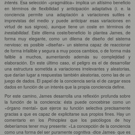
interés.
Esa selección «pragmática» implica un altísimo beneficio
en términos de flexibilidad y anticipación adaptativa (i. e. la
conciencia permite una adaptación a variaciones sutiles e
imprevistas del medio y puede anticipar esas variaciones en
virtud de sus signos), aunque tiene un coste en términos de
inestabilidad
. Este dilema coste/beneficio lo plantea James, de
forma muy elegante, como un dilema de diseño del sistema
nervioso: es posible «diseñar» un sistema capaz de reaccionar
de forma infalible y segura a muy pocos cambios, o de forma más
falible a muchos, aumentando además su complejidad y
elaboración. En este último caso, el peligro es el de desarrollar
una estructura sometida a variaciones irrelevantes y aleatorias,
que darían lugar a respuestas también aleatorias, como las de un
juego de dados. El papel de la conciencia sería el de
cargar
esos
dados en función de un interés que la propia conciencia define.
Por este camino, James desarrolla una reflexión profunda sobre
la función de la conciencia: ésta puede concebirse como un
«órgano mental» que ejerce su función selectiva precisamente
gracias a que es capaz de explicitarse sus propios fines. Hay un
comentario en los
Principles
que los psicólogos de hoy
deberíamos tener muy presente: «La concepción de la conciencia
como una forma del ser puramente cognitiva -dice James- que es