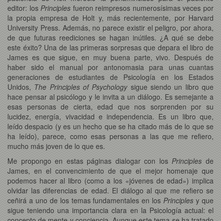
editor: los
Principles
fueron reimpresos numerosísimas veces por
la propia empresa de Holt y, más recientemente, por Harvard
University Press. Además, no parece existir el peligro, por ahora,
de que futuras reediciones se hagan inútiles. ¿A qué se debe
este éxito? Una de las primeras sorpresas que depara el libro de
James es que sigue, en muy buena parte, vivo. Después de
haber sido el manual por antonomasia para unas cuantas
generaciones de estudiantes de Psicología en los Estados
Unidos,
The Principles of Psychology
sigue siendo un libro que
hace pensar al psicólogo y le invita a un diálogo. Es semejante a
esas personas de cierta, edad que nos sorprenden por su
lucidez, energía, vivacidad e independencia. Es un libro que,
leído despacio (y es un hecho que se ha citado más de lo que se
ha leído), parece, como esas personas a las que me refiero,
mucho más joven de lo que es.
Me propongo en estas páginas dialogar con los
Principles
de
James, en el convencimiento de que el mejor homenaje que
podemos hacer al libro (como a los «jóvenes de edad») implica
olvidar las diferencias de edad. El diálogo al que me refiero se
ceñirá a uno de los temas fundamentales en los
Principles
y que
sigue teniendo una importancia clara en la Psicología actual: el
concepto de mente y conciencia. Aunque este tema se ha tratado