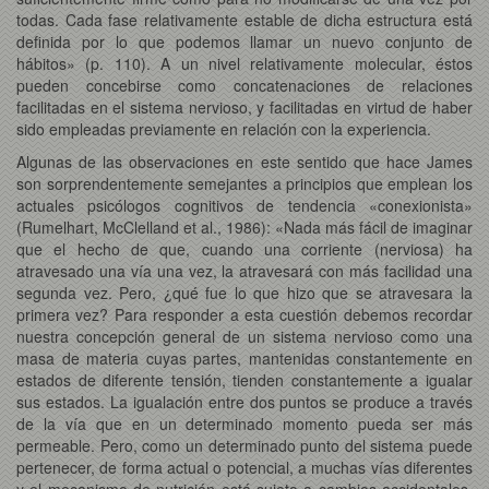
todas. Cada fase relativamente estable de dicha estructura está
definida por lo que podemos llamar un nuevo conjunto de
hábitos» (p. 110). A un nivel relativamente molecular, éstos
pueden concebirse como concatenaciones de relaciones
facilitadas en el sistema nervioso, y facilitadas en virtud de haber
sido empleadas previamente en relación con la experiencia.
Algunas de las observaciones en este sentido que hace James
son sorprendentemente semejantes a principios que emplean los
actuales psicólogos cognitivos de tendencia «conexionista»
(Rumelhart, McClelland et al., 1986): «Nada más fácil de imaginar
que el hecho de que, cuando una corriente (nerviosa) ha
atravesado una vía una vez, la atravesará con más facilidad una
segunda vez. Pero, ¿qué fue lo que hizo que se atravesara la
primera vez? Para responder a esta cuestión debemos recordar
nuestra concepción general de un sistema nervioso como una
masa de materia cuyas partes, mantenidas constantemente en
estados de diferente tensión, tienden constantemente a igualar
sus estados. La igualación entre dos puntos se produce a través
de la vía que en un determinado momento pueda ser más
permeable. Pero, como un determinado punto del sistema puede
pertenecer, de forma actual o potencial, a muchas vías diferentes
y el mecanismo de nutrición está sujeto a cambios accidentales,