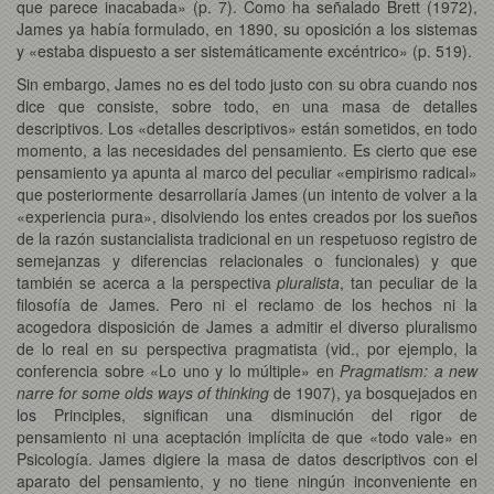
que parece inacabada» (p. 7). Como ha señalado Brett (1972),
James ya había formulado, en 1890, su oposición a los sistemas
y «estaba dispuesto a ser sistemáticamente excéntrico» (p. 519).
Sin embargo, James no es del todo justo con su obra cuando nos
dice que consiste, sobre todo, en una masa de detalles
descriptivos. Los «detalles descriptivos» están sometidos, en todo
momento, a las necesidades del pensamiento. Es cierto que ese
pensamiento ya apunta al marco del peculiar «empirismo radical»
que posteriormente desarrollaría James (un intento de volver a la
«experiencia pura», disolviendo los entes creados por los sueños
de la razón sustancialista tradicional en un respetuoso registro de
semejanzas y diferencias relacionales o funcionales) y que
también se acerca a la perspectiva
pluralista
, tan peculiar de la
filosofía de James. Pero ni el reclamo de los hechos ni la
acogedora disposición de James a admitir el diverso pluralismo
de lo real en su perspectiva pragmatista (vid., por ejemplo, la
conferencia sobre «Lo uno y lo múltiple» en
Pragmatism: a new
narre for some olds ways of thinking
de 1907), ya bosquejados en
los Principles, significan una disminución del rigor de
pensamiento ni una aceptación implícita de que «todo vale» en
Psicología. James digiere la masa de datos descriptivos con el
aparato del pensamiento, y no tiene ningún inconveniente en