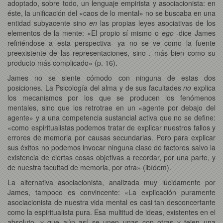
adoptado, sobre todo, un lenguaje empirista y asociacionista: en
éste, la unificación del «caos de lo mental» no se buscaba en una
entidad subyacente sino
en
las propias leyes asociativas de los
elementos de la mente: «El propio sí mismo o
ego
-dice James
refiriéndose a esta perspectiva- ya no se ve como la fuente
preexistente de las representaciones, sino . más bien como su
producto más complicado» (p. 16).
James no se siente cómodo con ninguna de estas dos
posiciones. La Psicología del alma y de sus facultades
no
explica
los mecanismos por los que se producen los fenómenos
mentales, sino que los retrotrae en un «agente por debajo del
agente» y a una competencia sustancial activa que no se define:
«como espiritualistas podemos tratar de explicar nuestros fallos y
errores de memoria por causas secundarias. Pero para explicar
sus éxitos no podemos invocar ninguna clase de factores salvo la
existencia de ciertas cosas objetivas a recordar, por una parte, y
de nuestra facultad de memoria, por otra» (ibídem).
La alternativa asociacionista, analizada muy lúcidamente por
James, tampoco es convincente: «La explicación puramente
asociacionista de nuestra vida mental es casi tan desconcertante
como la espiritualista pura. Esa multitud de ideas, existentes en el
absoluto, y que aún así se unen unas con otras y tejen una