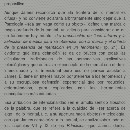
propositivo.
Aunque James reconozca que «la frontera de lo mental es
difusa» y no conviene aclararla arbitrariamente sino dejar que la
Psicología «sea tan vaga como su objeto», define una marca o
rasgo profundo de lo mental, un criterio para considerar que en
un fenómeno hay mente:
«La prosecución de fines futuros y la
selección de medios para su obtención son la marca y el criterio
de la presencia de mentación en un fenómeno»
(p. 21). Es
evidente que esta definición se da de bruces con todas las
dificultades tradicionales de las perspectivas explicativas
teleológicas y que entrelaza el concepto de lo mental con el de lo
intencionado y lo intencional pero eso no parece asustar a
James. El tiene un interés mayor por atenerse a los fenómenos y
a su escrupulosa definición experiencial que por reducirlos,
deformándolos, para explicarlos con las herramientas
conceptuales más cómodas.
Esa atribución de intencionalidad (en el amplio sentido filosófico
de la palabra, que se refiere a la cualidad de «ser acerca de
algo» de lo mental, i. e. a su apertura hacia objetos) y teleología,
con que James caracteriza a lo mental, se analiza sobre todo en
los capítulos VII y IX de los
Principles
, que James dedica