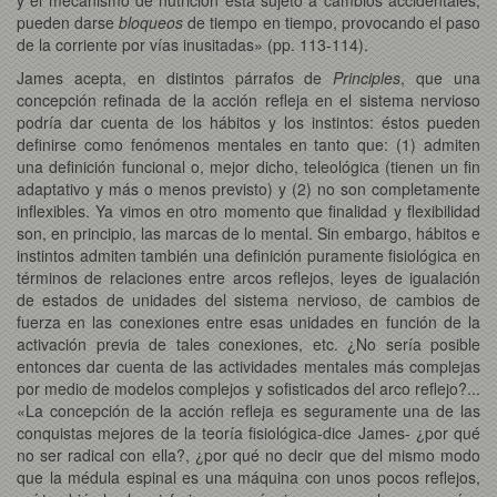
pueden darse
bloqueos
de tiempo en tiempo, provocando el paso
de la corriente por vías inusitadas» (pp. 113-114).
James acepta, en distintos párrafos de
Principles
, que una
concepción refinada de la acción refleja en el sistema nervioso
podría dar cuenta de los hábitos y los instintos: éstos pueden
definirse como fenómenos mentales en tanto que: (1) admiten
una definición funcional o, mejor dicho, teleológica (tienen un fin
adaptativo y más o menos previsto) y (2) no son completamente
inflexibles. Ya vimos en otro momento que finalidad y flexibilidad
son, en principio, las marcas de lo mental. Sin embargo, hábitos e
instintos admiten también una definición puramente fisiológica en
términos de relaciones entre arcos reflejos, leyes de igualación
de estados de unidades del sistema nervioso, de cambios de
fuerza en las conexiones entre esas unidades en función de la
activación previa de tales conexiones, etc. ¿No sería posible
entonces dar cuenta de las actividades mentales más complejas
por medio de modelos complejos y sofisticados del arco reflejo?...
«La concepción de la acción refleja es seguramente una de las
conquistas mejores de la teoría fisiológica-dice James- ¿por qué
no ser radical con ella?, ¿por qué no decir que del mismo modo
que la médula espinal es una máquina con unos pocos reflejos,