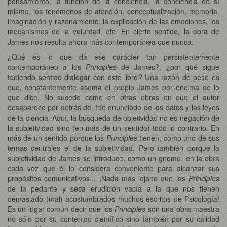
pensamiento, la función de la conciencia, la conciencia de sí
mismo, los fenómenos de atención, conceptualización, memoria,
imaginación y razonamiento, la explicación de las emociones, los
mecanismos de la voluntad, etc. En cierto sentido, la obra de
James nos resulta ahora más contemporánea que nunca.
¿Qué es lo que da ese carácter tan persistentemente
contemporáneo a los
Principles
de James?, ¿por qué sigue
teniendo sentido dialogar con este libro? Una razón de peso es
que, constantemente asoma el propio James por encima de lo
que dice. No sucede como en otras obras en que el autor
desaparece por detrás del frío enunciado de los datos y las leyes
de la ciencia. Aquí, la búsqueda de objetividad no es negación de
la subjetividad sino (en más de un sentido) todo lo contrario. En
más de un sentido porque los
Principles
tienen, como uno de sus
temas centrales el de la subjetividad. Pero también porque la
subjetividad de James se introduce, como un gnomo, en la obra
cada vez que él lo considera conveniente para alcanzar sus
propósitos comunicativos... ¡Nada más lejano que los
Principles
de la pedante y seca erudición vacía a la que nos tienen
demasiado (mal) acostumbrados muchos escritos de Psicología!
Es un lugar común decir que los
Principles
son una obra maestra
no sólo por su contenido científico sino también por su calidad