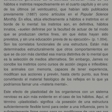
hábitos e instintos respectivamente en el cuarto capítulo y en uno
de los últimos (el veinticuatro), que habían sido publicados
previamente (1887) como artículos en el
Popular Science
Monthly.
En ellos, sitúa efectivamente a hábitos e instintos en el
borde de lo mental: los instintos son, en definitiva, hábitos
innatos, «suelen definirse por la facultad de actuar de tal modo
que se produzcan ciertos fines, sin que éstos hayan sido
previstos, y sin una educación previa de su ejecución» (p. 1.004).
Son los correlatos funcionales de una estructura. Están más
determinados estructuralmente que otros comportamientos en
que se da con más claridad esa marca distintiva de lo mental que
es la selección de medios alternativos. Sin embargo, James no
concibe los instintos como cursos de acción ciegos e inflexibles:
los animales con memoria, capaces de tener experiencia,
modifican sus acciones y prevén, hasta cierto punto, sus fines
convirtiendo el material fisiológico de los reflejos en lo que ya
podríamos llamar una «materia mental».
Este efecto de plasticidad de los organismos con un sistema
nervioso es aún más evidente en el caso de los hábitos. Aquí, el
término «plasticidad» significa «la posesión de una estructura
suficientemente flexible tomó para ceder a una influencia, pero lo
suficientemente firme como para no modificarse de una vez por