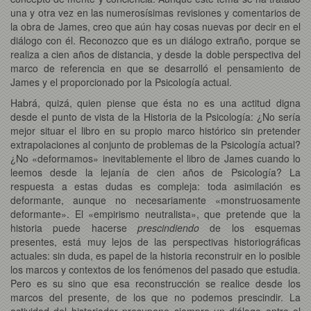
una y otra vez en las numerosísimas revisiones y comentarios de
la obra de James, creo que aún hay cosas nuevas por decir en el
diálogo con él. Reconozco que es un diálogo extraño, porque se
realiza a cien años de distancia, y desde la doble perspectiva del
marco de referencia en que se desarrolló el pensamiento de
James y el proporcionado por la Psicología actual.
Habrá, quizá, quien piense que ésta no es una actitud digna
desde el punto de vista de la Historia de la Psicología: ¿No sería
mejor situar el libro en su propio marco histórico sin pretender
extrapolaciones al conjunto de problemas de la Psicología actual?
¿No «deformamos» inevitablemente el libro de James cuando lo
leemos desde la lejanía de cien años de Psicología? La
respuesta a estas dudas es compleja: toda asimilación es
deformante, aunque no necesariamente «monstruosamente
deformante». El «empirismo neutralista», que pretende que la
historia puede hacerse
prescindiendo
de los esquemas
presentes, está muy lejos de las perspectivas historiográficas
actuales: sin duda, es papel de la historia reconstruir en lo posible
los marcos y contextos de los fenómenos del pasado que estudia.
Pero es su sino que esa reconstrucción se realice desde los
marcos del presente, de los que no podemos prescindir. La
actividad del historiador presupone siempre un diálogo entre el