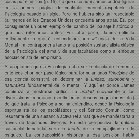
cosas por el estilo» (p. 15). Lo que dice aquí James podría figurar
en la primera página de cualquier manual respetable de
Psicología pasado un siglo. Pero no hubiera sido tan respetable
(al menos en los Estados Unidos) cincuenta años atrás. Es, por
consiguiente un buen ejemplo del cambio del paisaje histórico al
que nos referíamos antes. Por otra parte, James delimita
críticamente lo que él entiende.por una «Ciencia de la Vida
Mental», al contraponerla tanto a la posición sustancialista clásica
de la Psicología del alma y de sus facultades como al enfoque
asociacionista del empirismo.
Si aceptamos que la Psicología debe ser la ciencia de la mente,
entonces el primer paso lógico para formular unos
Principios
de
esa ciencia consistirá en determinar la
unidad, autonomía y
naturaleza
fundamental de lo mental. Y aquí es donde James
comienza a mostrarse crítico. La
unidad
subyacente a los
diversísimos fenómenos (sentimientos, deseos, cogniciones, etc.)
de que trata la Psicología se ha entendido, desde la Psicología
espiritualista de los escolásticos y del Sentido Común, como
resultante de una sustancia activa (el alma) que se manifestaría a
través de facultades diversas. En esta perspectiva, la unidad
sustancial inmaterial sería la
fuente
de la complejidad de lo
psíquico. La contraposición histórica a ésa posición había