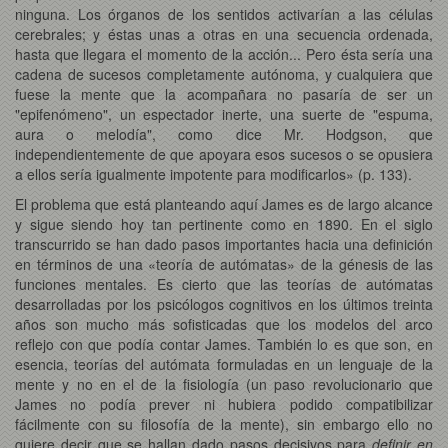
ninguna. Los órganos de los sentidos activarían a las células
cerebrales; y éstas unas a otras en una secuencia ordenada,
hasta que llegara el momento de la acción... Pero ésta sería una
cadena de sucesos completamente autónoma, y cualquiera que
fuese la mente que la acompañara no pasaría de ser un
"epifenómeno", un espectador inerte, una suerte de "espuma,
aura o melodía", como dice Mr. Hodgson, que
independientemente de que apoyara esos sucesos o se opusiera
a ellos sería igualmente impotente para modificarlos» (p. 133).
El problema que está planteando aquí James es de largo alcance
y sigue siendo hoy tan pertinente como en 1890. En el siglo
transcurrido se han dado pasos importantes hacia una definición
en términos de una «teoría de autómatas» de la génesis de las
funciones mentales. Es cierto que las teorías de autómatas
desarrolladas por los psicólogos cognitivos en los últimos treinta
años son mucho más sofisticadas que los modelos del arco
reflejo con que podía contar James. También lo es que son, en
esencia, teorías del autómata formuladas en un lenguaje de la
mente y no en el de la fisiología (un paso revolucionario que
James no podía prever ni hubiera podido compatibilizar
fácilmente con su filosofía de la mente), sin embargo ello no
quiere decir que se hallan dado pasos decisivos para
definir en