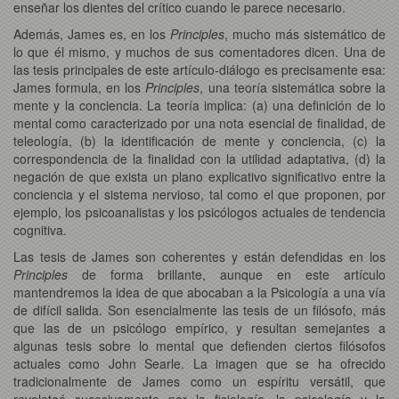
enseñar los dientes del crítico cuando le parece necesario.
Además, James es, en los
Principles
, mucho más sistemático de
lo que él mismo, y muchos de sus comentadores dicen. Una de
las tesis principales de este artículo-diálogo es precisamente esa:
James formula, en los
Principles
, una teoría sistemática sobre la
mente y la conciencia. La teoría implica: (a) una definición de lo
mental como caracterizado por una nota esencial de finalidad, de
teleología, (b) la identificación de mente y conciencia, (c) la
correspondencia de la finalidad con la utilidad adaptativa, (d) la
negación de que exista un plano explicativo significativo entre la
conciencia y el sistema nervioso, tal como el que proponen, por
ejemplo, los psicoanalistas y los psicólogos actuales de tendencia
cognitiva.
Las tesis de James son coherentes y están defendidas en los
Principles
de forma brillante, aunque en este artículo
mantendremos la idea de que abocaban a la Psicología a una vía
de difícil salida. Son esencialmente las tesis de un filósofo, más
que las de un psicólogo empírico, y resultan semejantes a
algunas tesis sobre lo mental que defienden ciertos filósofos
actuales como John Searle. La imagen que se ha ofrecido
tradicionalmente de James como un espíritu versátil, que
revoloteó sucesivamente por la fisiología, la psicología y la