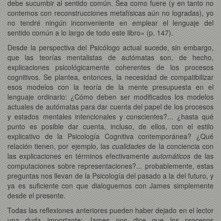
debe sucumbir al sentido común. Sea como fuere (y en tanto no
contemos con reconstrucciones metafísicas aún no logradas), yo
no tendré ningún inconveniente en emplear el lenguaje del
sentido común a lo largo de todo este libro» (p. 147).
Desde la perspectiva del Psicólogo actual sucede, sin embargo,
que las teorías mentalistas de autómatas son, de hecho,
explicaciones psicológicamente coherentes de los procesos
cognitivos. Se plantea, entonces, la necesidad de compatibilizar
esos modelos con la teoría de la mente presupuesta en el
lenguaje ordinario: ¿Cómo deben ser modificados los modelos
actuales de autómatas para dar cuenta del papel de los procesos
y estados mentales intencionales y conscientes?... ¿hasta qué
punto es posible dar cuenta, incluso, de ellos, con el estilo
explicativo de la Psicología Cognitiva contemporánea? ¿Qué
relación tienen, por ejemplo, las
cualidades
de la conciencia con
las explicaciones en términos efectivamente
automáticos
de las
computaciones sobre representaciones?... probablemente, estas
preguntas nos llevan de la Psicología del pasado a la del futuro, y
ya es suficiente con que dialoguemos con James simplemente
desde el presente.
Todas las reflexiones anteriores pueden haber dejado en el lector
una duda importante: James nos dice que los procesos