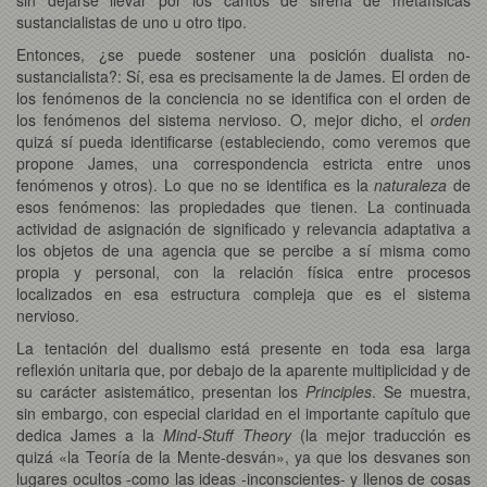
sustancialistas de uno u otro tipo.
Entonces, ¿se puede sostener una posición dualista no-
sustancialista?: Sí, esa es precisamente la de James. El orden de
los fenómenos de la conciencia no se identifica con el orden de
los fenómenos del sistema nervioso. O, mejor dicho, el
orden
quizá sí pueda identificarse (estableciendo, como veremos que
propone James, una correspondencia estricta entre unos
fenómenos y otros). Lo que no se identifica es la
naturaleza
de
esos fenómenos: las propiedades que tienen. La continuada
actividad de asignación de significado y relevancia adaptativa a
los objetos de una agencia que se percibe a sí misma como
propia y personal, con la relación física entre procesos
localizados en esa estructura compleja que es el sistema
nervioso.
La tentación del dualismo está presente en toda esa larga
reflexión unitaria que, por debajo de la aparente multiplicidad y de
su carácter asistemático, presentan los
Principles
. Se muestra,
sin embargo, con especial claridad en el importante capítulo que
dedica James a la
Mind-Stuff Theory
(la mejor traducción es
quizá «la Teoría de la Mente-desván», ya que los desvanes son
lugares ocultos -como las ideas -inconscientes- y llenos de cosas