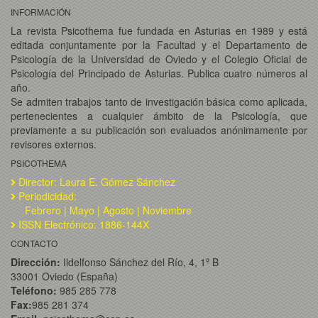
INFORMACIÓN
La revista Psicothema fue fundada en Asturias en 1989 y está
editada conjuntamente por la Facultad y el Departamento de
Psicología de la Universidad de Oviedo y el Colegio Oficial de
Psicología del Principado de Asturias. Publica cuatro números al
año.
Se admiten trabajos tanto de investigación básica como aplicada,
pertenecientes a cualquier ámbito de la Psicología, que
previamente a su publicación son evaluados anónimamente por
revisores externos.
PSICOTHEMA
Director: Laura E. Gómez Sánchez
Periodicidad:
Febrero | Mayo | Agosto | Noviembre
ISSN Electrónico: 1886-144X
CONTACTO
Dirección:
Ildelfonso Sánchez del Río, 4, 1º B
33001 Oviedo (España)
Teléfono:
985 285 778
Fax:
985 281 374