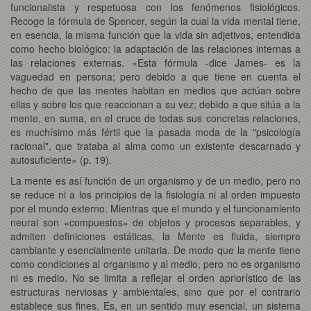
funcionalista y respetuosa con los fenómenos fisiológicos.
Recoge la fórmula de Spencer, según la cual la vida mental tiene,
en esencia, la misma función que la vida sin adjetivos, entendida
como hecho biológico: la adaptación de las relaciones internas a
las relaciones externas. «Esta fórmula -dice James- es la
vaguedad en persona; pero debido a que tiene en cuenta el
hecho de que las mentes habitan en medios que actúan sobre
ellas y sobre los que reaccionan a su vez; debido a que sitúa a la
mente, en suma, en el cruce de todas sus concretas relaciones,
es muchísimo más fértil que la pasada moda de la "psicología
racional", que trataba al alma como un existente descarnado y
autosuficiente» (p. 19).
La mente es así función de un organismo y de un medio, pero no
se reduce ni a los principios de la fisiología ni al orden impuesto
por el mundo externo. Mientras que el mundo y el funcionamiento
neural son «compuestos» de objetos y procesos separables, y
admiten definiciones estáticas, la Mente es fluida, siempre
cambiante y esencialmente unitaria. De modo que la mente tiene
como condiciones al organismo y al medio, pero no es organismo
ni es medio. No se limita a reflejar el orden apriorístico de las
estructuras nerviosas y ambientales, sino que por el contrario
establece sus fines. Es, en un sentido muy esencial, un sistema