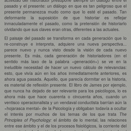
pasado y el presente: un diálogo en que es tan peligroso que el
presente permanezca mudo como que lo esté el pasado. Tan
deformante la suposición de que historiar es reflejar
inmaculadamente el pasado, como la pretensión de historiarlo
olvidando que sus claves eran otras, diferentes a las actuales.
El paisaje del pasado se transforma en cada generación que lo
re-construye e interpreta, adquiere una nueva perspectiva...
parece nuevo y nunca visto desde la visión de cada nuevo
presente. Es más, cada generación de historiadores (en el
sentido más laxo de la palabra «generación») se ve en la
ineludible necesidad de hacer un nuevo cálculo de relevancias:
esto, que vivía aún en los años inmediatamente anteriores, es
ahora agua pasada. Aquello, que parecía dormitar en la historia,
es material de reflexión presente. El libro de James por ejemplo,
que nunca ha dejado de ser relevante para los psicólogos, lo es
ahora más que hace cuarenta o cincuenta años, cuando un
ventisco operacionalista y un vendaval conductista barrían aún la
«hojarasca mental» de la Psicología y obligaban todavía a ocultar
el interés por muchos de los temas de los que trata
The
Principles of Psychology:
el ámbito de lo mental, las relaciones
entre ese ámbito y el de los procesos fisiológicos, la corriente del