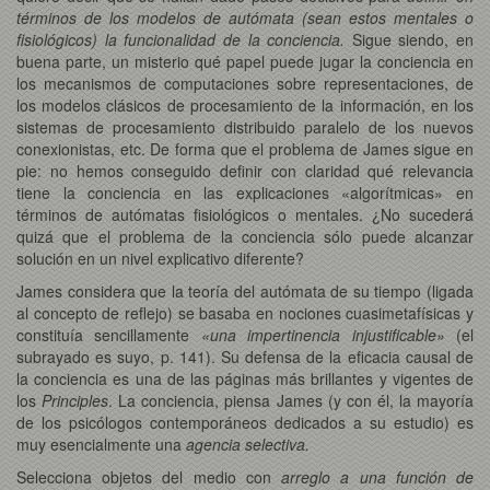
términos de los modelos de autómata (sean estos mentales o
fisiológicos) la funcionalidad de la conciencia.
Sigue siendo, en
buena parte, un misterio qué papel puede jugar la conciencia en
los mecanismos de computaciones sobre representaciones, de
los modelos clásicos de procesamiento de la información, en los
sistemas de procesamiento distribuido paralelo de los nuevos
conexionistas, etc. De forma que el problema de James sigue en
pie: no hemos conseguido definir con claridad qué relevancia
tiene la conciencia en las explicaciones «algorítmicas» en
términos de autómatas fisiológicos o mentales. ¿No sucederá
quizá que el problema de la conciencia sólo puede alcanzar
solución en un nivel explicativo diferente?
James considera que la teoría del autómata de su tiempo (ligada
al concepto de reflejo) se basaba en nociones cuasimetafísicas y
constituía sencillamente
«una impertinencia injustificable»
(el
subrayado es suyo, p. 141). Su defensa de la eficacia causal de
la conciencia es una de las páginas más brillantes y vigentes de
los
Principles
. La conciencia, piensa James (y con él, la mayoría
de los psicólogos contemporáneos dedicados a su estudio) es
muy esencialmente una
agencia selectiva.
Selecciona objetos del medio con
arreglo
a una función de