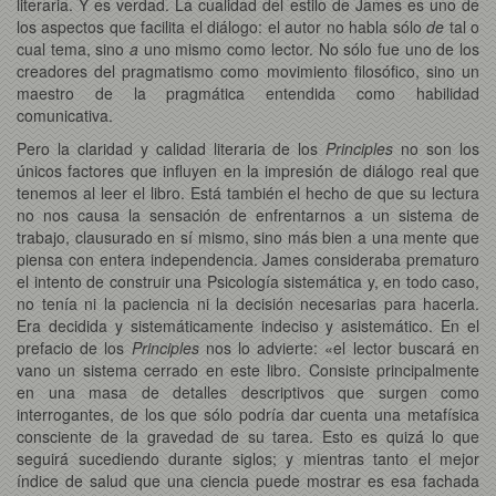
literaria. Y es verdad. La cualidad del estilo de James es uno de
los aspectos que facilita el diálogo: el autor no habla sólo
de
tal o
cual tema, sino
a
uno mismo como lector. No sólo fue uno de los
creadores del pragmatismo como movimiento filosófico, sino un
maestro de la pragmática entendida como habilidad
comunicativa.
Pero la claridad y calidad literaria de los
Principles
no son los
únicos factores que influyen en la impresión de diálogo real que
tenemos al leer el libro. Está también el hecho de que su lectura
no nos causa la sensación de enfrentarnos a un sistema de
trabajo, clausurado en sí mismo, sino más bien a una mente que
piensa con entera independencia. James consideraba prematuro
el intento de construir una Psicología sistemática y, en todo caso,
no tenía ni la paciencia ni la decisión necesarias para hacerla.
Era decidida y sistemáticamente indeciso y asistemático. En el
prefacio de los
Principles
nos lo advierte: «el lector buscará en
vano un sistema cerrado en este libro. Consiste principalmente
en una masa de detalles descriptivos que surgen como
interrogantes, de los que sólo podría dar cuenta una metafísica
consciente de la gravedad de su tarea. Esto es quizá lo que
seguirá sucediendo durante siglos; y mientras tanto el mejor
índice de salud que una ciencia puede mostrar es esa fachada