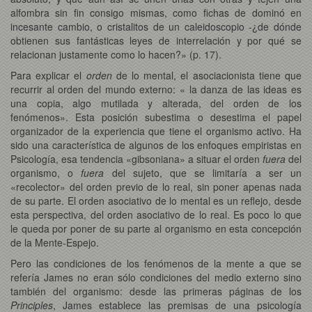
alfombra sin fin consigo mismas, como fichas de dominó en
incesante cambio, o cristalitos de un caleidoscopio -¿de dónde
obtienen sus fantásticas leyes de interrelación y por qué se
relacionan justamente como lo hacen?» (p. 17).
Para explicar el
orden
de lo mental, el asociacionista tiene que
recurrir al orden del mundo externo: « la danza de las ideas es
una copia, algo mutilada y alterada, del orden de los
fenómenos». Esta posición subestima o desestima el papel
organizador de la experiencia que tiene el organismo activo. Ha
sido una característica de algunos de los enfoques empiristas en
Psicología, esa tendencia «gibsoniana» a situar el orden
fuera
del
organismo, o
fuera
del sujeto, que se limitaría a ser un
«recolector» del orden previo de lo real, sin poner apenas nada
de su parte. El orden asociativo de lo mental es un reflejo, desde
esta perspectiva, del orden asociativo de lo real. Es poco lo que
le queda por poner de su parte al organismo en esta concepción
de la Mente-Espejo.
Pero las condiciones de los fenómenos de la mente a que se
refería James no eran sólo condiciones del medio externo sino
también del organismo: desde las primeras páginas de los
Principles
, James establece las premisas de una psicología