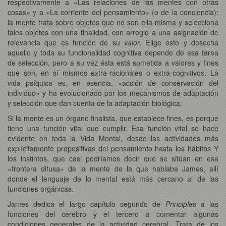
respectivamente a «Las relaciones de las mentes con otras
cosas» y a «La corriente del pensamiento» (o de la conciencia):
la mente trata sobre objetos que no son ella misma y selecciona
tales objetos con una finalidad, con arreglo a una asignación de
relevancia que es función de su
valor
. Elige esto y desecha
aquello y toda su funcionalidad cognitiva depende de esa tarea
de selección, pero a su vez ésta está sometida a valores y fines
que son, en sí mismos extra-racionales o extra-cognitivos. La
vida psíquica es, en esencia, «acción de conservación del
individuo» y ha evolucionado por los mecanismos de adaptación
y selección que dan cuenta de la adaptación biológica.
Si la mente es un órgano finalista, que establece fines, es porque
tiene una función vital que cumplir. Esa función vital se hace
evidente en toda la Vida Mental, desde las actividades más
explícitamente propositivas del pensamiento hasta los hábitos Y
los instintos, que casi podríamos decir que se sitúan en esa
«frontera difusa» de la mente de la que hablaba James, allí
donde el lenguaje de lo mental está más cercano al de las
funciones orgánicas.
James dedica el largo capítulo segundo de
Principles
a las
funciones del cerebro y el tercero a comentar algunas
condiciones generales de la actividad cerebral. Trata de los