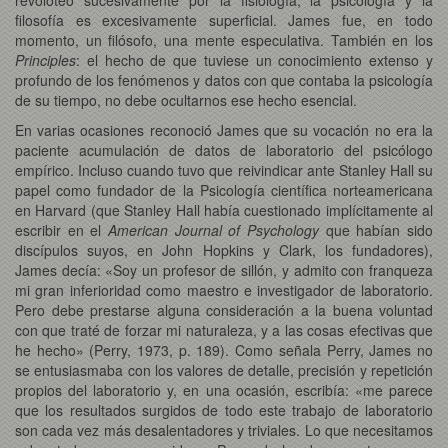
filosofía es excesivamente superficial. James fue, en todo
momento, un filósofo, una mente especulativa. También en los
Principles
: el hecho de que tuviese un conocimiento extenso y
profundo de los fenómenos y datos con que contaba la psicología
de su tiempo, no debe ocultarnos ese hecho esencial.
En varias ocasiones reconoció James que su vocación no era la
paciente acumulación de datos de laboratorio del psicólogo
empírico. Incluso cuando tuvo que reivindicar ante Stanley Hall su
papel como fundador de la Psicología científica norteamericana
en Harvard (que Stanley Hall había cuestionado implícitamente al
escribir en el
American Journal of Psychology
que habían sido
discípulos suyos, en John Hopkins y Clark, los fundadores),
James decía: «Soy un profesor de sillón, y admito con franqueza
mi gran inferioridad como maestro e investigador de laboratorio.
Pero debe prestarse alguna consideración a la buena voluntad
con que traté de forzar mi naturaleza, y a las cosas efectivas que
he hecho» (Perry, 1973, p. 189). Como señala Perry, James no
se entusiasmaba con los valores de detalle, precisión y repetición
propios del laboratorio y, en una ocasión, escribía: «me parece
que los resultados surgidos de todo este trabajo de laboratorio
son cada vez más desalentadores y triviales. Lo que necesitamos