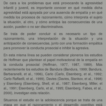
De cara a los problemas que está provocando la agresividad
infantil y juvenil, es importante conocer en qué medida dicha
agresividad está apoyada por una ausencia de empatía y en qué
medida los procesos de razonamiento, cómo interpreta el sujeto
la situación, al otro, y cómo anticipa las consecuencias de una
acción, pueden o no ser discriminativos.
Se trata de poder concluir si es necesario un tipo de
razonamiento, una interpretación de la situación y una
anticipación de consecuencias, junto con una formación empática
para promover la conducta prosocial e inhibir la agresiva.
En esta misma línea se pueden considerar pioneros los estudios
de Hoffman que plantean el papel motivacional de la empatía en
la conducta prosocial (Hoffman, 1977, 1987, 1989). Más
recientemente los estudios de Bandura (Bandura, 1999; Bandura,
Barbaranelli, et al., 1996), Carlo (Carlo, Eisenberg, et al., 1992;
Carlo Raffaelli, et al., 1999), Davies (Davies, Stankov, et al., 1998)
y Eisenberg (Eisenberg, Shell, et al., 1987; Eisenberg, Miller, et
al., 1991; Eisenberg, Carlo, et al., 1995; Eisenberg, Fabes, et al.,
2000), investigan esta relación.
Situamos el estudio en la adolescencia porque se trata de una
etapa en que el razonamiento y el desarrollo cognitivo está