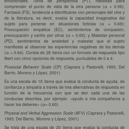
emocionales: Toma de perspectiva (PT), habilidad para
comprender el punto de vista de la otra persona (α = 0.56);
Fantasía (FS), tendencia a identificarse con personajes del cine y
de la literatura, es decir, evalúa la capacidad imaginativa del
sujeto para ponerse en situaciones ficticias (α = 0.69);
Preocupación empática (EC), sentimientos de compasión,
preocupación y cariño por otros (α = 0.65); y Malestar personal
(PD), sentimientos de ansiedad y malestar que el sujeto
manifiesta al observar las experiencias negativas de los demás
(α = 0.64). Consta de 28 ítems con un formato de respuesta tipo
likert con cinco opciones de respuesta, puntuables de 0 a 4.
Prosocial Behavior Scale
(CP) (Caprara y Pastorelli, 1993; Del
Barrio, Moreno y López, 2001)
Es una escala de 15 ítems que evalúa la conducta de ayuda, de
confianza y simpatía a través de tres alternativas de respuesta en
función de la frecuencia con que se den cada una de las
conductas descritas, por ejemplo: «ayudo a mis compañeros a
hacer los deberes» (α= 0.60).
Physical and Verbal Aggression Scale
(AFV) (Caprara y Pastorelli,
1993; Del Barrio, Moreno y López, 2001)
Se trata de una escala de 20 ítems que evalúa la conducta de