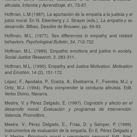
altruista.
Infancia y Aprendizaje
,
61
, 73-87.
Hoffman, L.M.(1987). La aportación de la empatía a la justicia y al
juicio moral. En N. Eisenberg y J. Strayer (eds.),
La empatía y su
desarrollo
. Bilbao, Desclée de Brouwer, pp. 59-93.
Hoffman, M.L. (1977). Sex differences in empathy and related
behaviors.
Psychological Bulletin
,
54
, 712-722.
Hoffman, M.L. (1989). Empathic emotions and justice in society.
Social Justice Research
, 3, 283-311.
Hoffman, M.L. (1990). Empathy and Justice Motivation.
Motivation
and Emotion
, 14 (2), 151-172.
López, F., Apodaka, P., Eceiza, A., Etxebarría, F., Fuentes, M.J. y
Ortiz, M.J. (1994). Para comprender la conducta altruista. Edit.
Verbo Divino, Navarra.
Mestre, V. y Pérez Delgado, E. (1997).
Cognición y afecto en el
desarrollo moral. Evaluación y programas de intervención
.
Valencia. Promolibro.
Mestre, V., Pérez Delgado, E., Frías, D. y Samper, P. (1999).
Instrumentos de evaluación de la empatía. En E. Pérez Delgado y
V. Mestre,
Psicología moral y crecimiento personal
. Edit. Ariel,