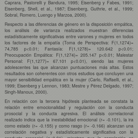
Caprara, Pastorelli y Bandura, 1995; Eisenberg y Fabes, 1991;
Eisenberg, Shell, et al., 1987; Eisenberg, Guthrie, et al., 1999;
Sobral, Romero, Luengo y Marzoa, 2000).
Respecto a las diferencias de género en la disposición empática,
los análisis de varianza realizados muestran diferencias
estadísticamente significativas entre varones y mujeres en todos
los factores de la empatía (Toma de Perspectiva: F(1,1274)=
74,785 p<0.01; Fantasía: F(1,1278)= 120.642 p<0.01;
Preocupación Empática: F(1,1274)= 205.147 p<0.01; Malestar
Personal: F(1,1277)= 67.101 p<0.01), siendo las mujeres
adolescentes las que alcanzan puntuaciones más altas. Estos
resultados son coherentes con otros estudios que concluyen una
mayor sensibilidad empática en la mujer (Carlo, Raffaelli, et al.,
1999; Eisenberg y Lennon, 1983; Mestre y Pérez Delgado, 1997;
Singh-Manoux, 2000).
En relación con la tercera hipótesis planteada se constata la
relación entre emocionalidad y regulación con la conducta
prosocial y la conducta agresiva. El análisis correlacional
realizado indica que la inestabilidad emocional (r= -0.101), la ira
como estado (r= -0.155) y como rasgo (r= -0.166) alcanzan una
correlación negativa y estadísticamente significativa con la
conducta prosocial (
p
<0.01), mientras que la correlación es