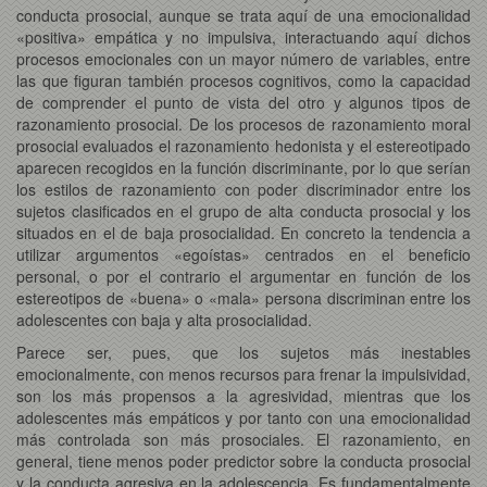
conducta prosocial, aunque se trata aquí de una emocionalidad
«positiva» empática y no impulsiva, interactuando aquí dichos
procesos emocionales con un mayor número de variables, entre
las que figuran también procesos cognitivos, como la capacidad
de comprender el punto de vista del otro y algunos tipos de
razonamiento prosocial. De los procesos de razonamiento moral
prosocial evaluados el razonamiento hedonista y el estereotipado
aparecen recogidos en la función discriminante, por lo que serían
los estilos de razonamiento con poder discriminador entre los
sujetos clasificados en el grupo de alta conducta prosocial y los
situados en el de baja prosocialidad. En concreto la tendencia a
utilizar argumentos «egoístas» centrados en el beneficio
personal, o por el contrario el argumentar en función de los
estereotipos de «buena» o «mala» persona discriminan entre los
adolescentes con baja y alta prosocialidad.
Parece ser, pues, que los sujetos más inestables
emocionalmente, con menos recursos para frenar la impulsividad,
son los más propensos a la agresividad, mientras que los
adolescentes más empáticos y por tanto con una emocionalidad
más controlada son más prosociales. El razonamiento, en
general, tiene menos poder predictor sobre la conducta prosocial
y la conducta agresiva en la adolescencia. Es fundamentalmente