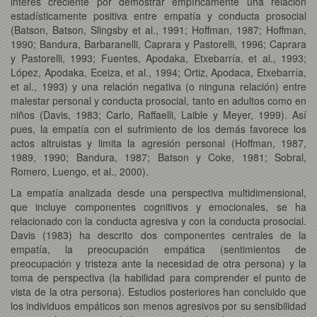
interés creciente por demostrar empíricamente una relación
estadísticamente positiva entre empatía y conducta prosocial
(Batson, Batson, Slingsby et al., 1991; Hoffman, 1987; Hoffman,
1990; Bandura, Barbaranelli, Caprara y Pastorelli, 1996; Caprara
y Pastorelli, 1993; Fuentes, Apodaka, Etxebarría, et al., 1993;
López, Apodaka, Eceiza, et al., 1994; Ortiz, Apodaca, Etxebarría,
et al., 1993) y una relación negativa (o ninguna relación) entre
malestar personal y conducta prosocial, tanto en adultos como en
niños (Davis, 1983; Carlo, Raffaelli, Laible y Meyer, 1999). Así
pues, la empatía con el sufrimiento de los demás favorece los
actos altruistas y limita la agresión personal (Hoffman, 1987,
1989, 1990; Bandura, 1987; Batson y Coke, 1981; Sobral,
Romero, Luengo, et al., 2000).
La empatía analizada desde una perspectiva multidimensional,
que incluye componentes cognitivos y emocionales, se ha
relacionado con la conducta agresiva y con la conducta prosocial.
Davis (1983) ha descrito dos componentes centrales de la
empatía, la preocupación empática (sentimientos de
preocupación y tristeza ante la necesidad de otra persona) y la
toma de perspectiva (la habilidad para comprender el punto de
vista de la otra persona). Estudios posteriores han concluido que
los individuos empáticos son menos agresivos por su sensibilidad