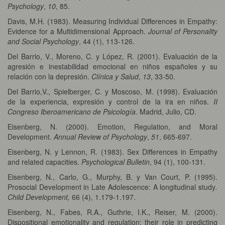
Psychology
,
10
, 85.
Davis, M.H. (1983). Measuring Individual Differences in Empathy:
Evidence for a Multidimensional Approach.
Journal of Personality
and Social Psychology
, 44 (1), 113-126.
Del Barrio, V., Moreno, C. y López, R. (2001). Evaluación de la
agresión e inestabilidad emocional en niños españoles y su
relación con la depresión.
Clínica y Salud
,
13
, 33-50.
Del Barrio,V., Spielberger, C. y Moscoso, M. (1998). Evaluación
de la experiencia, expresión y control de la ira en niños.
II
Congreso Iberoamericano de Psicología
. Madrid, Julio, CD.
Eisenberg, N. (2000). Emotion, Regulation, and Moral
Development.
Annual Review of Psychology
,
51
, 665-697.
Eisenberg, N. y Lennon, R. (1983). Sex Differences in Empathy
and related capacities.
Psychological Bulletin
, 94 (1), 100-131.
Eisenberg, N., Carlo, G., Murphy, B. y Van Court, P. (1995).
Prosocial Development in Late Adolescence: A longitudinal study
.
Child Development,
66 (4), 1.179-1.197.
Eisenberg, N., Fabes, R.A., Guthrie, I.K., Reiser, M. (2000).
Dispositional emotionality and regulation: their role in predicting