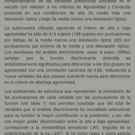
comportamiento de las variables predictoras utilizadas en el
estudio con relación a los criterios de Agresividad y Conducta
prosocial en sus condiciones de alta (la media más una
desviación típica) y baja (la media menos una desviación típica).
La submuestra utilizada siguiendo el criterio de alta y baja
agresividad
ha sido de 413 sujetos (188 sujetos con puntuaciones
por debajo de la media menos una desviación típica; 225 con
puntuaciones por encima de la media y una desviación típica).
Los resultados del análisis discriminante «paso a paso» (Wilks)
señalan que la función discriminante obtenida es
estadísticamente significativa para diferenciar a los dos grupos de
agresividad con una correlación canónica de 0.80, reduciendo a
nueve variables las que poseen suficiente fuerza para discriminar
en el criterio de alta/baja agresividad.
Los coeficientes de estructura que representan la correlación de
las puntuaciones de cada variable con las puntuaciones de la
función (ver tabla 1) nos permiten constatar que del total de
variables que el análisis discriminante ha necesitado seleccionar
para su función la mayor contribución a la predicción, y por ello
con mayor poder discriminador entre la alta y baja agresividad,
corresponde a la inestabilidad emocional (.80), seguida de la
exteriorización de la ira (.497), la ira como rasgo y como estado