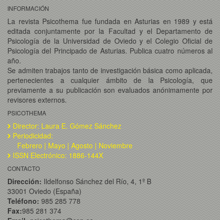
INFORMACIÓN
La revista Psicothema fue fundada en Asturias en 1989 y está
editada conjuntamente por la Facultad y el Departamento de
Psicología de la Universidad de Oviedo y el Colegio Oficial de
Psicología del Principado de Asturias. Publica cuatro números al
año.
Se admiten trabajos tanto de investigación básica como aplicada,
pertenecientes a cualquier ámbito de la Psicología, que
previamente a su publicación son evaluados anónimamente por
revisores externos.
PSICOTHEMA
Director: Laura E. Gómez Sánchez
Periodicidad:
Febrero | Mayo | Agosto | Noviembre
ISSN Electrónico: 1886-144X
CONTACTO
Dirección:
Ildelfonso Sánchez del Río, 4, 1º B
33001 Oviedo (España)
Teléfono:
985 285 778
Fax:
985 281 374