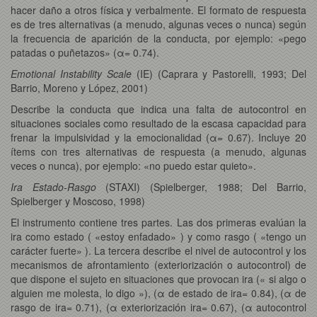
hacer daño a otros física y verbalmente. El formato de respuesta
es de tres alternativas (a menudo, algunas veces o nunca) según
la frecuencia de aparición de la conducta, por ejemplo: «pego
patadas o puñetazos» (α= 0.74).
Emotional Instability Scale
(IE) (Caprara y Pastorelli, 1993; Del
Barrio, Moreno y López, 2001)
Describe la conducta que indica una falta de autocontrol en
situaciones sociales como resultado de la escasa capacidad para
frenar la impulsividad y la emocionalidad (α= 0.67). Incluye 20
ítems con tres alternativas de respuesta (a menudo, algunas
veces o nunca), por ejemplo: «no puedo estar quieto».
Ira Estado-Rasgo
(STAXI) (Spielberger, 1988; Del Barrio,
Spielberger y Moscoso, 1998)
El instrumento contiene tres partes. Las dos primeras evalúan la
ira como estado ( «estoy enfadado» ) y como rasgo ( «tengo un
carácter fuerte» ). La tercera describe el nivel de autocontrol y los
mecanismos de afrontamiento (exteriorización o autocontrol) de
que dispone el sujeto en situaciones que provocan ira (« si algo o
alguien me molesta, lo digo »), (α de estado de ira= 0.84), (α de
rasgo de ira= 0.71), (α exteriorización ira= 0.67), (α autocontrol