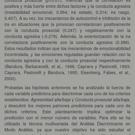
positiva y más fuerte entre dichos factores y la conducta agresiva
(inestabilidad emocional, 0.564; ira estado, 0.314; ira rasgo,
0.407). A su vez, los mecanismos de autocontrol e inhibición de la
ira en situaciones que la provocan correlacionan positivamente
con la conducta prosocial (0.247) y negativamente con la
conducta agresiva (-0.279). Además, la exteriorización de la ira
correlaciona positivamente con la conducta agresiva (0.388).
Estos resultados indican que los mecanismos de emocionabilidad
incontrolada, y las emociones reguladas guardan relación con la
conducta agresiva y con la conducta prosocial respectivamente
(Bandura, Barbaranelli, et al., 1996; Caprara y Pastorelli, 1993;
Caprara, Pastorelli y Bandura, 1995; Eisenberg, Fabes, et al.,
2000).
Probadas las hipótesis anteriores se ha analizado la fuerza de
cada variable predictora para discriminar cada uno de los criterios
establecidos:
Agresividad alta/baja
y
Conducta prosocial alta/baja
,
y descubrir los mejores patrones predictores para cada uno de
dichos criterios. Este planteamiento implica optimizar la
predicción con el menor número de variables. Para ello se ha
utilizado la técnica multivariada del Análisis Discriminante en
Modo Análisis, ya que nuestro objetivo ha sido estudiar el