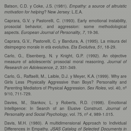
Batson, C.D. y Coke, J.S. (1981).
Empathy: a source of altruistic
motivation for helping
? New Jersey: L.E.A.
Caprara, G.V. y Pastorelli, C. (1993). Early emotional instability,
prosocial behavior, and aggression: some methodological
aspects.
European Journal of Personality
,
7
, 19-36.
Caprara, G.V., Pastorelli, C. y Bandura, A. (1995). La misura del
disimpegno morale in età evolutiva.
Eta Evolutiva
,
51
, 18-29.
Carlo, G., Eisenberg, N. y Knight, G.P. (1992). An objective
measure of adolescents’ prosocial moral reasoning.
Journal of
Research on Adolescence
,
2
, 331-349.
Carlo, G., Raffaelli, M., Laible, D.J. y Meyer, K.A. (1999). Why are
Girls Less Physically Aggressive than Boys? Personality and
Parenting Mediators of Physical Aggression.
Sex Roles
, vol. 40, nº
9/10, 711-729.
Davies, M., Stankov, L. y Roberts, R.D. (1998). Emotional
Intelligence: In Search of an Elusive Construct.
Journal of
Personality and Social Psychology
, vol. 75, nº
4
, 989-1.015.
Davis, M.H. (1980). A multidimensional Approach to Individual
Differences in Empathy.
JSAS Catalog of Selected Documents in