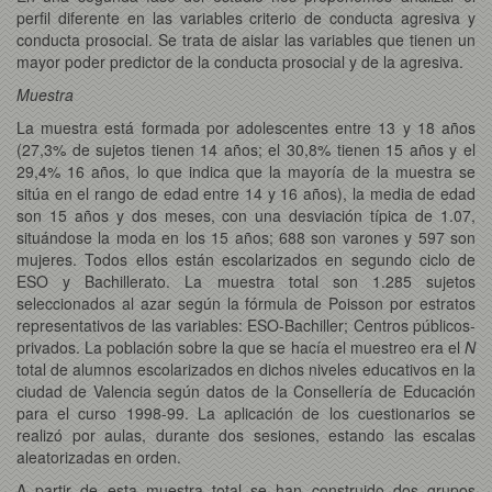
perfil diferente en las variables criterio de conducta agresiva y
conducta prosocial. Se trata de aislar las variables que tienen un
mayor poder predictor de la conducta prosocial y de la agresiva.
Muestra
La muestra está formada por adolescentes entre 13 y 18 años
(27,3% de sujetos tienen 14 años; el 30,8% tienen 15 años y el
29,4% 16 años, lo que indica que la mayoría de la muestra se
sitúa en el rango de edad entre 14 y 16 años), la media de edad
son 15 años y dos meses, con una desviación típica de 1.07,
situándose la moda en los 15 años; 688 son varones y 597 son
mujeres. Todos ellos están escolarizados en segundo ciclo de
ESO y Bachillerato. La muestra total son 1.285 sujetos
seleccionados al azar según la fórmula de Poisson por estratos
representativos de las variables: ESO-Bachiller; Centros públicos-
privados. La población sobre la que se hacía el muestreo era el
N
total de alumnos escolarizados en dichos niveles educativos en la
ciudad de Valencia según datos de la Consellería de Educación
para el curso 1998-99. La aplicación de los cuestionarios se
realizó por aulas, durante dos sesiones, estando las escalas
aleatorizadas en orden.
A partir de esta muestra total se han construido dos grupos