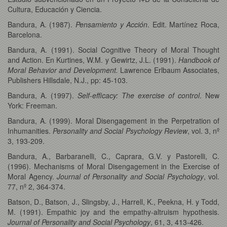
Cultura, Educación y Ciencia.
Bandura, A. (1987).
Pensamiento y Acción
. Edit. Martínez Roca,
Barcelona.
Bandura, A. (1991). Social Cognitive Theory of Moral Thought
and Action. En Kurtines, W.M. y Gewirtz, J.L. (1991).
Handbook of
Moral Behavior and Development.
Lawrence Erlbaum Associates,
Publishers Hillsdale, N.J., pp: 45-103.
Bandura, A. (1997).
Self-efficacy: The exercise of control
. New
York: Freeman.
Bandura, A. (1999). Moral Disengagement in the Perpetration of
Inhumanities.
Personality and Social Psychology Review
, vol. 3, nº
3, 193-209.
Bandura, A., Barbaranelli, C., Caprara, G.V. y Pastorelli, C.
(1996). Mechanisms of Moral Disengagement in the Exercise of
Moral Agency.
Journal of Personality and Social Psychology
, vol.
77, nº 2, 364-374.
Batson, D., Batson, J., Slingsby, J., Harrell, K., Peekna, H. y Todd,
M. (1991). Empathic joy and the empathy-altruism hypothesis.
Journal of Personality and Social Psychology
, 61, 3, 413-426.