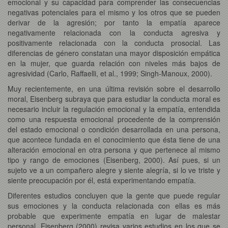
emocional y su capacidad para comprender las consecuencias
negativas potenciales para el mismo y los otros que se pueden
derivar de la agresión; por tanto la empatía aparece
negativamente relacionada con la conducta agresiva y
positivamente relacionada con la conducta prosocial. Las
diferencias de género constatan una mayor disposición empática
en la mujer, que guarda relación con niveles más bajos de
agresividad (Carlo, Raffaelli, et al., 1999; Singh-Manoux, 2000).
Muy recientemente, en una última revisión sobre el desarrollo
moral, Eisenberg subraya que para estudiar la conducta moral es
necesario incluir la regulación emocional y la empatía, entendida
como una respuesta emocional procedente de la comprensión
del estado emocional o condición desarrollada en una persona,
que acontece fundada en el conocimiento que ésta tiene de una
alteración emocional en otra persona y que pertenece al mismo
tipo y rango de emociones (Eisenberg, 2000). Así pues, si un
sujeto ve a un compañero alegre y siente alegría, si lo ve triste y
siente preocupación por él, está experimentando empatía.
Diferentes estudios concluyen que la gente que puede regular
sus emociones y la conducta relacionada con ellas es más
probable que experimente empatía en lugar de malestar
personal. Eisenberg (2000) revisa varios estudios en los que se