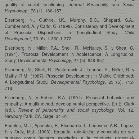
quality of social functioning.
Journal Personality and Social
Psychology
, 78 (1), 136-157.
Eisenberg, N., Guthrie, I.K., Murphy, B.C., Shepard, S.A.,
Cumberland, A. y Carlo, G. (1999). Consistency and Development
of Prosocial Dispositions: a Longitudinal Study.
Child
Development
, 70 (6), 1.360-1.372.
Eisenberg, N., Miller, P.A., Shell, R., McNalley, S. y Shea, C.
(1991). Prosocial Development in Adolescence: A Longitudinal
Study. Developmental
Psychology
, 27 (5), 849-857.
Eisenberg, N., Shell, R., Pasternack, J., Lennon, R., Beller, R. y
Mathy, R.M. (1987). Prosocial Development in Middle Childhood:
A Longitudinal Study.
Developmental Psychology
, 23 (5), 712-
718.
Eisenberg, N. y Fabes, R.A. (1991). Prosocial behavior and
empathy: A multimethod, developmental perspective. En E. Clark
(ed.),
Review of personality and social psychology.
Vol. 12,
Newbury Park, CA, Sage, 34-61.
Fuentes, M.J., Apodaka, P., Etxebarría, I., Ledesma, A.R., López,
F. y Ortiz, M.J. (1993). Empatía, role-taking y concepto de ser
humano como factores asociados a la conducta prosocial-