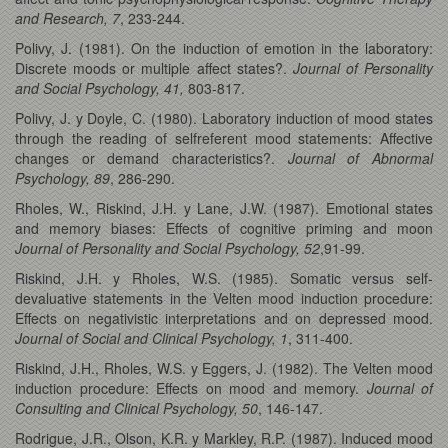
and Research, 7
, 233-244.
Polivy, J. (1981). On the induction of emotion in the laboratory:
Discrete moods or multiple affect states?.
Journal of Personality
and Social Psychology, 41,
803-817.
Polivy, J. y Doyle, C. (1980). Laboratory induction of mood states
through the reading of selfreferent mood statements: Affective
changes or demand characteristics?.
Journal of Abnormal
Psychology, 89
, 286-290.
Rholes, W., Riskind, J.H. y Lane, J.W. (1987). Emotional states
and memory biases: Effects of cognitive priming and moon
Journal of Personality and Social Psychology, 52
,91-99.
Riskind, J.H. y Rholes, W.S. (1985). Somatic versus self-
devaluative statements in the Velten mood induction procedure:
Effects on negativistic interpretations and on depressed mood.
Journal of Social and Clinical Psychology, 1
, 311-400.
Riskind, J.H., Rholes, W.S. y Eggers, J. (1982). The Velten mood
induction procedure: Effects on mood and memory.
Journal of
Consulting and Clinical Psychology, 50
, 146-147.
Rodrigue, J.R., Olson, K.R. y Markley, R.P. (1987). Induced mood