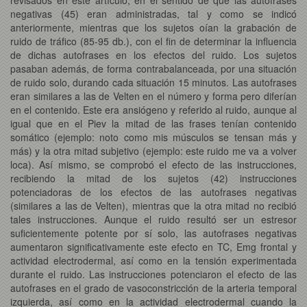
negativas (45) eran administradas, tal y como se indicó
anteriormente, mientras que los sujetos oían la grabación de
ruido de tráfico (85-95 db.), con el fin de determinar la influencia
de dichas autofrases en los efectos del ruido. Los sujetos
pasaban además, de forma contrabalanceada, por una situación
de ruido solo, durando cada situación 15 minutos. Las autofrases
eran similares a las de Velten en el número y forma pero diferían
en el contenido. Este era ansiógeno y referido al ruido, aunque al
igual que en el Piev la mitad de las frases tenían contenido
somático (ejemplo: noto como mis músculos se tensan más y
más) y la otra mitad subjetivo (ejemplo: este ruido me va a volver
loca). Así mismo, se comprobó el efecto de las instrucciones,
recibiendo la mitad de los sujetos (42) instrucciones
potenciadoras de los efectos de las autofrases negativas
(similares a las de Velten), mientras que la otra mitad no recibió
tales instrucciones. Aunque el ruido resultó ser un estresor
suficientemente potente por sí solo, las autofrases negativas
aumentaron significativamente este efecto en TC, Emg frontal y
actividad electrodermal, así como en la tensión experimentada
durante el ruido. Las instrucciones potenciaron el efecto de las
autofrases en el grado de vasoconstricción de la arteria temporal
izquierda, así como en la actividad electrodermal cuando la