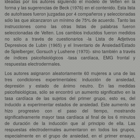
ideadas por los autores siguiendo el modelo de Velten en la
forma y las sugerencias de Beck (1976) en el contenido. Esta lista
de autofrases fueron juzgadas por 4 compañeros y seleccionadas
sólo las que alcanzaron un mínimo de 75% de acuerdo. Tanto las
instrucciones como las otras listas de palabras fueron
seleccionadas de Velten. Los cambios inducidos fueron medidos
no sólo a través de cuestionarios -la Lista de Adjetivos
Depresivos de Lubin (1965) y el Inventario de Ansiedad/Estado
de Spielberger, Gorsuch y Lushene (1970)- sino también a través
de índices psicofisiológicos -tasa cardíaca, EMG frontal y
respuestas electrodermales.
Los autores asignaron aleatoriamente 60 mujeres a una de las
tres condiciones experimentales: inducción de ansiedad,
depresión y estado de ánimo neutro. En las medidas
psicofisiológicas, sólo se encontró un aumento significativo en la
tasa cardíaca de las sujetos del primer grupo, esto es, del
inducido a experimentar estados de ansiedad. Este aumento se
hizo progresivo con el paso del tiempo, mostrando
significativamente mayor tasa cardíaca al final de los 6 minutos
de duración de la inducción que al principio de ella. Las
respuestas electrodermales aumentaron en todos los grupos,
especialmente en el grupo de ansiedad, en el primer ensayo,