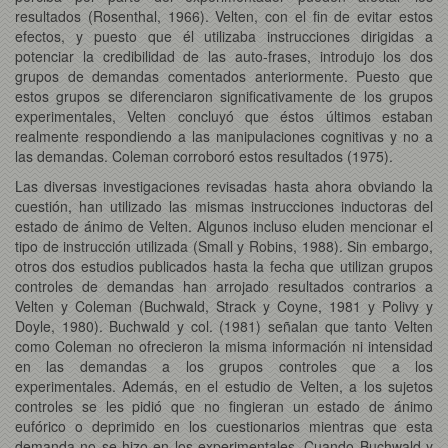
resultados (Rosenthal, 1966). Velten, con el fin de evitar estos
efectos, y puesto que él utilizaba instrucciones dirigidas a
potenciar la credibilidad de las auto-frases, introdujo los dos
grupos de demandas comentados anteriormente. Puesto que
estos grupos se diferenciaron significativamente de los grupos
experimentales, Velten concluyó que éstos últimos estaban
realmente respondiendo a las manipulaciones cognitivas y no a
las demandas. Coleman corroboró estos resultados (1975).
Las diversas investigaciones revisadas hasta ahora obviando la
cuestión, han utilizado las mismas instrucciones inductoras del
estado de ánimo de Velten. Algunos incluso eluden mencionar el
tipo de instrucción utilizada (Small y Robins, 1988). Sin embargo,
otros dos estudios publicados hasta la fecha que utilizan grupos
controles de demandas han arrojado resultados contrarios a
Velten y Coleman (Buchwald, Strack y Coyne, 1981 y Polivy y
Doyle, 1980). Buchwald y col. (1981) señalan que tanto Velten
como Coleman no ofrecieron la misma información ni intensidad
en las demandas a los grupos controles que a los
experimentales. Además, en el estudio de Velten, a los sujetos
controles se les pidió que no fingieran un estado de ánimo
eufórico o deprimido en los cuestionarios mientras que esta
demanda no se hizo en los experimentales. Cuando Buchwald y