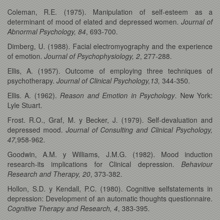
Coleman, R.E. (1975). Manipulation of self-esteem as a
determinant of mood of elated and depressed women.
Journal of
Abnormal Psychology, 84
, 693-700.
Dimberg, U. (1988). Facial electromyography and the experience
of emotion.
Journal of Psychophysiology, 2
, 277-288.
Ellis, A. (1957). Outcome of employing three techniques of
psychotherapy.
Journal of Clinical Psychology,13,
344-350.
Ellis. A. (1962).
Reason and Emotion in Psychology
. New York:
Lyle Stuart.
Frost. R.O., Graf, M. y Becker, J. (1979). Self-devaluation and
depressed mood.
Journal of Consulting and Clinical Psychology,
47,
958-962.
Goodwin, A.M. y Williams, J.M.G. (1982). Mood induction
research-its implications for Clinical depression.
Behaviour
Research and Therapy, 20
, 373-382.
Hollon, S.D. y Kendall, P.C. (1980). Cognitive selfstatements in
depression: Development of an automatic thoughts questionnaire.
Cognitive Therapy and Research, 4
, 383-395.