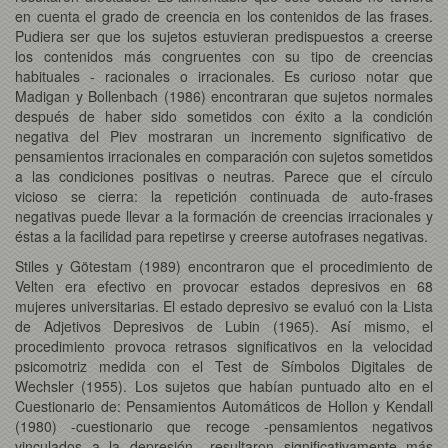
en cuenta el grado de creencia en los contenidos de las frases.
Pudiera ser que los sujetos estuvieran predispuestos a creerse
los contenidos más congruentes con su tipo de creencias
habituales - racionales o irracionales. Es curioso notar que
Madigan y Bollenbach (1986) encontraran que sujetos normales
después de haber sido sometidos con éxito a la condición
negativa del Piev mostraran un incremento significativo de
pensamientos irracionales en comparación con sujetos sometidos
a las condiciones positivas o neutras. Parece que el círculo
vicioso se cierra: la repetición continuada de auto-frases
negativas puede llevar a la formación de creencias irracionales y
éstas a la facilidad para repetirse y creerse autofrases negativas.
Stiles y Götestam (1989) encontraron que el procedimiento de
Velten era efectivo en provocar estados depresivos en 68
mujeres universitarias. El estado depresivo se evaluó con la Lista
de Adjetivos Depresivos de Lubin (1965). Así mismo, el
procedimiento provoca retrasos significativos en la velocidad
psicomotriz medida con el Test de Símbolos Digitales de
Wechsler (1955). Los sujetos que habían puntuado alto en el
Cuestionario de: Pensamientos Automáticos de Hollon y Kendall
(1980) -cuestionario que recoge -pensamientos negativos
vinculados a la depresión –resultaron significativamente más