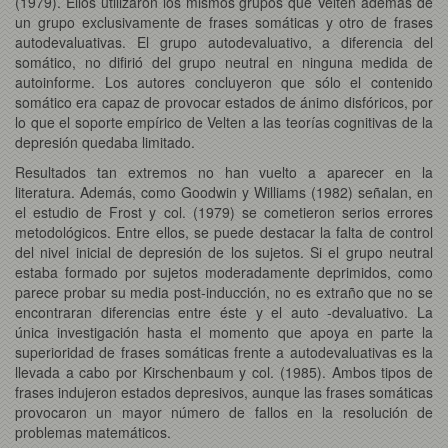
(1979). Ellos utilizaron los mismos grupos que Velten además de
un grupo exclusivamente de frases somáticas y otro de frases
autodevaluativas. El grupo autodevaluativo, a diferencia del
somático, no difirió del grupo neutral en ninguna medida de
autoinforme. Los autores concluyeron que sólo el contenido
somático era capaz de provocar estados de ánimo disfóricos, por
lo que el soporte empírico de Velten a las teorías cognitivas de la
depresión quedaba limitado.
Resultados tan extremos no han vuelto a aparecer en la
literatura. Además, como Goodwin y Williams (1982) señalan, en
el estudio de Frost y col. (1979) se cometieron serios errores
metodológicos. Entre ellos, se puede destacar la falta de control
del nivel inicial de depresión de los sujetos. Si el grupo neutral
estaba formado por sujetos moderadamente deprimidos, como
parece probar su media post-inducción, no es extraño que no se
encontraran diferencias entre éste y el auto -devaluativo. La
única investigación hasta el momento que apoya en parte la
superioridad de frases somáticas frente a autodevaluativas es la
llevada a cabo por Kirschenbaum y col. (1985). Ambos tipos de
frases indujeron estados depresivos, aunque las frases somáticas
provocaron un mayor número de fallos en la resolución de
problemas matemáticos.