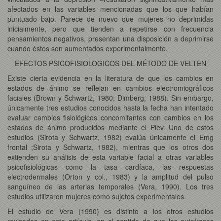
afectados en las variables mencionadas que los que habían
puntuado bajo. Parece de nuevo que mujeres no deprimidas
inicialmente, pero que tienden a repetirse con frecuencia
pensamientos negativos, presentan una disposición a deprimirse
cuando éstos son aumentados experimentalmente.
EFECTOS PSICOFISIOLOGICOS DEL MÉTODO DE VELTEN
Existe cierta evidencia en la literatura de que los cambios en
estados de ánimo se reflejan en cambios electromiográficos
faciales (Brown y Schwartz, 1980; Dimberg, 1988). Sin embargo,
únicamente tres estudios conocidos hasta la fecha han intentado
evaluar cambios fisiológicos concomitantes con cambios en los
estados de ánimo producidos mediante el Piev. Uno de estos
estudios (Sirota y Schwartz, 1982) evalúa únicamente el Emg
frontal ;Sirota y Schwartz, 1982), mientras que los otros dos
extienden su análisis de esta variable facial a otras variables
psicofisiológicas como la tasa cardíaca, las respuestas
electrodermales (Orton y col., 1983) y la amplitud del pulso
sanguíneo de las arterias temporales (Vera, 1990). Los tres
estudios utilizaron mujeres como sujetos experimentales.
El estudio de Vera (1990) es distinto a los otros estudios
revisados en este artículo, en el sentido de que las autofrases