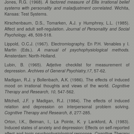
Jones, R.G. (1968).
A factored measure of Ellis irrational belief
systems with personality and maladjustment correlated.
Wichita,
Kansas: Test Systems.
Kirschenbaum, D.S., Tomarken, A.J. y Humphrey, L.L. (1985).
Affect and adult self-regulation.
Journal of Personality and Social
Psychology, 4
8, 509-518.
Lippold, O.C.J. (1967). Electromiography. En P.H. Venables y I.
Martin (Eds.).
A manual of psychophysiological methods.
Amsterdam: North-Holland.
Lubin, B. (1965). Adjetive checklist for measurement of
depression.
Archives of General Psychiatry,17
, 57-62.
Madigan, R.J. y Bollenbach, A.K. (1986). The effects of induced
mood on irrational thoughts and views of the world.
Cognitive
Therapy and Research, 10,
547-562.
Mitchell, J.F. y Madigan, R.J. (1984). The effects of induced
relation and depression on interpersonal problem solving.
Cognitive Therapy and Research, 8
, 277-285.
Orton, I.K., Beiman, I., La Pointe, K. y Lankford, A. (1983).
Induced states of anxiety and depression: Effects on self-reported
affect and tonic psychophysiological response.
Cognitive Therapy