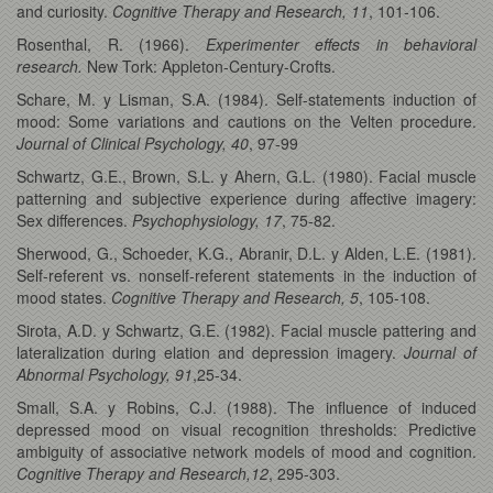
and curiosity.
Cognitive Therapy and Research, 11
, 101-106.
Rosenthal, R. (1966).
Experimenter effects in behavioral
research.
New Tork: Appleton-Century-Crofts.
Schare, M. y Lisman, S.A. (1984). Self-statements induction of
mood: Some variations and cautions on the Velten procedure.
Journal of Clinical Psychology, 40
, 97-99
Schwartz, G.E., Brown, S.L. y Ahern, G.L. (1980). Facial muscle
patterning and subjective experience during affective imagery:
Sex differences.
Psychophysiology, 17
, 75-82.
Sherwood, G., Schoeder, K.G., Abranir, D.L. y Alden, L.E. (1981).
Self-referent vs. nonself-referent statements in the induction of
mood states.
Cognitive Therapy and Research, 5
, 105-108.
Sirota, A.D. y Schwartz, G.E. (1982). Facial muscle pattering and
lateralization during elation and depression imagery.
Journal of
Abnormal Psychology, 91
,25-34.
Small, S.A. y Robins, C.J. (1988). The influence of induced
depressed mood on visual recognition thresholds: Predictive
ambiguity of associative network models of mood and cognition.
Cognitive Therapy and Research,12
, 295-303.