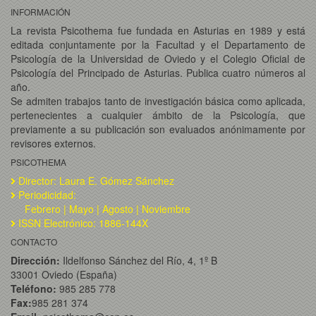
INFORMACIÓN
La revista Psicothema fue fundada en Asturias en 1989 y está
editada conjuntamente por la Facultad y el Departamento de
Psicología de la Universidad de Oviedo y el Colegio Oficial de
Psicología del Principado de Asturias. Publica cuatro números al
año.
Se admiten trabajos tanto de investigación básica como aplicada,
pertenecientes a cualquier ámbito de la Psicología, que
previamente a su publicación son evaluados anónimamente por
revisores externos.
PSICOTHEMA
Director: Laura E. Gómez Sánchez
Periodicidad:
Febrero | Mayo | Agosto | Noviembre
ISSN Electrónico: 1886-144X
CONTACTO
Dirección:
Ildelfonso Sánchez del Río, 4, 1º B
33001 Oviedo (España)
Teléfono:
985 285 778
Fax:
985 281 374