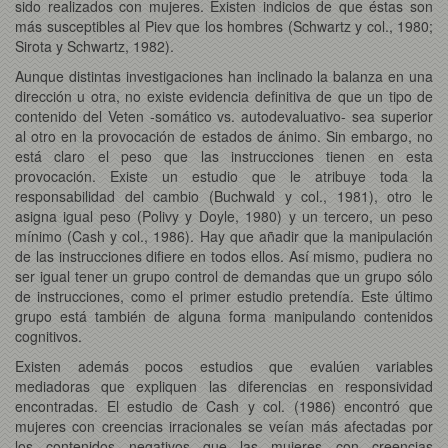
sido realizados con mujeres. Existen indicios de que éstas son
más susceptibles al Piev que los hombres (Schwartz y col., 1980;
Sirota y Schwartz, 1982).
Aunque distintas investigaciones han inclinado la balanza en una
dirección u otra, no existe evidencia definitiva de que un tipo de
contenido del Veten -somático vs. autodevaluativo- sea superior
al otro en la provocación de estados de ánimo. Sin embargo, no
está claro el peso que las instrucciones tienen en esta
provocación. Existe un estudio que le atribuye toda la
responsabilidad del cambio (Buchwald y col., 1981), otro le
asigna igual peso (Polivy y Doyle, 1980) y un tercero, un peso
mínimo (Cash y col., 1986). Hay que añadir que la manipulación
de las instrucciones difiere en todos ellos. Así mismo, pudiera no
ser igual tener un grupo control de demandas que un grupo sólo
de instrucciones, como el primer estudio pretendía. Este último
grupo está también de alguna forma manipulando contenidos
cognitivos.
Existen además pocos estudios que evalúen variables
mediadoras que expliquen las diferencias en responsividad
encontradas. El estudio de Cash y col. (1986) encontró que
mujeres con creencias irracionales se veían más afectadas por
los contenidos negativos que las mujeres con creencias