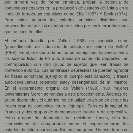
por primera vez de forma empírica, probar la potencia de
contenidos negativos en la producción de estados de ánimo en la
línea de terapeutas cognitivos como Ellis (1957) Y Beck (1974).
Para estos autores los estados anímicos disfóricos son
provocados no por los eventos en sí sino por las interpretaciones
que se hace de ellos.
El método descrito por Velten (1968) es conocido como
"procedimiento de inducción de estados de ánimo de Velten"
(PIEV). En él, el estado de ánimo es manipulado haciendo leer a
los sujetos listas de 60 auto-frases de contenido depresivo, en
contraposición con otro grupo de sujetos que leen frases de
contenido eufórico. Las autofrases depresivas se pueden agrupar
en frases somáticas (ejemplo: mi cuerpo está cansado) y frases
auto-devaluativas (ejemplo: estoy desengañado de mi mismo).
En el experimento original de Velten (1968), 100 mujeres
universitarias fueron sometidas a este procedimiento. Además del
grupo deprimido y el eufórico, Velten utilizó un grupo en el que las
frases eran de contenido neutro (ejemplo: París es la capital de
Francia) y dos grupos de demandas de euforia y de depresión-.
Estos grupos de demandas no recibieron frases, sólo las
instrucciones de comportarse como si experimentaran los
estados de ánimo correspondientes a su grupo. De esta forma se