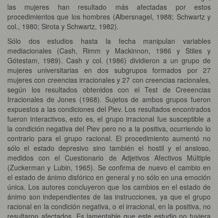
las mujeres han resultado más afectadas por estos
procedimientos que los hombres (Albersnagel, 1988; Schwartz y
col., 1980; Sirota y Schwartz, 1982).
Sólo dos estudios hasta la fecha manipulan variables
mediacionales (Cash, Rimm y Mackinnon, 1986 y Stiles y
Gótestam, 1989). Cash y col. (1986) dividieron a un grupo de
mujeres universitarias en dos subgrupos formados por 27
mujeres con creencias irracionales y 27 con creencias racionales,
según los resultados obtenidos con el Test de Creeencias
Irracionales de Jones (1968). Sujetos de ambos grupos fueron
expuestos a las condiciones del Piev. Los resultados encontrados
fueron interactivos, esto es, el grupo irracional fue susceptible a
la condición negativa del Piev pero no a la positiva, ocurriendo lo
contrario para el grupo racional. El procedimiento aumentó no
sólo el estado depresivo sino también el hostil y el ansioso,
medidos con el Cuestionario de Adjetivos Afectivos Múltiple
(Zuckerman y Lubin, 1965). Se confirma de nuevo el cambio en
el estado de ánimo disfórico en general y no sólo en una emoción
única. Los autores concluyeron que los cambios en el estado de
ánimo son independientes de las instrucciones, ya que el grupo
racional en la condición negativa, o el irracional, en la positiva, no
resultaron afectados. Es lamentable que este estudio no tuviera