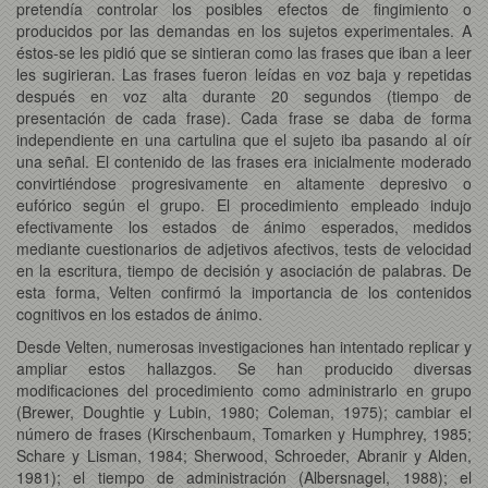
pretendía controlar los posibles efectos de fingimiento o
producidos por las demandas en los sujetos experimentales. A
éstos-se les pidió que se sintieran como las frases que iban a leer
les sugirieran. Las frases fueron leídas en voz baja y repetidas
después en voz alta durante 20 segundos (tiempo de
presentación de cada frase). Cada frase se daba de forma
independiente en una cartulina que el sujeto iba pasando al oír
una señal. El contenido de las frases era inicialmente moderado
convirtiéndose progresivamente en altamente depresivo o
eufórico según el grupo. El procedimiento empleado indujo
efectivamente los estados de ánimo esperados, medidos
mediante cuestionarios de adjetivos afectivos, tests de velocidad
en la escritura, tiempo de decisión y asociación de palabras. De
esta forma, Velten confirmó la importancia de los contenidos
cognitivos en los estados de ánimo.
Desde Velten, numerosas investigaciones han intentado replicar y
ampliar estos hallazgos. Se han producido diversas
modificaciones del procedimiento como administrarlo en grupo
(Brewer, Doughtie y Lubin, 1980; Coleman, 1975); cambiar el
número de frases (Kirschenbaum, Tomarken y Humphrey, 1985;
Schare y Lisman, 1984; Sherwood, Schroeder, Abranir y Alden,
1981); el tiempo de administración (Albersnagel, 1988); el