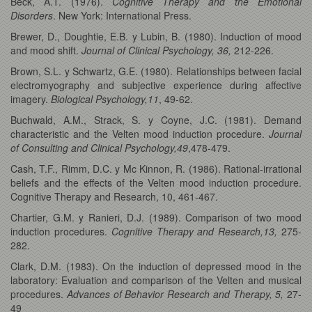
Beck, A.T. (1976).
Cognitive Therapy and the Emotional
Disorders
. New York: International Press.
Brewer, D., Doughtie, E.B. y Lubin, B. (1980). Induction of mood
and mood shift.
Journal of Clinical Psychology, 36,
212-226.
Brown, S.L. y Schwartz, G.E. (1980). Relationships between facial
electromyography and subjective experience during affective
imagery.
Biological Psychology,11
, 49-62.
Buchwald, A.M., Strack, S. y Coyne, J.C. (1981). Demand
characteristic and the Velten mood induction procedure.
Journal
of Consulting and Clinical Psychology,49
,478-479.
Cash, T.F., Rimm, D.C. y Mc Kinnon, R. (1986). Rational-irrational
beliefs and the effects of the Velten mood induction procedure.
Cognitive Therapy and Research, 10, 461-467.
Chartier, G.M. y Ranieri, D.J. (1989). Comparison of two mood
induction procedures.
Cognitive Therapy and Research,13,
275-
282.
Clark, D.M. (1983). On the induction of depressed mood in the
laboratory: Evaluation and comparison of the Velten and musical
procedures.
Advances of Behavior Research and Therapy, 5,
27-
49